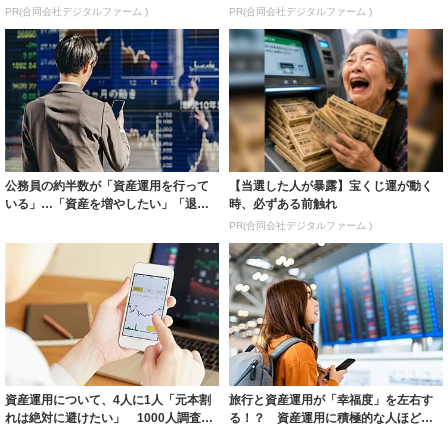
PR(合同会社デジタルファーム )
PR(合同会社デジタルファーム )
公務員の約半数が「資産運用を行って
【当選した人が暴露】宝くじ運が動く
いる」…「資産を増やしたい」「退職
時、必ずある前触れ
金と年金だけ...
PR(合同会社デジタルファーム )
資産運用について、4人に1人「元本割
旅行と資産運用が「幸福度」を左右す
れは絶対に避けたい」 1000人調査で
る！？ 資産運用に積極的な人ほど年
いちば...
間の旅行回数...