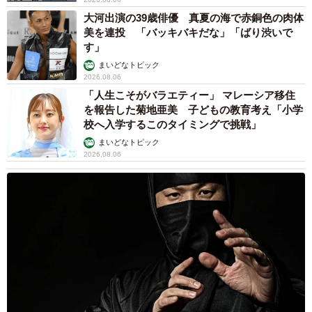
大河出演の39歳俳優 真夏の海で赤銅色の肉体
美を連投 「バッキバキだな」「ばり渋いで
す」
まいどなトピック
2026.08.06
「人生こそがバラエティー」 マレーシア移住
を報告した菊地亜美 子どもの教育考え「小学
校へ入学するこのタイミングで挑戦」
まいどなトピック
2026.08.06