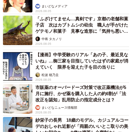
まいどなメディア
2026.08.05
「ふざけてません…真剣です」京都の老舗和菓
子店 次はカブトムシの幼虫 職人が手がけた
ゲテモノ和菓子 見事な造形に「気持ち悪いく
らいリアル」
中将 タカノリ
2026.08.05
【漫画】中学受験のリアル「あの子、最近見な
いね」…御三家を目指していたはずの家庭が消
えていく 限界を迎えた子を目の当りに
松波 穂乃圭
2026.08.05
市販薬のオーバードーズ対策で改正薬機法が5
月に施行、かぜ薬を購入した人の約6割が「法
改正を認知」乱用防止の指定成分とは？
まいどなニュース情報部
2026.08.05
紗栄子の長男 18歳のモデル、カジュアルコー
デのおしゃれ近影が「両親のいいとこ取りの美