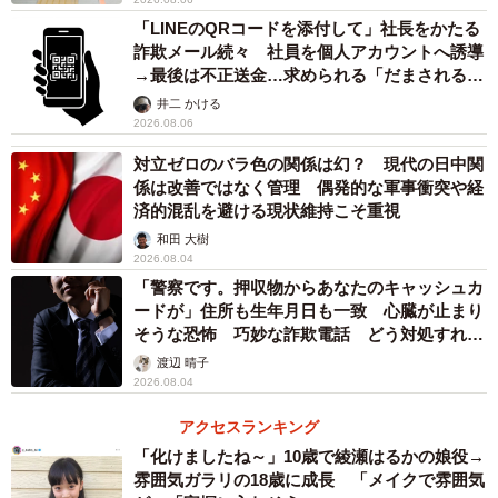
「LINEのQRコードを添付して」社長をかたる
詐欺メール続々 社員を個人アカウントへ誘導
→最後は不正送金…求められる「だまされる前
提」の対策
井二 かける
2026.08.06
対立ゼロのバラ色の関係は幻？ 現代の日中関
係は改善ではなく管理 偶発的な軍事衝突や経
済的混乱を避ける現状維持こそ重視
和田 大樹
2026.08.04
「警察です。押収物からあなたのキャッシュカ
ードが」住所も生年月日も一致 心臓が止まり
そうな恐怖 巧妙な詐欺電話 どう対処すれ
ば…
渡辺 晴子
2026.08.04
アクセスランキング
「化けましたね～」10歳で綾瀬はるかの娘役→
雰囲気ガラリの18歳に成長 「メイクで雰囲気