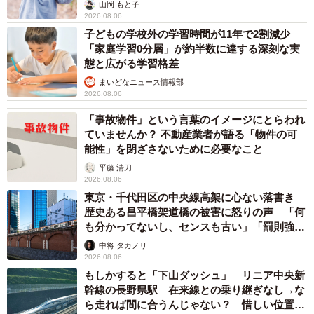
出し…
山岡 もと子
2026.08.06
子どもの学校外の学習時間が11年で2割減少
「家庭学習0分層」が約半数に達する深刻な実
態と広がる学習格差
まいどなニュース情報部
2026.08.06
「事故物件」という言葉のイメージにとらわれ
ていませんか？ 不動産業者が語る「物件の可
能性」を閉ざさないために必要なこと
平藤 清刀
2026.08.06
東京・千代田区の中央線高架に心ない落書き
歴史ある昌平橋架道橋の被害に怒りの声 「何
も分かってないし、センスも古い」「罰則強化
して」
中将 タカノリ
2026.08.06
もしかすると「下山ダッシュ」 リニア中央新
幹線の長野県駅 在来線との乗り継ぎなし→な
ら走れば間に合うんじゃない？ 惜しい位置関