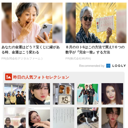
あなたの金運はどう？宝くじに縁があ
８月のロト6はこの方法で買え!!６つの
る時、金運はこう変わる
数字が『完全一致』する方法
PR(合同会社デジタルファーム )
PR(株式会社MURA)
Recommended by
昨日の人気フォトセレクション