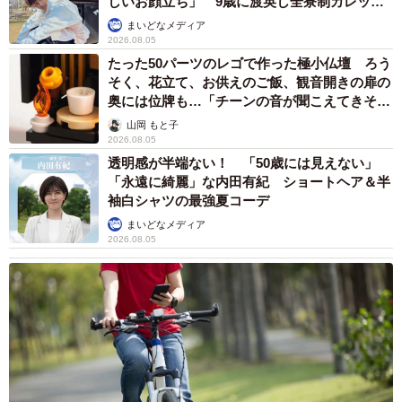
しいお顔立ち」 9歳に渡英し全寮制カレッジ
で学ぶ
まいどなメディア
2026.08.05
たった50パーツのレゴで作った極小仏壇 ろう
そく、花立て、お供えのご飯、観音開きの扉の
奥には位牌も…「チーンの音が聞こえてきそ
う」
山岡 もと子
2026.08.05
透明感が半端ない！ 「50歳には見えない」
「永遠に綺麗」な内田有紀 ショートヘア＆半
袖白シャツの最強夏コーデ
まいどなメディア
2026.08.05