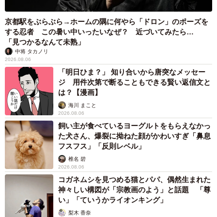
京都駅をぶらぶら→ホームの隅に何やら「ドロン」のポーズを
する忍者 この暑い中いったいなぜ？ 近づいてみたら…
「見つかるなんて未熟」
中将 タカノリ
2026.08.06
「明日ひま？」 知り合いから唐突なメッセー
ジ 用件次第で断ることもできる賢い返信文と
は？【漫画】
海川 まこと
2026.08.06
飼い主が食べているヨーグルトをもらえなかっ
た犬さん、爆裂に拗ねた顔がかわいすぎ「鼻息
フスフス」「反則レベル」
椎名 碧
2026.08.06
コガネムシを見つめる猫とパパ、偶然生まれた
神々しい構図が「宗教画のよう」と話題 「尊
い」「ていうかライオンキング」
梨木 香奈