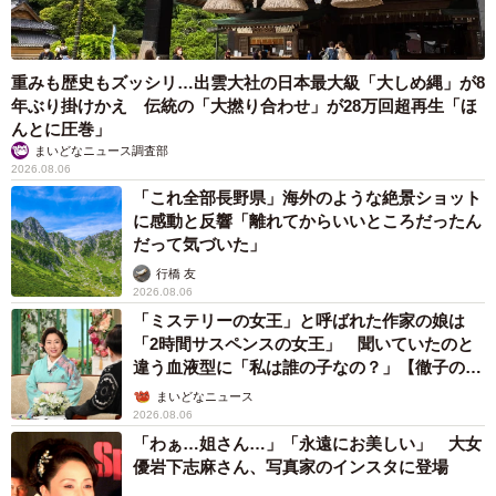
重みも歴史もズッシリ…出雲大社の日本最大級「大しめ縄」が8
年ぶり掛けかえ 伝統の「大撚り合わせ」が28万回超再生「ほ
んとに圧巻」
まいどなニュース調査部
2026.08.06
「これ全部長野県」海外のような絶景ショット
に感動と反響「離れてからいいところだったん
だって気づいた」
行橋 友
2026.08.06
「ミステリーの女王」と呼ばれた作家の娘は
「2時間サスペンスの女王」 聞いていたのと
違う血液型に「私は誰の子なの？」【徹子の部
屋】
まいどなニュース
2026.08.06
「わぁ…姐さん…」「永遠にお美しい」 大女
優岩下志麻さん、写真家のインスタに登場