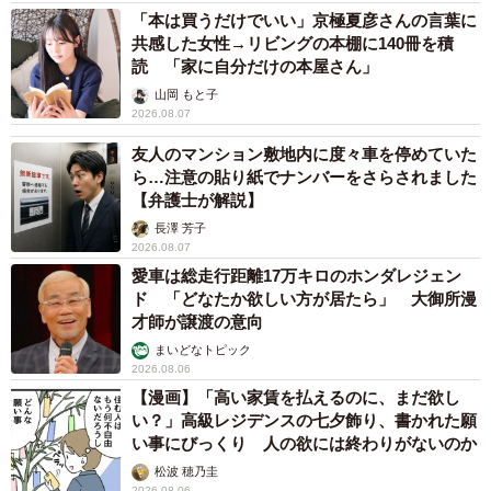
「本は買うだけでいい」京極夏彦さんの言葉に
共感した女性→リビングの本棚に140冊を積
読 「家に自分だけの本屋さん」
山岡 もと子
2026.08.07
友人のマンション敷地内に度々車を停めていた
ら…注意の貼り紙でナンバーをさらされました
【弁護士が解説】
長澤 芳子
2026.08.07
愛車は総走行距離17万キロのホンダレジェン
ド 「どなたか欲しい方が居たら」 大御所漫
才師が譲渡の意向
まいどなトピック
2026.08.06
【漫画】「高い家賃を払えるのに、まだ欲し
い？」高級レジデンスの七夕飾り、書かれた願
い事にびっくり 人の欲には終わりがないのか
松波 穂乃圭
2026.08.06