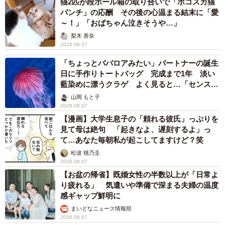
猫2匹が段ボール箱の取り合いで「ポコスカ猫
パンチ」の応酬 その後の心温まる結末に「愛
～！」「おばちゃん泣きそうや…」
梨木 香奈
2026.08.07
「ちょっとババロアみたい」パートナーの誕生
日に手作りトートバッグ 完成まで1年 淡い
藍染めに漂うクラゲ よく見ると…「センスす
ごい」
山岡 もと子
2026.08.07
【漫画】大学生息子の「頼れる彼氏」っぷりを
見て母は絶句 「起きなよ、遅刻するよ」っ
て…あなた毎朝私が起こしてますけど？笑
松波 穂乃圭
2026.08.07
【お盆の帰省】既婚女性の半数以上が「日常よ
り疲れる」 気遣いや準備で深まる夫婦の温度
感ギャップ鮮明に
まいどなニュース情報部
2026.08.07