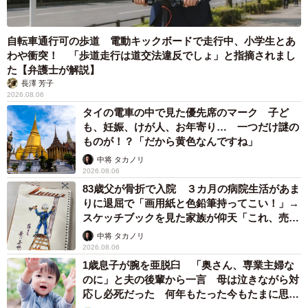
自転車通行可の歩道 電動キックボードで走行中、小学生とあ
わや衝突！ 「歩道走行は道交法違反でしょ」と指摘されまし
た【弁護士が解説】
長澤 芳子
2026.08.06
タイの電車の中で見た優先席のマーク 子ど
も、妊娠、けが人、お年寄り… 一つだけ謎の
ものが！？「だから黄色なんですね」
中将 タカノリ
2026.08.06
83歳父が骨折で入院 ３カ月の病院生活があま
りに退屈で「画用紙と色鉛筆持ってこい！」→
スケッチブックを見た家族が仰天「これ、売れ
ますよ…」
中将 タカノリ
2026.08.06
1歳息子が腕を亜脱臼 「奥さん、専業主婦な
のに」と夫の後輩から一言 母は泣きながら対
応し必死だった 何年もたった今もたまに思い