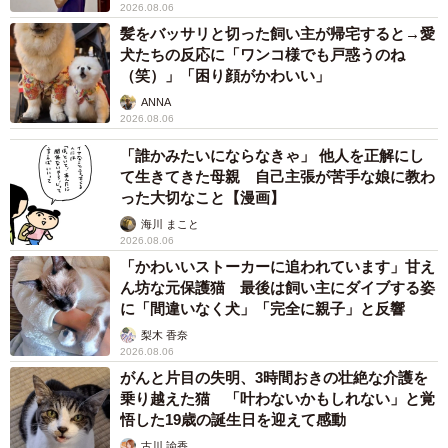
2026.08.06
髪をバッサリと切った飼い主が帰宅すると→愛
犬たちの反応に「ワンコ様でも戸惑うのね
（笑）」「困り顔がかわいい」
ANNA
2026.08.06
「誰かみたいにならなきゃ」 他人を正解にし
て生きてきた母親 自己主張が苦手な娘に教わ
った大切なこと【漫画】
海川 まこと
2026.08.06
「かわいいストーカーに追われています」甘え
ん坊な元保護猫 最後は飼い主にダイブする姿
に「間違いなく犬」「完全に親子」と反響
梨木 香奈
2026.08.06
がんと片目の失明、3時間おきの壮絶な介護を
乗り越えた猫 「叶わないかもしれない」と覚
悟した19歳の誕生日を迎えて感動
古川 諭香