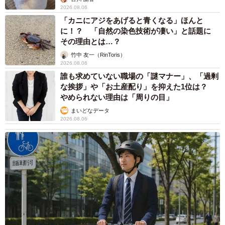
2026.08.06
「カニにアジをあげると青くなる」ほんと
に！？ 「自然の染色技術が凄い」と話題に
その理由とは…？
竹中 友一（RinToris）
2026.08.06
誰も求めていない職場の「謎マナー」、「過剰
な挨拶」や「お土産配り」を抑えた1位は？
やめられない理由は「周りの目」
まいどなデータ
2026.08.06