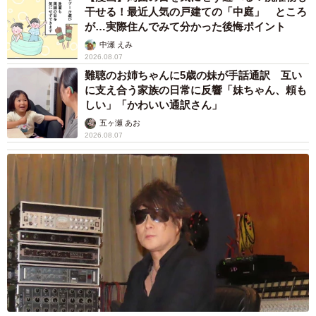
干せる！最近人気の戸建ての「中庭」 ところ
が…実際住んでみて分かった後悔ポイント
中瀬 えみ
2026.08.07
難聴のお姉ちゃんに5歳の妹が手話通訳 互い
に支え合う家族の日常に反響「妹ちゃん、頼も
しい」「かわいい通訳さん」
五ヶ瀬 あお
2026.08.07