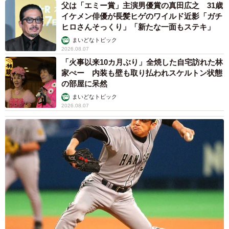
父は「エミー賞」主演男優賞の真田広之 31歳
イケメン俳優が長髪ヒゲのワイルド近影「ガチ
ヒロさんそっくり」「新たな一面もステキ」
まいどなトピック
2026.08.07
「火事以来10カ月ぶり」全焼した自宅訪れた林
家ぺー 内装も壁も取り払われスケルトン状態
の部屋に呆然
まいどなトピック
2026.08.07