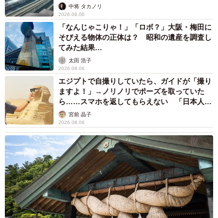
係が反響
中将 タカノリ
2026.08.06
「なんじゃこりゃ！」「ロボ？」大阪・梅田に
そびえる物体の正体は？ 昭和の遺産を調査し
てみた結果…
太田 浩子
2026.08.06
エジプトで自撮りしていたら、ガイドが「撮り
ますよ！」→ノリノリでポーズを取っていた
ら……スマホを返してもらえない 「日本人は
カモ代表かも」「私は6時間で3万円払った」
宮前 晶子
2026.08.06