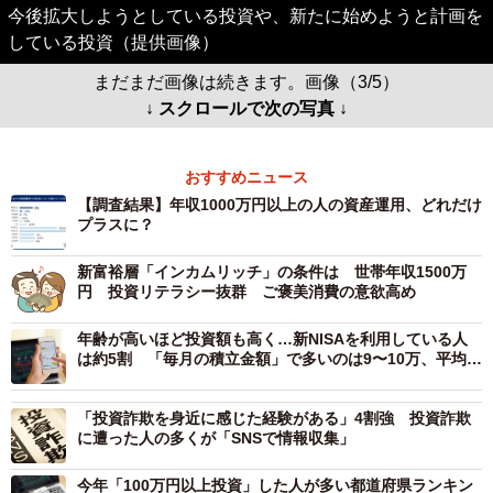
今後拡大しようとしている投資や、新たに始めようと計画を
している投資（提供画像）
まだまだ画像は続きます。画像（3/5）
↓ スクロールで次の写真 ↓
おすすめニュース
【調査結果】年収1000万円以上の人の資産運用、どれだけ
プラスに？
新富裕層「インカムリッチ」の条件は 世帯年収1500万
円 投資リテラシー抜群 ご褒美消費の意欲高め
年齢が高いほど投資額も高く…新NISAを利用している人
は約5割 「毎月の積立金額」で多いのは9〜10万、平均額
は？
「投資詐欺を身近に感じた経験がある」4割強 投資詐欺
に遭った人の多くが「SNSで情報収集」
今年「100万円以上投資」した人が多い都道府県ランキン