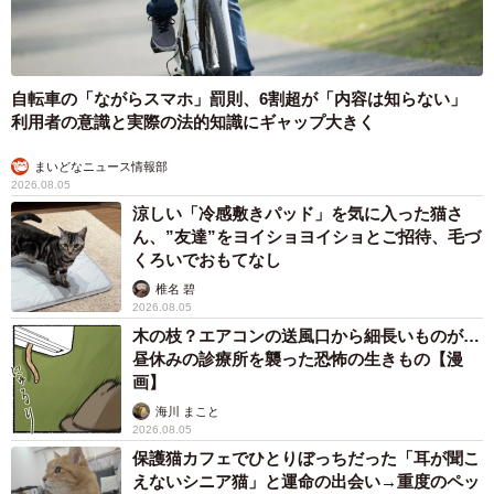
自転車の「ながらスマホ」罰則、6割超が「内容は知らない」
利用者の意識と実際の法的知識にギャップ大きく
まいどなニュース情報部
2026.08.05
涼しい「冷感敷きパッド」を気に入った猫さ
ん、”友達”をヨイショヨイショとご招待、毛づ
くろいでおもてなし
椎名 碧
2026.08.05
木の枝？エアコンの送風口から細長いものが…
昼休みの診療所を襲った恐怖の生きもの【漫
画】
海川 まこと
2026.08.05
保護猫カフェでひとりぼっちだった「耳が聞こ
えないシニア猫」と運命の出会い→重度のペッ