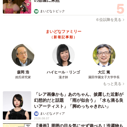
の部屋に呆然
まいどなトピック
６位以降を見る
まいどなファミリー
（新着記事順）
森岡 浩
ハイヒール・リンゴ
大江 篤
姓氏研究家
漫才師
園田学園女子大学学長
もっと見る
「レア画像かも」あのちゃん、披露した近影が
幻想的だと話題 「雨が似合う」「水も滴る良
いアーティスト」「脚めっちゃきれい」
まいどなメディア
2026.08.07
【漫画】周囲の目を気にせず遊べる！洗濯物も