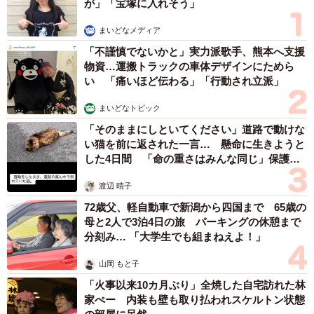
が」「宝塚に入れそう」
まいどなメディア
「不謹慎でないかと」実力派歌手、熊本へ支援
物資…運搬トラックの車体デザインにためら
い 「痛いほど伝わる」「行動され立派」
まいどなトピック
「そのままにしといてください」道路で動けな
い猫を前に返された一言… 懸命に生きようと
した4日間 「命の重さはみんな同じ」保護団
体代表の訴え
渡辺 晴子
72歳父、軽自動車で新潟から四国まで 65歳の
母と2人で3泊4日の旅 パーキングの休憩まで
分刻み… 「大学生でも組まねえよ！」
山岡 もと子
「火事以来10カ月ぶり」全焼した自宅訪れた林
家ぺー 内装も壁も取り払われスケルトン状態