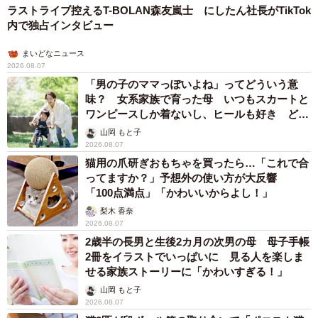
ラストライブ控えるT-BOLAN森友嵐士 にしたん社長がTikTok
内で独占インタビュー
まいどなニュース
2026.08.07
「男の子のママっぽいよね」ってどういう意
味？ 女系家族で育った母 いつもスカートと
ワンピースしか着ないし、ヒールも好き どの
へんが…
山岡 もと子
2026.08.07
猫用の爪研ぎおもちゃを買ったら…「これで合
ってますか？」予想外の使い方が大反響
「100点満点」「かわいいからよし！」
梨木 香奈
2026.08.07
2歳半の長男と生後2カ月の次男の母 母子手帳
2冊をイラストでいっぱいに 見る人を楽しま
せる家族ストーリーに「かわいすぎる！」
山岡 もと子
2026.08.07