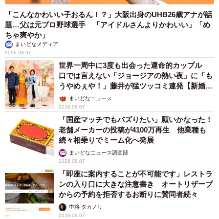
「こんなかわいい子おるん！？」大阪出身のUHB26歳アナが話
題…父は元プロ野球選手 「アイドルさんよりかわいい」「め
ちゃ爽やか」
まいどなメディア
2026.08.07
世界一周中に3度も出会った運命的カップル
口では言えない「ジョージアの熱い夜」に「も
うやめぇや！」藤井が猛ツッコミ連発【新婚さ
ん】
まいどなニュース
2026.08.07
「国産マッチでもバズりたい」願いかなった！
老舗メーカーの投稿が4100万再生 他業種も
続々相乗りでミーム化へ発展
まいどなニュース調査部
2026.08.07
「即座に案内することが不可能です」レストラ
ンの入り口に大きな注意書き オートリザーブ
からの予約を拒否するお断りに賛同者続々
中将 タカノリ
2026.08.07