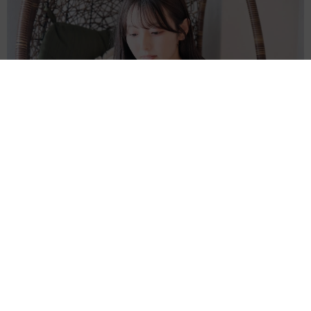
「本は買うだけでいい」京極夏彦さんの言葉に共感した女性→
リビングの本棚に140冊を積読 「家に自分だけの本屋さん」
山岡 もと子
2026.08.07
友人のマンション敷地内に度々車を停めていた
ら…注意の貼り紙でナンバーをさらされました
【弁護士が解説】
長澤 芳子
2026.08.07
愛車は総走行距離17万キロのホンダレジェン
ド 「どなたか欲しい方が居たら」 大御所漫