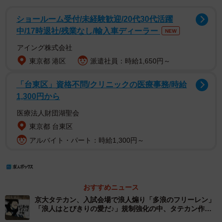
ショールーム受付/未経験歓迎/20代30代活躍
中/17時退社/残業なし/輸入車ディーラー
NEW
アイング株式会社
東京都 港区
派遣社員：時給1,650円～
「台東区」資格不問/クリニックの医療事務/時給
1,300円から
医療法人財団湖聖会
東京都 台東区
アルバイト・パート：時給1,300円～
おすすめニュース
京大タテカン、入試会場で浪人煽り「多浪のフリーレン」
「浪人はとびきりの愛だ♪」規制強化の中、タテカン作る
思い