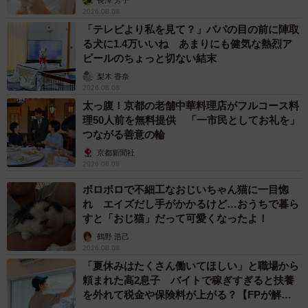
2026.08.08
「テレビより私を見て？」パパの目の前に陣取
る犬に1.4万いいね あまりにも健気な熱烈ア
ピールのちょっと切ない結末
梨木 香奈
2026.08.08
太っ腹！京都の老舗中華料理店がフルコース料
理50人前を無料提供 「一市民としてお礼を」
つながる善意の輪
京都新聞社
2026.08.08
ボロボロで不細工なおじいちゃん猫に一目惚
れ エイズだし手がかかるけど…おうちで暮ら
すと「おじ猫」だって可愛くなったよ！
鶴野 浩己
2026.08.08
「夏休みはたくさん働いてほしい」と職場から
頼まれた高2息子 バイトで稼ぎすぎると扶養
を外れて税金や保険料が上がる？【FPが解