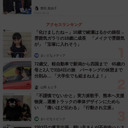
豊田 真由子
2020.09.11
アクセスランキング
「化けましたね～」10歳で綾瀬はるかの娘役→
雰囲気ガラリの18歳に成長 「メイクで雰囲気
が」「宝塚に入れそう」
まいどなメディア
72歳父、軽自動車で新潟から四国まで 65歳の
母と2人で3泊4日の旅 パーキングの休憩まで
分刻み… 「大学生でも組まねえよ！」
山岡 もと子
「不謹慎でないかと」実力派歌手、熊本へ支援
物資…運搬トラックの車体デザインにためら
い 「痛いほど伝わる」「行動され立派」
まいどなトピック
2泊3日の東京出張→飼い主さんが不在中ハムス