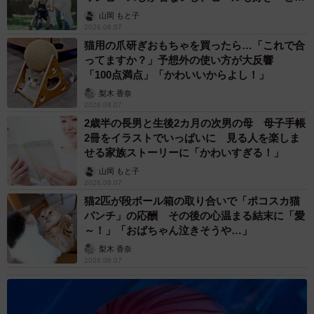
へんが…
山岡 もと子
2026.08.07
猫用の爪研ぎおもちゃを買ったら…「これで合
ってますか？」予想外の使い方が大反響
「100点満点」「かわいいからよし！」
梨木 香奈
2026.08.07
2歳半の長男と生後2カ月の次男の母 母子手帳
2冊をイラストでいっぱいに 見る人を楽しま
せる家族ストーリーに「かわいすぎる！」
山岡 もと子
2026.08.07
猫2匹が段ボール箱の取り合いで「ポコスカ猫
パンチ」の応酬 その後の心温まる結末に「愛
～！」「おばちゃん泣きそうや…」
梨木 香奈
2026.08.07