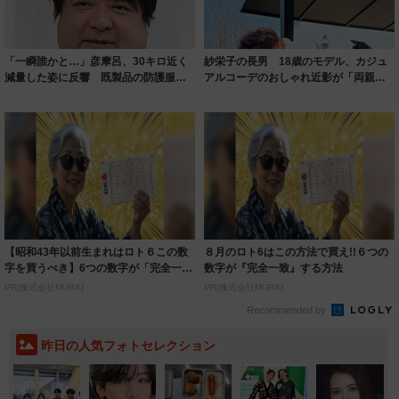
「一瞬誰かと…」彦摩呂、30キロ近く
紗栄子の長男 18歳のモデル、カジュ
減量した姿に反響 既製品の防護服が
アルコーデのおしゃれ近影が「両親の
着られると...
いいとこ取...
【昭和43年以前生まれはロト６この数
８月のロト6はこの方法で買え!!６つの
字を買うべき】6つの数字が「完全一
数字が『完全一致』する方法
致」する方...
PR(株式会社MURA)
PR(株式会社MURA)
Recommended by
昨日の人気フォトセレクション