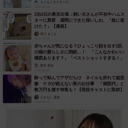
説】
もくもくライターズ
2026.08.08
2泊3日の東京出張→飼い主さんが不在中ハムス
ターに異変 眉間にできた深いしわ、「急に老
けた？」【漫画】
海川 まこと
2026.08.08
赤ちゃんが気になる？ひょっこり顔を出す2匹
の猫の愛らしさに悶絶…！ 「こんなかわいい
構図あります？」「ベストショットすぎる！」
梨木 香奈
2026.08.08
酔って転んでアザだらけ ネイルも折れて超悲
惨 ケガが絶えない夜のお仕事 「病院代」と
数万円を渡す神客も！【現役キャストに取材】
たかなし 亜妖
2026.08.07