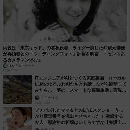
両親は「東京キッド」の看板役者 ライダー演じた42歳元俳優
が再婚妻との「ウエディングフォト」計画を明言 「センスあ
るカメラマン求む」
まいどなトピック
2026.08.08
ITエンジニアがAIとつくる家庭菜園 ローカル
LLMのゆるふわAIたちとお話しながら開墾して
みたら… 夢の「スマートな菜園生活」実現な
るか
井二 かける
2026.08.08
プチバズしたママ友とのLINEスクショ うっ
かり電話番号を流出させちゃった！ 激怒する
友人 慰謝料の相場はいくらですか【弁護士が
解説】
長澤 芳子