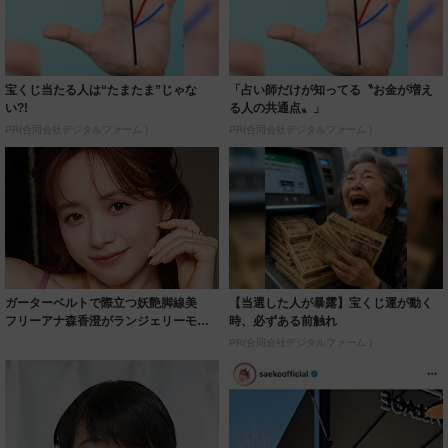
宝くじ当たる人は“たまたま”じゃな
「占い師だけが知ってる〝お金が増え
い?!
る人の共通点〟」
PR(合同会社デジタルファーム )
PR(合同会社デジタルファーム )
ガーターベルトで際立つ妖艶脚線美
【当選した人が暴露】宝くじ運が動く
フリーアナ森香澄がランジェリーモデ
時、必ずある前触れ
ルに ｢PE...
PR(合同会社デジタルファーム )