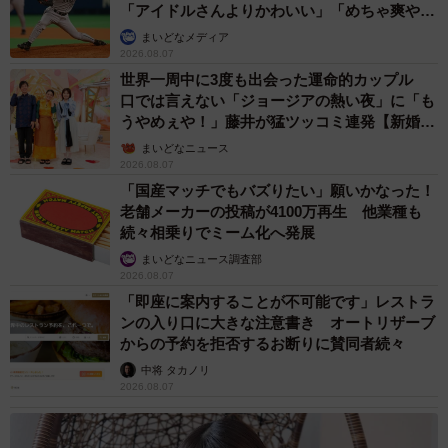
「アイドルさんよりかわいい」「めちゃ爽や
か」
まいどなメディア
2026.08.07
世界一周中に3度も出会った運命的カップル
口では言えない「ジョージアの熱い夜」に「も
うやめぇや！」藤井が猛ツッコミ連発【新婚さ
ん】
まいどなニュース
2026.08.07
「国産マッチでもバズりたい」願いかなった！
老舗メーカーの投稿が4100万再生 他業種も
続々相乗りでミーム化へ発展
まいどなニュース調査部
2026.08.07
「即座に案内することが不可能です」レストラ
ンの入り口に大きな注意書き オートリザーブ
からの予約を拒否するお断りに賛同者続々
中将 タカノリ
2026.08.07