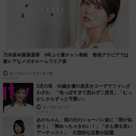
乃木坂46賀喜遥香 5年ぶり週チャン表紙 巻頭グラビアでは
激レアなメガネルームウエア姿
まいどなニュースエンタメ部
2026.08.07
3児の母 43歳女優の肩見せコーデでファンざ
わざわ 「色っぽすぎて思わず二度見」「むっ
かしからずっと可愛い」
まいどなトピック
2026.08.07
あのちゃん、雨の日のショーパン姿に「雨が似
合う」「脚めっちゃきれい！」「水も滴る良い
アーティスト」 幻想的な近影が話題