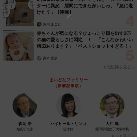
ターに異変 眉間にできた深いしわ、「急に老
けた？」【漫画】
海川 まこと
赤ちゃんが気になる？ひょっこり顔を出す2匹
の猫の愛らしさに悶絶…！ 「こんなかわいい
構図あります？」「ベストショットすぎる！」
梨木 香奈
６位以降を見る
まいどなファミリー
（新着記事順）
森岡 浩
ハイヒール・リンゴ
大江 篤
姓氏研究家
漫才師
園田学園女子大学学長
もっと見る