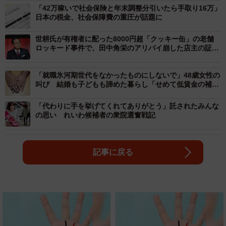
「42万稼いで社会保険と年末調整分引いたら手取り16万」
日本の税金、社会保障費の重圧が話題に
世耕氏が有権者に配った8000円超「クッキー缶」の老舗
ロッキード事件で、田中角栄のアリバイ崩した店主の証言
とは
「就職氷河期世代をなかったものにしないで」48歳女性の
叫び 結婚も子どもも諦めた暮らし「せめて低賃金の補償
を」衆院選に託す思い
「代わりに手を挙げてくれてありがとう」託されたみんな
の思い れいわ候補者の衆院選奮戦記
記事に戻る