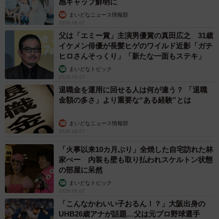
感ギャップ鮮明に
まいどなニュース情報部
2026.08.07
父は「エミー賞」主演男優賞の真田広之 31歳
イケメン俳優が長髪ヒゲのワイルド近影「ガチ
ヒロさんそっくり」「新たな一面もステキ」
まいどなトピック
2026.08.07
退職金を運用に回せる人は何が違う？ 「退職
金額の多さ」より重要な“ある経験”とは
まいどなニュース情報部
2026.08.07
「火事以来10カ月ぶり」全焼した自宅訪れた林
家ぺー 内装も壁も取り払われスケルトン状態
の部屋に呆然
まいどなトピック
2026.08.07
「こんなかわいい子おるん！？」大阪出身の
UHB26歳アナが話題…父は元プロ野球選手