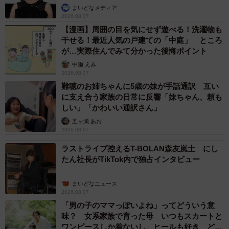
まいどなメディア
2026.08.07
【漫画】周囲の目を気にせず遊べる！洗濯物も
干せる！最近人気の戸建ての「中庭」 ところ
が…実際住んでみて分かった後悔ポイント
中瀬 えみ
2026.08.07
難聴のお姉ちゃんに5歳の妹が手話通訳 互い
に支え合う家族の日常に反響「妹ちゃん、頼も
しい」「かわいい通訳さん」
五ヶ瀬 あお
2026.08.07
ラストライブ控えるT-BOLAN森友嵐士 にし
たん社長がTikTok内で独占インタビュー
まいどなニュース
2026.08.07
「男の子のママっぽいよね」ってどういう意
味？ 女系家族で育った母 いつもスカートと
ワンピースしか着ないし、ヒールも好き どの