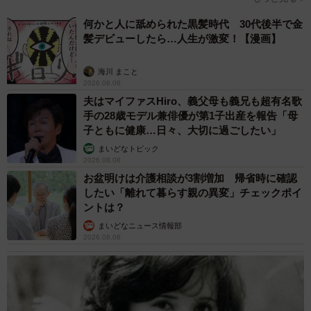
何かと人に舐められた黒髪時代 30代後半で金
髪デビューしたら…人生が激変！【漫画】
海川 まこと
2026.08.08
夫はマイファスHiro、義父母も義兄も超有名歌
手の28歳モデル兼俳優が第1子出産を報告「母
子ともに健康…日々、大切に過ごしたい」
まいどなトピック
2026.08.08
お盆明けは介護相談が3割増加 帰省時に確認
したい「離れて暮らす親の異変」チェックポイ
ントは？
まいどなニュース情報部
2026.08.08