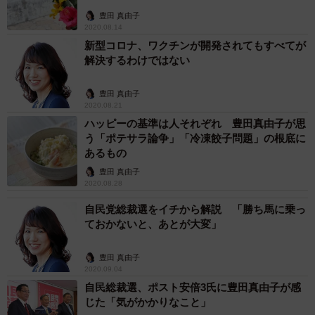
豊田 真由子
2020.08.14
新型コロナ、ワクチンが開発されてもすべてが
解決するわけではない
豊田 真由子
2020.08.21
ハッピーの基準は人それぞれ 豊田真由子が思
う「ポテサラ論争」「冷凍餃子問題」の根底に
あるもの
豊田 真由子
2020.08.28
自民党総裁選をイチから解説 「勝ち馬に乗っ
ておかないと、あとが大変」
豊田 真由子
2020.09.04
自民総裁選、ポスト安倍3氏に豊田真由子が感
じた「気がかかりなこと」