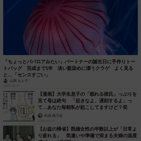
「ちょっとババロアみたい」パートナーの誕生日に手作りトー
トバッグ 完成まで1年 淡い藍染めに漂うクラゲ よく見る
と…「センスすごい」
山岡 もと子
2026.08.07
【漫画】大学生息子の「頼れる彼氏」っぷりを
見て母は絶句 「起きなよ、遅刻するよ」っ
て…あなた毎朝私が起こしてますけど？笑
松波 穂乃圭
2026.08.07
【お盆の帰省】既婚女性の半数以上が「日常よ
り疲れる」 気遣いや準備で深まる夫婦の温度