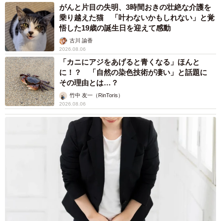
まいどなニュース情報部
2026.08.06
「事故物件」という言葉のイメージにとらわれ
ていませんか？ 不動産業者が語る「物件の可
能性」を閉ざさないために必要なこと
平藤 清刀
2026.08.06
東京・千代田区の中央線高架に心ない落書き
歴史ある昌平橋架道橋の被害に怒りの声 「何
も分かってないし、センスも古い」「罰則強化
して」
中将 タカノリ
2026.08.06
もしかすると「下山ダッシュ」 リニア中央新
幹線の長野県駅 在来線との乗り継ぎなし→な
ら走れば間に合うんじゃない？ 惜しい位置関
係が反響
中将 タカノリ
2026.08.06
「なんじゃこりゃ！」「ロボ？」大阪・梅田に
そびえる物体の正体は？ 昭和の遺産を調査し
てみた結果…