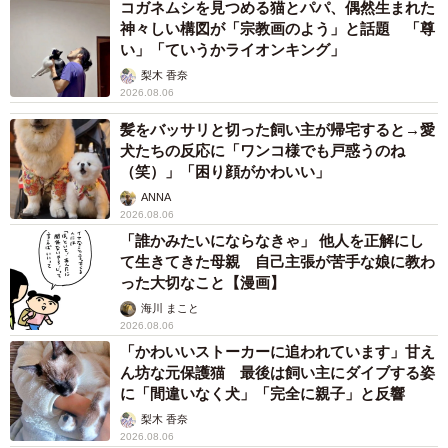
長澤 芳子
2026.08.06
タイの電車の中で見た優先席のマーク 子ど
も、妊娠、けが人、お年寄り… 一つだけ謎の
ものが！？「だから黄色なんですね」
中将 タカノリ
2026.08.06
【物価高が直撃】お盆帰省「予定なし」が約半
数 新幹線・高速バスの「使い分け」が鮮明に
まいどなニュース情報部
2026.08.06
1歳息子が腕を亜脱臼 「奥さん、専業主婦な
のに」と夫の後輩から一言 母は泣きながら対
応し必死だった 何年もたった今もたまに思い
出し…
山岡 もと子
2026.08.06
子どもの学校外の学習時間が11年で2割減少
「家庭学習0分層」が約半数に達する深刻な実
態と広がる学習格差