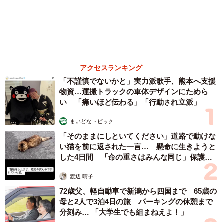
森岡 浩
ハイヒール・リンゴ
大江 篤
姓氏研究家
漫才師
園田学園女子大学学長
もっと見る
愛車は総走行距離17万キロのホンダレジェン
ド 「どなたか欲しい方が居たら」 大御所漫
才師が譲渡の意向
まいどなトピック
2026.08.06
【漫画】「高い家賃を払えるのに、まだ欲し
い？」高級レジデンスの七夕飾り、書かれた願
い事にびっくり 人の欲には終わりがないのか
松波 穂乃圭
2026.08.06
大河出演の39歳俳優 真夏の海で赤銅色の肉体
美を連投 「バッキバキだな」「ばり渋いで
す」
まいどなトピック
2026.08.06