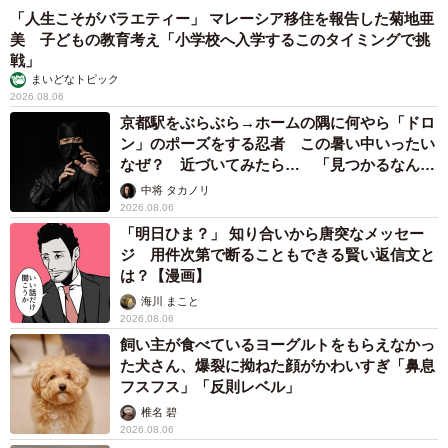
2026.08.06
誰も求めていない職場の「謎マナー」、「過剰な挨拶」や「お
土産配り」を抑えた1位は？ やめられない理由は「周りの目」
まいどなデータ
2026.08.06
自転車通行可の歩道 電動キックボードで走行
中、小学生とあわや衝突！ 「歩道走行は道交
法違反でしょ」と指摘されました【弁護士が解
説】