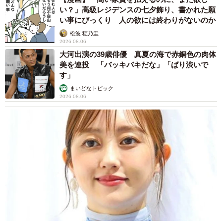
2026.08.06
「誰かみたいにならなきゃ」 他人を正解にし
て生きてきた母親 自己主張が苦手な娘に教わ
った大切なこと【漫画】
海川 まこと
2026.08.06
「かわいいストーカーに追われています」甘え
ん坊な元保護猫 最後は飼い主にダイブする姿
に「間違いなく犬」「完全に親子」と反響
梨木 香奈
2026.08.06
がんと片目の失明、3時間おきの壮絶な介護を
乗り越えた猫 「叶わないかもしれない」と覚
悟した19歳の誕生日を迎えて感動
古川 諭香
2026.08.06
「カニにアジをあげると青くなる」ほんと
に！？ 「自然の染色技術が凄い」と話題に
その理由とは…？
竹中 友一（RinToris）