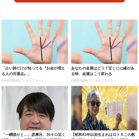
「占い師だけが知ってる〝お金が増え
あなたの金運はどう？宝くじに縁があ
る人の共通点〟」
る時、金運はこう変わる
PR(合同会社デジタルファーム )
PR(合同会社デジタルファーム )
「一瞬誰かと…」彦摩呂、30キロ近く
【昭和43年以前生まれはロト６この数