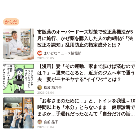
まいどなニュース情報部
2026.07.30
「生理を完全に止めたい」年々悪化するPMSに
悩む女性 ためらった末に訪れた婦人科で提案
された「ジエノゲスト」【漫画】
海川 まこと
2026.07.29
アクセスランキング
「不謹慎でないかと」実力派歌手、熊本へ支援
物資…運搬トラックの車体デザインにためら
い 「痛いほど伝わる」「行動され立派」
まいどなトピック
「そのままにしといてください」道路で動けな
い猫を前に返された一言… 懸命に生きようと
した4日間 「命の重さはみんな同じ」保護団
体代表の訴え
渡辺 晴子
72歳父、軽自動車で新潟から四国まで 65歳の