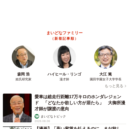
2026.08.06
「明日ひま？」 知り合いから唐突なメッセー
ジ 用件次第で断ることもできる賢い返信文と
は？【漫画】
海川 まこと
2026.08.06
飼い主が食べているヨーグルトをもらえなかっ
た犬さん、爆裂に拗ねた顔がかわいすぎ「鼻息
フスフス」「反則レベル」
椎名 碧
2026.08.06
コガネムシを見つめる猫とパパ、偶然生まれた
神々しい構図が「宗教画のよう」と話題 「尊
い」「ていうかライオンキング」
梨木 香奈
2026.08.06
髪をバッサリと切った飼い主が帰宅すると→愛
犬たちの反応に「ワンコ様でも戸惑うのね
（笑）」「困り顔がかわいい」
ANNA