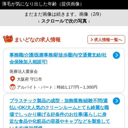
薄毛が気になり出した年齢（提供画像）
まだまだ画像は続きます。画像（2/9）
↓ スクロールで次の写真 ↓
まいどなの求人情報
求人情報一覧へ
事務職/介護/医療事務/駅徒歩圏内/交通費支給/社
会保険加入相談可!
医療法人愛泉会
大阪府 守口市
アルバイト・パート：時給1,177円～1,300円
プラスチック製品の成型・加飾業務/経験不問/週
払いOK/大人気のクリーンルームとても綺麗な職
場でしっかり稼げる好条件のお仕事/暮らしに身
近な食品や化粧品の容器やキャプなどを製造して