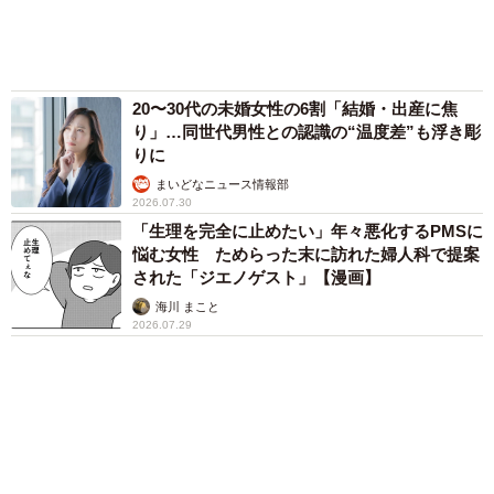
母と2人で3泊4日の旅 パーキングの休憩まで
分刻み… 「大学生でも組まねえよ！」
山岡 もと子
83歳父が骨折で入院 ３カ月の病院生活があま
りに退屈で「画用紙と色鉛筆持ってこい！」→
スケッチブックを見た家族が仰天「これ、売れ
ますよ…」
中将 タカノリ
「これ全部長野県」海外のような絶景ショット
に感動と反響「離れてからいいところだったん
だって気づいた」
行橋 友
６位以降を見る
まいどなファミリー
（新着記事順）