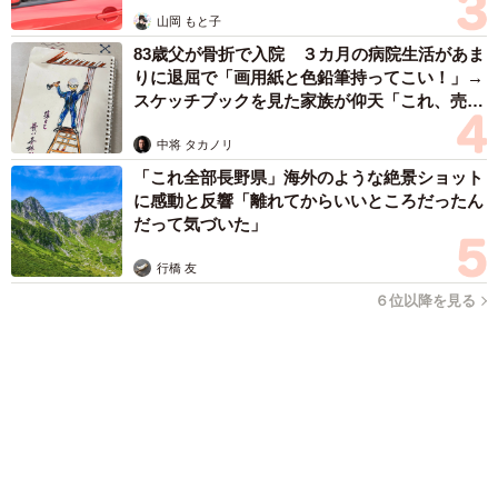
「人生こそがバラエティー」 マレーシア移住を報告した菊地亜
美 子どもの教育考え「小学校へ入学するこのタイミングで挑
戦」
まいどなトピック
2026.08.06
京都駅をぶらぶら→ホームの隅に何やら「ドロ
ン」のポーズをする忍者 この暑い中いったい
なぜ？ 近づいてみたら… 「見つかるなんて
未熟」
中将 タカノリ