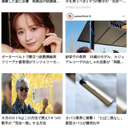
減量した姿に反響 既製品の防護服が
字を買うべき】6つの数字が「完全一
着られると...
致」する方...
PR(株式会社MURA)
ガーターベルトで際立つ妖艶脚線美
紗栄子の長男 18歳のモデル、カジュ
フリーアナ森香澄がランジェリーモデ
アルコーデのおしゃれ近影が「両親の
ルに ｢PE...
いいとこ取...
８月のロト6はこの方法で買え!!６つの
タバコ業界に衝撃！「たばこ税なし」
数字が『完全一致』する方法
新型タバコが爆売れ中