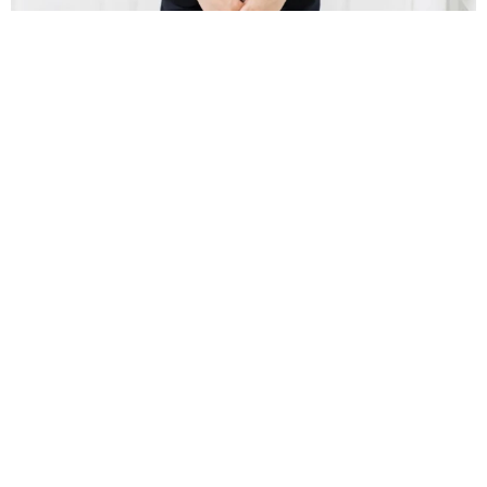
太田 浩子
2026.08.06
エジプトで自撮りしていたら、ガイドが「撮りますよ！」→ノ
リノリでポーズを取っていたら……スマホを返してもらえな
い 「日本人はカモ代表かも」「私は6時間で3万円払った」
宮前 晶子
2026.08.06
「LINEのQRコードを添付して」社長をかたる
詐欺メール続々 社員を個人アカウントへ誘導
→最後は不正送金…求められる「だまされる前