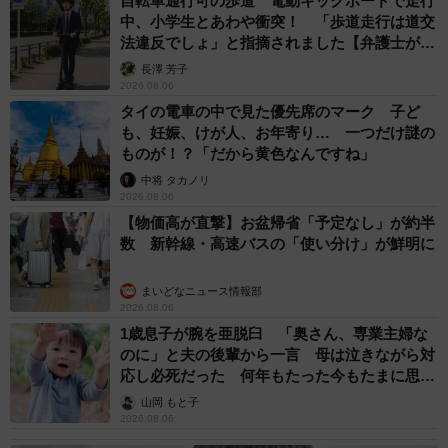
自転車通行可の歩道 電動キックボードで走行
中、小学生とあわや衝突！ 「歩道走行は道交
法違反でしょ」と指摘されました【弁護士が解
説】
長澤 芳子
2026.08.06
タイの電車の中で見た優先席のマーク 子ど
も、妊娠、けが人、お年寄り… 一つだけ謎の
ものが！？「だから黄色なんですね」
中将 タカノリ
2026.08.06
【物価高が直撃】お盆帰省「予定なし」が約半
数 新幹線・高速バスの「使い分け」が鮮明に
まいどなニュース情報部
2026.08.06
1歳息子が腕を亜脱臼 「奥さん、専業主婦な
のに」と夫の後輩から一言 母は泣きながら対
応し必死だった 何年もたった今もたまに思い
出し…
山岡 もと子
2026.08.06