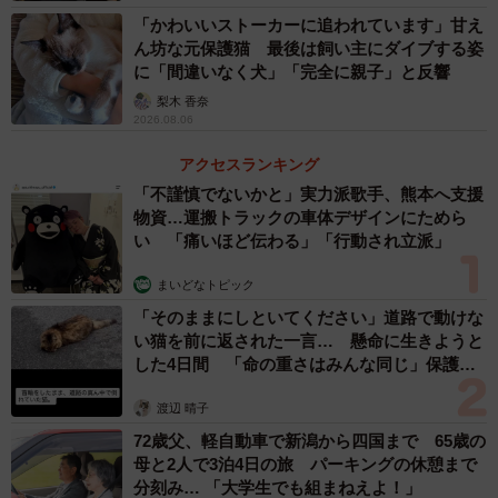
同会に設立時から携わる同大学の関道子教授は「日本の
「かわいいストーカーに追われています」甘え
嚥下調整食（介護食）は世界でもすごく進歩している」と
ん坊な元保護猫 最後は飼い主にダイブする姿
指摘し、海外への展開も思い描く。「お餅を食べると昔を
に「間違いなく犬」「完全に親子」と反響
思い出すと話す人もいた。お祝いなどハレの場に取り入
梨木 香奈
2026.08.06
れ、食の楽しさを感じてほしい」と話していた。
アクセスランキング
「タカシマフードファクトリー」のホームページなどか
「不謹慎でないかと」実力派歌手、熊本へ支援
物資…運搬トラックの車体デザインにためら
ら注文できる。嚥下障害のある人が食べる場合、専門家へ
い 「痛いほど伝わる」「行動され立派」
の相談や家族の試食を呼びかけている。
まいどなトピック
「そのままにしといてください」道路で動けな
い猫を前に返された一言… 懸命に生きようと
した4日間 「命の重さはみんな同じ」保護団
体代表の訴え
渡辺 晴子
72歳父、軽自動車で新潟から四国まで 65歳の
母と2人で3泊4日の旅 パーキングの休憩まで
分刻み… 「大学生でも組まねえよ！」