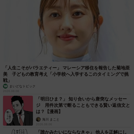
「人生こそがバラエティー」 マレーシア移住を報告した菊地亜
美 子どもの教育考え「小学校へ入学するこのタイミングで挑
戦」
まいどなトピック
2026.08.06
「明日ひま？」 知り合いから唐突なメッセー
ジ 用件次第で断ることもできる賢い返信文と
は？【漫画】
海川 まこと
2026.08.06
「誰かみたいにならなきゃ」 他人を正解にし