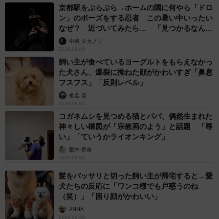
京都駅をぶらぶら→ホームの隅に何やら「ドロ
菓子の飲み込みやすさを数値化する取り組みにも着手して
ン」のポーズをする忍者 この暑い中いったい
いるという。
なぜ？ 近づいてみたら… 「見つかるなんて
未熟」
中将 タカノリ
2026.08.06
飼い主が食べているヨーグルトをもらえなかっ
た犬さん、爆裂に拗ねた顔がかわいすぎ「鼻息
フスフス」「反則レベル」
椎名 碧
2026.08.06
コガネムシを見つめる猫とパパ、偶然生まれた
神々しい構図が「宗教画のよう」と話題 「尊
い」「ていうかライオンキング」
梨木 香奈
2026.08.06
2/2
髪をバッサリと切った飼い主が帰宅すると→愛
犬たちの反応に「ワンコ様でも戸惑うのね
飲み込みやすくしたみたらし団子や合わせ餅、水ようかんなど。普通の
（笑）」「困り顔がかわいい」
和菓子と見た目はほとんど変わらない
ANNA
2026.08.06