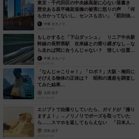
東京・千代田区の中央線高架に心ない落書き
歴史ある昌平橋架道橋の被害に怒りの声 「何
も分かってないし、センスも古い」「罰則強化
して」
中将 タカノリ
2026.08.06
もしかすると「下山ダッシュ」 リニア中央新
幹線の長野県駅 在来線との乗り継ぎなし→な
ら走れば間に合うんじゃない？ 惜しい位置関
係が反響
中将 タカノリ
2026.08.06
「なんじゃこりゃ！」「ロボ？」大阪・梅田に
そびえる物体の正体は？ 昭和の遺産を調査し
てみた結果…
太田 浩子
2026.08.06
エジプトで自撮りしていたら、ガイドが「撮り
ますよ！」→ノリノリでポーズを取っていた
ら……スマホを返してもらえない 「日本人は
カモ代表かも」「私は6時間で3万円払った」
宮前 晶子
2026.08.06