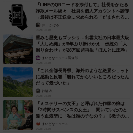
「LINEのQRコードを添付して」社長をかたる
詐欺メール続々 社員を個人アカウントへ誘導
→最後は不正送金…求められる「だまされる前
提」の対策
井二 かける
2026.08.06
重みも歴史もズッシリ…出雲大社の日本最大級
「大しめ縄」が8年ぶり掛けかえ 伝統の「大
撚り合わせ」が28万回超再生「ほんとに圧巻」
まいどなニュース調査部
2026.08.06
「これ全部長野県」海外のような絶景ショット
に感動と反響「離れてからいいところだったん
だって気づいた」
行橋 友
2026.08.06
「ミステリーの女王」と呼ばれた作家の娘は
「2時間サスペンスの女王」 聞いていたのと
違う血液型に「私は誰の子なの？」【徹子の部
屋】
まいどなニュース
2026.08.06