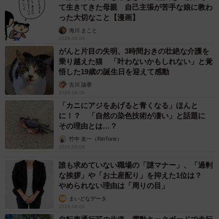
て生きてきた母親 自己主張が苦手な娘に教わ
った大切なこと【漫画】
海川 まこと
2026.08.06
がんと片目の失明、3時間おきの壮絶な介護を
乗り越えた猫 「叶わないかもしれない」と覚
悟した19歳の誕生日を迎えて感動
古川 諭香
2026.08.06
「カニにアジをあげると青くなる」ほんと
に！？ 「自然の染色技術が凄い」と話題に
その理由とは…？
竹中 友一（RinToris）
2026.08.06
誰も求めていない職場の「謎マナー」、「過剰
な挨拶」や「お土産配り」を抑えた1位は？
やめられない理由は「周りの目」
まいどなデータ
2026.08.06