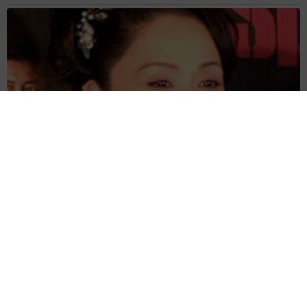
「わぁ…姐さん…」「永遠にお美しい」 大女優岩下志麻さ
ん、写真家のインスタに登場
まいどなメディア
2026.08.05
「ふざけてません…真剣です」京都の老舗和菓
子店 次はカブトムシの幼虫 職人が手がけた
ゲテモノ和菓子 見事な造形に「気持ち悪いく
らいリアル」
中将 タカノリ
2026.08.05