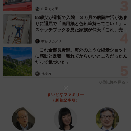
山岡 もと子
83歳父が骨折で入院 ３カ月の病院生活があま
りに退屈で「画用紙と色鉛筆持ってこい！」→
スケッチブックを見た家族が仰天「これ、売れ
ますよ…」
中将 タカノリ
「これ全部長野県」海外のような絶景ショット
に感動と反響「離れてからいいところだったん
だって気づいた」
行橋 友
６位以降を見る
まいどなファミリー
（新着記事順）