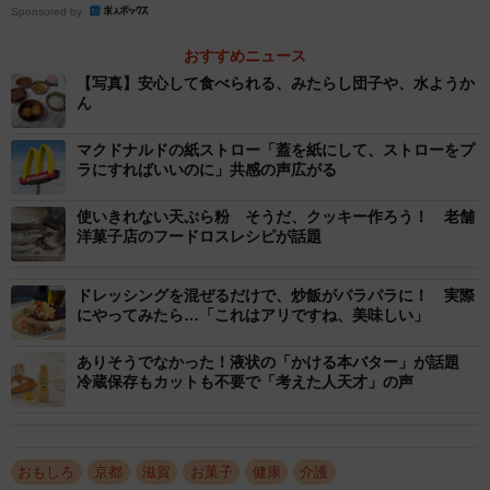
その後、みたらし団子（２９０円）や桜餅（４２０
Sponsored by
円）、しそ餅（３２０円）なども誕生。どれも普通の和菓
おすすめニュース
子と見た目や味をほとんど変えず、飲み込みやすさを高め
【写真】安心して食べられる、みたらし団子や、水ようか
た。
ん
マクドナルドの紙ストロー「蓋を紙にして、ストローをプ
中には、スプーンでつぶせるほど軟らかいようかん（１
ラにすればいいのに」共感の声広がる
９０円）をトーストに塗って楽しむ人も。「子も食べやす
い」「新ジャンルの和菓子としても楽しめる」という反応
使いきれない天ぷら粉 そうだ、クッキー作ろう！ 老舗
洋菓子店のフードロスレシピが話題
もあり、介護食にとどまらない可能性もうかがわせる。
ドレッシングを混ぜるだけで、炒飯がパラパラに！ 実際
京都光華女子大（京都市右京区）は、和菓子の硬さや、
にやってみたら…「これはアリですね、美味しい」
くっつきやすさ、ばらけにくさが介護食に適しているかを
機械で計測するなど、同会の開発を支援してきた。
ありそうでなかった！液状の「かける本バター」が話題
冷蔵保存もカットも不要で「考えた人天才」の声
最近では、統計的な手法を用いて、狙い通りの食感や飲
み込みやすさを少ない試作で実現する和菓子の開発手法を
おもしろ
京都
滋賀
お菓子
健康
介護
研究中。土産選びなどの参考になるように、京都名物の和