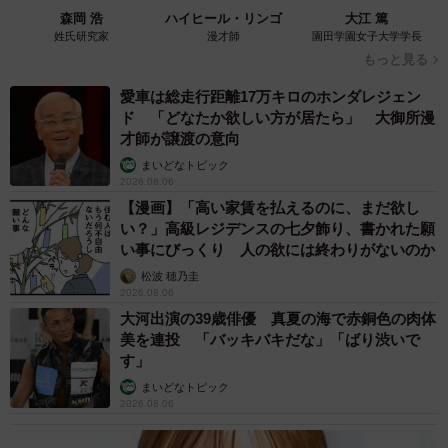
森岡 浩
ハイヒール・リンゴ
大江 篤
姓氏研究家
漫才師
園田学園女子大学学長
もっと見る
愛車は総走行距離17万キロのホンダレジェン
ド 「どなたか欲しい方が居たら」 大御所漫
才師が譲渡の意向
まいどなトピック
2026.08.06
【漫画】「高い家賃を払えるのに、まだ欲し
い？」高級レジデンスの七夕飾り、書かれた願
い事にびっくり 人の欲には終わりがないのか
松波 穂乃圭
2026.08.06
大河出演の39歳俳優 真夏の海で赤銅色の肉体
美を連投 「バッキバキだな」「ばり渋いで
す」
まいどなトピック
2026.08.06