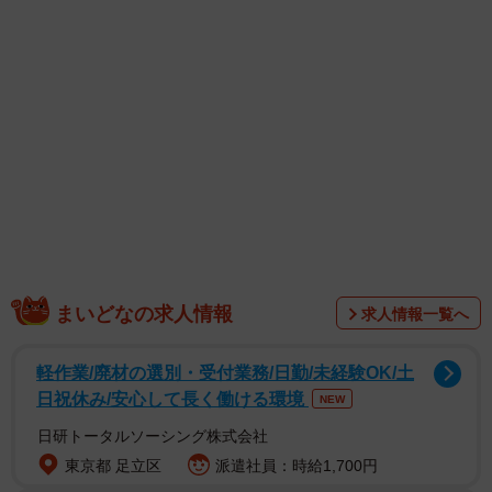
1/2
高齢者や障害のある人も飲み込みやすくした「嚥下調整食」のしそ餅。
硬さやくっつきにくさを工夫している
まいどなの求人情報
求人情報一覧へ
軽作業/廃材の選別・受付業務/日勤/未経験OK/土
日祝休み/安心して長く働ける環境
NEW
日研トータルソーシング株式会社
東京都 足立区
派遣社員：時給1,700円