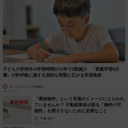
子どもの学校外の学習時間が11年で2割減少 「家庭学習0分
層」が約半数に達する深刻な実態と広がる学習格差
まいどなニュース情報部
2026.08.06
「事故物件」という言葉のイメージにとらわれ
ていませんか？ 不動産業者が語る「物件の可
能性」を閉ざさないために必要なこと
平藤 清刀
2026.08.06