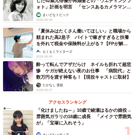
じた42歳元俳優が再婚妻との「ウエディングフ
ォト」計画を明言 「センスあるカメラマン求
む」
まいどなトピック
2026.08.08
「夏休みはたくさん働いてほしい」と職場から
頼まれた高2息子 バイトで稼ぎすぎると扶養
を外れて税金や保険料が上がる？【FPが解
説】
もくもくライターズ
2026.08.08
酔って転んでアザだらけ ネイルも折れて超悲
惨 ケガが絶えない夜のお仕事 「病院代」と
数万円を渡す神客も！【現役キャストに取材】
たかなし 亜妖
2026.08.07
アクセスランキング
「化けましたね～」10歳で綾瀬はるかの娘役→
雰囲気ガラリの18歳に成長 「メイクで雰囲気
が」「宝塚に入れそう」
まいどなメディア