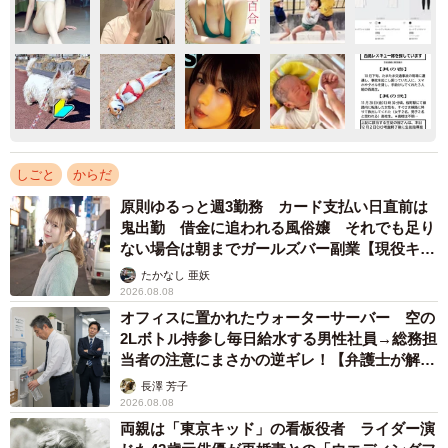
しごと
からだ
原則ゆるっと週3勤務 カード支払い日直前は
鬼出勤 借金に追われる風俗嬢 それでも足り
ない場合は朝までガールズバー副業【現役キャ
ストに取材】
たかなし 亜妖
2026.08.08
オフィスに置かれたウォーターサーバー 空の
2Lボトル持参し毎日給水する男性社員→総務担
当者の注意にまさかの逆ギレ！【弁護士が解
説】
長澤 芳子
2026.08.08
両親は「東京キッド」の看板役者 ライダー演