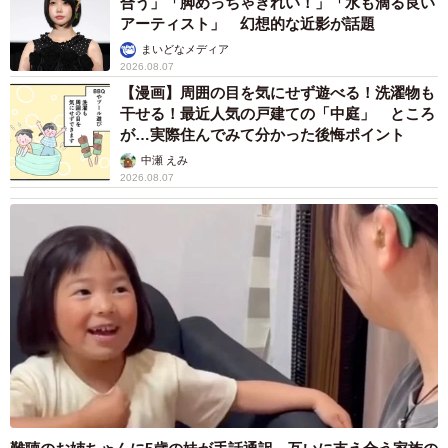
合う」「脚めっちゃきれい！」「水も滴る良い
アーティスト」 幻想的な近影が話題
まいどなメディア
2026.08.07
【漫画】周囲の目を気にせず遊べる！洗濯物も
干せる！最近人気の戸建ての「中庭」 ところ
が…実際住んでみて分かった後悔ポイント
中瀬 えみ
2026.08.07