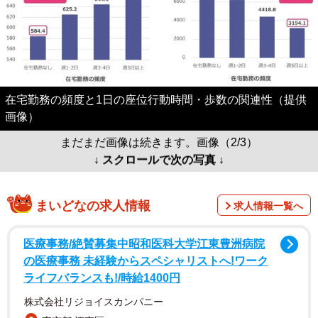
在宅勤務の頻度と1日の座位行動時間・歩数の関連性（提供
画像）
まだまだ画像は続きます。画像（2/3）
↓ スクロールで次の写真 ↓
まいどなの求人情報
求人情報一覧へ
医療事務/絶賛募集中昭和医科大学江東豊洲病院
の医療事務 未経験からスペシャリストへ!ワーク
ライフバランスも!/時給1400円
株式会社リジョイスカンパニー