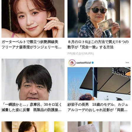
ガーターベルトで際立つ妖艶脚線美
８月のロト6はこの方法で買え!!６つの
フリーアナ森香澄がランジェリーモデ
数字が『完全一致』する方法
ルに ｢PE...
PR(株式会社MURA)
「一瞬誰かと…」彦摩呂、30キロ近く
紗栄子の長男 18歳のモデル、カジュ
減量した姿に反響 既製品の防護服が
アルコーデのおしゃれ近影が「両親の
着られると...
いいとこ取...