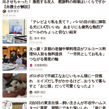
出させちゃった！ 激怒する友人 慰謝料の相場はいくらですか
【弁護士が解説】
長澤 芳子
2026.08.08
「テレビより私を見て？」パパの目の前に陣取
る犬に1.4万いいね あまりにも健気な熱烈ア
ピールのちょっと切ない結末
梨木 香奈
2026.08.08
太っ腹！京都の老舗中華料理店がフルコース料
理50人前を無料提供 「一市民としてお礼を」
つながる善意の輪
京都新聞社
2026.08.08
ボロボロで不細工なおじいちゃん猫に一目惚
れ エイズだし手がかかるけど…おうちで暮ら
すと「おじ猫」だって可愛くなったよ！
鶴野 浩己
2026.08.08
2泊3日の東京出張→飼い主さんが不在中ハムス
ターに異変 眉間にできた深いしわ、「急に老