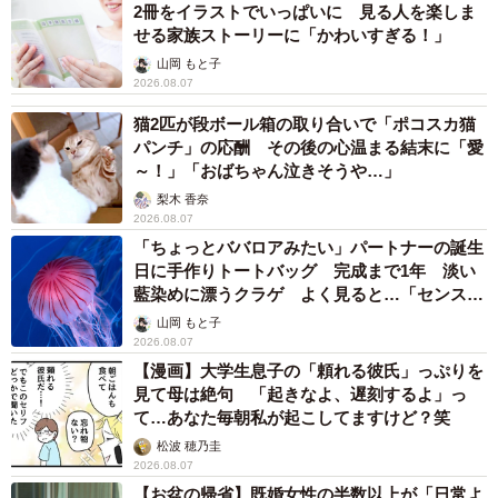
2冊をイラストでいっぱいに 見る人を楽しま
せる家族ストーリーに「かわいすぎる！」
山岡 もと子
2026.08.07
猫2匹が段ボール箱の取り合いで「ポコスカ猫
パンチ」の応酬 その後の心温まる結末に「愛
～！」「おばちゃん泣きそうや…」
梨木 香奈
2026.08.07
「ちょっとババロアみたい」パートナーの誕生
日に手作りトートバッグ 完成まで1年 淡い
藍染めに漂うクラゲ よく見ると…「センスす
ごい」
山岡 もと子
2026.08.07
【漫画】大学生息子の「頼れる彼氏」っぷりを
見て母は絶句 「起きなよ、遅刻するよ」っ
て…あなた毎朝私が起こしてますけど？笑
松波 穂乃圭
2026.08.07
【お盆の帰省】既婚女性の半数以上が「日常よ