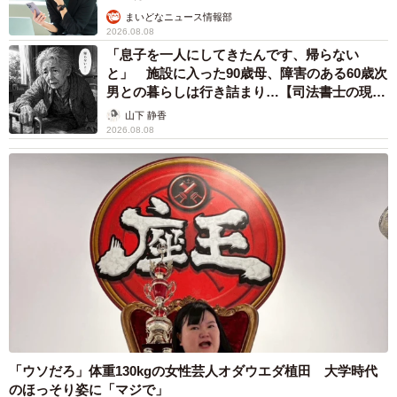
まいどなニュース情報部
2026.08.08
「息子を一人にしてきたんです、帰らない
と」 施設に入った90歳母、障害のある60歳次
男との暮らしは行き詰まり…【司法書士の現場
から】
山下 静香
2026.08.08
「ウソだろ」体重130kgの女性芸人オダウエダ植田 大学時代
のほっそり姿に「マジで」