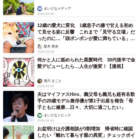
まいどなメディア
2026.08.08
12歳の愛犬に変化 1歳息子の膝で甘える初め
て見せる姿に反響 これまで「見守る立場」だ
ったのに…「頭ポンポンが愛に満ちている」
「尊…」
梨木 香奈
2026.08.08
何かと人に舐められた黒髪時代 30代後半で金
髪デビューしたら…人生が激変！【漫画】
海川 まこと
2026.08.08
夫はマイファスHiro、義父母も義兄も超有名歌
手の28歳モデル兼俳優が第1子出産を報告「母
子ともに健康…日々、大切に過ごしたい」
まいどなトピック
2026.08.08
お盆明けは介護相談が3割増加 帰省時に確認
したい「離れて暮らす親の異変」チェックポイ