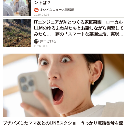
ントは？
まいどなニュース情報部
2026.08.08
ITエンジニアがAIとつくる家庭菜園 ローカル
LLMのゆるふわAIたちとお話しながら開墾して
みたら… 夢の「スマートな菜園生活」実現な
るか
井二 かける
2026.08.08
プチバズしたママ友とのLINEスクショ うっかり電話番号を流