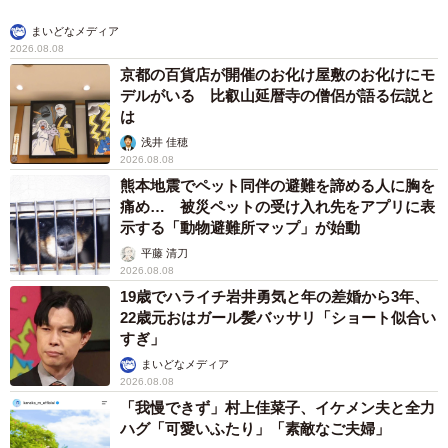
まいどなメディア
2026.08.08
京都の百貨店が開催のお化け屋敷のお化けにモ
デルがいる 比叡山延暦寺の僧侶が語る伝説と
は
浅井 佳穂
2026.08.08
熊本地震でペット同伴の避難を諦める人に胸を
痛め… 被災ペットの受け入れ先をアプリに表
示する「動物避難所マップ」が始動
平藤 清刀
2026.08.08
19歳でハライチ岩井勇気と年の差婚から3年、
22歳元おはガール髪バッサリ「ショート似合い
すぎ」
まいどなメディア
2026.08.08
「我慢できず」村上佳菜子、イケメン夫と全力
ハグ「可愛いふたり」「素敵なご夫婦」