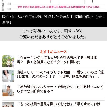
属性別にみた在宅勤務に関連した身体活動時間の低下（提供
画像）
これが最後の一枚です。画像（3/3）
ご覧いただきありがとうございました。
おすすめニュース
「ウォーキングしてる人だけが生き残ってる」説は本
当？ 歩くと健康になる？タニタに聞いた
出社＋リモートのハイブリッド勤務、一番ツライのは「週
3日出社」のパターン！？ 「日中、眠気を感じる」
74.9％
「給与減でもフルリモートで働きたい」が半数以上…いく
らまでなら許容できる？
「もっと社員の意見を聞いておけば」「早く止めておけ