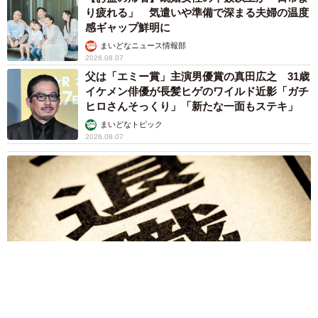
り疲れる」 気遣いや準備で深まる夫婦の温度
感ギャップ鮮明に
まいどなニュース情報部
2026.08.07
父は「エミー賞」主演男優賞の真田広之 31歳
イケメン俳優が長髪ヒゲのワイルド近影「ガチ
ヒロさんそっくり」「新たな一面もステキ」
まいどなトピック
2026.08.07