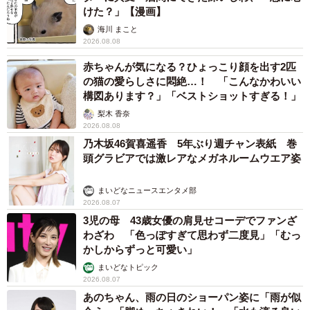
けた？」【漫画】
海川 まこと
2026.08.08
赤ちゃんが気になる？ひょっこり顔を出す2匹
の猫の愛らしさに悶絶…！ 「こんなかわいい
構図あります？」「ベストショットすぎる！」
梨木 香奈
2026.08.08
乃木坂46賀喜遥香 5年ぶり週チャン表紙 巻
頭グラビアでは激レアなメガネルームウエア姿
まいどなニュースエンタメ部
2026.08.07
3児の母 43歳女優の肩見せコーデでファンざ
わざわ 「色っぽすぎて思わず二度見」「むっ
かしからずっと可愛い」
まいどなトピック
2026.08.07
あのちゃん、雨の日のショーパン姿に「雨が似