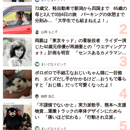
72歳父、軽自動車で新潟から四国まで 65歳の
母と2人で3泊4日の旅 パーキングの休憩まで
分刻み… 「大学生でも組まねえよ！」
山岡 もと子
両親は「東京キッド」の看板役者 ライダー演
じた42歳元俳優が再婚妻との「ウエディングフ
ォト」計画を明言 「センスあるカメラマン求
む」
まいどなトピック
ボロボロで不細工なおじいちゃん猫に一目惚
れ エイズだし手がかかるけど…おうちで暮ら
すと「おじ猫」だって可愛くなったよ！
鶴野 浩己
「不謹慎でないかと」実力派歌手、熊本へ支援
物資…運搬トラックの車体デザインにためら
い 「痛いほど伝わる」「行動され立派」
まいどなトピック