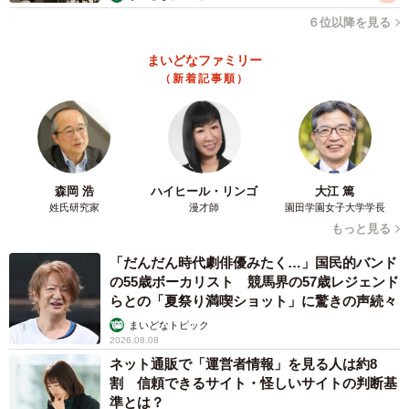
６位以降を見る
まいどなファミリー
（新着記事順）
森岡 浩
ハイヒール・リンゴ
大江 篤
姓氏研究家
漫才師
園田学園女子大学学長
もっと見る
「だんだん時代劇俳優みたく…」国民的バンド
の55歳ボーカリスト 競馬界の57歳レジェンド
らとの「夏祭り満喫ショット」に驚きの声続々
まいどなトピック
2026.08.08
ネット通販で「運営者情報」を見る人は約8
割 信頼できるサイト・怪しいサイトの判断基
準とは？