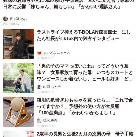
難聴のお姉ちゃんに5歳の妹が手話通訳 互いに支え合う家族の
日常に反響「妹ちゃん、頼もしい」「かわいい通訳さん」
五ヶ瀬 あお
2026.08.07
ラストライブ控えるT-BOLAN森友嵐士 にし
たん社長がTikTok内で独占インタビュー
まいどなニュース
2026.08.07
「男の子のママっぽいよね」ってどういう意
味？ 女系家族で育った母 いつもスカートと
ワンピースしか着ないし、ヒールも好き どの
へんが…
山岡 もと子
2026.08.07
猫用の爪研ぎおもちゃを買ったら…「これで合
ってますか？」予想外の使い方が大反響
「100点満点」「かわいいからよし！」
梨木 香奈
2026.08.07
2歳半の長男と生後2カ月の次男の母 母子手帳