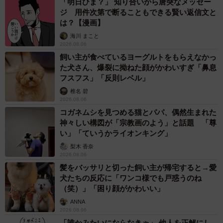
「明日ひま？」 知り合いから唐突なメッセー
ジ 用件次第で断ることもできる賢い返信文と
は？【漫画】
海川 まこと
2026.08.06
飼い主が食べているヨーグルトをもらえなかっ
た犬さん、爆裂に拗ねた顔がかわいすぎ「鼻息
フスフス」「反則レベル」
椎名 碧
2026.08.06
コガネムシを見つめる猫とパパ、偶然生まれた
神々しい構図が「宗教画のよう」と話題 「尊
い」「ていうかライオンキング」
梨木 香奈
2026.08.06
髪をバッサリと切った飼い主が帰宅すると→愛
犬たちの反応に「ワンコ様でも戸惑うのね
（笑）」「困り顔がかわいい」
ANNA
2026.08.06
「誰かみたいにならなきゃ」 他人を正解にし