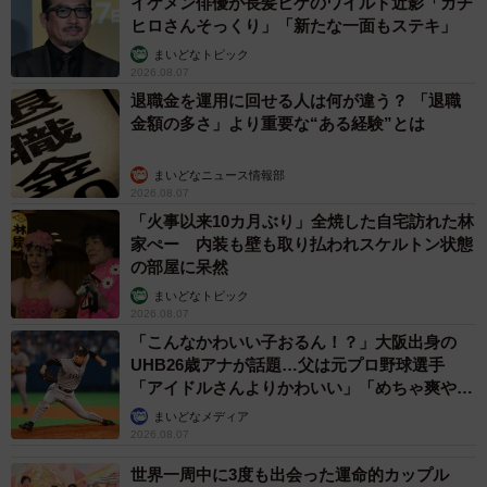
イケメン俳優が長髪ヒゲのワイルド近影「ガチ
ヒロさんそっくり」「新たな一面もステキ」
まいどなトピック
2026.08.07
退職金を運用に回せる人は何が違う？ 「退職
金額の多さ」より重要な“ある経験”とは
まいどなニュース情報部
2026.08.07
「火事以来10カ月ぶり」全焼した自宅訪れた林
家ぺー 内装も壁も取り払われスケルトン状態
の部屋に呆然
まいどなトピック
2026.08.07
「こんなかわいい子おるん！？」大阪出身の
UHB26歳アナが話題…父は元プロ野球選手
「アイドルさんよりかわいい」「めちゃ爽や
か」
まいどなメディア
2026.08.07
世界一周中に3度も出会った運命的カップル