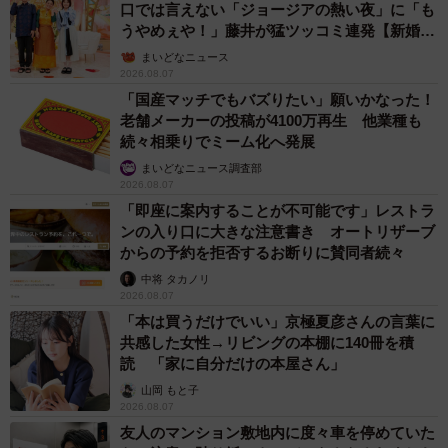
口では言えない「ジョージアの熱い夜」に「も
うやめぇや！」藤井が猛ツッコミ連発【新婚さ
ん】
まいどなニュース
2026.08.07
「国産マッチでもバズりたい」願いかなった！
老舗メーカーの投稿が4100万再生 他業種も
続々相乗りでミーム化へ発展
まいどなニュース調査部
2026.08.07
「即座に案内することが不可能です」レストラ
ンの入り口に大きな注意書き オートリザーブ
からの予約を拒否するお断りに賛同者続々
中将 タカノリ
2026.08.07
「本は買うだけでいい」京極夏彦さんの言葉に
共感した女性→リビングの本棚に140冊を積
読 「家に自分だけの本屋さん」
山岡 もと子
2026.08.07
友人のマンション敷地内に度々車を停めていた