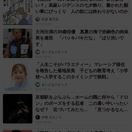
い？」高級レジデンスの七夕飾り、書かれた願
い事にびっくり 人の欲には終わりがないのか
松波 穂乃圭
2026.08.06
大河出演の39歳俳優 真夏の海で赤銅色の肉体
美を連投 「バッキバキだな」「ばり渋いで
す」
まいどなトピック
2026.08.06
「人生こそがバラエティー」 マレーシア移住
を報告した菊地亜美 子どもの教育考え「小学
校へ入学するこのタイミングで挑戦」
まいどなトピック
2026.08.06
京都駅をぶらぶら→ホームの隅に何やら「ドロ
ン」のポーズをする忍者 この暑い中いったい
なぜ？ 近づいてみたら… 「見つかるなんて
未熟」
中将 タカノリ
2026.08.06