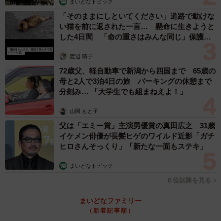
まいどなトピック
「そのままにしといてください」道路で動けな
い猫を前に返された一言… 懸命に生きようと
した4日間 「命の重さはみんな同じ」保護団
体代表の訴え
渡辺 晴子
72歳父、軽自動車で新潟から四国まで 65歳の
母と2人で3泊4日の旅 パーキングの休憩まで
分刻み… 「大学生でも組まねえよ！」
山岡 もと子
父は「エミー賞」主演男優賞の真田広之 31歳
イケメン俳優が長髪ヒゲのワイルド近影「ガチ
ヒロさんそっくり」「新たな一面もステキ」
まいどなトピック
６位以降を見る
まいどなファミリー
（新着記事順）