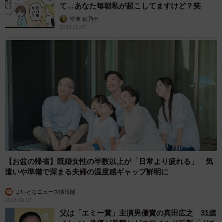
て…あなた毎朝私が起こしてますけど？笑
松波 穂乃圭
2026.08.07
【お盆の帰省】既婚女性の半数以上が「日常より疲れる」 気
遣いや準備で深まる夫婦の温度感ギャップ鮮明に
まいどなニュース情報部
2026.08.07
父は「エミー賞」主演男優賞の真田広之 31歳