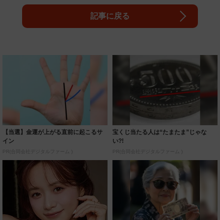
記事に戻る
【当選】金運が上がる直前に起こるサ
宝くじ当たる人は“たまたま”じゃな
イン
い?!
PR(合同会社デジタルファーム )
PR(合同会社デジタルファーム )