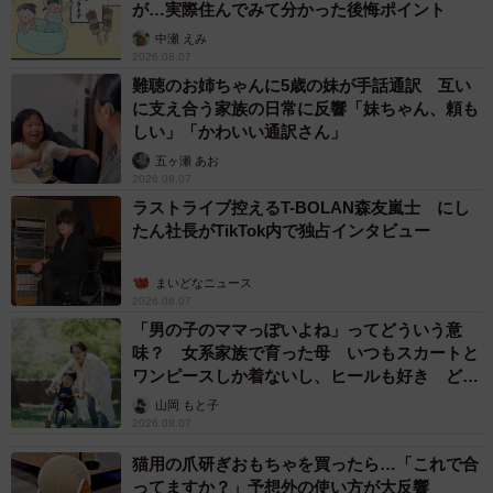
が…実際住んでみて分かった後悔ポイント
中瀬 えみ
2026.08.07
難聴のお姉ちゃんに5歳の妹が手話通訳 互い
に支え合う家族の日常に反響「妹ちゃん、頼も
しい」「かわいい通訳さん」
五ヶ瀬 あお
2026.08.07
ラストライブ控えるT-BOLAN森友嵐士 にし
たん社長がTikTok内で独占インタビュー
まいどなニュース
2026.08.07
「男の子のママっぽいよね」ってどういう意
味？ 女系家族で育った母 いつもスカートと
ワンピースしか着ないし、ヒールも好き どの
へんが…
山岡 もと子
2026.08.07
猫用の爪研ぎおもちゃを買ったら…「これで合
ってますか？」予想外の使い方が大反響