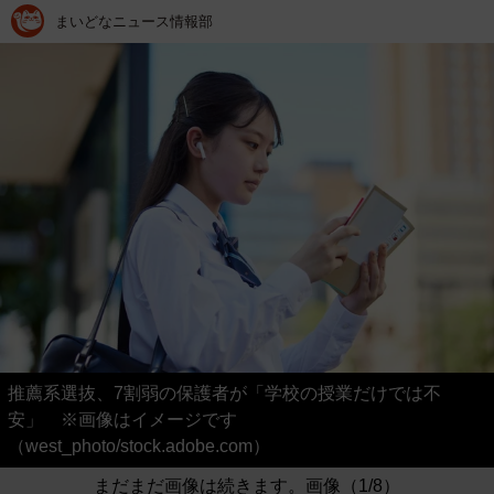
まいどなニュース情報部
推薦系選抜、7割弱の保護者が「学校の授業だけでは不
安」 ※画像はイメージです
（west_photo/stock.adobe.com）
まだまだ画像は続きます。画像（1/8）