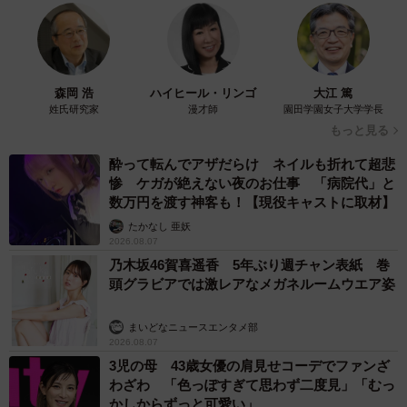
森岡 浩
ハイヒール・リンゴ
大江 篤
姓氏研究家
漫才師
園田学園女子大学学長
もっと見る
酔って転んでアザだらけ ネイルも折れて超悲
惨 ケガが絶えない夜のお仕事 「病院代」と
数万円を渡す神客も！【現役キャストに取材】
たかなし 亜妖
2026.08.07
乃木坂46賀喜遥香 5年ぶり週チャン表紙 巻
頭グラビアでは激レアなメガネルームウエア姿
まいどなニュースエンタメ部
2026.08.07
3児の母 43歳女優の肩見せコーデでファンざ
わざわ 「色っぽすぎて思わず二度見」「むっ
かしからずっと可愛い」