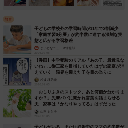
教育
子どもの学校外の学習時間が11年で2割減少
「家庭学習0分層」が約半数に達する深刻な実
態と広がる学習格差
まいどなニュース情報部
2026.08.06
【漫画】中学受験のリアル「あの子、最近見な
いね」…御三家を目指していたはずの家庭が消
えていく 限界を迎えた子を目の当りに
松波 穂乃圭
2026.08.05
「おしりふきのストック、あと何個か分かりま
すか？」先輩パパに聞かれ言葉を詰まらせる
夫 家事は「かなりやってる」はずだった
山岡 もと子
2026.08.05
子どもがいる、または妊娠中のママの約半数が