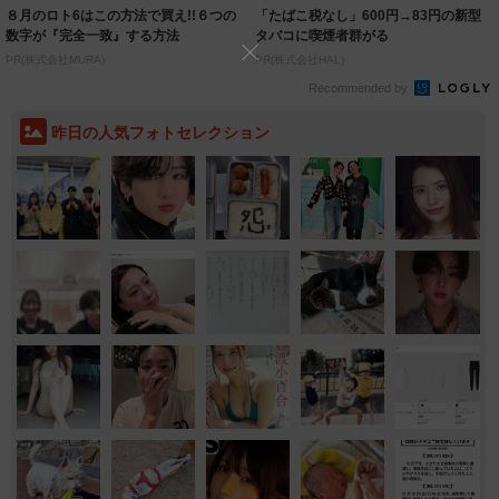
８月のロト6はこの方法で買え!!６つの
「たばこ税なし」600円→83円の新型
数字が『完全一致』する方法
タバコに喫煙者群がる
PR(株式会社MURA)
PR(株式会社HAL)
Recommended by
昨日の人気フォトセレクション