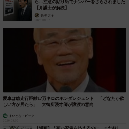
ら…注意の貼り紙でナンバーをさらされました
【弁護士が解説】
長澤 芳子
2026.08.07
愛車は総走行距離17万キロのホンダレジェンド 「どなたか欲
しい方が居たら」 大御所漫才師が譲渡の意向
まいどなトピック
2026.08.06
【漫画】「高い家賃を払えるのに、まだ欲し