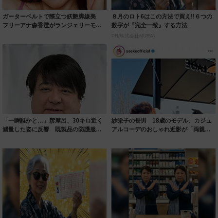
ガーターベルトで際立つ妖艶脚線美
８月のロト6はこの方法で買え!!６つの
フリーアナ森香澄がランジェリーモデ
数字が『完全一致』する方法
ルに ｢PE...
PR(株式会社MURA)
「一瞬誰かと…」彦摩呂、30キロ近く
紗栄子の長男 18歳のモデル、カジュ
減量した姿に反響 既製品の防護服が
アルコーデのおしゃれ近影が「両親の
着られると...
いいとこ取...