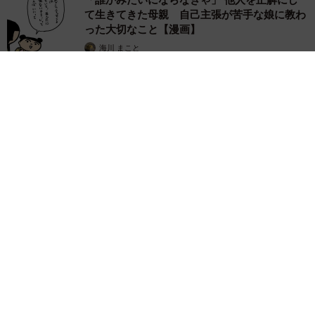
て生きてきた母親 自己主張が苦手な娘に教わ
った大切なこと【漫画】
海川 まこと
2026.08.06
「かわいいストーカーに追われています」甘えん坊な元保護
猫 最後は飼い主にダイブする姿に「間違いなく犬」「完全に
親子」と反響
梨木 香奈
2026.08.06