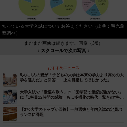
知っている大学入試についてお答えください（出典：明光義
塾調べ）
まだまだ画像は続きます。画像（3/8）
↓ スクロールで次の写真 ↓
おすすめニュース
5人に1人の親が「子どもの大学は本来の学力より高めの大
学を選んだ」と回答…「上を目指してほしかった」
大学入試で「童謡を歌う」!?「医学部で筆記試験がない」
に「1科目12時間の試験」も…多様化の時代、驚きの“科
目”が次々と
【370大学のトップが回答】一般選抜と年内入試の定員バ
ランスに課題