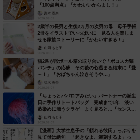
「100点満点」「かわいいからよし！」
梨木 香奈
2026.08.07
2歳半の長男と生後2カ月の次男の母 母子手帳
2冊をイラストでいっぱいに 見る人を楽しま
せる家族ストーリーに「かわいすぎる！」
山岡 もと子
2026.08.07
猫2匹が段ボール箱の取り合いで「ポコスカ猫
パンチ」の応酬 その後の心温まる結末に「愛
～！」「おばちゃん泣きそうや…」
梨木 香奈
2026.08.07
「ちょっとババロアみたい」パートナーの誕生
日に手作りトートバッグ 完成まで1年 淡い
藍染めに漂うクラゲ よく見ると…「センスす
ごい」
山岡 もと子
2026.08.07
【漫画】大学生息子の「頼れる彼氏」っぷりを
見て母は絶句 「起きなよ、遅刻するよ」っ