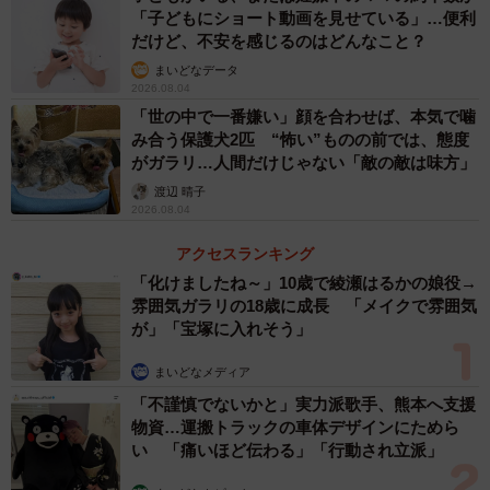
「子どもにショート動画を見せている」…便利
だけど、不安を感じるのはどんなこと？
まいどなデータ
2026.08.04
「世の中で一番嫌い」顔を合わせば、本気で噛
み合う保護犬2匹 “怖い”ものの前では、態度
がガラリ…人間だけじゃない「敵の敵は味方」
渡辺 晴子
2026.08.04
アクセスランキング
「化けましたね～」10歳で綾瀬はるかの娘役→
雰囲気ガラリの18歳に成長 「メイクで雰囲気
が」「宝塚に入れそう」
まいどなメディア
「不謹慎でないかと」実力派歌手、熊本へ支援
物資…運搬トラックの車体デザインにためら
い 「痛いほど伝わる」「行動され立派」