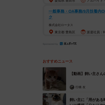
愛知県 豊田市
アルバイト・
一般事務・OA事務/9月扶養内
ク
株式会社ロータス
東京都 豊島区
派遣社員：時
Sponsored by
おすすめニュース
【動画】飼い主さん
行橋 友
飼い主に「用がある