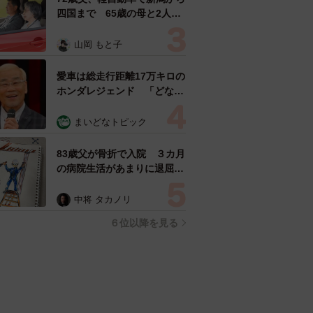
四国まで 65歳の母と2人で
3泊4日の旅 パーキングの休
憩まで分刻み… 「大学生で
山岡 もと子
も組まねえよ！」
愛車は総走行距離17万キロの
ホンダレジェンド 「どなた
か欲しい方が居たら」 大御
所漫才師が譲渡の意向
まいどなトピック
83歳父が骨折で入院 ３カ月
の病院生活があまりに退屈で
「画用紙と色鉛筆持ってこ
い！」→スケッチブックを見
中将 タカノリ
た家族が仰天「これ、売れま
６位以降を見る
すよ…」