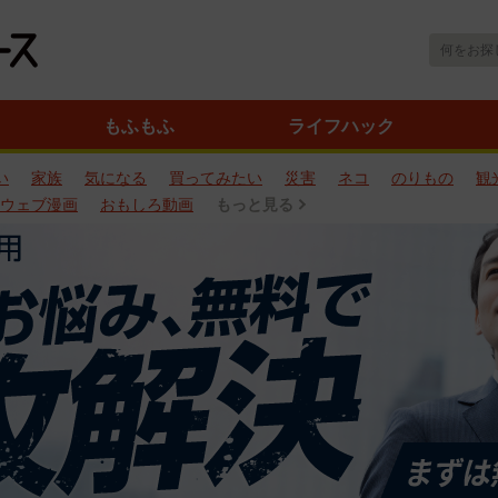
もふもふ
ライフハック
い
家族
気になる
買ってみたい
災害
ネコ
のりもの
観
ウェブ漫画
おもしろ動画
もっと見る