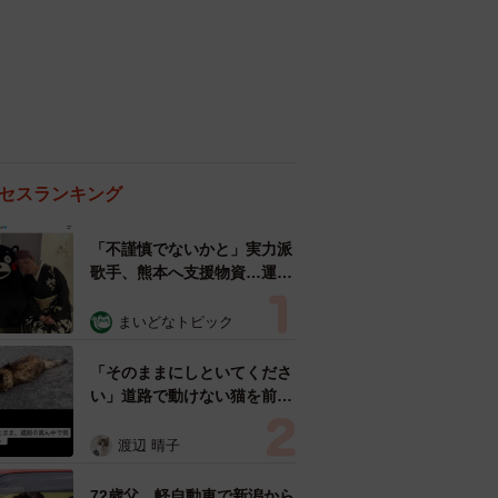
セスランキング
「不謹慎でないかと」実力派
歌手、熊本へ支援物資…運搬
トラックの車体デザインにた
めらい 「痛いほど伝わる」
まいどなトピック
「行動され立派」
「そのままにしといてくださ
い」道路で動けない猫を前に
返された一言… 懸命に生き
ようとした4日間 「命の重
渡辺 晴子
さはみんな同じ」保護団体代
表の訴え
72歳父、軽自動車で新潟から