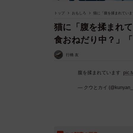
トップ
おもしろ
猫に「腹を揉まれていま
猫に「腹を揉まれて
食おねだり中？」「
行橋 友
腹を揉まれています
pic.
— クウとカイ (@kunyan_k