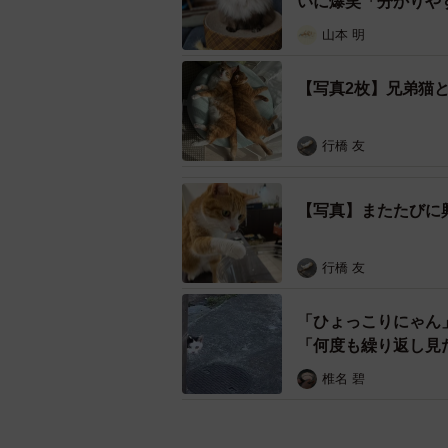
いに爆笑「分かりや
山本 明
【写真2枚】兄弟猫
行橋 友
【写真】またたびに
行橋 友
「ひょっこりにゃん
「何度も繰り返し見
椎名 碧