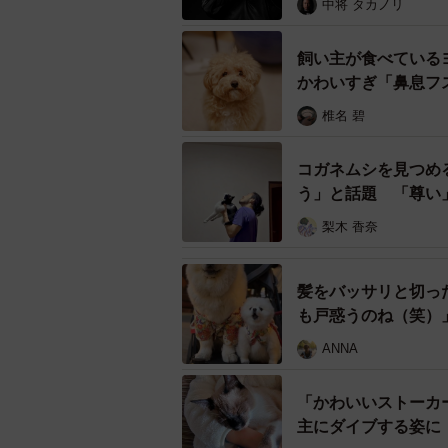
中将 タカノリ
飼い主が食べている
かわいすぎ「鼻息フ
椎名 碧
コガネムシを見つめ
う」と話題 「尊い
梨木 香奈
髪をバッサリと切っ
も戸惑うのね（笑）
ANNA
「かわいいストーカ
主にダイブする姿に