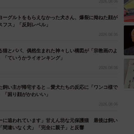
2026.08.06
ヨーグルトをもらえなかった犬さん、爆裂に拗ねた顔が
スフス」「反則レベル」
2026.08.06
る猫とパパ、偶然生まれた神々しい構図が「宗教画のよ
」「ていうかライオンキング」
2026.08.06
た飼い主が帰宅すると→愛犬たちの反応に「ワンコ様で
」「困り顔がかわいい」
2026.08.06
ーに追われています」甘えん坊な元保護猫 最後は飼い
「間違いなく犬」「完全に親子」と反響