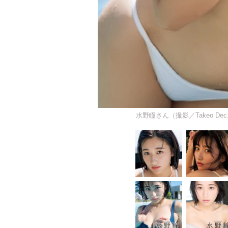
水野瞳さん（撮影／Takeo D