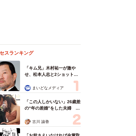
セスランキング
「キム兄」木村祐一が激や
せ、松本人志と2ショット
「一瞬、分からなかったわ」
「テキヤの兄さん」
まいどなメディア
「この人しかいない」26歳差
の“年の差婚”をした夫婦 出
会いは？反対する声はなかっ
た？ 今の思いを聞いた
古川 諭香
「お前さえいなければ金賞取