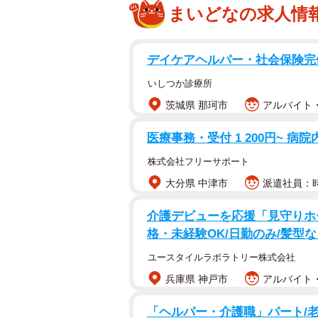
まいどなの求人情
デイケアヘルパー・社会保険完
いしつか診療所
茨城県 那珂市
アルバイト・
医療事務・受付 1 200円~ 病
株式会社フリーサポート
大分県 中津市
派遣社員：時
介護デビューを応援「見守りホ
格・未経験OK/日勤のみ/髪型
ユースタイルラボラトリー株式会社
兵庫県 神戸市
アルバイト・
「ヘルパー・介護職」パート/