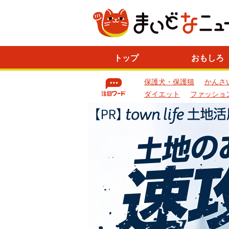
ニ
トップ
おもしろ
ュ
ー
保護犬・保護猫
かんさ
ス
一
ダイエット
ファッショ
覧