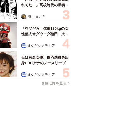
れてた！」高校時代の演奏会
がトラウマ……責められた学
生は楽器修理職人に 10年後
海川 まこと
再会した因縁の相手から思わ
ぬ申し出【漫画】
「ウソだろ」体重130kgの女
性芸人オダウエダ植田 大学
時代のほっそり姿に「マジ
で」
まいどなメディア
母は有名女優、慶応幼稚舎出
身CBCアナのノースリーブ姿
「育ちの良さが表情に表れて
る」「天使の笑顔」
まいどなメディア
６位以降を見る