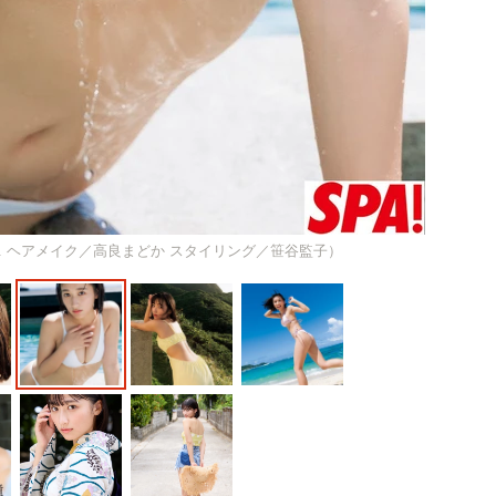
ec. ヘアメイク／高良まどか スタイリング／笹谷監子）