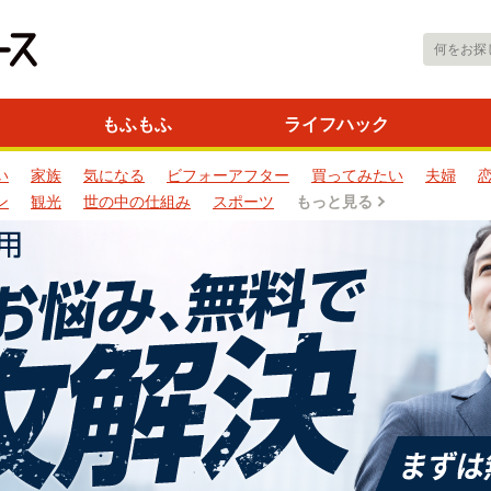
もふもふ
ライフハック
い
家族
気になる
ビフォーアフター
買ってみたい
夫婦
ン
観光
世の中の仕組み
スポーツ
もっと見る