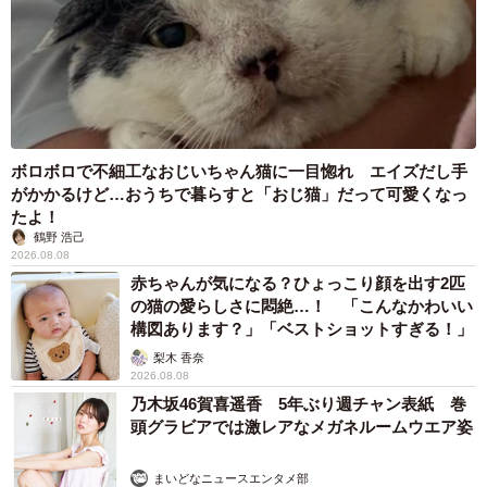
ボロボロで不細工なおじいちゃん猫に一目惚れ エイズだし手
がかかるけど…おうちで暮らすと「おじ猫」だって可愛くなっ
たよ！
鶴野 浩己
2026.08.08
赤ちゃんが気になる？ひょっこり顔を出す2匹
の猫の愛らしさに悶絶…！ 「こんなかわいい
構図あります？」「ベストショットすぎる！」
梨木 香奈
2026.08.08
乃木坂46賀喜遥香 5年ぶり週チャン表紙 巻
頭グラビアでは激レアなメガネルームウエア姿
まいどなニュースエンタメ部