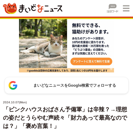
まいどなニュースをGoogle検索でフォローする
2024.10.07(Mon)
「ピンクハウスおばさん予備軍」は辛辣？→理想
の姿だとうらやむ声続々「財力あって最高なので
は？」「褒め言葉！」