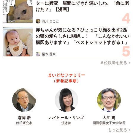
ターに異変 眉間にできた深いしわ、「急に老
けた？」【漫画】
海川 まこと
赤ちゃんが気になる？ひょっこり顔を出す2匹
の猫の愛らしさに悶絶…！ 「こんなかわいい
構図あります？」「ベストショットすぎる！」
梨木 香奈
６位以降を見る
まいどなファミリー
（新着記事順）
森岡 浩
ハイヒール・リンゴ
大江 篤
姓氏研究家
漫才師
園田学園女子大学学長
もっと見る