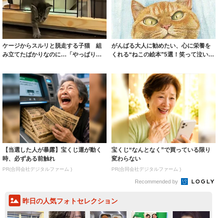
ケージからスルリと脱走する子猫 組
がんばる大人に勧めたい、心に栄養を
み立てたばかりなのに…「やっぱり、
くれる“ねこの絵本”5選！笑って泣いて
猫は液体」共...
癒されて...
【当選した人が暴露】宝くじ運が動く
宝くじ“なんとなく”で買っている限り
時、必ずある前触れ
変わらない
PR(合同会社デジタルファーム )
PR(合同会社デジタルファーム )
Recommended by
昨日の人気フォトセレクション