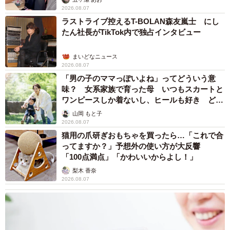
2026.08.07
ラストライブ控えるT-BOLAN森友嵐士 にし
たん社長がTikTok内で独占インタビュー
まいどなニュース
2026.08.07
「男の子のママっぽいよね」ってどういう意
味？ 女系家族で育った母 いつもスカートと
ワンピースしか着ないし、ヒールも好き どの
へんが…
山岡 もと子
2026.08.07
猫用の爪研ぎおもちゃを買ったら…「これで合
ってますか？」予想外の使い方が大反響
「100点満点」「かわいいからよし！」
梨木 香奈
2026.08.07