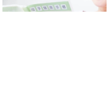
2歳半の長男と生後2カ月の次男の母 母子手帳2冊をイラスト
でいっぱいに 見る人を楽しませる家族ストーリーに「かわい
すぎる！」
山岡 もと子
2026.08.07
猫2匹が段ボール箱の取り合いで「ポコスカ猫
パンチ」の応酬 その後の心温まる結末に「愛
～！」「おばちゃん泣きそうや…」
梨木 香奈
2026.08.07
「ちょっとババロアみたい」パートナーの誕生
日に手作りトートバッグ 完成まで1年 淡い
藍染めに漂うクラゲ よく見ると…「センスす