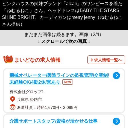
ピンクハウスの姉妹ブランド「alcali」のワンピースを着た
「ねむるねこ」さん。ヘッドドレスはBABY THE STARS
SHINE BRIGHT、カーディガンはmerry jenny（ねむるねこ
さん提供）
まだまだ画像は続きます。画像（2/4）
↓ スクロールで次の写真 ↓
まいどなの求人情報
求人情報一覧へ
機械オペレーター/製造ラインの監視管理/交替制/
未経験OK/4勤2休/寮あり
NEW
株式会社グロップ1
兵庫県 姫路市
派遣社員：時給1,670円～2,088円
介護サポートスタッフ/資格が活かせる仕事