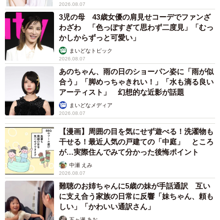
2026.08.07
3児の母 43歳女優の肩見せコーデでファンざ
わざわ 「色っぽすぎて思わず二度見」「むっ
かしからずっと可愛い」
まいどなトピック
2026.08.07
あのちゃん、雨の日のショーパン姿に「雨が似
合う」「脚めっちゃきれい！」「水も滴る良い
アーティスト」 幻想的な近影が話題
まいどなメディア
2026.08.07
【漫画】周囲の目を気にせず遊べる！洗濯物も
干せる！最近人気の戸建ての「中庭」 ところ
が…実際住んでみて分かった後悔ポイント
中瀬 えみ
2026.08.07
難聴のお姉ちゃんに5歳の妹が手話通訳 互い
に支え合う家族の日常に反響「妹ちゃん、頼も
しい」「かわいい通訳さん」
五ヶ瀬 あお