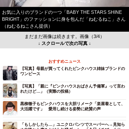
お気に入りのブランドの一つ「BABY THE STARS SHINE
BRIGHT」のファッションに身を包んだ「ねむるねこ」さん
（ねむるねこさん提供）
まだまだ画像は続きます。画像（3/4）
↓ スクロールで次の写真 ↓
おすすめニュース
【写真】母親が買ってくれたピンクハウス姉妹ブランドの
ワンピース
【写真】「親に『ピンクハウスおばさん予備軍』って言わ
れたけど…」（実際の投稿）
黒柳徹子もピンクハウスを大胆リメーク「楽屋着として、
大活躍です」 愛用し続ける姿勢に絶賛の声
「もしかしたら…」ユニクロパンツでスーパーへ→見知ら