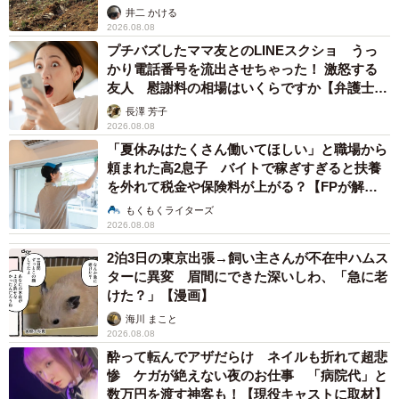
るか
井二 かける
2026.08.08
プチバズしたママ友とのLINEスクショ うっ
かり電話番号を流出させちゃった！ 激怒する
友人 慰謝料の相場はいくらですか【弁護士が
解説】
長澤 芳子
2026.08.08
「夏休みはたくさん働いてほしい」と職場から
頼まれた高2息子 バイトで稼ぎすぎると扶養
を外れて税金や保険料が上がる？【FPが解
説】
もくもくライターズ
2026.08.08
2泊3日の東京出張→飼い主さんが不在中ハムス
ターに異変 眉間にできた深いしわ、「急に老
けた？」【漫画】
海川 まこと
2026.08.08
酔って転んでアザだらけ ネイルも折れて超悲
惨 ケガが絶えない夜のお仕事 「病院代」と
数万円を渡す神客も！【現役キャストに取材】