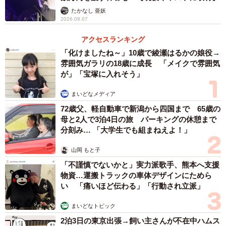
たかなし 亜妖
2026.08.07
アクセスランキング
「化けましたね～」10歳で綾瀬はるかの娘役→
雰囲気ガラリの18歳に成長 「メイクで雰囲気
が」「宝塚に入れそう」
まいどなメディア
72歳父、軽自動車で新潟から四国まで 65歳の
母と2人で3泊4日の旅 パーキングの休憩まで
分刻み… 「大学生でも組まねえよ！」
山岡 もと子
「不謹慎でないかと」実力派歌手、熊本へ支援
物資…運搬トラックの車体デザインにためら
い 「痛いほど伝わる」「行動され立派」
まいどなトピック
2泊3日の東京出張→飼い主さんが不在中ハムス