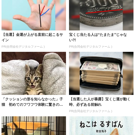
【当選】金運が上がる直前に起こるサ
宝くじ当たる人は“たまたま”じゃな
イン
い?!
PR(合同会社デジタルファーム )
PR(合同会社デジタルファーム )
「クッションの形を知らなかった」子
【当選した人が暴露】宝くじ運が動く
猫 初めてのフワフワ体験に驚きのリ
時、必ずある前触れ
アクション、...
PR(合同会社デジタルファーム )