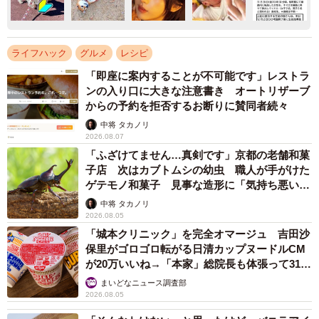
ライフハック
グルメ
レシピ
「即座に案内することが不可能です」レストラ
ンの入り口に大きな注意書き オートリザーブ
からの予約を拒否するお断りに賛同者続々
中将 タカノリ
2026.08.07
「ふざけてません…真剣です」京都の老舗和菓
子店 次はカブトムシの幼虫 職人が手がけた
ゲテモノ和菓子 見事な造形に「気持ち悪いく
らいリアル」
中将 タカノリ
2026.08.05
「城本クリニック」を完全オマージュ 吉田沙
保里がゴロゴロ転がる日清カップヌードルCM
が20万いいね→「本家」総院長も体張って31万
いいね
まいどなニュース調査部
2026.08.05