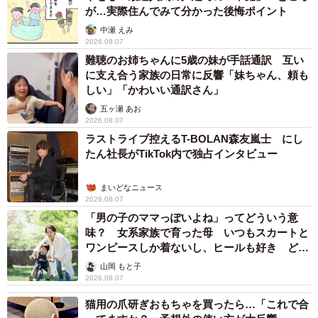
が…実際住んでみて分かった後悔ポイント
中瀬 えみ
2026.08.07
難聴のお姉ちゃんに5歳の妹が手話通訳 互い
に支え合う家族の日常に反響「妹ちゃん、頼も
しい」「かわいい通訳さん」
五ヶ瀬 あお
2026.08.07
ラストライブ控えるT-BOLAN森友嵐士 にし
たん社長がTikTok内で独占インタビュー
まいどなニュース
2026.08.07
「男の子のママっぽいよね」ってどういう意
味？ 女系家族で育った母 いつもスカートと
ワンピースしか着ないし、ヒールも好き どの
へんが…
山岡 もと子
2026.08.07
猫用の爪研ぎおもちゃを買ったら…「これで合