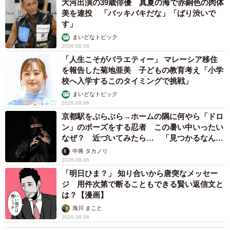
大河出演の39歳俳優 真夏の海で赤銅色の肉体
美を連投 「バッキバキだな」「ばり渋いで
す」
まいどなトピック
2026.08.06
「人生こそがバラエティー」 マレーシア移住
を報告した菊地亜美 子どもの教育考え「小学
校へ入学するこのタイミングで挑戦」
まいどなトピック
2026.08.06
京都駅をぶらぶら→ホームの隅に何やら「ドロ
ン」のポーズをする忍者 この暑い中いったい
なぜ？ 近づいてみたら… 「見つかるなんて
未熟」
中将 タカノリ
2026.08.06
「明日ひま？」 知り合いから唐突なメッセー
ジ 用件次第で断ることもできる賢い返信文と
は？【漫画】
海川 まこと
2026.08.06