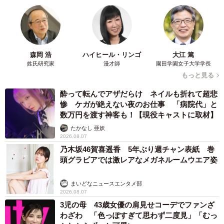
森岡 浩
ハイヒール・リンゴ
大江 篤
姓氏研究家
漫才師
園田学園女子大学学長
もっと見る
酔って転んでアザだらけ ネイルも折れて超悲
惨 ケガが絶えない夜のお仕事 「病院代」と
数万円を渡す神客も！【現役キャストに取材】
たかなし 亜妖
2026.08.07
乃木坂46賀喜遥香 5年ぶり週チャン表紙 巻
頭グラビアでは激レアなメガネルームウエア姿
まいどなニュースエンタメ部
2026.08.07
3児の母 43歳女優の肩見せコーデでファンざ
わざわ 「色っぽすぎて思わず二度見」「むっ