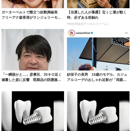
ガーターベルトで際立つ妖艶脚線美
【当選した人が暴露】宝くじ運が動く
フリーアナ森香澄がランジェリーモデ
時、必ずある前触れ
ルに ｢PE...
PR(合同会社デジタルファーム )
「一瞬誰かと…」彦摩呂、30キロ近く
紗栄子の長男 18歳のモデル、カジュ
減量した姿に反響 既製品の防護服が
アルコーデのおしゃれ近影が「両親の
着られると...
いいとこ取...