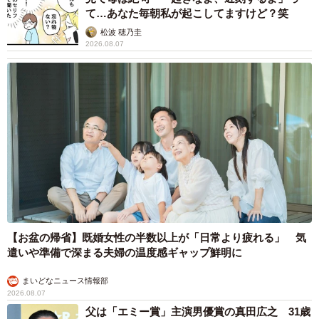
て…あなた毎朝私が起こしてますけど？笑
松波 穂乃圭
2026.08.07
【お盆の帰省】既婚女性の半数以上が「日常より疲れる」 気
遣いや準備で深まる夫婦の温度感ギャップ鮮明に
まいどなニュース情報部
2026.08.07
父は「エミー賞」主演男優賞の真田広之 31歳