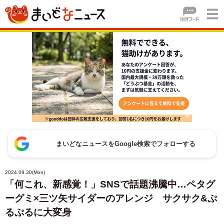
まいどなニュースをGoogle検索でフォローする
2024.09.30(Mon)
「何これ、新感覚！」SNSで話題沸騰中…ペタグ
ーグミ×三ツ矢サイダーのアレンジ サクサク&ぷ
るぷるに大変身