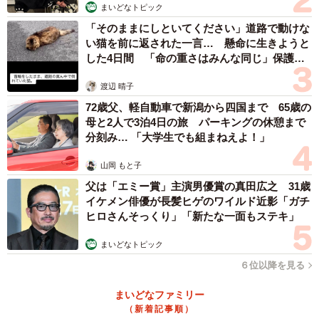
まいどなトピック
「そのままにしといてください」道路で動けな
い猫を前に返された一言… 懸命に生きようと
した4日間 「命の重さはみんな同じ」保護団
体代表の訴え
渡辺 晴子
72歳父、軽自動車で新潟から四国まで 65歳の
母と2人で3泊4日の旅 パーキングの休憩まで
分刻み… 「大学生でも組まねえよ！」
山岡 もと子
父は「エミー賞」主演男優賞の真田広之 31歳
イケメン俳優が長髪ヒゲのワイルド近影「ガチ
ヒロさんそっくり」「新たな一面もステキ」
まいどなトピック
６位以降を見る
まいどなファミリー
（新着記事順）