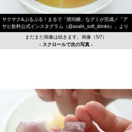
サクサク&ぷるぷる！まるで「琥珀糖」なグミが完成／「ア
サヒ飲料公式インスタグラム（@asahi_soft_drinks）」より
まだまだ画像は続きます。画像（5/7）
↓ スクロールで次の写真 ↓