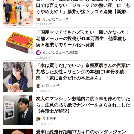
口では言えない「ジョージアの熱い夜」に「も
うやめぇや！」藤井が猛ツッコミ連発【新婚さ
ん】
まいどなニュース
2026.08.07
「国産マッチでもバズりたい」願いかなった！
老舗メーカーの投稿が4100万再生 他業種も
続々相乗りでミーム化へ発展
まいどなニュース調査部
2026.08.07
「本は買うだけでいい」京極夏彦さんの言葉に
共感した女性→リビングの本棚に140冊を積
読 「家に自分だけの本屋さん」
山岡 もと子
2026.08.07
友人のマンション敷地内に度々車を停めていた
ら…注意の貼り紙でナンバーをさらされました
【弁護士が解説】
長澤 芳子
2026.08.07
愛車は総走行距離17万キロのホンダレジェン