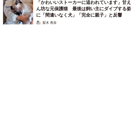
「かわいいストーカーに追われています」甘え
ん坊な元保護猫 最後は飼い主にダイブする姿
に「間違いなく犬」「完全に親子」と反響
梨木 香奈
2026.08.06
がんと片目の失明、3時間おきの壮絶な介護を乗り越えた猫
「叶わないかもしれない」と覚悟した19歳の誕生日を迎えて感
動
古川 諭香
2026.08.06