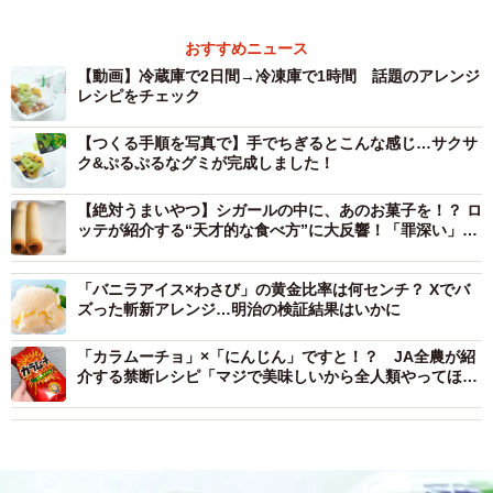
おすすめニュース
【動画】冷蔵庫で2日間→冷凍庫で1時間 話題のアレンジ
レシピをチェック
【つくる手順を写真で】手でちぎるとこんな感じ…サクサ
ク&ぷるぷるなグミが完成しました！
【絶対うまいやつ】シガールの中に、あのお菓子を！？ ロ
ッテが紹介する“天才的な食べ方”に大反響！「罪深い」
「神様でも思いつかないよ…」
「バニラアイス×わさび」の黄金比率は何センチ？ Xでバ
ズった斬新アレンジ…明治の検証結果はいかに
「カラムーチョ」×「にんじん」ですと！？ JA全農が紹
介する禁断レシピ「マジで美味しいから全人類やってほし
い」