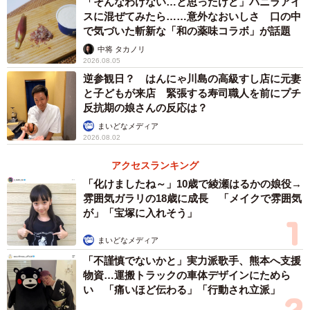
「そんなわけない…と思ったけど」バニラアイ
スに混ぜてみたら……意外なおいしさ 口の中
で気づいた斬新な「和の薬味コラボ」が話題
中将 タカノリ
2026.08.05
逆参観日？ はんにゃ川島の高級すし店に元妻
と子どもが来店 緊張する寿司職人を前にプチ
反抗期の娘さんの反応は？
まいどなメディア
2026.08.02
アクセスランキング
「化けましたね～」10歳で綾瀬はるかの娘役→
雰囲気ガラリの18歳に成長 「メイクで雰囲気
が」「宝塚に入れそう」
まいどなメディア
「不謹慎でないかと」実力派歌手、熊本へ支援
物資…運搬トラックの車体デザインにためら
い 「痛いほど伝わる」「行動され立派」