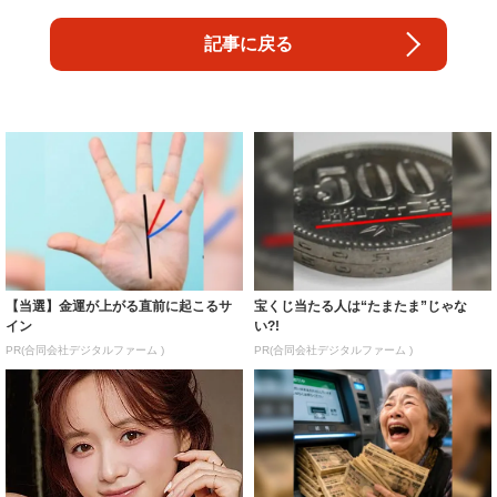
記事に戻る
【当選】金運が上がる直前に起こるサ
宝くじ当たる人は“たまたま”じゃな
イン
い?!
PR(合同会社デジタルファーム )
PR(合同会社デジタルファーム )