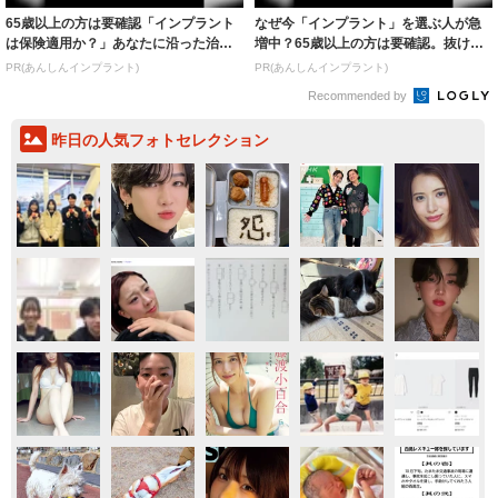
65歳以上の方は要確認「インプラント
なぜ今「インプラント」を選ぶ人が急
は保険適用か？」あなたに沿った治療
増中？65歳以上の方は要確認。抜けた
法や費用を...
歯の放置は...
PR(あんしんインプラント)
PR(あんしんインプラント)
Recommended by
昨日の人気フォトセレクション