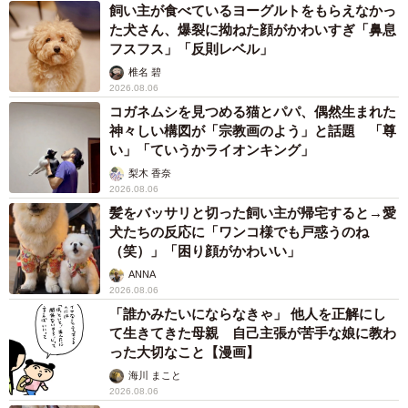
飼い主が食べているヨーグルトをもらえなかっ
た犬さん、爆裂に拗ねた顔がかわいすぎ「鼻息
フスフス」「反則レベル」
椎名 碧
2026.08.06
コガネムシを見つめる猫とパパ、偶然生まれた
神々しい構図が「宗教画のよう」と話題 「尊
い」「ていうかライオンキング」
梨木 香奈
2026.08.06
髪をバッサリと切った飼い主が帰宅すると→愛
犬たちの反応に「ワンコ様でも戸惑うのね
（笑）」「困り顔がかわいい」
ANNA
2026.08.06
「誰かみたいにならなきゃ」 他人を正解にし
て生きてきた母親 自己主張が苦手な娘に教わ
った大切なこと【漫画】
海川 まこと
2026.08.06