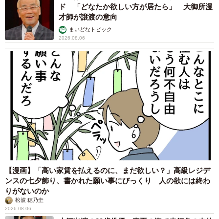
ド 「どなたか欲しい方が居たら」 大御所漫
才師が譲渡の意向
まいどなトピック
2026.08.06
【漫画】「高い家賃を払えるのに、まだ欲しい？」高級レジデ
ンスの七夕飾り、書かれた願い事にびっくり 人の欲には終わ
りがないのか
松波 穂乃圭
2026.08.06