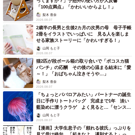
ってますか？」予想外の使い方が大反響
「100点満点」「かわいいからよし！」
梨木 香奈
2026.08.07
2歳半の長男と生後2カ月の次男の母 母子手帳
2冊をイラストでいっぱいに 見る人を楽しま
せる家族ストーリーに「かわいすぎる！」
山岡 もと子
2026.08.07
猫2匹が段ボール箱の取り合いで「ポコスカ猫
パンチ」の応酬 その後の心温まる結末に「愛
～！」「おばちゃん泣きそうや…」
梨木 香奈
2026.08.07
「ちょっとババロアみたい」パートナーの誕生
日に手作りトートバッグ 完成まで1年 淡い
藍染めに漂うクラゲ よく見ると…「センスす
ごい」
山岡 もと子
2026.08.07
【漫画】大学生息子の「頼れる彼氏」っぷりを
見て母は絶句 「起きなよ、遅刻するよ」っ