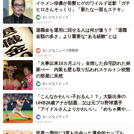
イケメン俳優が長髪ヒゲのワイルド近影「ガチ
ヒロさんそっくり」「新たな一面もステキ」
まいどなトピック
2026.08.07
退職金を運用に回せる人は何が違う？ 「退職
金額の多さ」より重要な“ある経験”とは
まいどなニュース情報部
2026.08.07
「火事以来10カ月ぶり」全焼した自宅訪れた林
家ぺー 内装も壁も取り払われスケルトン状態
の部屋に呆然
まいどなトピック
2026.08.07
「こんなかわいい子おるん！？」大阪出身の
UHB26歳アナが話題…父は元プロ野球選手
「アイドルさんよりかわいい」「めちゃ爽や
か」
まいどなメディア
2026.08.07
世界一周中に3度も出会った運命的カップル