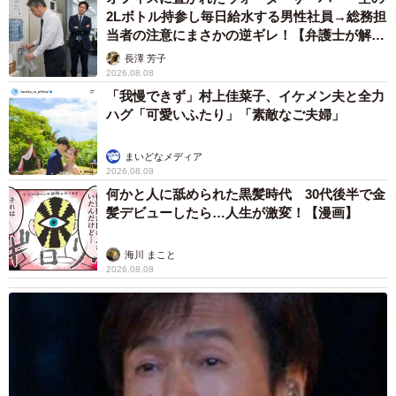
2Lボトル持参し毎日給水する男性社員→総務担
当者の注意にまさかの逆ギレ！【弁護士が解
説】
長澤 芳子
2026.08.08
「我慢できず」村上佳菜子、イケメン夫と全力
ハグ「可愛いふたり」「素敵なご夫婦」
まいどなメディア
2026.08.08
何かと人に舐められた黒髪時代 30代後半で金
髪デビューしたら…人生が激変！【漫画】
海川 まこと
2026.08.08