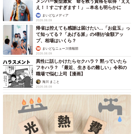
メンバー髪型激変 命を救う資格を取得「ええ
え！！すごすぎます！」→本名も明らかに
まいどなメディア
2026.08.09
帰省は控えても感謝は届けたい…「お盆玉」っ
て知ってる？「あげる派」の4割が金額アッ
プ、相場はいくら？
まいどなニュース情報部
2026.08.09
異性に話しかけたらセクハラ？ 黙っていたら
フキハラ？ 「最近、生きるの難しい」令和の
職場で悩む上司【漫画】
海川 まこと
2026.08.09