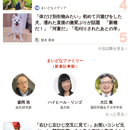
まいどなメディア
「体だけ別生物みたい」初めて川遊びをした
犬、濡れた直後の激変ぶりが話題 「新種
だ！」「河童だ」「毛刈りされたあとの羊」
梨木 香奈
６位以降を見る
まいどなファミリー
（新着記事順）
森岡 浩
ハイヒール・リンゴ
大江 篤
姓氏研究家
漫才師
園田学園女子大学学長
もっと見る
「右ひじ左ひじ交互に見て♪」お笑いコンビ元