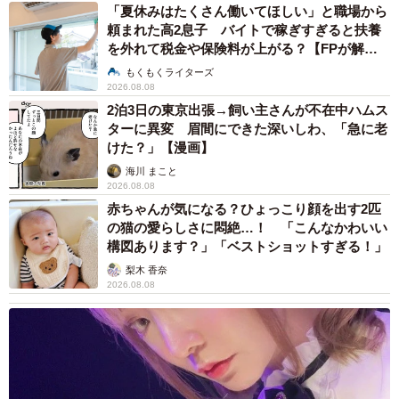
「夏休みはたくさん働いてほしい」と職場から
頼まれた高2息子 バイトで稼ぎすぎると扶養
を外れて税金や保険料が上がる？【FPが解
説】
もくもくライターズ
2026.08.08
2泊3日の東京出張→飼い主さんが不在中ハムス
ターに異変 眉間にできた深いしわ、「急に老
けた？」【漫画】
海川 まこと
2026.08.08
赤ちゃんが気になる？ひょっこり顔を出す2匹
の猫の愛らしさに悶絶…！ 「こんなかわいい
構図あります？」「ベストショットすぎる！」
梨木 香奈
2026.08.08