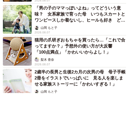
2026.08.07
「男の子のママっぽいよね」ってどういう意
味？ 女系家族で育った母 いつもスカートと
ワンピースしか着ないし、ヒールも好き どの
へんが…
山岡 もと子
2026.08.07
猫用の爪研ぎおもちゃを買ったら…「これで合
ってますか？」予想外の使い方が大反響
「100点満点」「かわいいからよし！」
梨木 香奈
2026.08.07
2歳半の長男と生後2カ月の次男の母 母子手帳
2冊をイラストでいっぱいに 見る人を楽しま
せる家族ストーリーに「かわいすぎる！」
山岡 もと子
2026.08.07