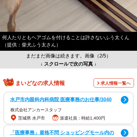
何人たりともヘアゴムを付けることは許さないふう太くん
（提供：柴犬ふう太さん）
まだまだ画像は続きます。画像（2/5）
↓ スクロールで次の写真 ↓
まいどなの求人情報
求人情報一覧へ
水戸市内眼科内科病院 医療事務のお仕事/3040
株式会社アンカースタッフ
茨城県 水戸市
派遣社員：時給1,400円
「医療事務」資格不問 ショッピングモール内の