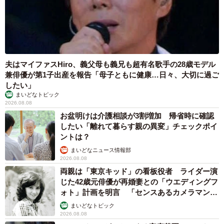
夫はマイファスHiro、義父母も義兄も超有名歌手の28歳モデル
兼俳優が第1子出産を報告「母子ともに健康…日々、大切に過ご
したい」
まいどなトピック
2026.08.08
お盆明けは介護相談が3割増加 帰省時に確認
したい「離れて暮らす親の異変」チェックポイ
ントは？
まいどなニュース情報部
2026.08.08
両親は「東京キッド」の看板役者 ライダー演
じた42歳元俳優が再婚妻との「ウエディングフ
ォト」計画を明言 「センスあるカメラマン求
む」
まいどなトピック
2026.08.08