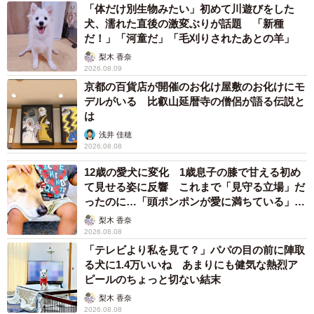
「体だけ別生物みたい」初めて川遊びをした
犬、濡れた直後の激変ぶりが話題 「新種
だ！」「河童だ」「毛刈りされたあとの羊」
梨木 香奈
2026.08.09
京都の百貨店が開催のお化け屋敷のお化けにモ
デルがいる 比叡山延暦寺の僧侶が語る伝説と
は
浅井 佳穂
2026.08.08
12歳の愛犬に変化 1歳息子の膝で甘える初め
て見せる姿に反響 これまで「見守る立場」だ
ったのに…「頭ポンポンが愛に満ちている」
「尊…」
梨木 香奈
2026.08.08
「テレビより私を見て？」パパの目の前に陣取
る犬に1.4万いいね あまりにも健気な熱烈ア
ピールのちょっと切ない結末
梨木 香奈
2026.08.08