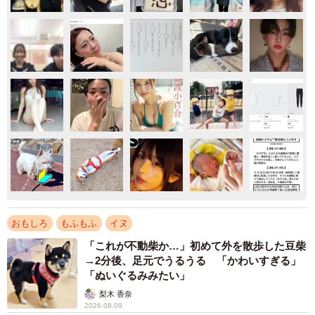
おもしろ
もふもふ
イヌ
「これが不動柴か…」初めて外を散歩した豆柴
→2分後、足元でうるうる 「かわいすぎる」
「ぬいぐるみみたい」
梨木 香奈
2026.08.09