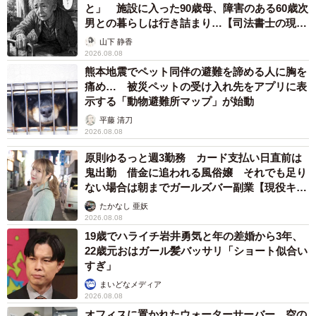
と」 施設に入った90歳母、障害のある60歳次
男との暮らしは行き詰まり…【司法書士の現場
から】
山下 静香
2026.08.08
熊本地震でペット同伴の避難を諦める人に胸を
痛め… 被災ペットの受け入れ先をアプリに表
示する「動物避難所マップ」が始動
平藤 清刀
2026.08.08
原則ゆるっと週3勤務 カード支払い日直前は
鬼出勤 借金に追われる風俗嬢 それでも足り
ない場合は朝までガールズバー副業【現役キャ
ストに取材】
たかなし 亜妖
2026.08.08
19歳でハライチ岩井勇気と年の差婚から3年、
22歳元おはガール髪バッサリ「ショート似合い
すぎ」
まいどなメディア
2026.08.08
オフィスに置かれたウォーターサーバー 空の