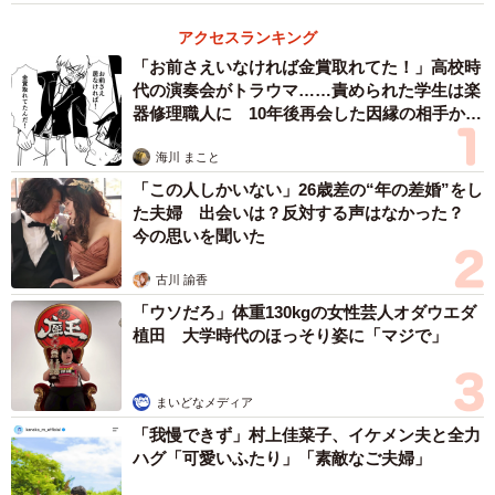
アクセスランキング
「お前さえいなければ金賞取れてた！」高校時
代の演奏会がトラウマ……責められた学生は楽
器修理職人に 10年後再会した因縁の相手から
思わぬ申し出【漫画】
海川 まこと
「この人しかいない」26歳差の“年の差婚”をし
た夫婦 出会いは？反対する声はなかった？
今の思いを聞いた
古川 諭香
「ウソだろ」体重130kgの女性芸人オダウエダ
植田 大学時代のほっそり姿に「マジで」
まいどなメディア
「我慢できず」村上佳菜子、イケメン夫と全力
ハグ「可愛いふたり」「素敵なご夫婦」