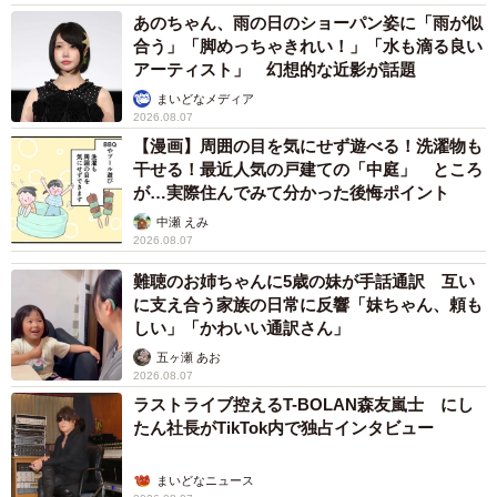
あのちゃん、雨の日のショーパン姿に「雨が似
合う」「脚めっちゃきれい！」「水も滴る良い
アーティスト」 幻想的な近影が話題
まいどなメディア
2026.08.07
【漫画】周囲の目を気にせず遊べる！洗濯物も
干せる！最近人気の戸建ての「中庭」 ところ
が…実際住んでみて分かった後悔ポイント
中瀬 えみ
2026.08.07
難聴のお姉ちゃんに5歳の妹が手話通訳 互い
に支え合う家族の日常に反響「妹ちゃん、頼も
しい」「かわいい通訳さん」
五ヶ瀬 あお
2026.08.07
ラストライブ控えるT-BOLAN森友嵐士 にし
たん社長がTikTok内で独占インタビュー
まいどなニュース