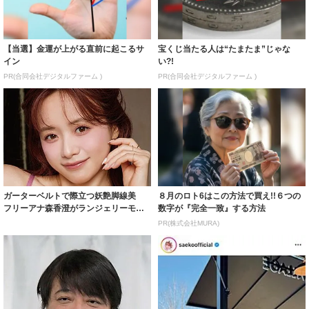
【当選】金運が上がる直前に起こるサ
宝くじ当たる人は“たまたま”じゃな
イン
い?!
PR(合同会社デジタルファーム )
PR(合同会社デジタルファーム )
ガーターベルトで際立つ妖艶脚線美
８月のロト6はこの方法で買え!!６つの
フリーアナ森香澄がランジェリーモデ
数字が『完全一致』する方法
ルに ｢PE...
PR(株式会社MURA)