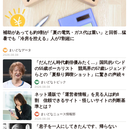
補助があっても約9割が「夏の電気・ガス代は重い」と回答…猛
暑でも「冷房を控える」人が7割超に
まいどなデータ
2026.08.08
「だんだん時代劇俳優みたく…」国民的バンド
の55歳ボーカリスト 競馬界の57歳レジェンド
らとの「夏祭り満喫ショット」に驚きの声続々
まいどなトピック
2026.08.08
ネット通販で「運営者情報」を見る人は約8
割 信頼できるサイト・怪しいサイトの判断基
準とは？
まいどなニュース情報部
2026.08.08
「息子を一人にしてきたんです、帰らない