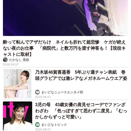
酔って転んでアザだらけ ネイルも折れて超悲惨 ケガが絶え
ない夜のお仕事 「病院代」と数万円を渡す神客も！【現役キ
ャストに取材】
たかなし 亜妖
2026.08.07
乃木坂46賀喜遥香 5年ぶり週チャン表紙 巻
頭グラビアでは激レアなメガネルームウエア姿
まいどなニュースエンタメ部
2026.08.07
3児の母 43歳女優の肩見せコーデでファンざ
わざわ 「色っぽすぎて思わず二度見」「むっ
かしからずっと可愛い」
まいどなトピック
2026.08.07