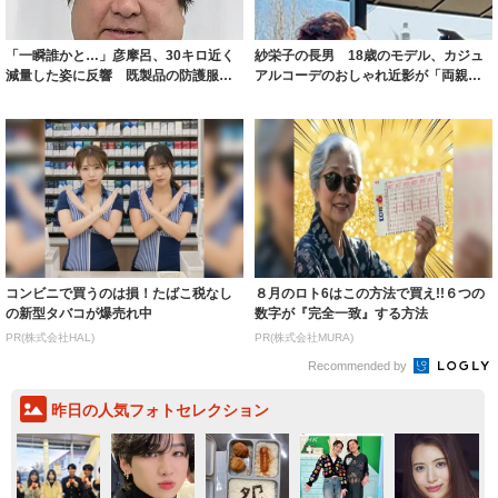
「一瞬誰かと…」彦摩呂、30キロ近く
紗栄子の長男 18歳のモデル、カジュ
減量した姿に反響 既製品の防護服が
アルコーデのおしゃれ近影が「両親の
着られると...
いいとこ取...
コンビニで買うのは損！たばこ税なし
８月のロト6はこの方法で買え!!６つの
の新型タバコが爆売れ中
数字が『完全一致』する方法
PR(株式会社HAL)
PR(株式会社MURA)
Recommended by
昨日の人気フォトセレクション