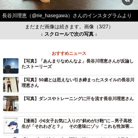
長谷川理恵（@rie_hasegawa）さんのインスタグラムより
まだまだ画像は続きます。画像（3/27）
↓ スクロールで次の写真 ↓
おすすめニュース
【写真】「あんまりなめんなよ」長谷川理恵さんが反論し
たストーリーズ
【写真】50歳とは思えない引き締まったスタイルの長谷川
理恵さん
【写真】ダンスやトレーニングに汗を流す長谷川理恵さん
【漫画】小6女子お気に入りの”斜めがけ鞄”に→男子高校
生が「それわざと？」 その意味にゾッ「これも性加害」
「パイスラは気持ち悪い名称」経験談も殺到