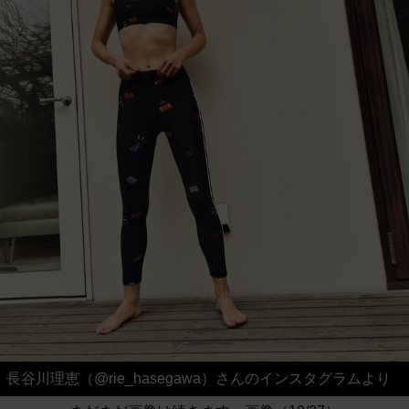
長谷川理恵（@rie_hasegawa）さんのインスタグラムより