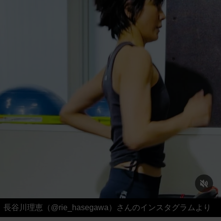
長谷川理恵（@rie_hasegawa）さんのインスタグラムより