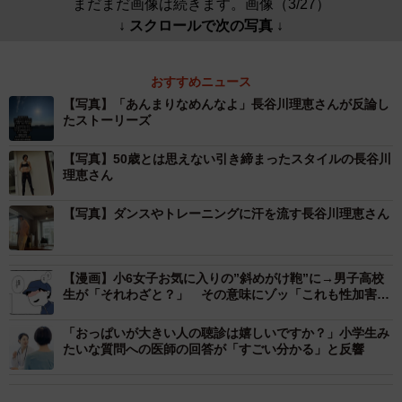
まだまだ画像は続きます。画像（3/27）
↓ スクロールで次の写真 ↓
おすすめニュース
【写真】「あんまりなめんなよ」長谷川理恵さんが反論し
たストーリーズ
【写真】50歳とは思えない引き締まったスタイルの長谷川
理恵さん
【写真】ダンスやトレーニングに汗を流す長谷川理恵さん
【漫画】小6女子お気に入りの”斜めがけ鞄”に→男子高校
生が「それわざと？」 その意味にゾッ「これも性加害」
「パイスラは気持ち悪い名称」経験談も殺到
「おっぱいが大きい人の聴診は嬉しいですか？」小学生み
たいな質問への医師の回答が「すごい分かる」と反響