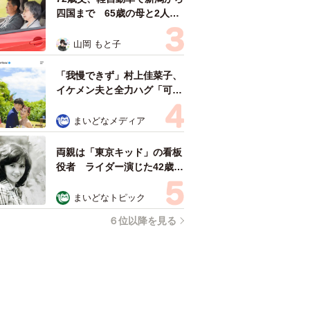
四国まで 65歳の母と2人で
3泊4日の旅 パーキングの休
憩まで分刻み… 「大学生で
山岡 もと子
も組まねえよ！」
「我慢できず」村上佳菜子、
イケメン夫と全力ハグ「可愛
いふたり」「素敵なご夫婦」
まいどなメディア
両親は「東京キッド」の看板
役者 ライダー演じた42歳元
俳優が再婚妻との「ウエディ
ングフォト」計画を明言
まいどなトピック
「センスあるカメラマン求
６位以降を見る
む」