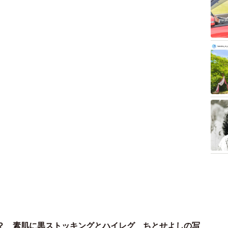
？ 素肌に黒ストッキングとハイレグ ちとせよしの写