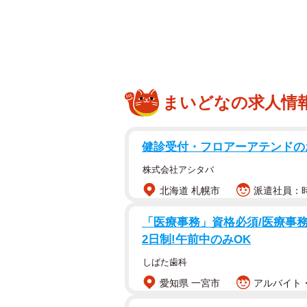
まいどなの求人情
健診受付・フロアーアテンドの
株式会社アシタバ
北海道 札幌市
派遣社員：時給
「医療事務」資格必須/医療事務/
2日制!午前中のみOK
しばた歯科
愛知県 一宮市
アルバイト・