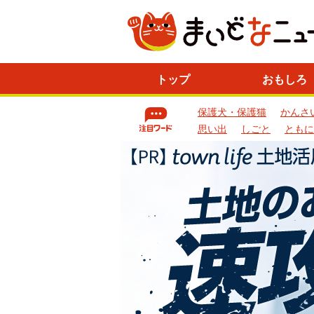
ニ
トップ
おもしろ
ュ
ー
保護犬・保護猫
かんさ
ス
一
思い出
しごと
ともに
覧