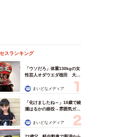
セスランキング
「ウソだろ」体重130kgの女
性芸人オダウエダ植田 大学
時代のほっそり姿に「マジ
で」
まいどなメディア
「化けましたね～」10歳で綾
瀬はるかの娘役→雰囲気ガラ
リの18歳に成長 「メイクで
雰囲気が」「宝塚に入れそ
まいどなメディア
う」
72歳父、軽自動車で新潟から