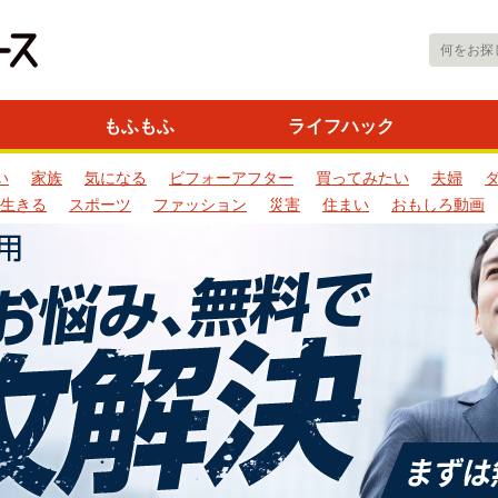
もふもふ
ライフハック
い
家族
気になる
ビフォーアフター
買ってみたい
夫婦
生きる
スポーツ
ファッション
災害
住まい
おもしろ動画