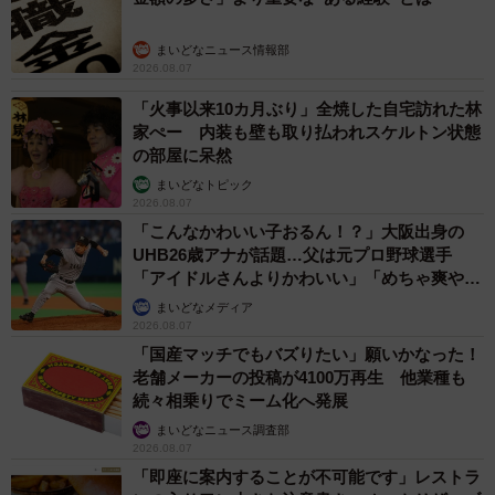
まいどなニュース情報部
2026.08.07
「火事以来10カ月ぶり」全焼した自宅訪れた林
家ぺー 内装も壁も取り払われスケルトン状態
の部屋に呆然
まいどなトピック
2026.08.07
「こんなかわいい子おるん！？」大阪出身の
UHB26歳アナが話題…父は元プロ野球選手
「アイドルさんよりかわいい」「めちゃ爽や
か」
まいどなメディア
2026.08.07
「国産マッチでもバズりたい」願いかなった！
老舗メーカーの投稿が4100万再生 他業種も
続々相乗りでミーム化へ発展
まいどなニュース調査部
2026.08.07
「即座に案内することが不可能です」レストラ