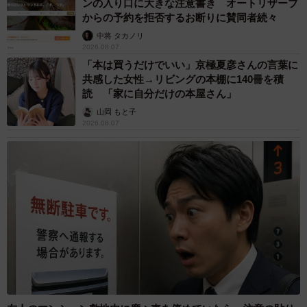
ンの入り口に大きな注意書き オートリザーブ
からの予約を拒否するお断りに賛同者続々
中将 タカノリ
2026.08.07
「本は買うだけでいい」京極夏彦さんの言葉に
共感した女性→リビングの本棚に140冊を積
読 「家に自分だけの本屋さん」
山岡 もと子
2026.08.07