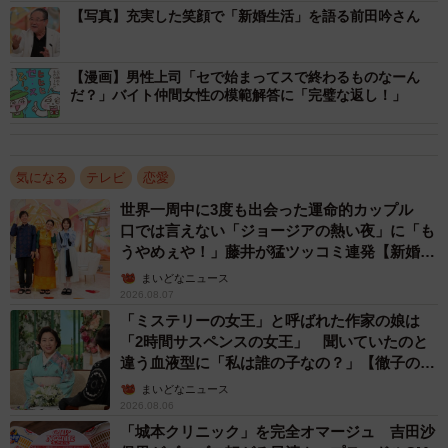
【写真】充実した笑顔で「新婚生活」を語る前田吟さん
【漫画】男性上司「セで始まってスで終わるものなーん
だ？」バイト仲間女性の模範解答に「完璧な返し！」
気になる
テレビ
恋愛
世界一周中に3度も出会った運命的カップル
口では言えない「ジョージアの熱い夜」に「も
うやめぇや！」藤井が猛ツッコミ連発【新婚さ
ん】
まいどなニュース
2026.08.07
「ミステリーの女王」と呼ばれた作家の娘は
「2時間サスペンスの女王」 聞いていたのと
違う血液型に「私は誰の子なの？」【徹子の部
屋】
まいどなニュース
2026.08.06
「城本クリニック」を完全オマージュ 吉田沙