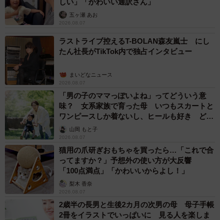
しい」「かわいい通訳さん」
五ヶ瀬 あお
2026.08.07
ラストライブ控えるT-BOLAN森友嵐士 にし
たん社長がTikTok内で独占インタビュー
まいどなニュース
2026.08.07
「男の子のママっぽいよね」ってどういう意
味？ 女系家族で育った母 いつもスカートと
ワンピースしか着ないし、ヒールも好き どの
へんが…
山岡 もと子
2026.08.07
猫用の爪研ぎおもちゃを買ったら…「これで合
ってますか？」予想外の使い方が大反響
「100点満点」「かわいいからよし！」
梨木 香奈
2026.08.07
2歳半の長男と生後2カ月の次男の母 母子手帳
2冊をイラストでいっぱいに 見る人を楽しま