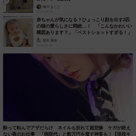
海川 まこと
2026.08.08
赤ちゃんが気になる？ひょっこり顔を出す2匹
の猫の愛らしさに悶絶…！ 「こんなかわいい
構図あります？」「ベストショットすぎる！」
梨木 香奈
2026.08.08
酔って転んでアザだらけ ネイルも折れて超悲惨 ケガが絶え
ない夜のお仕事 「病院代」と数万円を渡す神客も！【現役キ