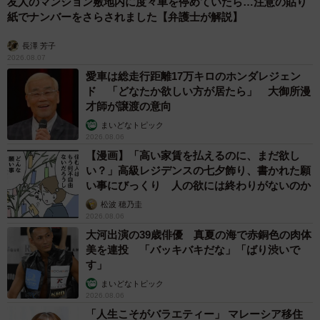
友人のマンション敷地内に度々車を停めていたら…注意の貼り
紙でナンバーをさらされました【弁護士が解説】
長澤 芳子
2026.08.07
愛車は総走行距離17万キロのホンダレジェン
ド 「どなたか欲しい方が居たら」 大御所漫
才師が譲渡の意向
まいどなトピック
2026.08.06
【漫画】「高い家賃を払えるのに、まだ欲し
い？」高級レジデンスの七夕飾り、書かれた願
い事にびっくり 人の欲には終わりがないのか
松波 穂乃圭
2026.08.06
大河出演の39歳俳優 真夏の海で赤銅色の肉体
美を連投 「バッキバキだな」「ばり渋いで
す」
まいどなトピック
2026.08.06
「人生こそがバラエティー」 マレーシア移住