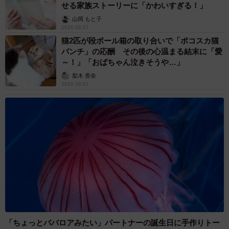
せる家族ストーリーに「かわいすぎる！」
山岡 もと子
2026.08.07
猫2匹が段ボール箱の取り合いで「ポコスカ猫
パンチ」の応酬 その後の心温まる結末に「愛
～！」「おばちゃん泣きそうや…」
梨木 香奈
2026.08.07
「ちょっとババロアみたい」パートナーの誕生日に手作りトー