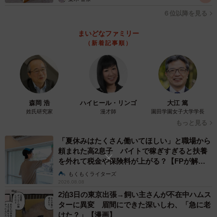
６位以降を見る
まいどなファミリー
（新着記事順）
森岡 浩
ハイヒール・リンゴ
大江 篤
姓氏研究家
漫才師
園田学園女子大学学長
もっと見る
「夏休みはたくさん働いてほしい」と職場から
頼まれた高2息子 バイトで稼ぎすぎると扶養
を外れて税金や保険料が上がる？【FPが解
説】
もくもくライターズ
2026.08.08
2泊3日の東京出張→飼い主さんが不在中ハムス
ターに異変 眉間にできた深いしわ、「急に老
けた？」【漫画】