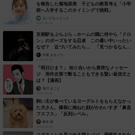
を報告した菊地亜美 子どもの教育考え「小学
校へ入学するこのタイミングで挑戦」
まいどなトピック
2026.08.06
京都駅をぶらぶら→ホームの隅に何やら「ドロ
ン」のポーズをする忍者 この暑い中いったい
なぜ？ 近づいてみたら… 「見つかるなんて
未熟」
中将 タカノリ
2026.08.06
「明日ひま？」 知り合いから唐突なメッセー
ジ 用件次第で断ることもできる賢い返信文と
は？【漫画】
海川 まこと
2026.08.06
飼い主が食べているヨーグルトをもらえなかっ
た犬さん、爆裂に拗ねた顔がかわいすぎ「鼻息
フスフス」「反則レベル」
椎名 碧
2026.08.06
コガネムシを見つめる猫とパパ、偶然生まれた