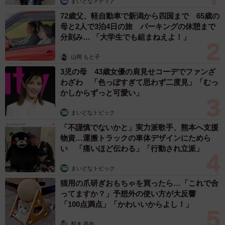
まいどなメディア
72歳父、軽自動車で新潟から四国まで 65歳の
母と2人で3泊4日の旅 パーキングの休憩まで
分刻み… 「大学生でも組まねえよ！」
山岡 もと子
3児の母 43歳女優の肩見せコーデでファンざ
わざわ 「色っぽすぎて思わず二度見」「むっ
かしからずっと可愛い」
まいどなトピック
「不謹慎でないかと」実力派歌手、熊本へ支援
物資…運搬トラックの車体デザインにためら
い 「痛いほど伝わる」「行動され立派」
まいどなトピック
猫用の爪研ぎおもちゃを買ったら…「これで合
ってますか？」予想外の使い方が大反響
「100点満点」「かわいいからよし！」
梨木 香奈