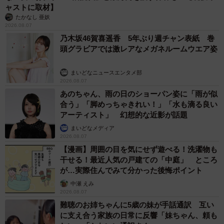
ャストに取材】
たかなし 亜妖
2026.08.07
乃木坂46賀喜遥香 5年ぶり週チャン表紙 巻
頭グラビアでは激レアなメガネルームウエア姿
まいどなニュースエンタメ部
2026.08.07
あのちゃん、雨の日のショーパン姿に「雨が似
合う」「脚めっちゃきれい！」「水も滴る良い
アーティスト」 幻想的な近影が話題
まいどなメディア
2026.08.07
【漫画】周囲の目を気にせず遊べる！洗濯物も
干せる！最近人気の戸建ての「中庭」 ところ
が…実際住んでみて分かった後悔ポイント
中瀬 えみ
2026.08.07
難聴のお姉ちゃんに5歳の妹が手話通訳 互い
に支え合う家族の日常に反響「妹ちゃん、頼も