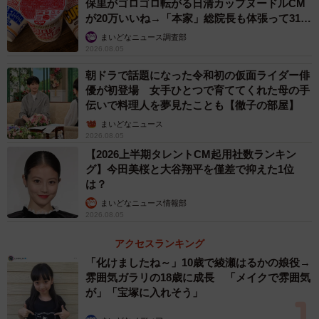
保里がゴロゴロ転がる日清カップヌードルCM
が20万いいね→「本家」総院長も体張って31万
いいね
まいどなニュース調査部
2026.08.05
朝ドラで話題になった令和初の仮面ライダー俳
優が初登場 女手ひとつで育ててくれた母の手
伝いで料理人を夢見たことも【徹子の部屋】
まいどなニュース
2026.08.05
【2026上半期タレントCM起用社数ランキン
グ】今田美桜と大谷翔平を僅差で抑えた1位
は？
まいどなニュース情報部
2026.08.05
アクセスランキング
「化けましたね～」10歳で綾瀬はるかの娘役→
雰囲気ガラリの18歳に成長 「メイクで雰囲気
が」「宝塚に入れそう」