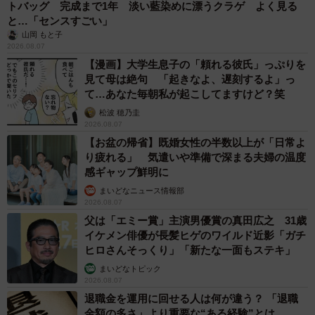
トバッグ 完成まで1年 淡い藍染めに漂うクラゲ よく見る
と…「センスすごい」
山岡 もと子
2026.08.07
【漫画】大学生息子の「頼れる彼氏」っぷりを
見て母は絶句 「起きなよ、遅刻するよ」っ
て…あなた毎朝私が起こしてますけど？笑
松波 穂乃圭
2026.08.07
【お盆の帰省】既婚女性の半数以上が「日常よ
り疲れる」 気遣いや準備で深まる夫婦の温度
感ギャップ鮮明に
まいどなニュース情報部
2026.08.07
父は「エミー賞」主演男優賞の真田広之 31歳
イケメン俳優が長髪ヒゲのワイルド近影「ガチ
ヒロさんそっくり」「新たな一面もステキ」
まいどなトピック
2026.08.07
退職金を運用に回せる人は何が違う？ 「退職
金額の多さ」より重要な“ある経験”とは