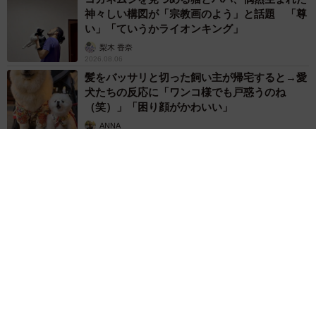
神々しい構図が「宗教画のよう」と話題 「尊
い」「ていうかライオンキング」
梨木 香奈
2026.08.06
髪をバッサリと切った飼い主が帰宅すると→愛
犬たちの反応に「ワンコ様でも戸惑うのね
（笑）」「困り顔がかわいい」
ANNA
2026.08.06