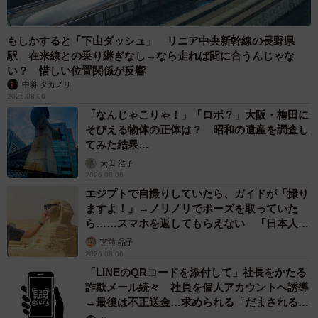
もしかすると「下山ダッシュ」 リニア中央新幹線の長野県
駅 在来線との乗り継ぎなし→なら走れば間に合うんじゃな
い？ 惜しい位置関係が反響
中将 タカノリ
2026.08.06
「なんじゃこりゃ！」「ロボ？」大阪・梅田に
そびえる物体の正体は？ 昭和の遺産を調査し
てみた結果…
太田 浩子
2026.08.06
エジプトで自撮りしていたら、ガイドが「撮り
ますよ！」→ノリノリでポーズを取っていた
ら……スマホを返してもらえない 「日本人は
カモ代表かも」「私は6時間で3万円払った」
宮前 晶子
2026.08.06
「LINEのQRコードを添付して」社長をかたる
詐欺メール続々 社員を個人アカウントへ誘導
→最後は不正送金…求められる「だまされる前
提」の対策