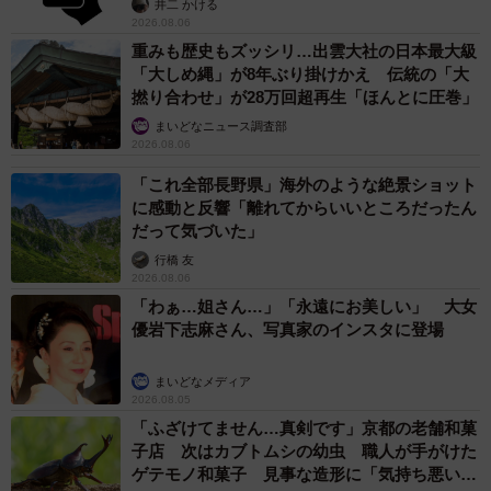
井二 かける
2026.08.06
重みも歴史もズッシリ…出雲大社の日本最大級
「大しめ縄」が8年ぶり掛けかえ 伝統の「大
撚り合わせ」が28万回超再生「ほんとに圧巻」
まいどなニュース調査部
2026.08.06
「これ全部長野県」海外のような絶景ショット
に感動と反響「離れてからいいところだったん
だって気づいた」
行橋 友
2026.08.06
「わぁ…姐さん…」「永遠にお美しい」 大女
優岩下志麻さん、写真家のインスタに登場
まいどなメディア
2026.08.05
「ふざけてません…真剣です」京都の老舗和菓
子店 次はカブトムシの幼虫 職人が手がけた
ゲテモノ和菓子 見事な造形に「気持ち悪いく