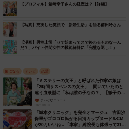
【プロフィル】箱崎幸子さんの経歴は？【詳細】
【写真】充実した笑顔で「新婚生活」を語る前田吟さん
【漫画】男性上司「セで始まってスで終わるものなーん
だ？」バイト仲間女性の模範解答に「完璧な返し！」
気になる
テレビ
恋愛
「ミステリーの女王」と呼ばれた作家の娘は
「2時間サスペンスの女王」 聞いていたのと
違う血液型に「私は誰の子なの？」【徹子の部
屋】
まいどなニュース
2026.08.06
「城本クリニック」を完全オマージュ 吉田沙
保里がゴロゴロ転がる日清カップヌードルCM
が20万いいね→「本家」総院長も体張って31万