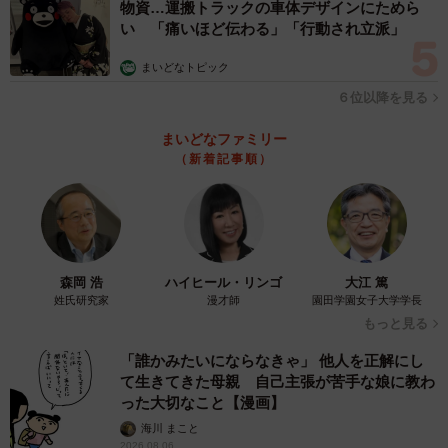
物資…運搬トラックの車体デザインにためら
い 「痛いほど伝わる」「行動され立派」
まいどなトピック
６位以降を見る
まいどなファミリー
（新着記事順）
森岡 浩
ハイヒール・リンゴ
大江 篤
姓氏研究家
漫才師
園田学園女子大学学長
もっと見る
「誰かみたいにならなきゃ」 他人を正解にし
て生きてきた母親 自己主張が苦手な娘に教わ
った大切なこと【漫画】
海川 まこと
2026.08.06