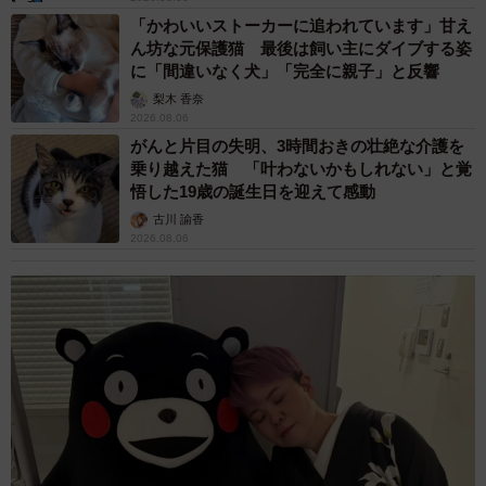
「かわいいストーカーに追われています」甘え
ん坊な元保護猫 最後は飼い主にダイブする姿
に「間違いなく犬」「完全に親子」と反響
梨木 香奈
2026.08.06
がんと片目の失明、3時間おきの壮絶な介護を
乗り越えた猫 「叶わないかもしれない」と覚
悟した19歳の誕生日を迎えて感動
古川 諭香
2026.08.06