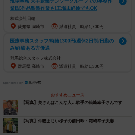
現場事務 大手企業デンソーグループでの事務作
業!試作品製造作業も!工場未経験でもOK
株式会社日輪
愛知県 岡崎市
派遣社員：時給1,700円
医療事務スタッフ/時給1300円/週休2日制/日勤の
み/経験ある方優遇
群馬総合スタッフ株式会社
群馬県 高崎市
派遣社員：時給1,300円
Sponsored by
おすすめニュース
【写真】奥さんはこんな人…歌手の箱崎幸子さんです
【写真】仲睦まじい様子の前田吟・箱崎幸子夫妻