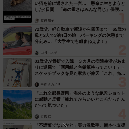
い猫を前に返された一言… 懸命に生きようと
した4日間 「命の重さはみんな同じ」保護団
体代表の訴え
渡辺 晴子
72歳父、軽自動車で新潟から四国まで 65歳の
母と2人で3泊4日の旅 パーキングの休憩まで
分刻み… 「大学生でも組まねえよ！」
山岡 もと子
83歳父が骨折で入院 ３カ月の病院生活があま
りに退屈で「画用紙と色鉛筆持ってこい！」→
スケッチブックを見た家族が仰天「これ、売れ
ますよ…」
中将 タカノリ
「これ全部長野県」海外のような絶景ショット
に感動と反響「離れてからいいところだったん
だって気づいた」
行橋 友
「不謹慎でないかと」実力派歌手、熊本へ支援