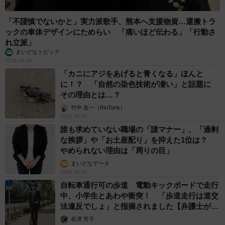
「不謹慎でないかと」実力派歌手、熊本へ支援物資…運搬トラ
ックの車体デザインにためらい 「痛いほど伝わる」「行動さ
れ立派」
まいどなトピック
2026.08.06
「カニにアジをあげると青くなる」ほんと
に！？ 「自然の染色技術が凄い」と話題に
その理由とは…？
竹中 友一（RinToris）
2026.08.06
誰も求めていない職場の「謎マナー」、「過剰
な挨拶」や「お土産配り」を抑えた1位は？
やめられない理由は「周りの目」
まいどなデータ
2026.08.06
自転車通行可の歩道 電動キックボードで走行
中、小学生とあわや衝突！ 「歩道走行は道交
法違反でしょ」と指摘されました【弁護士が解
説】
長澤 芳子