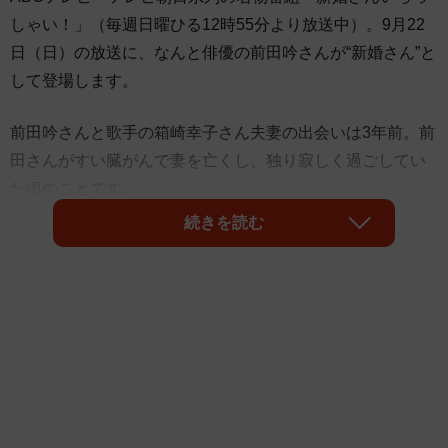
しゃい！」（毎週日曜ひる12時55分より放送中）。9月22
日（日）の放送に、なんと俳優の前田吟さんが“新婚さん”と
して登場します。
前田吟さんと歌手の箱崎幸子さん夫妻の出会いは3年前。前
田さんがすい臓がんで妻を亡くし、独り寂しく過ごしてい
た頃のことです。
続きを読む
「気晴らしにスナックでも行ってみるか！」と荻窪をフラ
フラ歩いていると、箱崎さんが通りかかりました。「どこ
の店のママさんかな？」と思いながら遠くから見ている
と、ビルの3階にあるスナックへ。すぐに入ると怪しまれる
と思い、しばらくしてから入ってみると、そこにはステー
ジで歌う箱崎さんの姿が…。そこから、前田さんの猛アタ
ックが始まります。前田さんが箱崎さんの電話番号をゲッ
トするために考え出した決死の「デュエット作戦」と