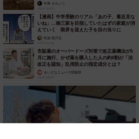
らいリアル」
中将 タカノリ
2026.08.05
【漫画】中学受験のリアル「あの子、最近見な
いね」…御三家を目指していたはずの家庭が消
えていく 限界を迎えた子を目の当りに
松波 穂乃圭
2026.08.05
市販薬のオーバードーズ対策で改正薬機法が5
月に施行、かぜ薬を購入した人の約6割が「法
改正を認知」乱用防止の指定成分とは？
まいどなニュース情報部
2026.08.05