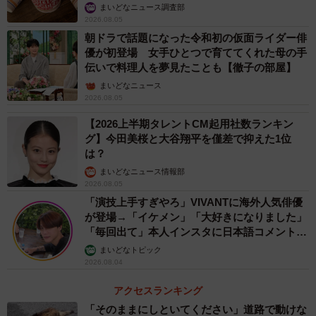
いいね
まいどなニュース調査部
2026.08.05
朝ドラで話題になった令和初の仮面ライダー俳
優が初登場 女手ひとつで育ててくれた母の手
伝いで料理人を夢見たことも【徹子の部屋】
まいどなニュース
2026.08.05
【2026上半期タレントCM起用社数ランキン
グ】今田美桜と大谷翔平を僅差で抑えた1位
は？
まいどなニュース情報部
2026.08.05
「演技上手すぎやろ」VIVANTに海外人気俳優
が登場→「イケメン」「大好きになりました」
「毎回出て」本人インスタに日本語コメント
続々
まいどなトピック
2026.08.04
アクセスランキング
「そのままにしといてください」道路で動けな