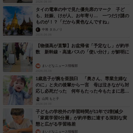
2026.08.06
タイの電車の中で見た優先席のマーク 子ど
も、妊娠、けが人、お年寄り… 一つだけ謎の
ものが！？「だから黄色なんですね」
中将 タカノリ
2026.08.06
【物価高が直撃】お盆帰省「予定なし」が約半
数 新幹線・高速バスの「使い分け」が鮮明に
まいどなニュース情報部
2026.08.06
1歳息子が腕を亜脱臼 「奥さん、専業主婦な
のに」と夫の後輩から一言 母は泣きながら対
応し必死だった 何年もたった今もたまに思い
出し…
山岡 もと子
2026.08.06
子どもの学校外の学習時間が11年で2割減少
「家庭学習0分層」が約半数に達する深刻な実
態と広がる学習格差
まいどなニュース情報部