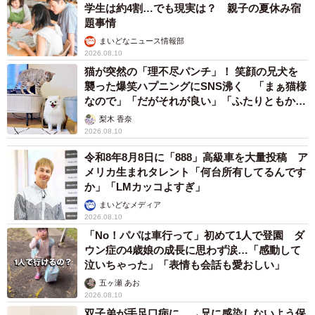
学生は約4割…でも現実は？ 親子の夏休み宿
題事情
まいどなニュース情報部
2026.08.10
猫が突然の「理不尽パンチ」！ 笑顔の兄犬を
襲った爆笑ハプニングにSNS沸く 「まぁ猫様
なので」「だがそれが良い」「ふたりともかわ
いいね」
梨木 香奈
2026.08.10
令和8年8月8日に「888」高級車を大量投稿 ア
メリカ生まれタレント「何台所有してるんです
か」「LMカッコよすぎ」
まいどなメディア
2026.08.10
「No！パパは車行って」初めて1人で登園 ダ
ウン症の4歳娘の成長に思わず涙…「感動して
泣いちゃった」「表情も会話も愛おしい」
五ヶ瀬 あお
2026.08.10
双子弟が手足口病に…→兄に感染しないよう保