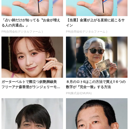
「占い師だけが知ってる〝お金が増え
【当選】金運が上がる直前に起こるサ
る人の共通点〟」
イン
PR(合同会社デジタルファーム )
PR(合同会社デジタルファーム )
ガーターベルトで際立つ妖艶脚線美
８月のロト6はこの方法で買え!!６つの
フリーアナ森香澄がランジェリーモデ
数字が『完全一致』する方法
ルに ｢PE...
PR(株式会社MURA)