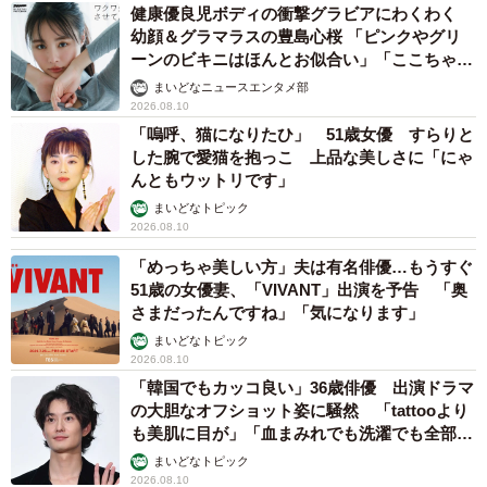
健康優良児ボディの衝撃グラビアにわくわく
幼顔＆グラマラスの豊島心桜 「ピンクやグリ
ーンのビキニはほんとお似合い」「ここちゃん
天使 また可愛くなった」
まいどなニュースエンタメ部
2026.08.10
「嗚呼、猫になりたひ」 51歳女優 すらりと
した腕で愛猫を抱っこ 上品な美しさに「にゃ
んともウットリです」
まいどなトピック
2026.08.10
「めっちゃ美しい方」夫は有名俳優…もうすぐ
51歳の女優妻、「VIVANT」出演を予告 「奥
さまだったんですね」「気になります」
まいどなトピック
2026.08.10
「韓国でもカッコ良い」36歳俳優 出演ドラマ
の大胆なオフショット姿に騒然 「tattooより
も美肌に目が」「血まみれでも洗濯でも全部か
っこいい」
まいどなトピック
2026.08.10