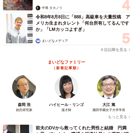
中将 タカノリ
令和8年8月8日に「888」高級車を大量投稿 ア
メリカ生まれタレント「何台所有してるんです
か」「LMカッコよすぎ」
まいどなメディア
６位以降を見る
まいどなファミリー
（新着記事順）
森岡 浩
ハイヒール・リンゴ
大江 篤
姓氏研究家
漫才師
園田学園女子大学学長
もっと見る
前夫のDVから救ってくれた男性と結婚 円満