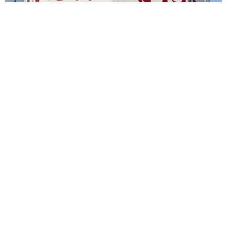
ボロボロな外観のかに太郎 名物メニュ−500円の北海道の料理
店が営業再開 90歳初代店主が接客する日も
中将 タカノリ
2026.08.10
平成ギャル界のカリスマRumi 心ない言葉に
傷ついたコロナ禍 「ホンマでっか!?TV」から
朝ドラへ 「アンチを見返す日がキター！」
石井 隼人
2026.08.10
【漫画】宅配業者の誤配や荷物のいい加減な扱
いに、思わず「本人が謝りに来い！」…これっ
てカスハラになりますか？
沼田 絵美
2026.08.10