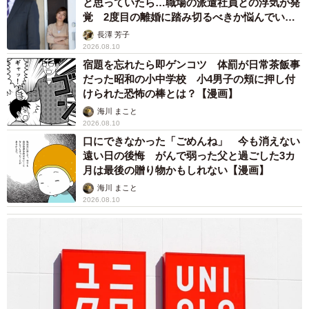
と思っていたら…職場の派遣社員との浮気が発
覚 2度目の離婚に踏み切るべきか悩んでいま
す【夫婦関係修復カウンセラーが解説】
長澤 芳子
2026.08.10
宿題を忘れたら即ゲンコツ 体罰が日常茶飯事
だった昭和の小中学校 小4男子の頬に押し付
けられた恐怖の棒とは？【漫画】
海川 まこと
2026.08.10
口にできなかった「ごめんね」 今も消えない
遠い日の後悔 がんで弱った父と過ごした3カ
月は最後の贈り物かもしれない【漫画】
海川 まこと
2026.08.10