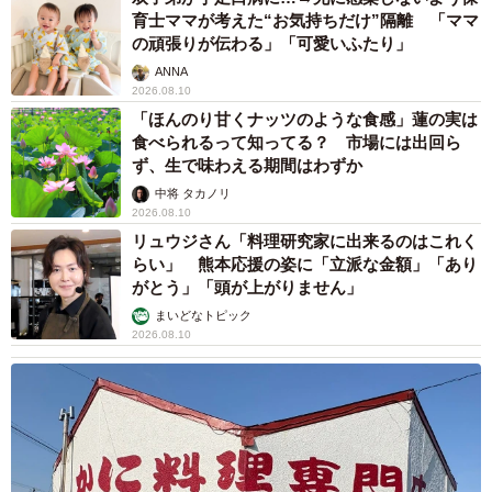
育士ママが考えた“お気持ちだけ”隔離 「ママ
の頑張りが伝わる」「可愛いふたり」
ANNA
2026.08.10
「ほんのり甘くナッツのような食感」蓮の実は
食べられるって知ってる？ 市場には出回ら
ず、生で味わえる期間はわずか
中将 タカノリ
2026.08.10
リュウジさん「料理研究家に出来るのはこれく
らい」 熊本応援の姿に「立派な金額」「あり
がとう」「頭が上がりません」
まいどなトピック
2026.08.10