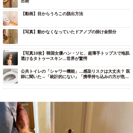
出術
【動画】目からうろこの脱出方法
【写真】動かなくなっていたドアノブの掛け金部分
【写真10枚】韓国女優ハン・ソヒ、超薄手トップスで地肌
透けるタトゥースキン…世界が驚愕
公共トイレの「シャワー機能」…感染リスクは大丈夫？ 医
師に聞いた→「統計的にない」「携帯持ち込みの方が危な
い」