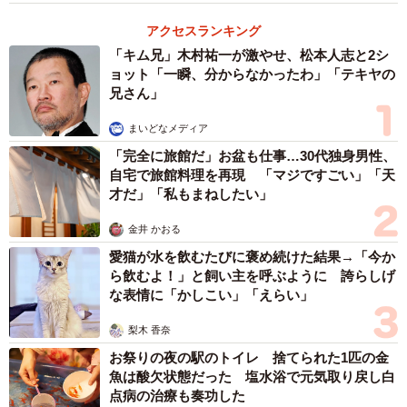
アクセスランキング
「キム兄」木村祐一が激やせ、松本人志と2シ
ョット「一瞬、分からなかったわ」「テキヤの
兄さん」
まいどなメディア
「完全に旅館だ」お盆も仕事…30代独身男性、
自宅で旅館料理を再現 「マジですごい」「天
才だ」「私もまねしたい」
金井 かおる
愛猫が水を飲むたびに褒め続けた結果→「今か
ら飲むよ！」と飼い主を呼ぶように 誇らしげ
な表情に「かしこい」「えらい」
梨木 香奈
お祭りの夜の駅のトイレ 捨てられた1匹の金
魚は酸欠状態だった 塩水浴で元気取り戻し白
点病の治療も奏功した