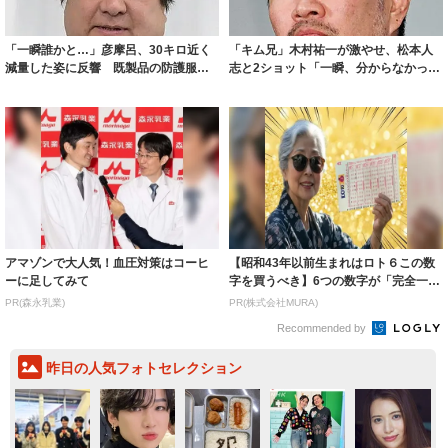
「一瞬誰かと…」彦摩呂、30キロ近く
「キム兄」木村祐一が激やせ、松本人
減量した姿に反響 既製品の防護服が
志と2ショット「一瞬、分からなかった
着られると...
わ」「テキ...
アマゾンで大人気！血圧対策はコーヒ
【昭和43年以前生まれはロト６この数
ーに足してみて
字を買うべき】6つの数字が「完全一
致」する方...
PR(森永乳業)
PR(株式会社MURA)
Recommended by
昨日の人気フォトセレクション