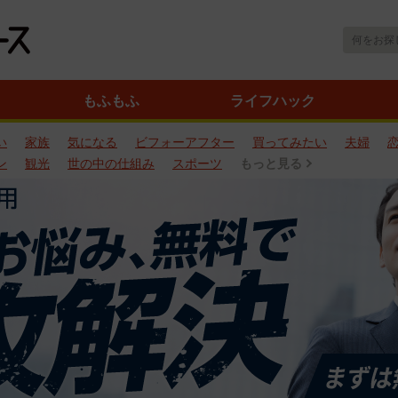
もふもふ
ライフハック
い
家族
気になる
ビフォーアフター
買ってみたい
夫婦
ン
観光
世の中の仕組み
スポーツ
もっと見る