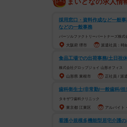
まいどなの求人情
採用窓口・資料作成など一般事務
などの一般事務
パーソルファクトリーパートナーズ株式
大阪府 堺市
派遣社員：時給
食品工場での出荷事務/土日祝休
株式会社グロップジョイ 山形オフィス
山形県 東根市
正社員 / 派
歯科衛生士/非常勤/一般歯科/担
タキザワ歯科クリニック
東京都 江東区
アルバイト・
看護小規模多機能型居宅介護の看