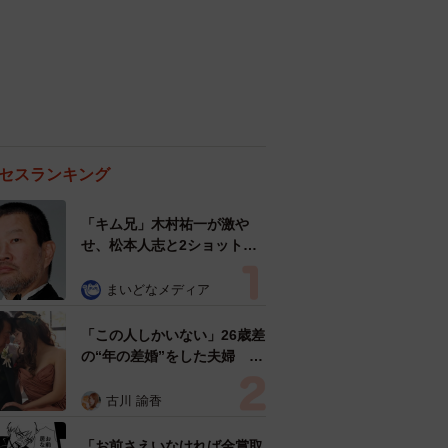
セスランキング
「キム兄」木村祐一が激や
せ、松本人志と2ショット
「一瞬、分からなかったわ」
「テキヤの兄さん」
まいどなメディア
「この人しかいない」26歳差
の“年の差婚”をした夫婦 出
会いは？反対する声はなかっ
た？ 今の思いを聞いた
古川 諭香
「お前さえいなければ金賞取