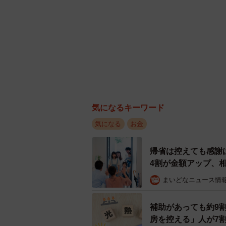
気になるキーワード
気になる
お金
帰省は控えても感謝
4割が金額アップ、
まいどなニュース情
補助があっても約9
房を控える」人が7