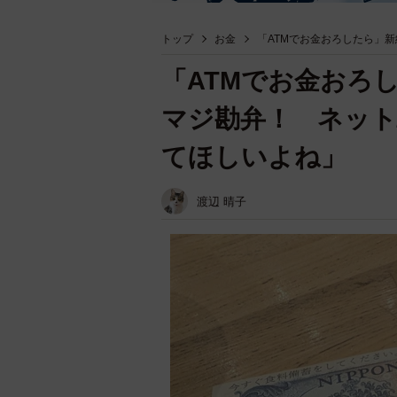
トップ
お金
「ATMでお金おろしたら」
「ATMでお金おろ
マジ勘弁！ ネッ
てほしいよね」
渡辺 晴子