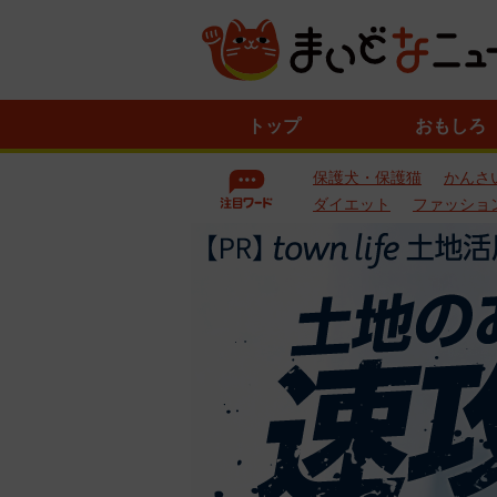
ニ
トップ
おもしろ
ュ
ー
保護犬・保護猫
かんさ
ス
一
ダイエット
ファッショ
覧