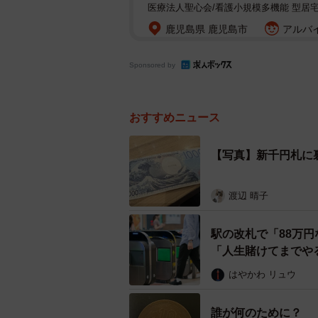
医療法人聖心会/看護小規模多機能 型居
鹿児島県 鹿児島市
アルバイ
Sponsored by
おすすめニュース
【写真】新千円札に
渡辺 晴子
駅の改札で「88万
「人生賭けてまでや
はやかわ リュウ
誰が何のために？ 「