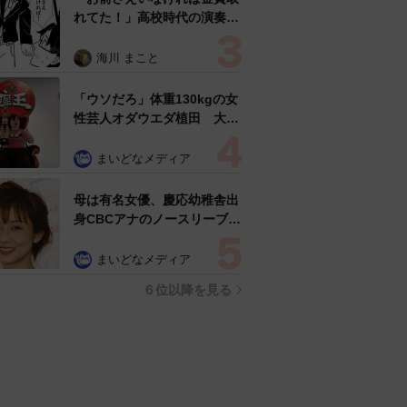
れてた！」高校時代の演奏会
がトラウマ……責められた学
生は楽器修理職人に 10年後
海川 まこと
再会した因縁の相手から思わ
ぬ申し出【漫画】
「ウソだろ」体重130kgの女
性芸人オダウエダ植田 大学
時代のほっそり姿に「マジ
で」
まいどなメディア
母は有名女優、慶応幼稚舎出
身CBCアナのノースリーブ姿
「育ちの良さが表情に表れて
る」「天使の笑顔」
まいどなメディア
６位以降を見る