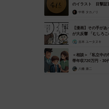
のイラスト 目撃証
中将 タカノリ
【漫画】その手があ
が大反響 「むしろ
吉本 ユータヌキ
＜相談＞「私立中の
帯年収720万円・3
八幡 康二