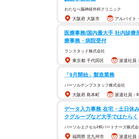
わたなべ脳神経外科クリニック
大阪府 大阪市
アルバイト・
医療事務/国内最大手 社内診療
療事務・病院受付
ランスタッド株式会社
東京都 千代田区
派遣社員：
「9月開始」製造業務
パーソルテンプスタッフ株式会社
大阪府 島本町
派遣社員：時
データ入力事務 在宅・土日休み
クグループなど大手ではたらく
パーソルエクセルHRパートナーズ株式会
福岡県 北九州市
派遣社員：時