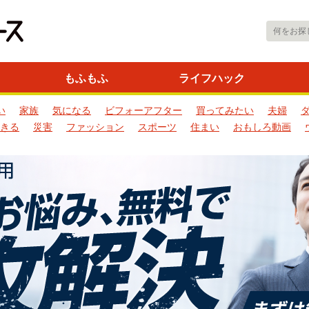
もふもふ
ライフハック
い
家族
気になる
ビフォーアフター
買ってみたい
夫婦
きる
災害
ファッション
スポーツ
住まい
おもしろ動画