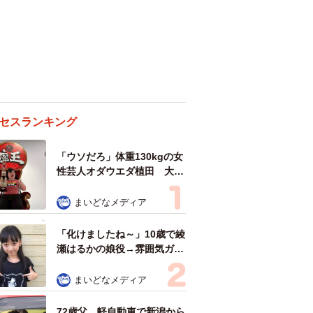
セスランキング
「ウソだろ」体重130kgの女
性芸人オダウエダ植田 大学
時代のほっそり姿に「マジ
で」
まいどなメディア
「化けましたね～」10歳で綾
瀬はるかの娘役→雰囲気ガラ
リの18歳に成長 「メイクで
雰囲気が」「宝塚に入れそ
まいどなメディア
う」
72歳父、軽自動車で新潟から