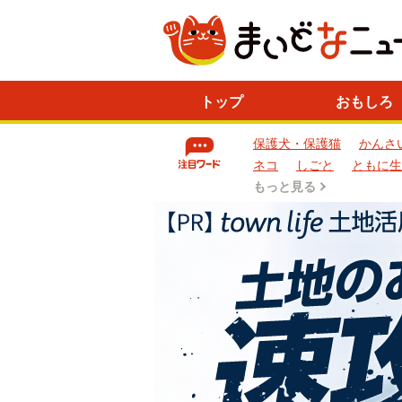
ニ
トップ
おもしろ
ュ
ー
保護犬・保護猫
かんさ
ス
一
ネコ
しごと
ともに生
覧
もっと見る