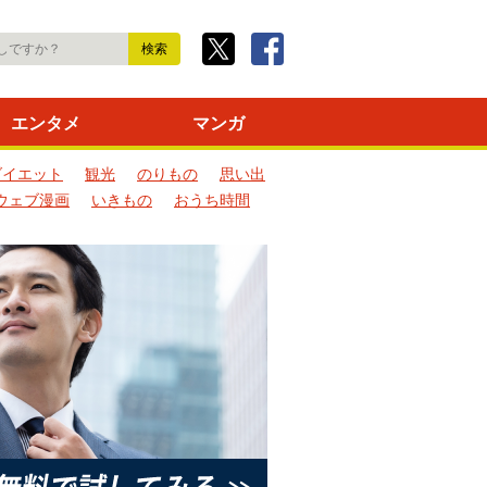
エンタメ
マンガ
ダイエット
観光
のりもの
思い出
ウェブ漫画
いきもの
おうち時間