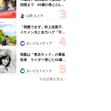
四国まで 65歳の母と2人で
3泊4日の旅 パーキングの休
憩まで分刻み… 「大学生で
山岡 もと子
も組まねえよ！」
「我慢できず」村上佳菜子、
イケメン夫と全力ハグ「可愛
いふたり」「素敵なご夫婦」
まいどなメディア
両親は「東京キッド」の看板
役者 ライダー演じた42歳元
俳優が再婚妻との「ウエディ
ングフォト」計画を明言
まいどなトピック
「センスあるカメラマン求
６位以降を見る
む」