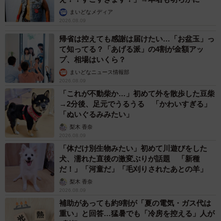
▽ベター・プレイス調べ
まいどなメディア
2026.08.09
帰省は控えても感謝は届けたい…「お盆玉」っ
て知ってる？「あげる派」の4割が金額アッ
プ、相場はいくら？
まいどなニュース情報部
2026.08.09
「これが不動柴か…」初めて外を散歩した豆柴
→2分後、足元でうるうる 「かわいすぎる」
「ぬいぐるみみたい」
梨木 香奈
2026.08.09
「体だけ別生物みたい」初めて川遊びをした
犬、濡れた直後の激変ぶりが話題 「新種
だ！」「河童だ」「毛刈りされたあとの羊」
梨木 香奈
2026.08.09
補助があっても約9割が「夏の電気・ガス代は
重い」と回答…猛暑でも「冷房を控える」人が