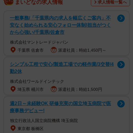
まいどなの求人情報
求人情報一覧へ
調査は、全国の20～59才の会社員および公務員男女368人
を対象として、2024年7月にインターネットで実施されま
一般事務/「千葉県内の求人を幅広くご案内」不
した。
安なく始められる安心フォロー体制!担当がつく
から心強い/千葉県/佐倉市
株式会社マントレードジャパン
千葉県 佐倉市
派遣社員：時給1,450円～
シンプル工程で安心/製造工場での軽作業/3交替/4
勤2休
株式会社ワールドインテック
埼玉県 桶川市
派遣社員：時給1,500円
2/9
自分の給与明細を毎月確認していますか？（出典：ベター・プレイス調
週2日～未経験OK 研修充実の国立埼玉病院で医
べ）
療事務デビュー!
独立行政法人国立病院機構 埼玉病院
調査の結果、自身の給与明細について、「毎月必ず確認し
東京都 板橋区
ている」と答えた人は全体の63.3%。一方、「全く確認し