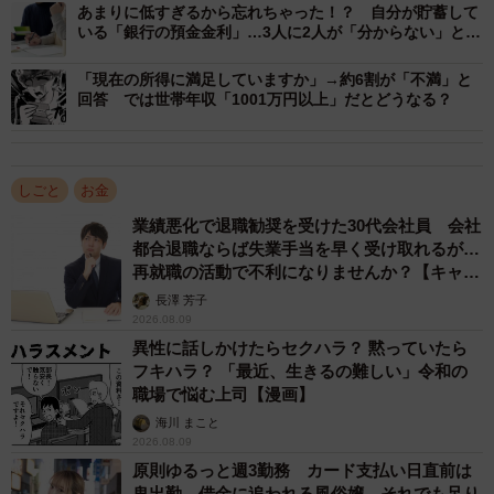
る」と答えた人が69.3%と約7割を占めました。
あまりに低すぎるから忘れちゃった！？ 自分が貯蓄して
いる「銀行の預金金利」…3人に2人が「分からない」と回
答
「現在の所得に満足していますか」→約6割が「不満」と
回答 では世帯年収「1001万円以上」だとどうなる？
しごと
お金
業績悪化で退職勧奨を受けた30代会社員 会社
都合退職ならば失業手当を早く受け取れるが…
4/9
再就職の活動で不利になりませんか？【キャリ
アカウンセラーが解説】
給与明細のどの項目を確認していますか？（出典：ベター・プレイス調
長澤 芳子
べ）
2026.08.09
異性に話しかけたらセクハラ？ 黙っていたら
また、給与明細の項目を「一部確認している」と答えた93
フキハラ？ 「最近、生きるの難しい」令和の
職場で悩む上司【漫画】
人に「確認している給与明細の項目」を複数回答で答えて
海川 まこと
もらったところ、「支給総額」（89.2%）、「手取り額」
2026.08.09
（58.1%）、「残業手当」（48.4%）などが上位に挙げられ
原則ゆるっと週3勤務 カード支払い日直前は
鬼出勤 借金に追われる風俗嬢 それでも足り
ました。