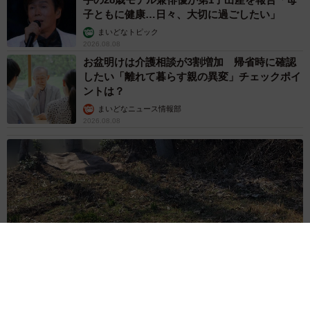
子ともに健康…日々、大切に過ごしたい」
まいどなトピック
2026.08.08
お盆明けは介護相談が3割増加 帰省時に確認
したい「離れて暮らす親の異変」チェックポイ
ントは？
まいどなニュース情報部
2026.08.08
ITエンジニアがAIとつくる家庭菜園 ローカルLLMのゆるふわ