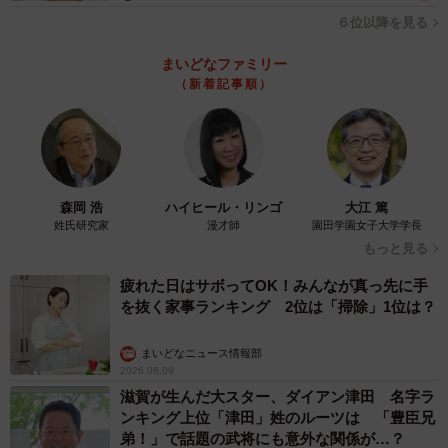
６位以降を見る
まいどなファミリー
（新着記事順）
7/9
森岡 浩
ハイヒール・リンゴ
大江 篤
姓氏研究家
漫才師
園田学園女子大学学長
社会保険料（健康保険・厚生年金保険・雇用保険・介護保険）の支払い
もっと見る
金額を毎月確認していますか？（出典：ベター・プレイス調べ）
疲れた日はサボってOK！みんなが真っ先に手
また、「社会保険料（健康保険・厚生年金保険・雇用保
を抜く家事ランキング 2位は「掃除」1位は？
険・介護保険）の支払い金額を毎月必ず確認している」と
まいどなニュース情報部
答えた人は39.7%。一方、「全く確認していない」と答え
2026.08.09
た人が13.3%と1割以上いることがわかりました。
滋賀が生んだ大スター、ダイアン津田 名字ラ
ンキング上位「津田」姓のルーツは 「豊臣兄
弟！」で話題の武将にも意外な関係が…？