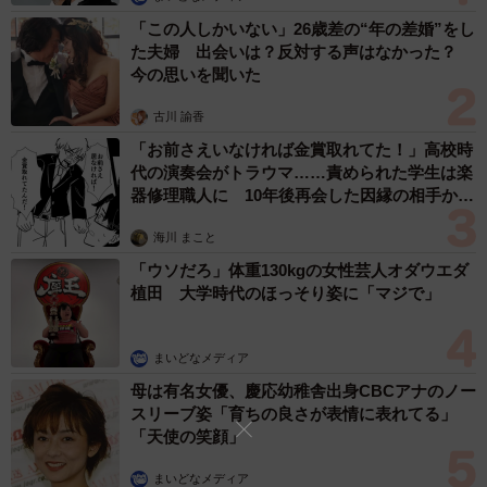
「この人しかいない」26歳差の“年の差婚”をし
た夫婦 出会いは？反対する声はなかった？
今の思いを聞いた
古川 諭香
「お前さえいなければ金賞取れてた！」高校時
代の演奏会がトラウマ……責められた学生は楽
6/9
器修理職人に 10年後再会した因縁の相手から
思わぬ申し出【漫画】
「社会保険料」とは、健康保険・厚生年金保険・雇用保険・介護保険の
海川 まこと
合計のことを指していることを理解していますか？（出典：ベター・プ
レイス調べ）
「ウソだろ」体重130kgの女性芸人オダウエダ
植田 大学時代のほっそり姿に「マジで」
次に、「”社会保険料”とは、健康保険・厚生年金保険・雇用
保険・介護保険の合計のことを指していることを理解して
まいどなメディア
いますか（給与明細に表示される社会保険料。労災保険は
母は有名女優、慶応幼稚舎出身CBCアナのノー
除く）」と尋ねたところ、約7割が「理解している」
スリーブ姿「育ちの良さが表情に表れてる」
「天使の笑顔」
（70.4%）と回答し、多くの人が社会保険料の構成を理解
していることがわかりました。
まいどなメディア