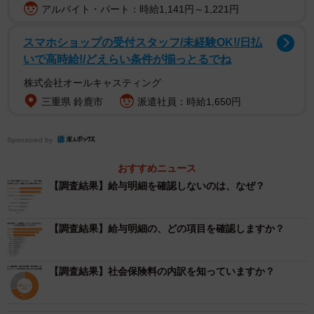
アルバイト・パート：時給1,141円～1,221円
ていない」と答えた人は10.9%と1割以上の人が給与明細を
全く確認していないことがわかりました。
スマホショップの受付スタッフ/未経験OK!/日払
いで高時給!/どえらい条件が揃っとるでね
株式会社オールキャスティング
三重県 鈴鹿市
派遣社員：時給1,650円
Sponsored by
おすすめニュース
3/9
【調査結果】給与明細を確認しないのは、なぜ？
給与明細のすべての項目を確認していますか？（出典：ベター・プレイ
ス調べ）
【調査結果】給与明細の、どの項目を確認しますか？
給与明細を「毎月必ず確認している」「ときどき確認して
【調査結果】社会保険料の内訳を知っていますか？
いる」と答えた303人に、「給与明細のすべての項目を確認
していますか」と質問したところ、「すべて確認してい