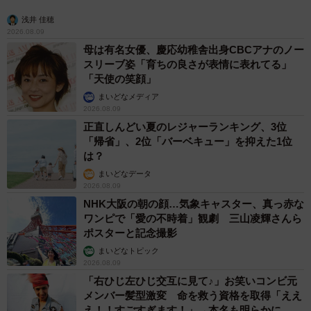
浅井 佳穂
2026.08.09
母は有名女優、慶応幼稚舎出身CBCアナのノー
スリーブ姿「育ちの良さが表情に表れてる」
「天使の笑顔」
9/9
まいどなメディア
2026.08.09
2024年6月から実施された「定額減税」について、給与明細で減税額を確
認しましたか？（出典：ベター・プレイス調べ）
正直しんどい夏のレジャーランキング、3位
「帰省」、2位「バーベキュー」を抑えた1位
は？
最後に、2024年6月から実施された「定額減税」につい
まいどなデータ
て、給与明細に金額明記が義務づけられた「減税額を確認
2026.08.09
しましたか」と尋ねたところ、「金額を確認した」人は
NHK大阪の朝の顔…気象キャスター、真っ赤な
64.1%、「確認していない」人は35.9%と、3割以上の人が
ワンピで「愛の不時着」観劇 三山凌輝さんら
ポスターと記念撮影
確認していないことがわかりました。
まいどなトピック
2026.08.09
◇ ◇
「右ひじ左ひじ交互に見て♪」お笑いコンビ元
メンバー髪型激変 命を救う資格を取得「ええ
【出典】
え！！すごすぎます！」→本名も明らかに