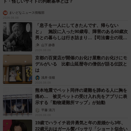
ト・怪しいサイトの判断基準とは？
まいどなニュース情報部
2026.08.08
「息子を一人にしてきたんです、帰らない
と」 施設に入った90歳母、障害のある60歳次
男との暮らしは行き詰まり…【司法書士の現場
から】
山下 静香
2026.08.08
京都の百貨店が開催のお化け屋敷のお化けにモ
デルがいる 比叡山延暦寺の僧侶が語る伝説と
は
浅井 佳穂
2026.08.08
熊本地震でペット同伴の避難を諦める人に胸を
痛め… 被災ペットの受け入れ先をアプリに表
示する「動物避難所マップ」が始動
平藤 清刀
2026.08.08
19歳でハライチ岩井勇気と年の差婚から3年、
22歳元おはガール髪バッサリ「ショート似合い