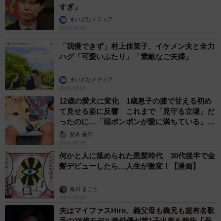
すぎ」
まいどなメディア
2026.08.08
「我慢できず」村上佳菜子、イケメン夫と全力
ハグ「可愛いふたり」「素敵なご夫婦」
まいどなメディア
2026.08.08
12歳の愛犬に変化 1歳息子の膝で甘える初め
て見せる姿に反響 これまで「見守る立場」だ
ったのに…「頭ポンポンが愛に満ちている」
「尊…」
梨木 香奈
2026.08.08
何かと人に舐められた黒髪時代 30代後半で金
髪デビューしたら…人生が激変！【漫画】
海川 まこと
2026.08.08
夫はマイファスHiro、義父母も義兄も超有名歌
手の28歳モデル兼俳優が第1子出産を報告「母