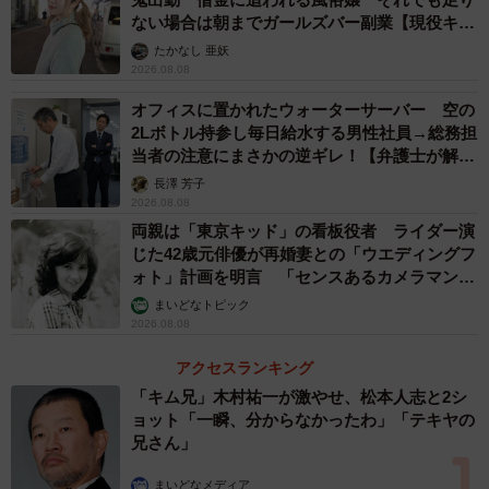
ない場合は朝までガールズバー副業【現役キャ
ストに取材】
たかなし 亜妖
2026.08.08
オフィスに置かれたウォーターサーバー 空の
2Lボトル持参し毎日給水する男性社員→総務担
当者の注意にまさかの逆ギレ！【弁護士が解
説】
長澤 芳子
2026.08.08
両親は「東京キッド」の看板役者 ライダー演
5/9
じた42歳元俳優が再婚妻との「ウエディングフ
ォト」計画を明言 「センスあるカメラマン求
給与明細を確認しない理由（出典：ベター・プレイス調べ）
む」
まいどなトピック
2026.08.08
一方、給与明細を「あまり確認していない」「全く確認し
アクセスランキング
ていない」と答えた65人にその理由を尋ねたところ、「お
「キム兄」木村祐一が激やせ、松本人志と2シ
金に興味がないから」（35.4%）や「毎月同じ額だと思っ
ョット「一瞬、分からなかったわ」「テキヤの
ているから」（24.6%）などに回答が集まりました。
兄さん」
まいどなメディア