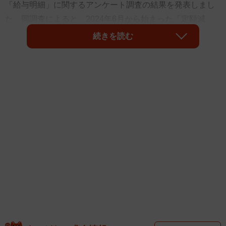
「給与明細」に関するアンケート調査の結果を発表しまし
た。同調査によると、2024年6月から始まった「定額減
税」の減税額を「給与明細で確認していない」人は3割以上
続きを読む
であることが分かりました。また、給与明細を確認しない
理由については、「お金に興味がないから」が最も多くな
ったそうです。