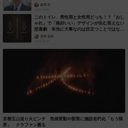
森岡 浩
2026.08.09
このトイレ、男性用と女性用どっち！？「おし
ゃれ」で「格好いい」デザインが生む笑えない
悲喜劇 本当に大事なのは目立つことではな
く…
高野 朋美
2026.08.09
8/9
社会保険料は年々上がる傾向にあることを認識していますか？（出典：
ベター・プレイス調べ）
さらに、「社会保険料は年々上がる傾向にあることを認識
していますか」という質問には、約7割の人が「認識してい
る」（69.0%）と回答し、多くの人が社会保険料が上がっ
ていることを認識していることが見て取れました。
京都五山送り火ピンチ 気候変動や獣害に施設老朽化「もう限
界」 クラファン募る