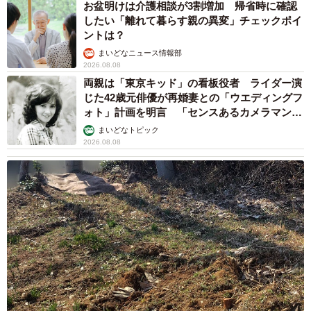
お盆明けは介護相談が3割増加 帰省時に確認
したい「離れて暮らす親の異変」チェックポイ
ントは？
まいどなニュース情報部
2026.08.08
両親は「東京キッド」の看板役者 ライダー演
じた42歳元俳優が再婚妻との「ウエディングフ
ォト」計画を明言 「センスあるカメラマン求
む」
まいどなトピック
2026.08.08