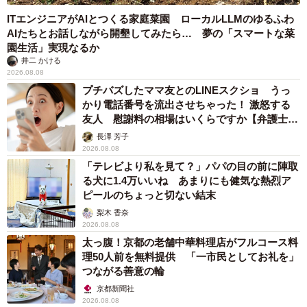
ITエンジニアがAIとつくる家庭菜園 ローカルLLMのゆるふわ
AIたちとお話しながら開墾してみたら… 夢の「スマートな菜
園生活」実現なるか
井二 かける
2026.08.08
プチバズしたママ友とのLINEスクショ うっ
かり電話番号を流出させちゃった！ 激怒する
友人 慰謝料の相場はいくらですか【弁護士が
解説】
長澤 芳子
2026.08.08
「テレビより私を見て？」パパの目の前に陣取
る犬に1.4万いいね あまりにも健気な熱烈ア
ピールのちょっと切ない結末
梨木 香奈
2026.08.08
太っ腹！京都の老舗中華料理店がフルコース料
理50人前を無料提供 「一市民としてお礼を」
つながる善意の輪
京都新聞社
2026.08.08