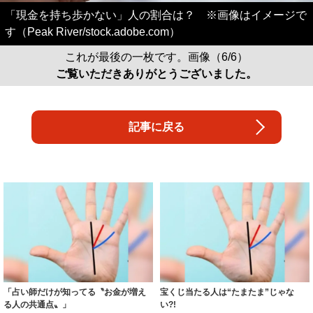
「現金を持ち歩かない」人の割合は？ ※画像はイメージで
す（Peak River/stock.adobe.com）
これが最後の一枚です。画像（6/6）
ご覧いただきありがとうございました。
記事に戻る
「占い師だけが知ってる〝お金が増え
宝くじ当たる人は“たまたま”じゃな
る人の共通点〟」
い?!