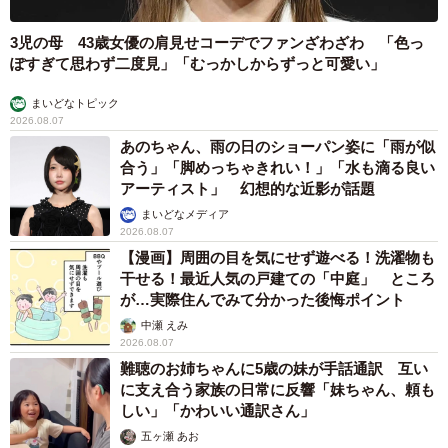
3児の母 43歳女優の肩見せコーデでファンざわざわ 「色っ
ぽすぎて思わず二度見」「むっかしからずっと可愛い」
まいどなトピック
2026.08.07
あのちゃん、雨の日のショーパン姿に「雨が似
合う」「脚めっちゃきれい！」「水も滴る良い
アーティスト」 幻想的な近影が話題
まいどなメディア
2026.08.07
【漫画】周囲の目を気にせず遊べる！洗濯物も
干せる！最近人気の戸建ての「中庭」 ところ
が…実際住んでみて分かった後悔ポイント
中瀬 えみ
2026.08.07
難聴のお姉ちゃんに5歳の妹が手話通訳 互い
に支え合う家族の日常に反響「妹ちゃん、頼も
しい」「かわいい通訳さん」
五ヶ瀬 あお