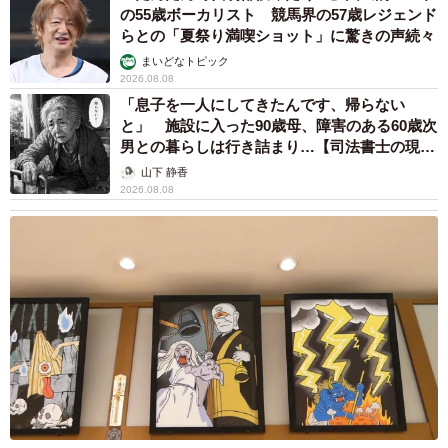
の55歳ボーカリスト 競馬界の57歳レジェンド
らとの「夏祭り満喫ショット」に驚きの声続々
まいどなトピック
2026.08.08
「息子を一人にしてきたんです、帰らない
と」 施設に入った90歳母、障害のある60歳次
男との暮らしは行き詰まり…【司法書士の現場
から】
山下 静香
2026.08.08