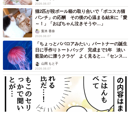
2026.08.07
猫2匹が段ボール箱の取り合いで「ポコスカ猫
パンチ」の応酬 その後の心温まる結末に「愛
～！」「おばちゃん泣きそうや…」
梨木 香奈
2026.08.07
「ちょっとババロアみたい」パートナーの誕生
日に手作りトートバッグ 完成まで1年 淡い
藍染めに漂うクラゲ よく見ると…「センスす
ごい」
山岡 もと子
2026.08.07