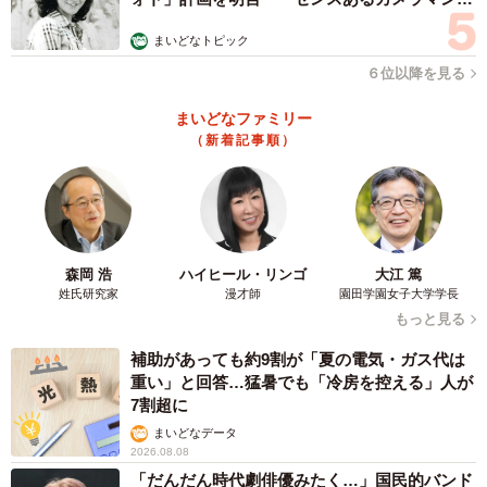
む」
まいどなトピック
６位以降を見る
まいどなファミリー
（新着記事順）
森岡 浩
ハイヒール・リンゴ
大江 篤
姓氏研究家
漫才師
園田学園女子大学学長
もっと見る
補助があっても約9割が「夏の電気・ガス代は
重い」と回答…猛暑でも「冷房を控える」人が
7割超に
まいどなデータ
2026.08.08
「だんだん時代劇俳優みたく…」国民的バンド