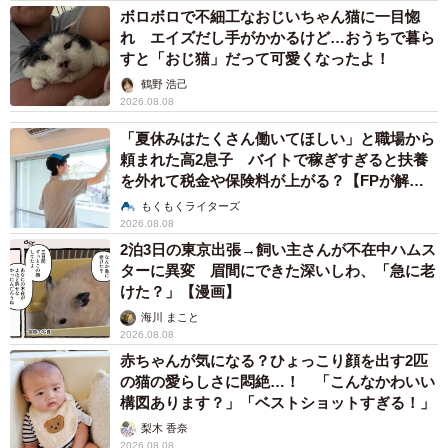
ボロボロで不細工なおじいちゃん猫に一目惚
れ エイズだし手がかかるけど…おうちで暮ら
すと「おじ猫」だって可愛くなったよ！
鶴野 浩己
2026.08.08
「夏休みはたくさん働いてほしい」と職場から
頼まれた高2息子 バイトで稼ぎすぎると扶養
を外れて税金や保険料が上がる？【FPが解
説】
もくもくライターズ
2026.08.08
2泊3日の東京出張→飼い主さんが不在中ハムス
ターに異変 眉間にできた深いしわ、「急に老
けた？」【漫画】
海川 まこと
2026.08.08
赤ちゃんが気になる？ひょっこり顔を出す2匹
の猫の愛らしさに悶絶…！ 「こんなかわいい
構図あります？」「ベストショットすぎる！」
梨木 香奈
2026.08.08