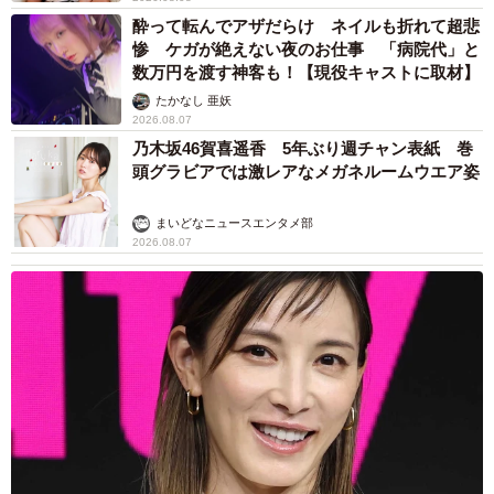
酔って転んでアザだらけ ネイルも折れて超悲
惨 ケガが絶えない夜のお仕事 「病院代」と
数万円を渡す神客も！【現役キャストに取材】
たかなし 亜妖
2026.08.07
乃木坂46賀喜遥香 5年ぶり週チャン表紙 巻
頭グラビアでは激レアなメガネルームウエア姿
まいどなニュースエンタメ部
2026.08.07