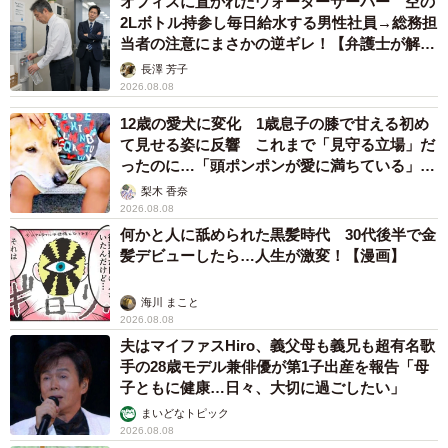
オフィスに置かれたウォーターサーバー 空の
2Lボトル持参し毎日給水する男性社員→総務担
当者の注意にまさかの逆ギレ！【弁護士が解
説】
長澤 芳子
2026.08.08
12歳の愛犬に変化 1歳息子の膝で甘える初め
て見せる姿に反響 これまで「見守る立場」だ
ったのに…「頭ポンポンが愛に満ちている」
「尊…」
梨木 香奈
2026.08.08
何かと人に舐められた黒髪時代 30代後半で金
髪デビューしたら…人生が激変！【漫画】
海川 まこと
2026.08.08
夫はマイファスHiro、義父母も義兄も超有名歌
手の28歳モデル兼俳優が第1子出産を報告「母
子ともに健康…日々、大切に過ごしたい」
まいどなトピック
2026.08.08