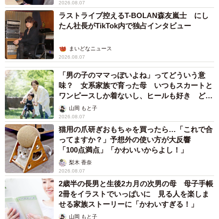
2026.08.07
ラストライブ控えるT-BOLAN森友嵐士 にし
たん社長がTikTok内で独占インタビュー
まいどなニュース
2026.08.07
「男の子のママっぽいよね」ってどういう意
味？ 女系家族で育った母 いつもスカートと
ワンピースしか着ないし、ヒールも好き どの
へんが…
山岡 もと子
2026.08.07
猫用の爪研ぎおもちゃを買ったら…「これで合
ってますか？」予想外の使い方が大反響
「100点満点」「かわいいからよし！」
梨木 香奈
2026.08.07
2歳半の長男と生後2カ月の次男の母 母子手帳
2冊をイラストでいっぱいに 見る人を楽しま
せる家族ストーリーに「かわいすぎる！」
山岡 もと子