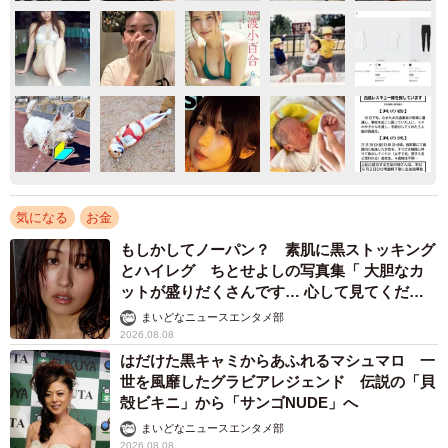
気になる
お金
もしかしてノーパン？ 素肌に黒ストッキング
とハイレグ ちとせよしの写真集「 大胆なカ
ットが盛りだくさんです… 心して見てくださ
い」
まいどなニュースエンタメ部
2026.08.08
はだけた黒キャミからあふれるマシュマロ 一
世を風靡したグラビアレジェンド 伝説の「貝
殻ビキニ」から「サンゴNUDE」へ
まいどなニュースエンタメ部
2026.08.08