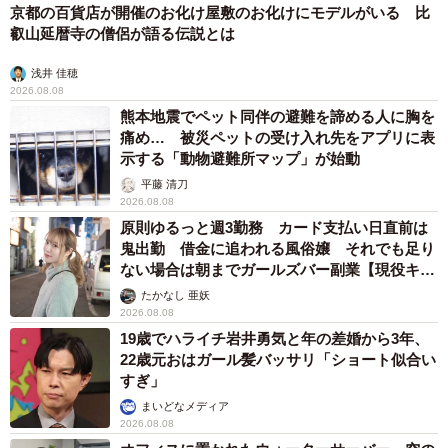
京都の百貨店が開催のお化け屋敷のお化けにモデルがいる 比
叡山延暦寺の僧侶が語る伝説とは
浅井 佳穂
2026.08.08
熊本地震でペット同伴の避難を諦める人に胸を
痛め… 被災ペットの受け入れ先をアプリに表
示する「動物避難所マップ」が始動
平藤 清刀
2026.08.08
原則ゆるっと週3勤務 カード支払い日直前は
鬼出勤 借金に追われる風俗嬢 それでも足り
ない場合は朝までガールズバー副業【現役キャ
ストに取材】
たかなし 亜妖
2026.08.08
19歳でハライチ岩井勇気と年の差婚から3年、
22歳元おはガール髪バッサリ「ショート似合い
すぎ」
まいどなメディア
2026.08.08