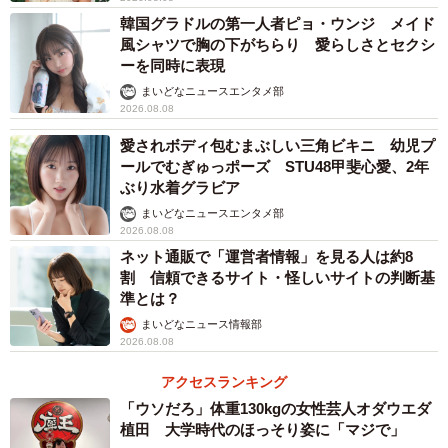
韓国グラドルの第一人者ピョ・ウンジ メイド
風シャツで胸の下がちらり 愛らしさとセクシ
ーを同時に表現
まいどなニュースエンタメ部
2026.08.08
愛されボディ包むまぶしい三角ビキニ 幼児プ
ールでむぎゅっポーズ STU48甲斐心愛、2年
ぶり水着グラビア
まいどなニュースエンタメ部
2026.08.08
ネット通販で「運営者情報」を見る人は約8
割 信頼できるサイト・怪しいサイトの判断基
準とは？
まいどなニュース情報部
2026.08.08
アクセスランキング
「ウソだろ」体重130kgの女性芸人オダウエダ
植田 大学時代のほっそり姿に「マジで」