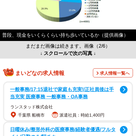
普段、現金をいくらくらい持ち歩いているか（提供画像）
まだまだ画像は続きます。画像（2/6）
↓ スクロールで次の写真 ↓
まいどなの求人情報
求人情報一覧へ
一般事務/17:15退社で家庭も充実!/正社員後は手
当充実 医療事務 一般事務・OA事務
ランスタッド株式会社
千葉県 船橋市
派遣社員：時給1,400円
日曜休み/整形外科の医療事務/経験者優遇/フルタ