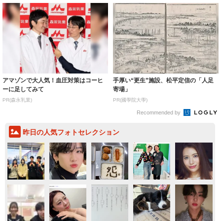
アマゾンで大人気！血圧対策はコーヒ
手厚い“更生”施設、松平定信の「人足
ーに足してみて
寄場」
PR(森永乳業)
PR(國學院大學)
Recommended by
昨日の人気フォトセレクション