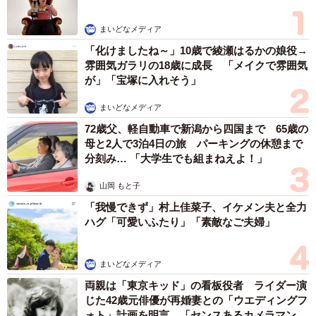
まいどなメディア
「化けましたね～」10歳で綾瀬はるかの娘役→
雰囲気ガラリの18歳に成長 「メイクで雰囲気
が」「宝塚に入れそう」
まいどなメディア
72歳父、軽自動車で新潟から四国まで 65歳の
母と2人で3泊4日の旅 パーキングの休憩まで
分刻み… 「大学生でも組まねえよ！」
山岡 もと子
「我慢できず」村上佳菜子、イケメン夫と全力
ハグ「可愛いふたり」「素敵なご夫婦」
まいどなメディア
両親は「東京キッド」の看板役者 ライダー演
じた42歳元俳優が再婚妻との「ウエディングフ
ォト」計画を明言 「センスあるカメラマン求