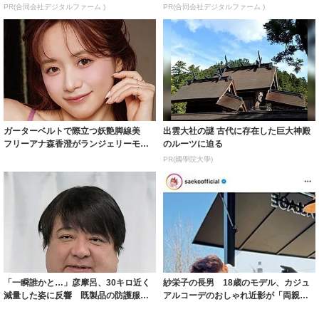
PR(合同会社デジタルファーム )
PR(合同会社デジタルファーム )
ガーターベルトで際立つ妖艶脚線美
出雲大社の謎 古代に存在した巨大神殿
フリーアナ森香澄がランジェリーモデ
のルーツに迫る
ルに ｢PE...
PR(國學院大學)
「一瞬誰かと…」彦摩呂、30キロ近く
紗栄子の長男 18歳のモデル、カジュ
減量した姿に反響 既製品の防護服が
アルコーデのおしゃれ近影が「両親の
着られると...
いいとこ取...