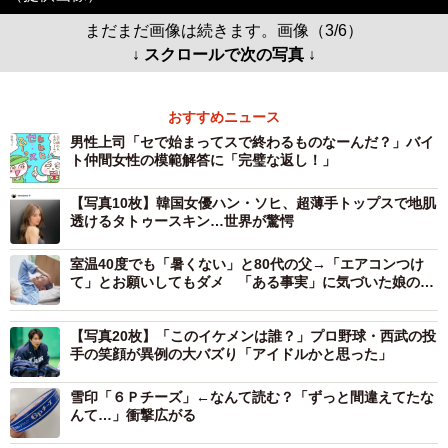
まだまだ画像は続きます。画像（3/6）
↓ スクロールで次の写真 ↓
おすすめニュース
男性上司「セで始まってスで終わるものなーんだ？」バイ
ト仲間女性の模範解答に「完璧な返し！」
【写真10枚】韓国女優ハン・ソヒ、超薄手トップスで地肌
透けるタトゥースキン…世界が驚愕
室温40度でも「暑くない」と80代の父→「エアコンつけ
て」とお願いしてもダメ 「ある事実」に気づいた娘の熱
中症対策が大成功
【写真20枚】「このイケメンは誰？」プロ野球・西武の投
手の笑顔が異例の大バズり「アイドルかと思った」
雪印「６Ｐチーズ」←なんて読む？「ずっと間違えてたな
んて…」衝撃広がる