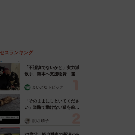
セスランキング
「不謹慎でないかと」実力派
歌手、熊本へ支援物資…運搬
トラックの車体デザインにた
めらい 「痛いほど伝わる」
まいどなトピック
「行動され立派」
「そのままにしといてくださ
い」道路で動けない猫を前に
返された一言… 懸命に生き
ようとした4日間 「命の重
渡辺 晴子
さはみんな同じ」保護団体代
表の訴え
72歳父、軽自動車で新潟から