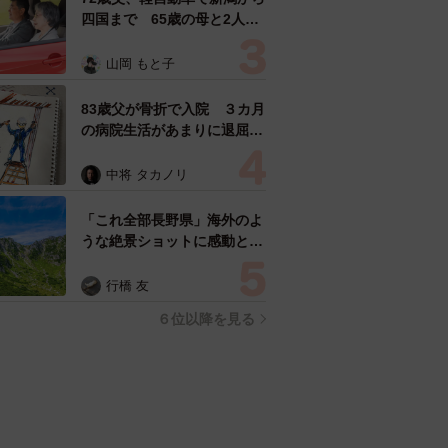
四国まで 65歳の母と2人で
3泊4日の旅 パーキングの休
憩まで分刻み… 「大学生で
山岡 もと子
も組まねえよ！」
83歳父が骨折で入院 ３カ月
の病院生活があまりに退屈で
「画用紙と色鉛筆持ってこ
い！」→スケッチブックを見
中将 タカノリ
た家族が仰天「これ、売れま
すよ…」
「これ全部長野県」海外のよ
うな絶景ショットに感動と反
響「離れてからいいところだ
ったんだって気づいた」
行橋 友
６位以降を見る