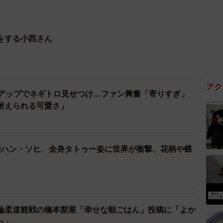
をする小西さん
アク
ドアップでネギトロ見せつけ…ファン興奮「寄りすぎ」
耐えられる可愛さ」
優ハン・ソヒ、全身タトゥー姿に世界が衝撃、花柄や蝶
輪柔道観戦の橋本梨菜「幸せな朝ごはん」投稿に「よか
っ」