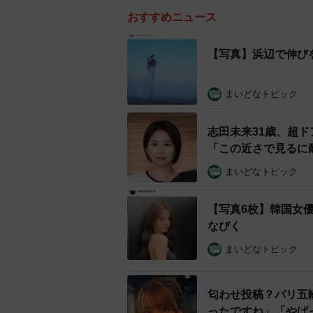
おすすめニュース
【写真】浜辺で伸び
まいどなトピック
志田未来31歳、超
「この近さで見るに
まいどなトピック
【写真6枚】韓国女
なびく
まいどなトピック
匂わせ投稿？パリ五
ったですね」「やば