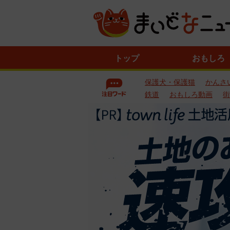
ニ
トップ
おもしろ
ュ
ー
保護犬・保護猫
かんさ
ス
一
鉄道
おもしろ動画
街
覧