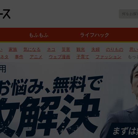
もふもふ
ライフハック
い
家族
気になる
ネコ
災害
観光
夫婦
のりもの
思い
ネタ
事件
アニメ
ウェブ漫画
子育て
ファッション
もっ