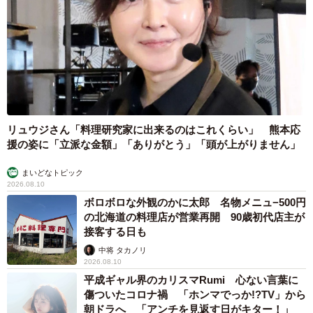
いてしまいます。ご本人にお話を伺いました。
「防虫目的」でアリを徹底調査！
ーーすごい調査でしたね。さうすさんは虫にお詳しいよう
ですが、昆虫観察が趣味ですか？
「はい、今は昆虫観察は趣味ですが、大学生の時は昆虫
リュウジさん「料理研究家に出来るのはこれくらい」 熊本応
（カナブンの幼虫）が落ち葉の分解に及ぼす影響を研究し
援の姿に「立派な金額」「ありがとう」「頭が上がりません」
ていました」
まいどなトピック
2026.08.10
ーーやはり研究経験があってこその今回の投稿なんです
ボロボロな外観のかに太郎 名物メニュ−500円
の北海道の料理店が営業再開 90歳初代店主が
ね。いつも防虫や害虫駆除する時は、このように観察から
接客する日も
入るアプローチをされるんですか？
中将 タカノリ
2026.08.10
「これまで積極的に今回のようなアプローチで虫対策をし
平成ギャル界のカリスマRumi 心ない言葉に
傷ついたコロナ禍 「ホンマでっか!?TV」から
たことはなかったのですが、コバエやゴキブリの天敵とな
朝ドラへ 「アンチを見返す日がキター！」