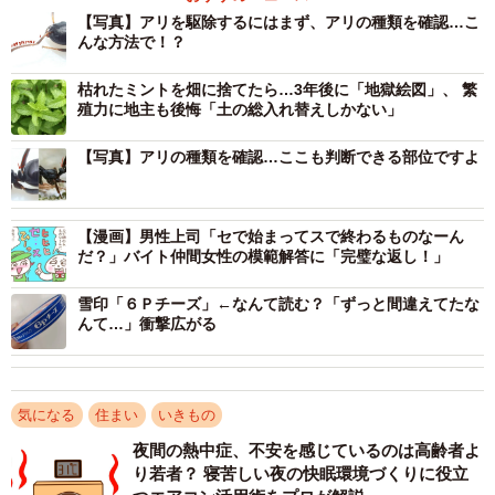
コンとか…」
【写真】アリを駆除するにはまず、アリの種類を確認…こ
んな方法で！？
「なんか新種の蟻でも発見しそうだな」
「科学的でスゴく知識が増えた」
枯れたミントを畑に捨てたら…3年後に「地獄絵図」、 繁
殖力に地主も後悔「土の総入れ替えしかない」
驚く人が続出したさうすさんの観察方法はこのようなもの
【写真】アリの種類を確認…ここも判断できる部位ですよ
でした。
アリの種類はナニ？特定するために、体を細かく
【漫画】男性上司「セで始まってスで終わるものなーん
観察開始！
だ？」バイト仲間女性の模範解答に「完璧な返し！」
まずは、家に侵入したアリが、どこからなぜ入ってくるの
雪印「６Ｐチーズ」←なんて読む？「ずっと間違えてたな
か徹底調査。
んて…」衝撃広がる
気になる
住まい
いきもの
夜間の熱中症、不安を感じているのは高齢者よ
り若者？ 寝苦しい夜の快眠環境づくりに役立