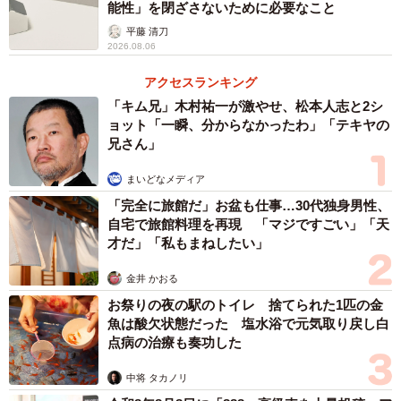
ちはそういった羽虫の死骸を回収しに来ているようだ」
能性」を閉ざさないために必要なこと
平藤 清刀
2026.08.06
侵入経路は窓の隙間と判明。次に、アリの種類を調べるべ
く、特徴を観察。
アクセスランキング
「キム兄」木村祐一が激やせ、松本人志と2シ
「アリの特徴（自分視点）。体長は3mm程度で、体色は黒
ョット「一瞬、分からなかったわ」「テキヤの
兄さん」
く腹部に艶がある。脚のふ節が淡褐色。見かける時は大抵
列を成して歩いているか、虫の死骸に群がっている。アリ
まいどなメディア
の図鑑が手元にないので、インターネットリソース（日本
「完全に旅館だ」お盆も仕事…30代独身男性、
自宅で旅館料理を再現 「マジですごい」「天
産アリ類画像データベース）からこの種を検索を行った」
才だ」「私もまねしたい」
そんなデータベースあるんかい！と突っ込みたくなります
金井 かおる
が……。まずアリの種類を特定するために「腹柄の節の
お祭りの夜の駅のトイレ 捨てられた1匹の金
数」を観察せねばならないらしい。
魚は酸欠状態だった 塩水浴で元気取り戻し白
点病の治療も奏功した
「今回のアリの腹柄（画像1枚目）を観察すると、腹柄が一
中将 タカノリ
節であることがわかる。（参考に、腹柄が二節になってい