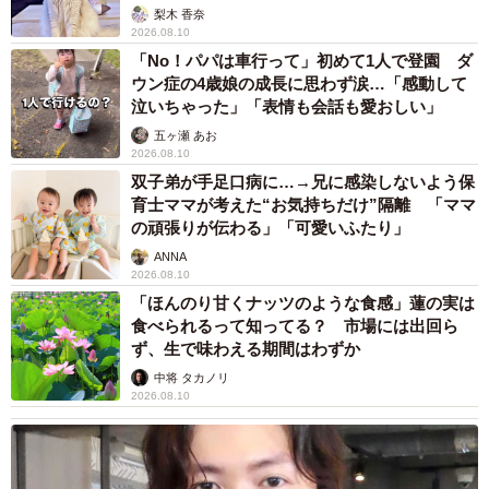
梨木 香奈
2026.08.10
「No！パパは車行って」初めて1人で登園 ダ
5/8
ウン症の4歳娘の成長に思わず涙…「感動して
泣いちゃった」「表情も会話も愛おしい」
今回のアリは「腹柄が薄い（赤字部分）、腹部第一節が腹柄におおいか
五ヶ瀬 あお
ぶさらない」というのが特徴。もはや、専門的でなんのこっちゃわかり
2026.08.10
ませんが、確かにしっかり見てみるとそうですね（画像提供：さうすさ
ん）
双子弟が手足口病に…→兄に感染しないよう保
育士ママが考えた“お気持ちだけ”隔離 「ママ
の頑張りが伝わる」「可愛いふたり」
「日本産ルリアリ属は、現在ルリアリ一種しか確認されて
ANNA
いないようで、ひとまずルリアリと同定した。ふつう草地
2026.08.10
や林縁部の枯れ枝、朽ち木中、石下などに営巣するが、鉄
「ほんのり甘くナッツのような食感」蓮の実は
道の信号機の隙間に侵入して作動不良を引き起こす事例も
食べられるって知ってる？ 市場には出回ら
ず、生で味わえる期間はわずか
あるようで、今回家に入ってきたのも納得」
中将 タカノリ
2026.08.10
おお、さうすさんの調査結果ではさまざまなアリの体の特
徴から、ついに侵入者はルリアリと判明！いやしかし、さ
うすさんは一体何者？と思うほど、緻密な調査に興味が湧