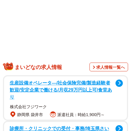
まいどなの求人情報
求人情報一覧へ
生産設備オペレータ―/社会保険完備/製造経験者
歓迎/安定企業で働ける/月収29万円以上可/食堂あ
り
1/8
株式会社フジワーク
さうすさんの家に侵入してきたアリ。「普通のアリ」に見えるが、アリ
にもいろいろ種類があるため、さうすさんが種類特定のために調査を開
静岡県 袋井市
派遣社員：時給1,900円～
始（画像提供：さうすさん）
診療所・クリニックでの受付・事務/埼玉県さい