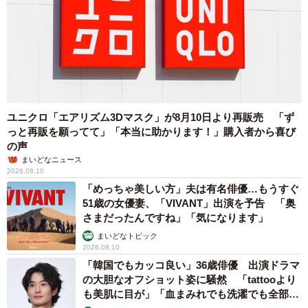
ユニクロ「エアリズム3Dマスク」が8月10日より再販売 「ず
っと再販を願ってて」「本当に助かります！」購入者から喜び
の声
まいどなニュース
2026.08.10
「めっちゃ美しい方」夫は有名俳優…もうすぐ
51歳の女優妻、「VIVANT」出演を予告 「奥
さまだったんですね」「気になります」
まいどなトピック
4/8
2026.08.10
「韓国でもカッコ良い」36歳俳優 出演ドラマ
アリの触覚の節の数なんて数えたことありません！……が、これが種類
の大胆なオフショット姿に騒然 「tattooより
特定のための一つの基準になるそう。確かに12節あります（画像提供：
も美肌に目が」「血まみれでも洗濯でも全部か
さうすさん）