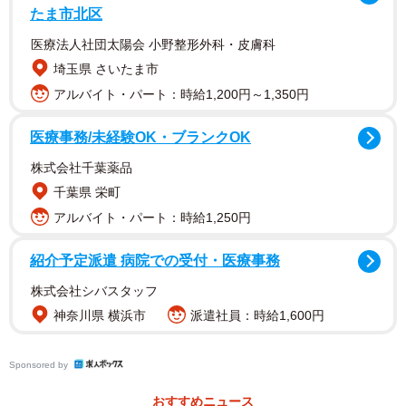
たま市北区
医療法人社団太陽会 小野整形外科・皮膚科
埼玉県 さいたま市
アルバイト・パート：時給1,200円～1,350円
医療事務/未経験OK・ブランクOK
株式会社千葉薬品
千葉県 栄町
アルバイト・パート：時給1,250円
駆除するために敵を研究、アプローチが面白過ぎ
紹介予定派遣 病院での受付・医療事務
る！
株式会社シバスタッフ
「素晴らしい防除方針だと思います。感服しました」
神奈川県 横浜市
派遣社員：時給1,600円
「敵を知り、己を知れば百戦危うからず」
「凄いです。今年の自由研究終わりましたね」
Sponsored by
「ルリアリ、家電に入るんで注意した方がいいです。パソ
おすすめニュース