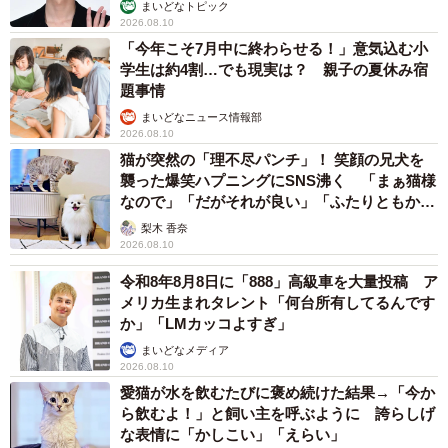
っこいい」
まいどなトピック
2026.08.10
ええ！あの小さなアリの触覚の節を、正確に数えるさうす
「今年こそ7月中に終わらせる！」意気込む小
さんを尊敬します。
学生は約4割…でも現実は？ 親子の夏休み宿
題事情
「すると、5つの属に絞られることがわかった。データベー
まいどなニュース情報部
2026.08.10
スの写真と今回の種を見比べ、色やプロポーションから最
猫が突然の「理不尽パンチ」！ 笑顔の兄犬を
も形態的に近いと判断したルリアリ属を開いてみる。『腹
襲った爆笑ハプニングにSNS沸く 「まぁ猫様
柄節が鱗片状で高く薄い』『腹部第１節は腹柄節におおい
なので」「だがそれが良い」「ふたりともかわ
いいね」
かぶさらない』『頭部と胸部の体表に明瞭な点刻を持たな
梨木 香奈
2026.08.10
い』」
令和8年8月8日に「888」高級車を大量投稿 ア
メリカ生まれタレント「何台所有してるんです
か」「LMカッコよすぎ」
まいどなメディア
2026.08.10
愛猫が水を飲むたびに褒め続けた結果→「今か
ら飲むよ！」と飼い主を呼ぶように 誇らしげ
な表情に「かしこい」「えらい」