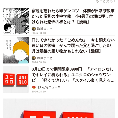
もっと見る
真を比較のため並べているあたりが心得ています。さらに
進む調査。
宿題を忘れたら即ゲンコツ 体罰が日常茶飯事
だった昭和の小中学校 小4男子の頬に押し付
けられた恐怖の棒とは？【漫画】
「『体が黒い』、『体は円筒状ではない』、『（解剖をし
海川 まこと
たわけではないが）刺針がない』などの特徴から、4つの亜
2026.08.10
科が除外される。したがって、ヤマアリ亜科とカタアリ亜
口にできなかった「ごめんね」 今も消えない
科に絞られた」
遠い日の後悔 がんで弱った父と過ごした3カ
月は最後の贈り物かもしれない【漫画】
海川 まこと
もはや専門的すぎて分かりませんが、ヤマアリ亜科とカタ
2026.08.10
アリ亜科のいずれかのようです。さて、ここからどう区別
8月13日まで期間限定3990円 「アイロンなし
するのか？
でキレイに着られる」ユニクロのシャツワン
ピ 「軽くて涼しい」「スタイル良く見える」
の声
「ヤマアリ亜科とカタアリ亜科を分ける明確な基準は記述
まいどなニュース
2026.08.10
されていないが、この種が『働きアリの単眼を欠く』
『3mmの小型種』『触角が12節』なことから概ねカタアリ
亜科の特徴に合致するので、こちらから先に探してみるこ
とにした」