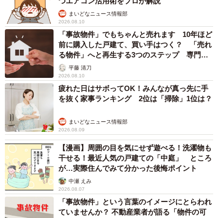
つエアコン活用術をプロが解説
まいどなニュース情報部
2026.08.10
「事故物件」でもちゃんと売れます 10年ほど
前に購入した戸建て、買い手はつく？ 「売れ
る物件」へと再生する3つのステップ 専門家
が解説
平藤 清刀
2026.08.10
疲れた日はサボってOK！みんなが真っ先に手
を抜く家事ランキング 2位は「掃除」1位は？
まいどなニュース情報部
2/8
2026.08.09
アリは意外と厄介な侵入者（画像提供：さうすさん）
【漫画】周囲の目を気にせず遊べる！洗濯物も
干せる！最近人気の戸建ての「中庭」 ところ
「このアリが目につくようになったのは記憶が正しければ5
が…実際住んでみて分かった後悔ポイント
月の終わり頃だったかと思う。あまり気密性の高い家では
中瀬 えみ
2026.08.07
ないので夜遅くまで電気をつけていると窓の隙間からユス
「事故物件」という言葉のイメージにとらわれ
リカなどが屋内に入ってきて、そのまま死ぬ。このアリた
ていませんか？ 不動産業者が語る「物件の可