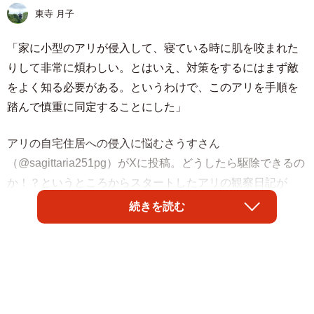
東寺 月子
「家に小型のアリが侵入して、寝ている時に肌を咬まれた
りして非常に煩わしい。とはいえ、対策をするにはまず敵
をよく知る必要がある。というわけで、このアリを手順を
踏んで慎重に同定することにした」
アリの自宅住居への侵入に悩むさうすさん
（@sagittaria251pg）がXに投稿。どうしたら駆除できるの
か！？というところからスタートしたアリの観察日記が
「これはもう夏の自由研究の域では！？」と思うほどの面
続きを読む
白さ！ 筆者と同じく興味津々で続投を首を長く待ちわびて
読んだ人たちも多かったようで、132万PVを超えるほど注
目されました。