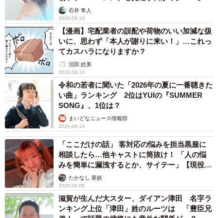
るクモの仲間を、あえて駆除せず招き入れるようにはして
石井 隼人
きました」
2026.08.10
【漫画】宅配業者の誤配や荷物のいい加減な扱
ーーええ！面白いですが、ちょっと怖いような…（笑）！
いに、思わず「本人が謝りに来い！」…これっ
てカスハラになりますか？
どうして殺虫剤を使うことはしないんですか？
沼田 絵美
2026.08.10
「今回の件について、なぜ殺虫剤を使わないのか？と思わ
令和の若者に聞いた「2026年の夏に一番聴きた
れる方もいらっしゃるかと思います。使わないのは『他に
い曲」ランキング 2位はYUIの『SUMMER
SONG』、1位は？
生き物を飼っているから』『全滅させるとかわいそうだか
まいどなニュース情報部
ら』という理由ももちろんありますが、それ以上に『昆虫
2026.08.10
の生態に基づいて戦略的に防虫するのも面白そう！』とい
「ここだけの話」 客対応の悩みを担当黒服に
う興味からですね」
相談したら…他キャストに筒抜け！ 「人の悩
みを簡単に漏洩するとか、サイテー」【現役キ
ーー今回はルリアリにどような対策をされたんでしょう
ャストに取材】
たかなし 亜妖
か？
2026.08.09
滋賀が生んだ大スター、ダイアン津田 名字ラ
ンキング上位「津田」姓のルーツは 「豊臣兄
「防虫対策として、消灯時間を早めること、こまめな掃除