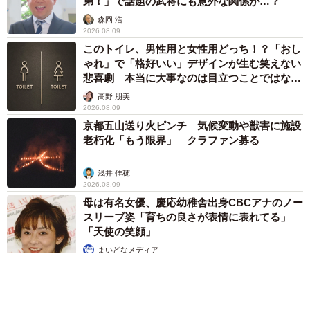
弟！」で話題の武将にも意外な関係が…？
を行いました（遅くまで明かりを付けていると部屋に羽虫
森岡 浩
が入ってきて、アリの餌になるため）。また、Xで投稿をご
2026.08.09
覧になった方から『ルリアリがティッシュを好む』ことを
このトイレ、男性用と女性用どっち！？「おし
ゃれ」で「格好いい」デザインが生む笑えない
教えてもらったので試してみました。あえて侵入口にティ
悲喜劇 本当に大事なのは目立つことではな
ッシュを置くことで、ルリアリがそこに留まって部屋に入
く…
高野 朋美
ってこなくなりました。これらの対策によって以前ほどは
2026.08.09
京都五山送り火ピンチ 気候変動や獣害に施設
見かけなくなりましたね。ただ侵入口が複数あり、それら
老朽化「もう限界」 クラファン募る
を塞がないことには侵入をゼロにできないので、まだまだ
戦いが続きそうです」
浅井 佳穂
2026.08.09
今回は駆除せずに、侵入口を塞いで防衛したさうすさん。
母は有名女優、慶応幼稚舎出身CBCアナのノー
スリーブ姿「育ちの良さが表情に表れてる」
とはいえ、アリは時には人を噛んだり、食品を食べたりと
「天使の笑顔」
意外と厄介なもの。どういう対策が有効か、アース製薬の
まいどなメディア
ご担当者の方にも聞いてみました。
2026.08.09
害虫のプロによる、アリ駆除へのアプローチ