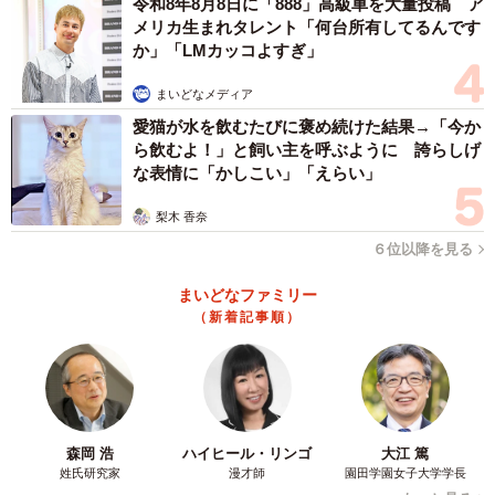
令和8年8月8日に「888」高級車を大量投稿 ア
るアリの写真を横に並べます）」
メリカ生まれタレント「何台所有してるんです
か」「LMカッコよすぎ」
まいどなメディア
愛猫が水を飲むたびに褒め続けた結果→「今か
ら飲むよ！」と飼い主を呼ぶように 誇らしげ
な表情に「かしこい」「えらい」
梨木 香奈
６位以降を見る
まいどなファミリー
3/8
（新着記事順）
「腹柄の節の数」にも違いあるらしい。さうすさんの家に侵入している
のは、左側のアリで1節。ちなみに、右側のように2節のアリもいる。知
らなかった（画像提供：さうすさん）
おお、写真で見ると確かに腹柄といわれる部分が一節にな
森岡 浩
ハイヒール・リンゴ
大江 篤
っています。ちなみに、腹柄が二節になっているアリの写
姓氏研究家
漫才師
園田学園女子大学学長