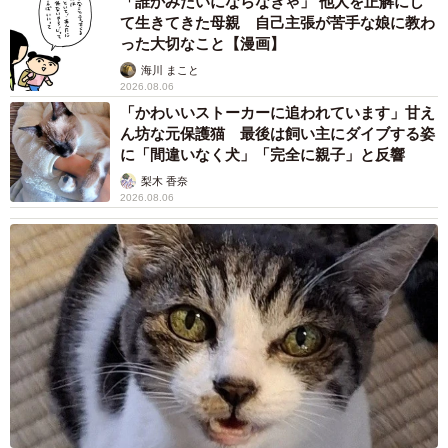
「誰かみたいにならなきゃ」 他人を正解にし
て生きてきた母親 自己主張が苦手な娘に教わ
った大切なこと【漫画】
海川 まこと
2026.08.06
「かわいいストーカーに追われています」甘え
ん坊な元保護猫 最後は飼い主にダイブする姿
に「間違いなく犬」「完全に親子」と反響
梨木 香奈
2026.08.06