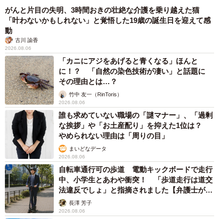
がんと片目の失明、3時間おきの壮絶な介護を乗り越えた猫
「叶わないかもしれない」と覚悟した19歳の誕生日を迎えて感
動
古川 諭香
2026.08.06
「カニにアジをあげると青くなる」ほんと
に！？ 「自然の染色技術が凄い」と話題に
その理由とは…？
竹中 友一（RinToris）
2026.08.06
誰も求めていない職場の「謎マナー」、「過剰
な挨拶」や「お土産配り」を抑えた1位は？
やめられない理由は「周りの目」
まいどなデータ
2026.08.06
自転車通行可の歩道 電動キックボードで走行
中、小学生とあわや衝突！ 「歩道走行は道交
法違反でしょ」と指摘されました【弁護士が解
説】
長澤 芳子
2026.08.06