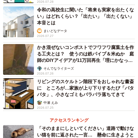
2026.07.28
令和の高校生に聞いた「将来も実家を出たくな
い」はどれくらい？「出たい」「出たくない」
本音とは
まいどなデータ
2026.07.27
かき混ぜないコンポストでフワフワ腐葉土を作
る工夫とは？ 使うのは鉄パイプ＆米ぬか 庭
師のDIYアイデアが11万回再生「理にかなった
手法」
そんでなライターズ
2026.07.26
リビングのスケルトン階段下をおしゃれな書斎
に ところが…家族が上り下りするたび「パタ
パタ」、小さなゴミもパラパラ落ちてきて
中瀬 えみ
2026.07.25
アクセスランキング
「そのままにしといてください」道路で動けな
い猫を前に返された一言… 懸命に生きようと