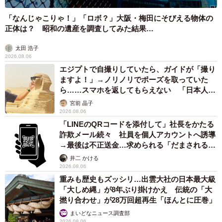
「なんじゃこりゃ！」「ロボ？」大阪・梅田にそびえる物体の
正体は？ 昭和の遺産を調査してみた結果…
太田 浩子
2026.08.06
エジプトで自撮りしていたら、ガイドが「撮り
ますよ！」→ノリノリでポーズを取っていた
ら……スマホを返してもらえない 「日本人は
カモ代表かも」「私は6時間で3万円払った」
宮前 晶子
2026.08.06
「LINEのQRコードを添付して」社長をかたる
詐欺メール続々 社員を個人アカウントへ誘導
→最後は不正送金…求められる「だまされる前
提」の対策
井二 かける
2026.08.06
重みも歴史もズッシリ…出雲大社の日本最大級
「大しめ縄」が8年ぶり掛けかえ 伝統の「大
撚り合わせ」が28万回超再生「ほんとに圧巻」
まいどなニュース調査部
2026.08.06