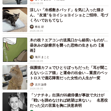
2026.08.05
涼しい「冷感敷きパッド」を気に入った猫さ
ん、”友達”をヨイショヨイショとご招待、毛づ
くろいでおもてなし
椎名 碧
2026.08.05
木の枝？エアコンの送風口から細長いものが…
昼休みの診療所を襲った恐怖の生きもの【漫
画】
海川 まこと
2026.08.05
保護猫カフェでひとりぼっちだった「耳が聞こ
えないシニア猫」と運命の出会い→重度のペッ
トロスで適応障害だった女性の人生が一変
古川 諭香
2026.08.05
「ソナチネ」出演の55歳俳優が事故で大けが
「戦いを諦めなければ絶望は来ない」 名悪役
だった父の言葉を胸に決意表明