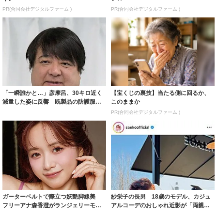
PR(合同会社デジタルファーム )
PR(合同会社デジタルファーム )
「一瞬誰かと…」彦摩呂、30キロ近く
【宝くじの裏技】当たる側に回るか、
減量した姿に反響 既製品の防護服が
このままか
着られると...
PR(合同会社デジタルファーム )
ガーターベルトで際立つ妖艶脚線美
紗栄子の長男 18歳のモデル、カジュ
フリーアナ森香澄がランジェリーモデ
アルコーデのおしゃれ近影が「両親の
ルに ｢PE...
いいとこ取...