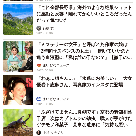
「これ全部長野県」海外のような絶景ショット
に感動と反響「離れてからいいところだったん
だって気づいた」
行橋 友
2026.08.06
「ミステリーの女王」と呼ばれた作家の娘は
「2時間サスペンスの女王」 聞いていたのと
違う血液型に「私は誰の子なの？」【徹子の部
屋】
まいどなニュース
2026.08.06
「わぁ…姐さん…」「永遠にお美しい」 大女
優岩下志麻さん、写真家のインスタに登場
まいどなメディア
2026.08.05
「ふざけてません…真剣です」京都の老舗和菓
子店 次はカブトムシの幼虫 職人が手がけた
ゲテモノ和菓子 見事な造形に「気持ち悪いく
らいリアル」
中将 タカノリ