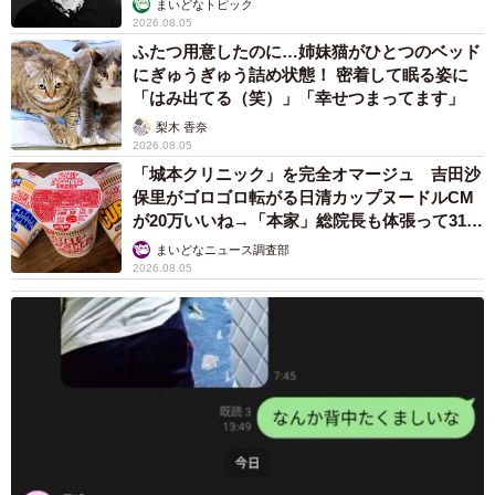
まいどなトピック
2026.08.05
ふたつ用意したのに…姉妹猫がひとつのベッド
にぎゅうぎゅう詰め状態！ 密着して眠る姿に
「はみ出てる（笑）」「幸せつまってます」
梨木 香奈
2026.08.05
「城本クリニック」を完全オマージュ 吉田沙
保里がゴロゴロ転がる日清カップヌードルCM
が20万いいね→「本家」総院長も体張って31万
いいね
まいどなニュース調査部
2026.08.05