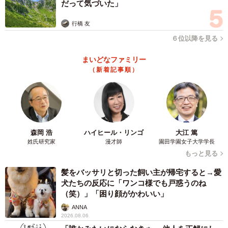
だって気づいた」
行橋 友
６位以降を見る
まいどなファミリー
（新着記事順）
森岡 浩
ハイヒール・リンゴ
大江 篤
姓氏研究家
漫才師
園田学園女子大学学長
もっと見る
髪をバッサリと切った飼い主が帰宅すると→愛
犬たちの反応に「ワンコ様でも戸惑うのね
（笑）」「困り顔がかわいい」
ANNA
2026.08.06