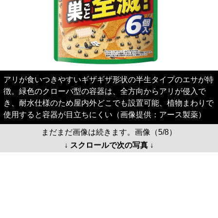
アリが食いつきやすいギザギザ形状の半生タイプのエサが特
徴。緑色のクローバ型の容器は、全方向からアリが侵入で
き、耐水仕様のため屋内外どこでも設置可能、植物まわりで
使用すると容器が目立ちにくい（画像提供：アース製薬）
まだまだ画像は続きます。画像（5/8）
↓ スクロールで次の写真 ↓