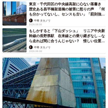
東京・千代田区の中央線高架に心ない落書き
歴史ある昌平橋架道橋の被害に怒りの声 「何
も分かってないし、センスも古い」「罰則強化
して」
中将 タカノリ
2026.08.06
もしかすると「下山ダッシュ」 リニア中央新
幹線の長野県駅 在来線との乗り継ぎなし→な
ら走れば間に合うんじゃない？ 惜しい位置関
係が反響
中将 タカノリ
2026.08.06