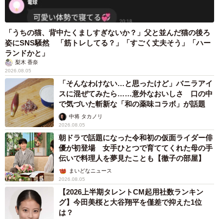
「うちの猫、背中たくましすぎないか？」父と並んだ猫の後ろ
姿にSNS騒然 「筋トレしてる？」「すごく丈夫そう」「ハー
ランドかと」
梨木 香奈
2026.08.05
「そんなわけない…と思ったけど」バニラアイ
スに混ぜてみたら……意外なおいしさ 口の中
で気づいた斬新な「和の薬味コラボ」が話題
中将 タカノリ
2026.08.05
朝ドラで話題になった令和初の仮面ライダー俳
優が初登場 女手ひとつで育ててくれた母の手
伝いで料理人を夢見たことも【徹子の部屋】
まいどなニュース
2026.08.05
【2026上半期タレントCM起用社数ランキン
グ】今田美桜と大谷翔平を僅差で抑えた1位
は？