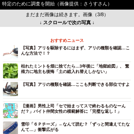
特定のために調査を開始（画像提供：さうすさん）
まだまだ画像は続きます。画像（3/8）
↓ スクロールで次の写真 ↓
おすすめニュース
【写真】アリを駆除するにはまず、アリの種類を確認…こ
んな方法で！？
枯れたミントを畑に捨てたら…3年後に「地獄絵図」、 繁
殖力に地主も後悔「土の総入れ替えしかない」
【写真】アリの種類を確認…ここも判断できる部位ですよ
【漫画】男性上司「セで始まってスで終わるものなーん
だ？」バイト仲間女性の模範解答に「完璧な返し！」
雪印「６Ｐチーズ」←なんて読む？「ずっと間違えてたな
んて…」衝撃広がる