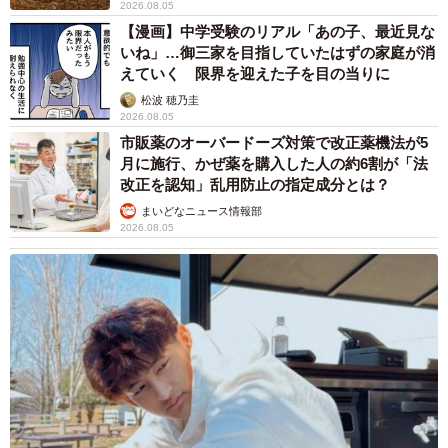
2026.08.05
【漫画】中学受験のリアル「あの子、最近見な
いね」…御三家を目指していたはずの家庭が消
えていく 限界を迎えた子を目の当りに
松波 穂乃圭
2026.08.05
市販薬のオーバードーズ対策で改正薬機法が5
月に施行、かぜ薬を購入した人の約6割が「法
改正を認知」乱用防止の指定成分とは？
まいどなニュース情報部
2026.08.05