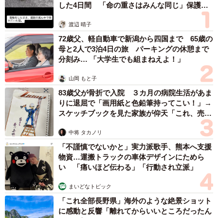
した4日間 「命の重さはみんな同じ」保護団
体代表の訴え
渡辺 晴子
72歳父、軽自動車で新潟から四国まで 65歳の
母と2人で3泊4日の旅 パーキングの休憩まで
分刻み… 「大学生でも組まねえよ！」
山岡 もと子
83歳父が骨折で入院 ３カ月の病院生活があま
りに退屈で「画用紙と色鉛筆持ってこい！」→
スケッチブックを見た家族が仰天「これ、売れ
ますよ…」
中将 タカノリ
「不謹慎でないかと」実力派歌手、熊本へ支援
物資…運搬トラックの車体デザインにためら
い 「痛いほど伝わる」「行動され立派」
まいどなトピック
「これ全部長野県」海外のような絶景ショット
に感動と反響「離れてからいいところだったん