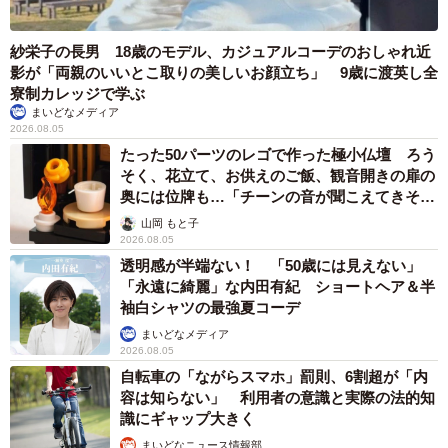
紗栄子の長男 18歳のモデル、カジュアルコーデのおしゃれ近
影が「両親のいいとこ取りの美しいお顔立ち」 9歳に渡英し全
寮制カレッジで学ぶ
まいどなメディア
2026.08.05
たった50パーツのレゴで作った極小仏壇 ろう
そく、花立て、お供えのご飯、観音開きの扉の
奥には位牌も…「チーンの音が聞こえてきそ
う」
山岡 もと子
2026.08.05
透明感が半端ない！ 「50歳には見えない」
「永遠に綺麗」な内田有紀 ショートヘア＆半
袖白シャツの最強夏コーデ
まいどなメディア
2026.08.05
自転車の「ながらスマホ」罰則、6割超が「内
容は知らない」 利用者の意識と実際の法的知
識にギャップ大きく
まいどなニュース情報部