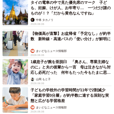
タイの電車の中で見た優先席のマーク 子ど
も、妊娠、けが人、お年寄り… 一つだけ謎の
ものが！？「だから黄色なんですね」
中将 タカノリ
2026.08.06
【物価高が直撃】お盆帰省「予定なし」が約半
数 新幹線・高速バスの「使い分け」が鮮明に
まいどなニュース情報部
2026.08.06
1歳息子が腕を亜脱臼 「奥さん、専業主婦な
のに」と夫の後輩から一言 母は泣きながら対
応し必死だった 何年もたった今もたまに思い
出し…
山岡 もと子
2026.08.06
子どもの学校外の学習時間が11年で2割減少
「家庭学習0分層」が約半数に達する深刻な実
態と広がる学習格差
まいどなニュース情報部
2026.08.06