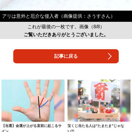
アリは意外と厄介な侵入者（画像提供：さうすさん）
これが最後の一枚です。画像（8/8）
ご覧いただきありがとうございました。
記事に戻る
【当選】金運が上がる直前に起こるサ
宝くじ当たる人は“たまたま”じゃな
イン
い?!