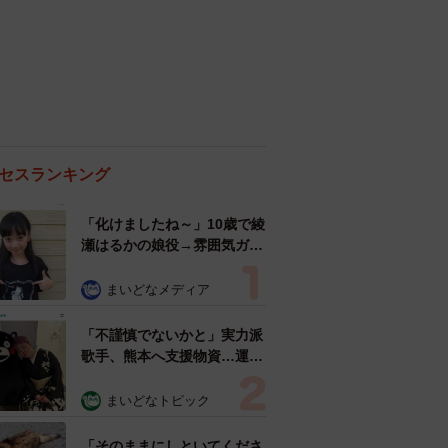
セスランキング
「化けましたね～」10歳で綾
瀬はるかの娘役→雰囲気ガラ
リの18歳に成長 「メイクで
雰囲気が」「宝塚に入れそ
まいどなメディア
う」
「不謹慎でないかと」実力派
歌手、熊本へ支援物資…運搬
トラックの車体デザインにた
めらい 「痛いほど伝わる」
まいどなトピック
「行動され立派」
「そのままにしといてくださ