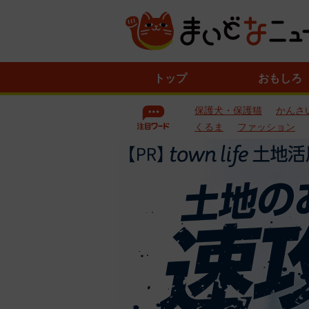
ニ
トップ
おもしろ
ュ
ー
保護犬・保護猫
かんさ
ス
一
くるま
ファッション
覧