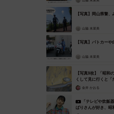
山脇 未菜美
【写真】岡山県警、
山脇 未菜美
【写真】パトカーや
山脇 未菜美
【写真9枚】「昭和
くして見に行くと「
金井 かおる
「テレビや炊飯器
ばりさんが好き、昭