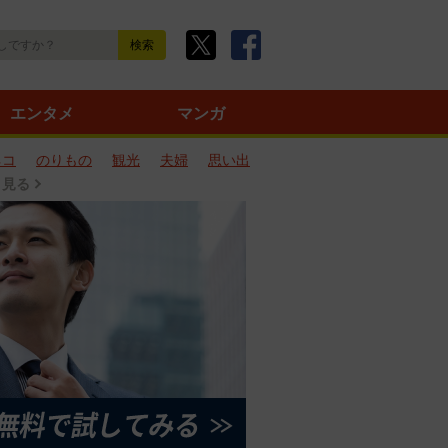
エンタメ
マンガ
ネコ
のりもの
観光
夫婦
思い出
と見る