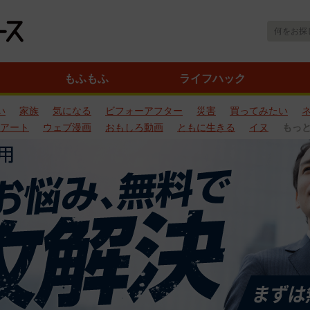
もふもふ
ライフハック
い
家族
気になる
ビフォーアフター
災害
買ってみたい
アート
ウェブ漫画
おもしろ動画
ともに生きる
イヌ
もっ