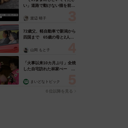
い」道路で動けない猫を前に
返された一言… 懸命に生き
ようとした4日間 「命の重
渡辺 晴子
さはみんな同じ」保護団体代
表の訴え
72歳父、軽自動車で新潟から
四国まで 65歳の母と2人で
3泊4日の旅 パーキングの休
憩まで分刻み… 「大学生で
山岡 もと子
も組まねえよ！」
「火事以来10カ月ぶり」全焼
した自宅訪れた林家ぺー 内
装も壁も取り払われスケルト
ン状態の部屋に呆然
まいどなトピック
６位以降を見る