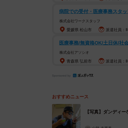
病院での受付・医療事務スタッ
株式会社ワークスタッフ
愛媛県 松山市
派遣社員：時
医療事務/無資格OK/土日休/社
株式会社アソシオ
青森県 弘前市
派遣社員：時給
Sponsored by
おすすめニュース
【写真】ダンディー