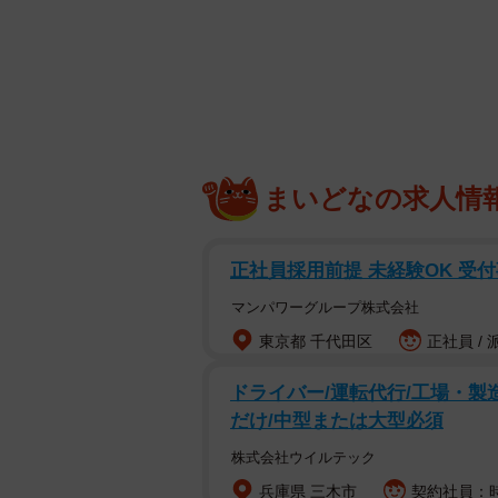
まいどなの求人情
正社員採用前提 未経験OK 受
マンパワーグループ株式会社
東京都 千代田区
正社員 / 
ドライバー/運転代行/工場・製
だけ/中型または大型必須
株式会社ウイルテック
兵庫県 三木市
契約社員：時