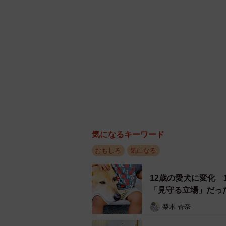
気になるキーワード
おもしろ
気になる
12歳の愛犬に変化
「見守る立場」だっ
梨木 香奈