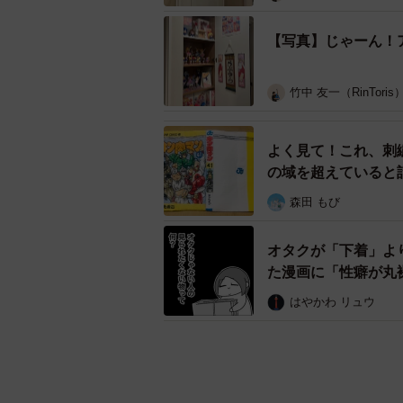
【写真】じゃーん！
竹中 友一（RinToris
よく見て！これ、刺
の域を超えていると
森田 もび
オタクが「下着」よ
た漫画に「性癖が丸
はやかわ リュウ