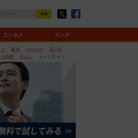
エンタメ
マンガ
ネコ
観光
のりもの
思い出
うち時間
住まい
もっと見る