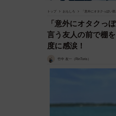
トップ
おもしろ
「意外にオタクっぽい部
「意外にオタクっ
言う友人の前で棚を
度に感涙！
竹中 友一（RinToris）