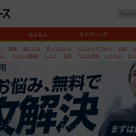
もふもふ
ライフハック
い
家族
気になる
買ってみたい
ビフォーアフター
夫婦
ョン
おもしろ動画
しごと
災害
ウェブ漫画
いきもの
お