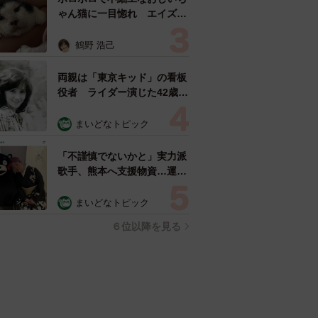
ゃん猫に一目惚れ エイズだ
し手がかかるけど…おうちで
暮らすと「おじ猫」だって可
鶴野 浩己
愛くなったよ！
両親は「東京キッド」の看板
役者 ライダー演じた42歳元
俳優が再婚妻との「ウエディ
ングフォト」計画を明言
まいどなトピック
「センスあるカメラマン求
む」
「不謹慎でないかと」実力派
歌手、熊本へ支援物資…運搬
トラックの車体デザインにた
めらい 「痛いほど伝わる」
まいどなトピック
「行動され立派」
６位以降を見る