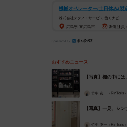
機械オペレーター/土日休み/製
株式会社テクノ・サービス 働くナビ
広島県 東広島市
派遣社員：
Sponsored by
おすすめニュース
【写真】棚の中には
竹中 友一（RinToris
【写真】一見、シン
竹中 友一（RinToris