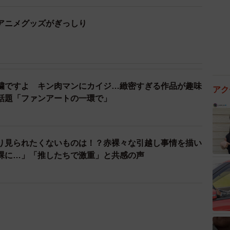
アニメグッズがぎっしり
）
繍ですよ キン肉マンにカイジ…緻密すぎる作品が趣味
アク
話題「ファンアートの一環で」
り見られたくないものは！？赤裸々な引越し事情を描い
裸に…」「推したちで激重」と共感の声