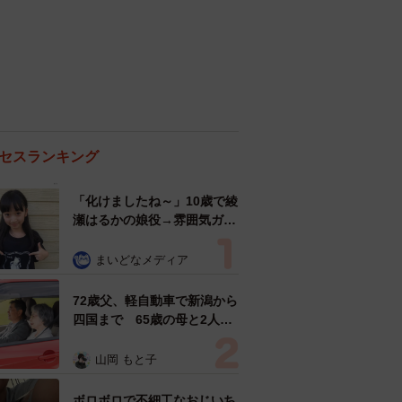
セスランキング
「化けましたね～」10歳で綾
瀬はるかの娘役→雰囲気ガラ
リの18歳に成長 「メイクで
雰囲気が」「宝塚に入れそ
まいどなメディア
う」
72歳父、軽自動車で新潟から
四国まで 65歳の母と2人で
3泊4日の旅 パーキングの休
憩まで分刻み… 「大学生で
山岡 もと子
も組まねえよ！」
ボロボロで不細工なおじいち