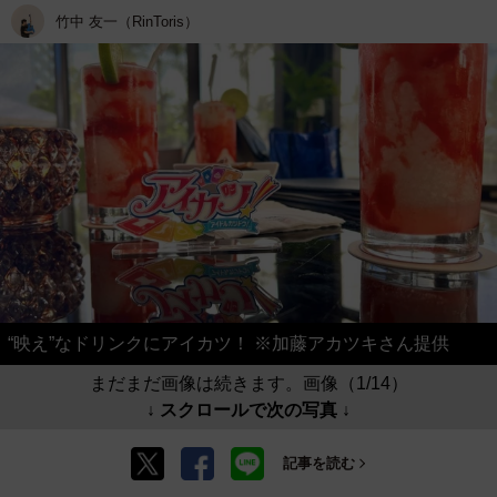
竹中 友一（RinToris）
“映え”なドリンクにアイカツ！ ※加藤アカツキさん提供
まだまだ画像は続きます。画像（1/14）
↓ スクロールで次の写真 ↓
記事を読む