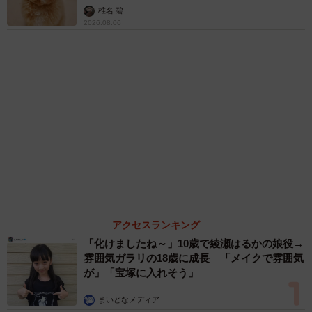
まいどなトピック
６位以降を見る
まいどなファミリー
（新着記事順）
森岡 浩
ハイヒール・リンゴ
大江 篤
姓氏研究家
漫才師
園田学園女子大学学長
もっと見る
「レア画像かも」あのちゃん、披露した近影が
幻想的だと話題 「雨が似合う」「水も滴る良
いアーティスト」「脚めっちゃきれい」
まいどなメディア
2026.08.07
【漫画】周囲の目を気にせず遊べる！洗濯物も