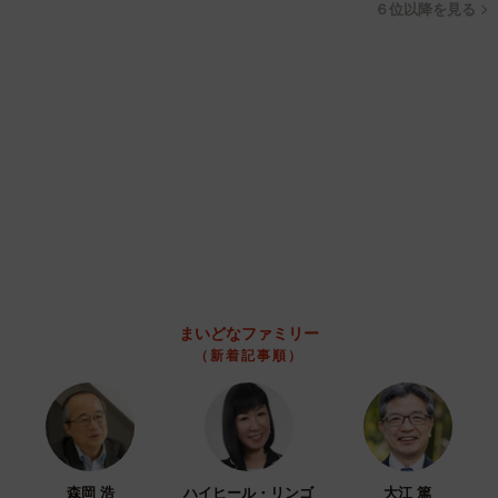
内で独占インタビュー
まいどなニュース
2026.08.07
「男の子のママっぽいよね」ってどういう意
味？ 女系家族で育った母 いつもスカートと
ワンピースしか着ないし、ヒールも好き どの
へんが…
山岡 もと子
2026.08.07
2歳半の長男と生後2カ月の次男の母 母子手帳
2冊をイラストでいっぱいに 見る人を楽しま
せる家族ストーリーに「かわいすぎる！」
山岡 もと子
2026.08.07
「ちょっとババロアみたい」パートナーの誕生
日に手作りトートバッグ 完成まで1年 淡い
藍染めに漂うクラゲ よく見ると…「センスす
ごい」
山岡 もと子
2026.08.07
【お盆の帰省】既婚女性の半数以上が「日常よ