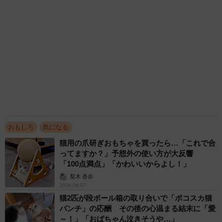
【漫画】大学生息子の「頼れる彼氏」っぷりを
見て母は絶句 「起きなよ、遅刻するよ」っ
て…あなた毎朝私が起こしてますけど？笑
松波 穂乃圭
2026.08.07
京都駅をぶらぶら→ホームの隅に何やら「ドロ
ン」のポーズをする忍者 この暑い中いったい
なぜ？ 近づいてみたら… 「見つかるなんて
未熟」
中将 タカノリ
2026.08.06
飼い主が食べているヨーグルトをもらえなかっ
た犬さん、爆裂に拗ねた顔がかわいすぎ「鼻息
フスフス」「反則レベル」
椎名 碧
2026.08.06
アクセスランキング
「化けましたね～」10歳で綾瀬はるかの娘役→
雰囲気ガラリの18歳に成長 「メイクで雰囲気
が」「宝塚に入れそう」