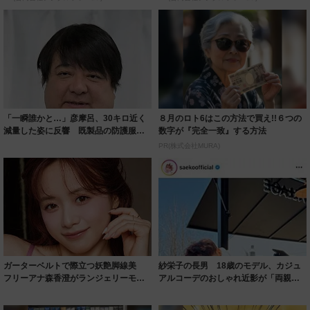
「一瞬誰かと…」彦摩呂、30キロ近く
８月のロト6はこの方法で買え!!６つの
減量した姿に反響 既製品の防護服が
数字が『完全一致』する方法
着られると...
PR(株式会社MURA)
ガーターベルトで際立つ妖艶脚線美
紗栄子の長男 18歳のモデル、カジュ
フリーアナ森香澄がランジェリーモデ
アルコーデのおしゃれ近影が「両親の
ルに ｢PE...
いいとこ取...