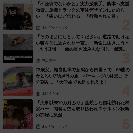
干せる！最近人気の戸建ての「中庭」 ところ
が…実際住んでみて分かった後悔ポイント
中瀬 えみ
2026.08.07
難聴のお姉ちゃんに5歳の妹が手話通訳 互い
に支え合う家族の日常に反響「妹ちゃん、頼も
しい」「かわいい通訳さん」
五ヶ瀬 あお
2026.08.07
ラストライブ控えるT-BOLAN森友嵐士 にしたん社長がTikTok