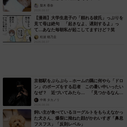
まいどなメディア
「不謹慎でないかと」実力派歌手、熊本へ支援
物資…運搬トラックの車体デザインにためら
い 「痛いほど伝わる」「行動され立派」
まいどなトピック
「そのままにしといてください」道路で動けな
い猫を前に返された一言… 懸命に生きようと
した4日間 「命の重さはみんな同じ」保護団
体代表の訴え
渡辺 晴子
72歳父、軽自動車で新潟から四国まで 65歳の
母と2人で3泊4日の旅 パーキングの休憩まで
分刻み… 「大学生でも組まねえよ！」
山岡 もと子
「火事以来10カ月ぶり」全焼した自宅訪れた林
家ぺー 内装も壁も取り払われスケルトン状態
の部屋に呆然