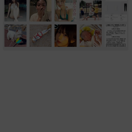
おもしろ
気になる
猫用の爪研ぎおもちゃを買ったら…「これで合
ってますか？」予想外の使い方が大反響
「100点満点」「かわいいからよし！」
梨木 香奈
2026.08.07
猫2匹が段ボール箱の取り合いで「ポコスカ猫
パンチ」の応酬 その後の心温まる結末に「愛
～！」「おばちゃん泣きそうや…」
梨木 香奈
2026.08.07