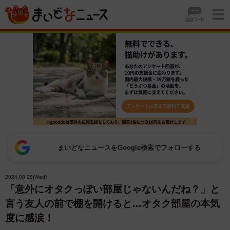
まいどなニュースをGoogle検索でフォローする
2024.08.28(Wed)
「意外にオタクっぽい部屋じゃないんだね？」と
言う友人の前で棚を開けると…オタク部屋の本気
度に感涙！