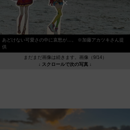
あどけない可愛さの中に哀愁が…。 ※加藤アカツキさん提
供
まだまだ画像は続きます。画像（9/14）
↓ スクロールで次の写真 ↓