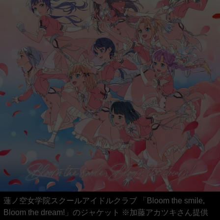
蓮ノ空女学院スクールアイドルクラブ 「Bloom the smile,
Bloom the dream!」のジャケット ※加藤アカツキさん提供