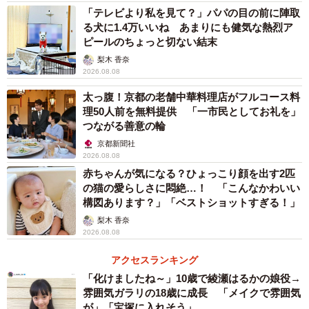
「テレビより私を見て？」パパの目の前に陣取
る犬に1.4万いいね あまりにも健気な熱烈ア
ピールのちょっと切ない結末
梨木 香奈
2026.08.08
太っ腹！京都の老舗中華料理店がフルコース料
理50人前を無料提供 「一市民としてお礼を」
つながる善意の輪
京都新聞社
2026.08.08
赤ちゃんが気になる？ひょっこり顔を出す2匹
の猫の愛らしさに悶絶…！ 「こんなかわいい
構図あります？」「ベストショットすぎる！」
梨木 香奈
2026.08.08
アクセスランキング
「化けましたね～」10歳で綾瀬はるかの娘役→
雰囲気ガラリの18歳に成長 「メイクで雰囲気
が」「宝塚に入れそう」