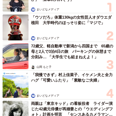
まいどなメディア
「ウソだろ」体重130kgの女性芸人オダウエダ
植田 大学時代のほっそり姿に「マジで」
まいどなメディア
72歳父、軽自動車で新潟から四国まで 65歳の
母と2人で3泊4日の旅 パーキングの休憩まで
分刻み… 「大学生でも組まねえよ！」
山岡 もと子
「我慢できず」村上佳菜子、イケメン夫と全力
ハグ「可愛いふたり」「素敵なご夫婦」
まいどなメディア
両親は「東京キッド」の看板役者 ライダー演
じた42歳元俳優が再婚妻との「ウエディングフ
ォト」計画を明言 「センスあるカメラマン求