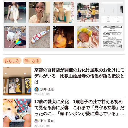
おもしろ
気になる
京都の百貨店が開催のお化け屋敷のお化けにモ
デルがいる 比叡山延暦寺の僧侶が語る伝説と
は
浅井 佳穂
2026.08.08
12歳の愛犬に変化 1歳息子の膝で甘える初め
て見せる姿に反響 これまで「見守る立場」だ
ったのに…「頭ポンポンが愛に満ちている」
「尊…」
梨木 香奈
2026.08.08