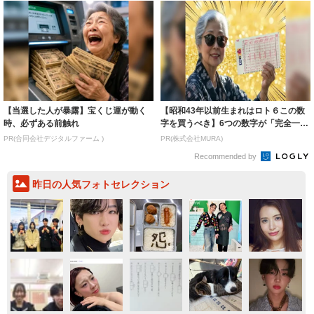
【当選した人が暴露】宝くじ運が動く
【昭和43年以前生まれはロト６この数
時、必ずある前触れ
字を買うべき】6つの数字が「完全一
致」する方...
PR(合同会社デジタルファーム )
PR(株式会社MURA)
Recommended by
昨日の人気フォトセレクション