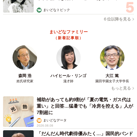
む」
まいどなトピック
６位以降を見る
まいどなファミリー
（新着記事順）
森岡 浩
ハイヒール・リンゴ
大江 篤
姓氏研究家
漫才師
園田学園女子大学学長
もっと見る
補助があっても約9割が「夏の電気・ガス代は
重い」と回答…猛暑でも「冷房を控える」人が
7割超に
まいどなデータ
2026.08.08
「だんだん時代劇俳優みたく…」国民的バンド