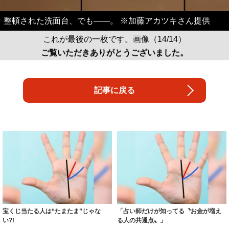
整頓された洗面台、でも――。 ※加藤アカツキさん提供
これが最後の一枚です。画像（14/14）
ご覧いただきありがとうございました。
記事に戻る
宝くじ当たる人は“たまたま”じゃな
「占い師だけが知ってる〝お金が増え
い?!
る人の共通点〟」