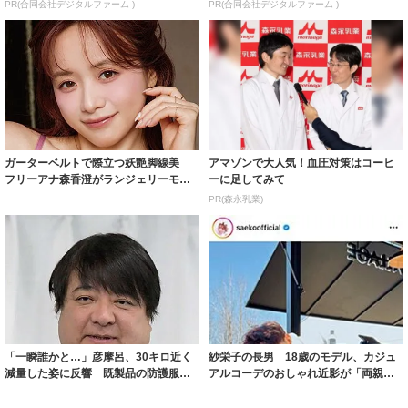
PR(合同会社デジタルファーム )
PR(合同会社デジタルファーム )
ガーターベルトで際立つ妖艶脚線美
アマゾンで大人気！血圧対策はコーヒ
フリーアナ森香澄がランジェリーモデ
ーに足してみて
ルに ｢PE...
PR(森永乳業)
「一瞬誰かと…」彦摩呂、30キロ近く
紗栄子の長男 18歳のモデル、カジュ
減量した姿に反響 既製品の防護服が
アルコーデのおしゃれ近影が「両親の
着られると...
いいとこ取...