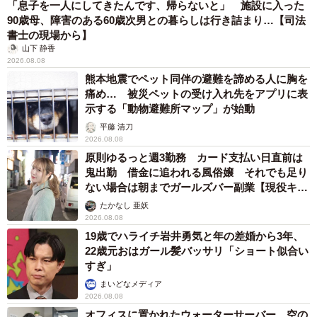
「息子を一人にしてきたんです、帰らないと」 施設に入った
90歳母、障害のある60歳次男との暮らしは行き詰まり…【司法
書士の現場から】
山下 静香
2026.08.08
熊本地震でペット同伴の避難を諦める人に胸を
痛め… 被災ペットの受け入れ先をアプリに表
示する「動物避難所マップ」が始動
平藤 清刀
2026.08.08
原則ゆるっと週3勤務 カード支払い日直前は
鬼出勤 借金に追われる風俗嬢 それでも足り
ない場合は朝までガールズバー副業【現役キャ
ストに取材】
たかなし 亜妖
2026.08.08
19歳でハライチ岩井勇気と年の差婚から3年、
22歳元おはガール髪バッサリ「ショート似合い
すぎ」
まいどなメディア
2026.08.08
オフィスに置かれたウォーターサーバー 空の