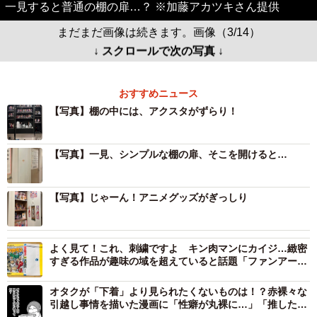
一見すると普通の棚の扉…？ ※加藤アカツキさん提供
まだまだ画像は続きます。画像（3/14）
↓ スクロールで次の写真 ↓
おすすめニュース
【写真】棚の中には、アクスタがずらり！
【写真】一見、シンプルな棚の扉、そこを開けると…
【写真】じゃーん！アニメグッズがぎっしり
よく見て！これ、刺繍ですよ キン肉マンにカイジ…緻密
すぎる作品が趣味の域を超えていると話題「ファンアート
の一環で」
オタクが「下着」より見られたくないものは！？赤裸々な
引越し事情を描いた漫画に「性癖が丸裸に…」「推したち