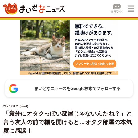
まいどなニュースをGoogle検索でフォローする
2024.08.28(Wed)
「意外にオタクっぽい部屋じゃないんだね？」と
言う友人の前で棚を開けると…オタク部屋の本気
度に感涙！