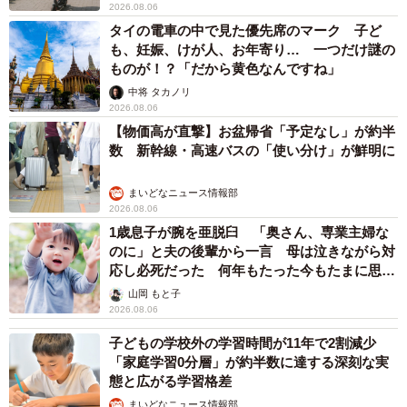
2026.08.06
タイの電車の中で見た優先席のマーク 子ど
も、妊娠、けが人、お年寄り… 一つだけ謎の
ものが！？「だから黄色なんですね」
中将 タカノリ
2026.08.06
【物価高が直撃】お盆帰省「予定なし」が約半
数 新幹線・高速バスの「使い分け」が鮮明に
まいどなニュース情報部
2026.08.06
1歳息子が腕を亜脱臼 「奥さん、専業主婦な
のに」と夫の後輩から一言 母は泣きながら対
応し必死だった 何年もたった今もたまに思い
出し…
山岡 もと子
2026.08.06
子どもの学校外の学習時間が11年で2割減少
「家庭学習0分層」が約半数に達する深刻な実
態と広がる学習格差
まいどなニュース情報部