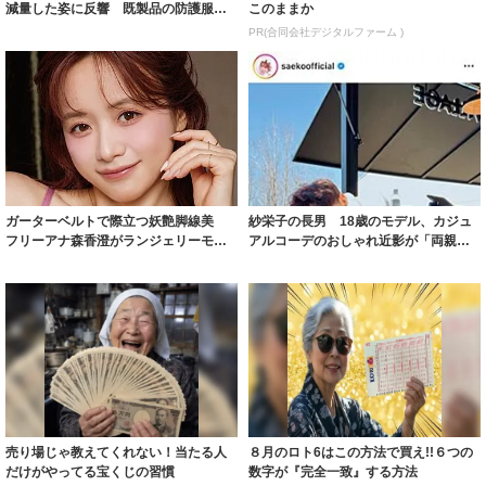
減量した姿に反響 既製品の防護服が
このままか
着られると...
PR(合同会社デジタルファーム )
ガーターベルトで際立つ妖艶脚線美
紗栄子の長男 18歳のモデル、カジュ
フリーアナ森香澄がランジェリーモデ
アルコーデのおしゃれ近影が「両親の
ルに ｢PE...
いいとこ取...
売り場じゃ教えてくれない！当たる人
８月のロト6はこの方法で買え!!６つの
だけがやってる宝くじの習慣
数字が『完全一致』する方法