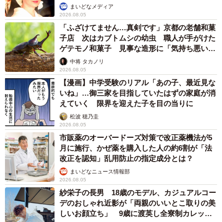
まいどなメディア
2026.08.05
「ふざけてません…真剣です」京都の老舗和菓
子店 次はカブトムシの幼虫 職人が手がけた
ゲテモノ和菓子 見事な造形に「気持ち悪いく
らいリアル」
中将 タカノリ
2026.08.05
【漫画】中学受験のリアル「あの子、最近見な
いね」…御三家を目指していたはずの家庭が消
えていく 限界を迎えた子を目の当りに
松波 穂乃圭
2026.08.05
市販薬のオーバードーズ対策で改正薬機法が5
月に施行、かぜ薬を購入した人の約6割が「法
改正を認知」乱用防止の指定成分とは？
まいどなニュース情報部
2026.08.05
紗栄子の長男 18歳のモデル、カジュアルコー
デのおしゃれ近影が「両親のいいとこ取りの美
しいお顔立ち」 9歳に渡英し全寮制カレッジ