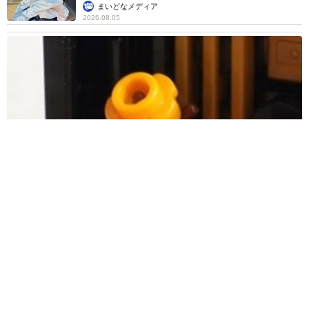
で学ぶ
まいどなメディア
2026.08.05
たった50パーツのレゴで作った極小仏壇 ろうそく、花立て、
お供えのご飯、観音開きの扉の奥には位牌も…「チーンの音が
聞こえてきそう」
山岡 もと子
2026.08.05
透明感が半端ない！ 「50歳には見えない」
「永遠に綺麗」な内田有紀 ショートヘア＆半
袖白シャツの最強夏コーデ