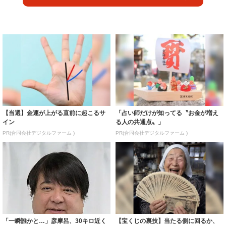
【当選】金運が上がる直前に起こるサ
「占い師だけが知ってる〝お金が増え
イン
る人の共通点〟」
PR(合同会社デジタルファーム )
PR(合同会社デジタルファーム )
「一瞬誰かと…」彦摩呂、30キロ近く
【宝くじの裏技】当たる側に回るか、