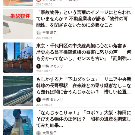
2026.08.06
「事故物件」という言葉のイメージにとらわれ
ていませんか？ 不動産業者が語る「物件の可
能性」を閉ざさないために必要なこと
平藤 清刀
2026.08.06
東京・千代田区の中央線高架に心ない落書き
歴史ある昌平橋架道橋の被害に怒りの声 「何
も分かってないし、センスも古い」「罰則強化
して」
中将 タカノリ
2026.08.06
もしかすると「下山ダッシュ」 リニア中央新
幹線の長野県駅 在来線との乗り継ぎなし→な
ら走れば間に合うんじゃない？ 惜しい位置関
係が反響
中将 タカノリ
2026.08.06
「なんじゃこりゃ！」「ロボ？」大阪・梅田に
そびえる物体の正体は？ 昭和の遺産を調査し
てみた結果…
太田 浩子