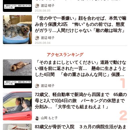
体代表の訴え
渡辺 晴子
2026.08.05
「世の中で一番嫌い」顔を合わせば、本気で噛
み合う保護犬2匹 “怖い”ものの前では、態度
がガラリ…人間だけじゃない「敵の敵は味方」
渡辺 晴子
2026.08.04
アクセスランキング
「そのままにしといてください」道路で動けな
い猫を前に返された一言… 懸命に生きようと
した4日間 「命の重さはみんな同じ」保護団
体代表の訴え
渡辺 晴子
72歳父、軽自動車で新潟から四国まで 65歳の
母と2人で3泊4日の旅 パーキングの休憩まで
分刻み… 「大学生でも組まねえよ！」
山岡 もと子
83歳父が骨折で入院 ３カ月の病院生活があま