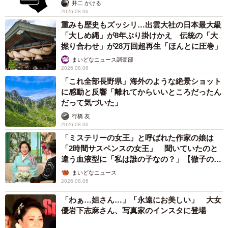
提」の対策
井二 かける
2026.08.06
重みも歴史もズッシリ…出雲大社の日本最大級
「大しめ縄」が8年ぶり掛けかえ 伝統の「大
撚り合わせ」が28万回超再生「ほんとに圧巻」
まいどなニュース調査部
2026.08.06
「これ全部長野県」海外のような絶景ショット
に感動と反響「離れてからいいところだったん
だって気づいた」
行橋 友
2026.08.06
「ミステリーの女王」と呼ばれた作家の娘は
「2時間サスペンスの女王」 聞いていたのと
違う血液型に「私は誰の子なの？」【徹子の部
屋】
まいどなニュース
2026.08.06
「わぁ…姐さん…」「永遠にお美しい」 大女
優岩下志麻さん、写真家のインスタに登場