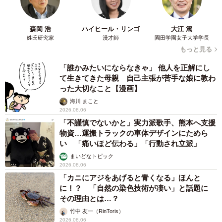
森岡 浩
ハイヒール・リンゴ
大江 篤
姓氏研究家
漫才師
園田学園女子大学学長
もっと見る
「誰かみたいにならなきゃ」 他人を正解にし
て生きてきた母親 自己主張が苦手な娘に教わ
った大切なこと【漫画】
海川 まこと
2026.08.06
「不謹慎でないかと」実力派歌手、熊本へ支援
物資…運搬トラックの車体デザインにためら
い 「痛いほど伝わる」「行動され立派」
まいどなトピック
2026.08.06
「カニにアジをあげると青くなる」ほんと
に！？ 「自然の染色技術が凄い」と話題に
その理由とは…？
竹中 友一（RinToris）
2026.08.06