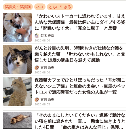
保護犬・保護猫
ネコ
ともに生きる
「かわいいストーカーに追われています」甘え
ん坊な元保護猫 最後は飼い主にダイブする姿
に「間違いなく犬」「完全に親子」と反響
梨木 香奈
2026.08.06
がんと片目の失明、3時間おきの壮絶な介護を
乗り越えた猫 「叶わないかもしれない」と覚
悟した19歳の誕生日を迎えて感動
古川 諭香
2026.08.06
保護猫カフェでひとりぼっちだった「耳が聞こ
えないシニア猫」と運命の出会い→重度のペッ
トロスで適応障害だった女性の人生が一変
古川 諭香
2026.08.05
「そのままにしといてください」道路で動けな
い猫を前に返された一言… 懸命に生きようと
した4日間 「命の重さはみんな同じ」保護団