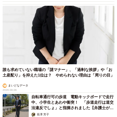
誰も求めていない職場の「謎マナー」、「過剰な挨拶」や「お
土産配り」を抑えた1位は？ やめられない理由は「周りの目」
まいどなデータ
2026.08.06
自転車通行可の歩道 電動キックボードで走行
中、小学生とあわや衝突！ 「歩道走行は道交
法違反でしょ」と指摘されました【弁護士が解
説】
長澤 芳子