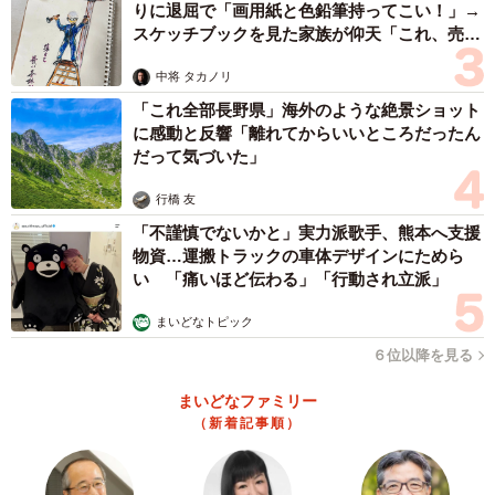
りに退屈で「画用紙と色鉛筆持ってこい！」→
スケッチブックを見た家族が仰天「これ、売れ
ますよ…」
中将 タカノリ
「これ全部長野県」海外のような絶景ショット
に感動と反響「離れてからいいところだったん
だって気づいた」
行橋 友
「不謹慎でないかと」実力派歌手、熊本へ支援
物資…運搬トラックの車体デザインにためら
い 「痛いほど伝わる」「行動され立派」
まいどなトピック
６位以降を見る
まいどなファミリー
（新着記事順）