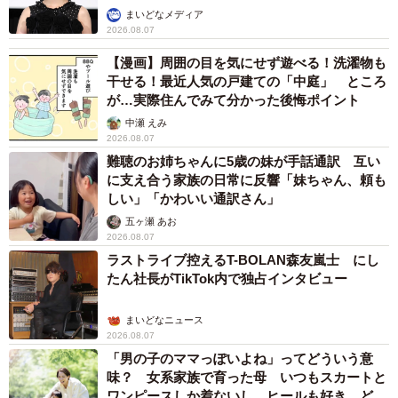
まいどなメディア
2026.08.07
【漫画】周囲の目を気にせず遊べる！洗濯物も
干せる！最近人気の戸建ての「中庭」 ところ
が…実際住んでみて分かった後悔ポイント
中瀬 えみ
2026.08.07
難聴のお姉ちゃんに5歳の妹が手話通訳 互い
に支え合う家族の日常に反響「妹ちゃん、頼も
しい」「かわいい通訳さん」
五ヶ瀬 あお
2026.08.07
ラストライブ控えるT-BOLAN森友嵐士 にし
たん社長がTikTok内で独占インタビュー
まいどなニュース
2026.08.07
「男の子のママっぽいよね」ってどういう意
味？ 女系家族で育った母 いつもスカートと
ワンピースしか着ないし、ヒールも好き どの