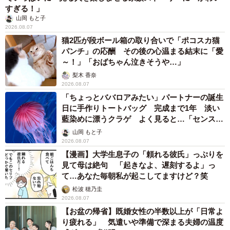
すぎる！」
山岡 もと子
2026.08.07
猫2匹が段ボール箱の取り合いで「ポコスカ猫
パンチ」の応酬 その後の心温まる結末に「愛
～！」「おばちゃん泣きそうや…」
梨木 香奈
2026.08.07
「ちょっとババロアみたい」パートナーの誕生
日に手作りトートバッグ 完成まで1年 淡い
藍染めに漂うクラゲ よく見ると…「センスす
ごい」
山岡 もと子
2026.08.07
【漫画】大学生息子の「頼れる彼氏」っぷりを
見て母は絶句 「起きなよ、遅刻するよ」っ
て…あなた毎朝私が起こしてますけど？笑
松波 穂乃圭
2026.08.07
【お盆の帰省】既婚女性の半数以上が「日常よ
り疲れる」 気遣いや準備で深まる夫婦の温度