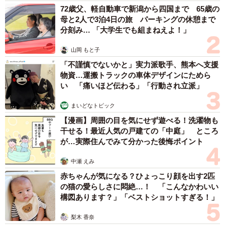
72歳父、軽自動車で新潟から四国まで 65歳の
母と2人で3泊4日の旅 パーキングの休憩まで
分刻み… 「大学生でも組まねえよ！」
山岡 もと子
「不謹慎でないかと」実力派歌手、熊本へ支援
物資…運搬トラックの車体デザインにためら
い 「痛いほど伝わる」「行動され立派」
まいどなトピック
【漫画】周囲の目を気にせず遊べる！洗濯物も
干せる！最近人気の戸建ての「中庭」 ところ
が…実際住んでみて分かった後悔ポイント
中瀬 えみ
赤ちゃんが気になる？ひょっこり顔を出す2匹
の猫の愛らしさに悶絶…！ 「こんなかわいい
構図あります？」「ベストショットすぎる！」
梨木 香奈