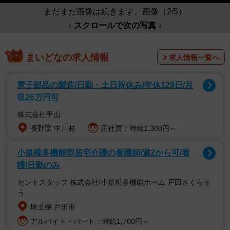
まだまだ画像は続きます。画像（2/5）
↓ スクロールで次の写真 ↓
まいどなの求人情報
求人情報一覧へ
電子部品の製造/日勤・土日祝休み/年休129日/月
収26万円可
株式会社平山
長野県 中川村
正社員：時給1,300円～
小規模多機能型居宅介護の看護師/週2から可/看
護/日勤のみ
セントスタッフ 株式会社/小規模多機能ホーム 戸田さくらそ
う
埼玉県 戸田市
アルバイト・パート：時給1,700円～