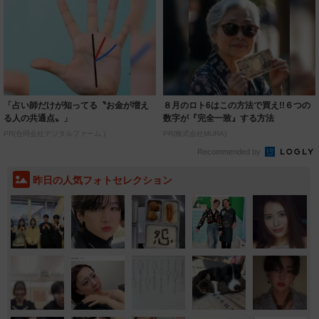
「占い師だけが知ってる〝お金が増え
８月のロト6はこの方法で買え!!６つの
る人の共通点〟」
数字が『完全一致』する方法
PR(合同会社デジタルファーム )
PR(株式会社MURA)
Recommended by
昨日の人気フォトセレクション