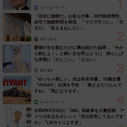
まいどなメディア
「完全に旅館だ」お盆も仕事…30代独身男性、
自宅で旅館料理を再現 「マジですごい」「天
才だ」「私もまねしたい」
金井 かおる
愛猫が水を飲むたびに褒め続けた結果→「今か
ら飲むよ！」と飼い主を呼ぶように 誇らしげ
な表情に「かしこい」「えらい」
梨木 香奈
「めっちゃ美しい」夫は有名俳優… 50歳女優
「VIVANT」出演を予告 「奥さまだったんで
すね」「気になります」
まいどなトピック
令和8年8月8日に「888」高級車を大量投稿 ア
メリカ生まれタレント「何台所有してるんです
か」「LMカッコよすぎ」