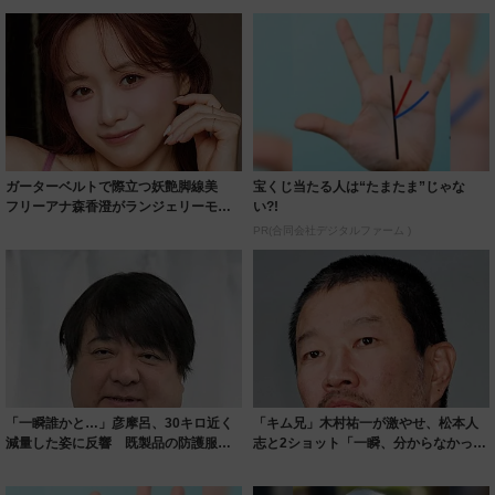
ガーターベルトで際立つ妖艶脚線美
宝くじ当たる人は“たまたま”じゃな
フリーアナ森香澄がランジェリーモデ
い?!
ルに ｢PE...
PR(合同会社デジタルファーム )
「一瞬誰かと…」彦摩呂、30キロ近く
「キム兄」木村祐一が激やせ、松本人
減量した姿に反響 既製品の防護服が
志と2ショット「一瞬、分からなかった
着られると...
わ」「テキ...