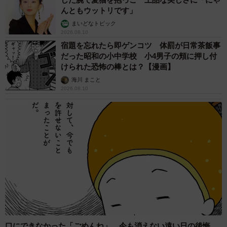
んともウットリです」
まいどなトピック
2026.08.10
宿題を忘れたら即ゲンコツ 体罰が日常茶飯事
だった昭和の小中学校 小4男子の頬に押し付
けられた恐怖の棒とは？【漫画】
海川 まこと
2026.08.10
口にできなかった「ごめんね」 今も消えない遠い日の後悔