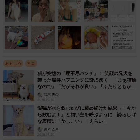
おもしろ
ネコ
猫が突然の「理不尽パンチ」！ 笑顔の兄犬を
襲った爆笑ハプニングにSNS沸く 「まぁ猫様
なので」「だがそれが良い」「ふたりともかわ
いいね」
梨木 香奈
2026.08.10
愛猫が水を飲むたびに褒め続けた結果→「今か
ら飲むよ！」と飼い主を呼ぶように 誇らしげ
な表情に「かしこい」「えらい」
梨木 香奈
2026.08.10