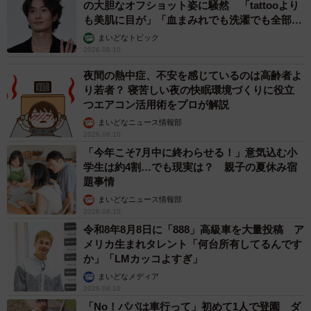
の大胆なオフショット姿に騒然 「tattooより
も美肌に目が」「血まみれでも洗濯でも全部か
っこいい」
まいどなトピック
2026.08.10
夜間の熱中症、不安を感じているのは高齢者よ
り若者？ 寝苦しい夜の快眠環境づくりに役立
つエアコン活用術をプロが解説
まいどなニュース情報部
2026.08.10
「今年こそ7月中に終わらせる！」意気込む小
学生は約4割…でも現実は？ 親子の夏休み宿
題事情
まいどなニュース情報部
2026.08.10
令和8年8月8日に「888」高級車を大量投稿 ア
メリカ生まれタレント「何台所有してるんです
か」「LMカッコよすぎ」
まいどなメディア
2026.08.10
「No！パパは車行って」初めて1人で登園 ダ