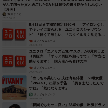
がんで弱った父と過ごした3カ月は最後の贈り物かもしれない
【漫画】
海川 まこと
2026.08.10
8月13日まで期間限定3990円 「アイロンなし
でキレイに着られる」ユニクロのシャツワン
ピ 「軽くて涼しい」「スタイル良く見える」
の声
まいどなニュース
2026.08.10
ユニクロ「エアリズム3Dマスク」が8月10日よ
り再販売 「ずっと再販を願ってて」「本当に
助かります！」購入者から喜びの声
まいどなニュース
2026.08.10
「めっちゃ美しい」夫は有名俳優… 50歳女優
「VIVANT」出演を予告 「奥さまだったんで
すね」「気になります」
まいどなトピック
2026.08.10
「韓国でもカッコ良い」36歳俳優 出演ドラマ