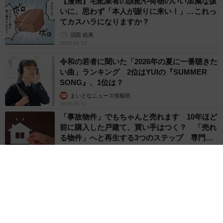
【漫画】宅配業者の誤配や荷物のいい加減な扱
いに、思わず「本人が謝りに来い！」…これっ
てカスハラになりますか？
沼田 絵美
2026.08.10
令和の若者に聞いた「2026年の夏に一番聴きた
い曲」ランキング 2位はYUIの『SUMMER
SONG』、1位は？
まいどなニュース情報部
2026.08.10
「事故物件」でもちゃんと売れます 10年ほど
前に購入した戸建て、買い手はつく？ 「売れ
る物件」へと再生する3つのステップ 専門家
が解説
平藤 清刀
2026.08.10
「ここだけの話」 客対応の悩みを担当黒服に
相談したら…他キャストに筒抜け！ 「人の悩
みを簡単に漏洩するとか、サイテー」【現役キ
ャストに取材】
たかなし 亜妖
2026.08.09