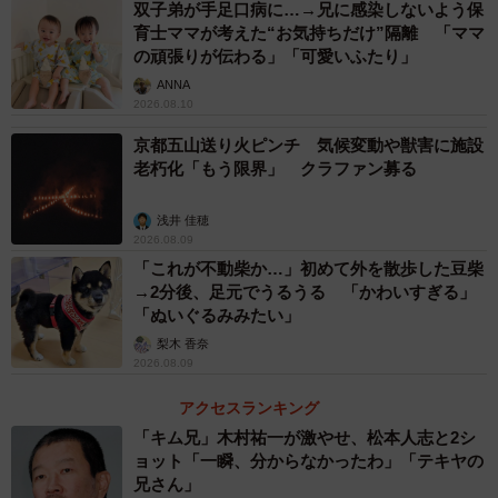
双子弟が手足口病に…→兄に感染しないよう保
育士ママが考えた“お気持ちだけ”隔離 「ママ
の頑張りが伝わる」「可愛いふたり」
ANNA
2026.08.10
京都五山送り火ピンチ 気候変動や獣害に施設
老朽化「もう限界」 クラファン募る
浅井 佳穂
2026.08.09
「これが不動柴か…」初めて外を散歩した豆柴
→2分後、足元でうるうる 「かわいすぎる」
「ぬいぐるみみたい」
梨木 香奈
2026.08.09
アクセスランキング
「キム兄」木村祐一が激やせ、松本人志と2シ
ョット「一瞬、分からなかったわ」「テキヤの
兄さん」