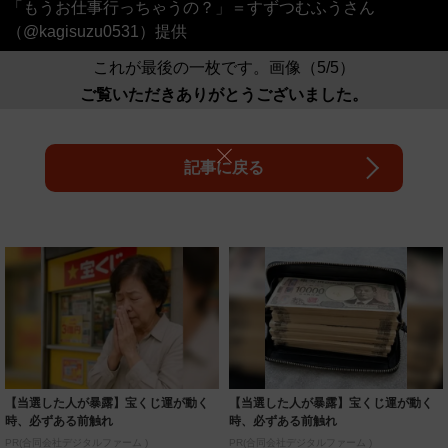
「もうお仕事行っちゃうの？」＝すずつむふうさん
（@kagisuzu0531）提供
これが最後の一枚です。画像（5/5）
ご覧いただきありがとうございました。
記事に戻る
【当選した人が暴露】宝くじ運が動く
【当選した人が暴露】宝くじ運が動く
時、必ずある前触れ
時、必ずある前触れ
PR(合同会社デジタルファーム )
PR(合同会社デジタルファーム )