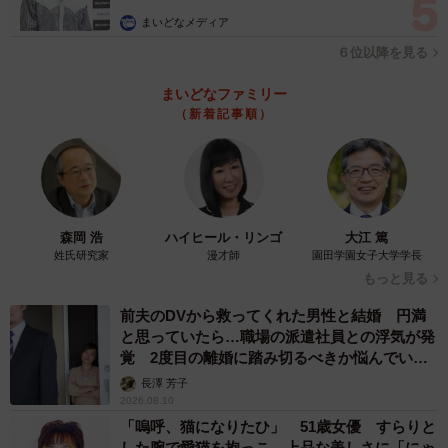
まいどなメディア
６位以降を見る
まいどなファミリー
（新着記事順）
森岡 浩
ハイヒール・リンゴ
大江 篤
姓氏研究家
漫才師
園田学園女子大学学長
もっと見る
前夫のDVから救ってくれた男性と結婚 円満
と思っていたら…職場の派遣社員との浮気が発
覚 2度目の離婚に踏み切るべきか悩んでいま
す【夫婦関係修復カウンセラーが解説】
長澤 芳子
2026.08.10
「嗚呼、猫になりたひ」 51歳女優 すらりと
した腕で愛猫を抱っこ 上品な美しさに「にゃ