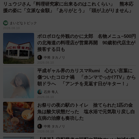
リュウジさん「料理研究家に出来るのはこれくらい」 熊本応
援の姿に「立派な金額」「ありがとう」「頭が上がりません」
まいどなトピック
2026.08.10
ボロボロな外観のかに太郎 名物メニュ−500円
の北海道の料理店が営業再開 90歳初代店主が
接客する日も
中将 タカノリ
2026.08.10
平成ギャル界のカリスマRumi 心ない言葉に
傷ついたコロナ禍 「ホンマでっか!?TV」から
朝ドラへ 「アンチを見返す日がキター！」
石井 隼人
2026.08.10
お祭りの夜の駅のトイレ 捨てられた1匹の金
魚は酸欠状態だった 塩水浴で元気取り戻し白
点病の治療も奏功した
中将 タカノリ
2026.08.10