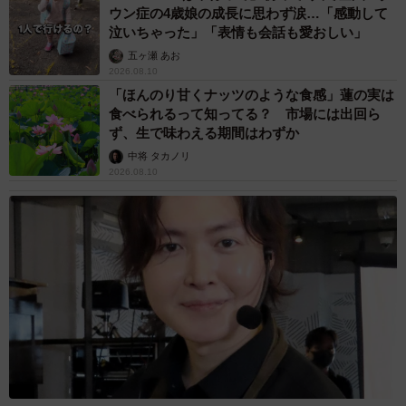
ウン症の4歳娘の成長に思わず涙…「感動して
泣いちゃった」「表情も会話も愛おしい」
五ヶ瀬 あお
2026.08.10
「ほんのり甘くナッツのような食感」蓮の実は
食べられるって知ってる？ 市場には出回ら
ず、生で味わえる期間はわずか
中将 タカノリ
2026.08.10