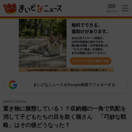
まいどなニュースをGoogle検索でフォローする
2024.07.23(Tue)
置き物に擬態している！？収納棚の一角で気配を
消して子どもたちの目を欺く猫さん 「巧妙な戦
略」はその後どうなった？