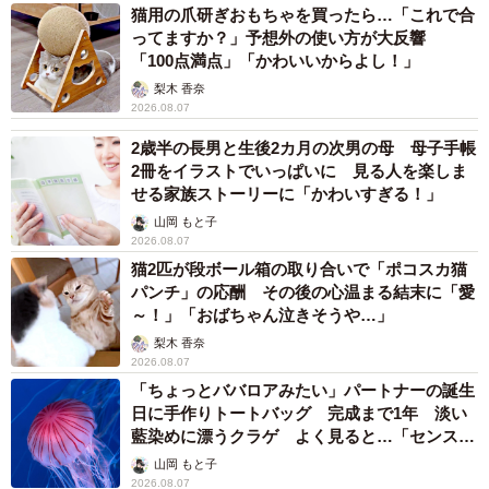
猫用の爪研ぎおもちゃを買ったら…「これで合
姿を思い出すと、メンバーは「さくらロス」となり、正直
ってますか？」予想外の使い方が大反響
少し寂しくも感じたと言います。
「100点満点」「かわいいからよし！」
梨木 香奈
2026.08.07
でも、優しい里親さん家族に愛され、第二の犬生を歩み始
めてくれたことは何よりもうれしいことです。大好きな散
2歳半の長男と生後2カ月の次男の母 母子手帳
2冊をイラストでいっぱいに 見る人を楽しま
歩に遠慮なく連れていってもらい、いつまでも明るく元気
せる家族ストーリーに「かわいすぎる！」
に過ごしてほしいと願いました。
山岡 もと子
2026.08.07
いぬとずっと ハッピーアダプション部
猫2匹が段ボール箱の取り合いで「ポコスカ猫
パンチ」の応酬 その後の心温まる結末に「愛
https://www.inutozutto.com/cont6/main.html
～！」「おばちゃん泣きそうや…」
梨木 香奈
2026.08.07
「ちょっとババロアみたい」パートナーの誕生
日に手作りトートバッグ 完成まで1年 淡い
藍染めに漂うクラゲ よく見ると…「センスす
ごい」
山岡 もと子
2026.08.07