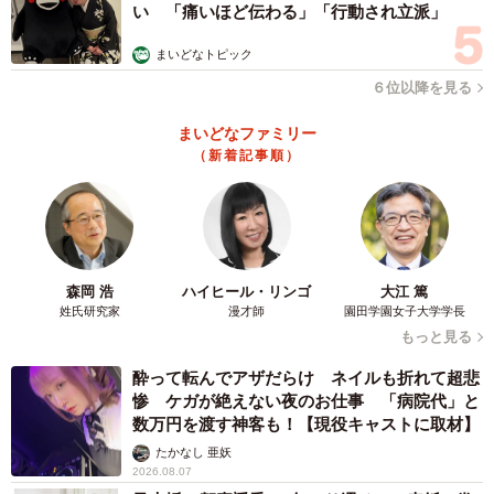
い 「痛いほど伝わる」「行動され立派」
まいどなトピック
６位以降を見る
まいどなファミリー
（新着記事順）
4/6
里親希望者さん一家の娘さんが作ったデコレーション
それでも、さくらはここでも緊張気味。オドオドする日々
森岡 浩
ハイヒール・リンゴ
大江 篤
を送っていましたが、迎え入れてから2週間ほどが経過する
姓氏研究家
漫才師
園田学園女子大学学長
と、里親さん家族の愛情を感じ取り「ここが私の『ずっと
もっと見る
のお家』なのね」と、ソファでくつろぐ姿を見せるように
酔って転んでアザだらけ ネイルも折れて超悲
なりました。
惨 ケガが絶えない夜のお仕事 「病院代」と
数万円を渡す神客も！【現役キャストに取材】
たかなし 亜妖
2026.08.07