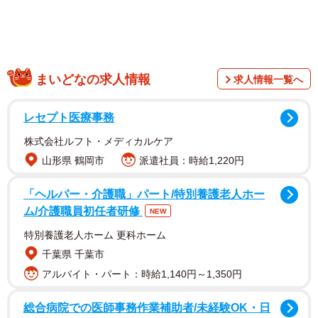
西東京で保護活動を続けるチーム「いぬとずっと ハッピ
まいどなの求人情報
求人情報一覧へ
ーアダプション部」では、さくらを保護し適切なお世話を
した後、ずっとのお家に繋げることにしました。
レセプト医療事務
株式会社ルフト・メディカルケア
自分より体が小さい先住犬にも遠慮がち
山形県 鶴岡市
派遣社員：時給1,220円
保護後、さくらはチームメンバーの家で過ごすことになり
ました。
「ヘルパー・介護職」パート/特別養護老人ホー
ム/介護職員初任者研修
NEW
初対面と同様、控えめで穏やかな性格で闘争心はまるであ
特別養護老人ホーム 更科ホーム
りません。この家にいる先住犬に監視されると、ケージの
千葉県 千葉市
奥のほうで気配を消し争うことを望まないそぶりを見せま
アルバイト・パート：時給1,140円～1,350円
した。散歩が大好きで、日々メンバーの家のお父さんに連
総合病院での医師事務作業補助者/未経験OK・日
れられ、ワクワクしながらうれしそうに歩きます。