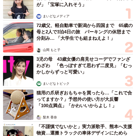
が」「宝塚に入れそう」
が、しばらくして里親募集を開始すると「迎え入れたい」
という里親希望者さんが現れました。小学生のお子さんが
まいどなメディア
いる家族。「さくらの控えめなところが良い」と言ってく
72歳父、軽自動車で新潟から四国まで 65歳の
れ、ここで第二の犬生の一歩を踏み出すことになりまし
母と2人で3泊4日の旅 パーキングの休憩まで
分刻み… 「大学生でも組まねえよ！」
た。
山岡 もと子
この家のお子さんは、さくらがやって来る日までワクワ
3児の母 43歳女優の肩見せコーデでファンざ
ク。さくらを迎えるまでに揃えるべきケージなどの準備は
わざわ 「色っぽすぎて思わず二度見」「むっ
もちろん、お家の壁をかわいくデコレーションして迎え入
かしからずっと可愛い」
れました。
まいどなトピック
猫用の爪研ぎおもちゃを買ったら…「これで合
ってますか？」予想外の使い方が大反響
「100点満点」「かわいいからよし！」
梨木 香奈
「不謹慎でないかと」実力派歌手、熊本へ支援
物資…運搬トラックの車体デザインにためら