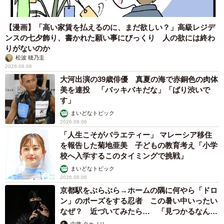
【漫画】「高い家賃を払えるのに、まだ欲しい？」高級レジデ
ンスの七夕飾り、書かれた願い事にびっくり 人の欲には終わ
りがないのか
松波 穂乃圭
2026.08.06
大河出演の39歳俳優 真夏の海で赤銅色の肉体
美を連投 「バッキバキだな」「ばり渋いで
す」
まいどなトピック
2026.08.06
「人生こそがバラエティー」 マレーシア移住
を報告した菊地亜美 子どもの教育考え「小学
校へ入学するこのタイミングで挑戦」
まいどなトピック
2026.08.06
京都駅をぶらぶら→ホームの隅に何やら「ドロ
ン」のポーズをする忍者 この暑い中いったい
なぜ？ 近づいてみたら… 「見つかるなんて
未熟」