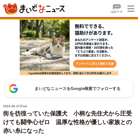
まいどなニュースをGoogle検索でフォローする
2024.08.27(Tue)
街を彷徨っていた保護犬 小柄な先住犬から圧受
けても闘争心ゼロ 温厚な性格が優しい家族との
赤い糸になった