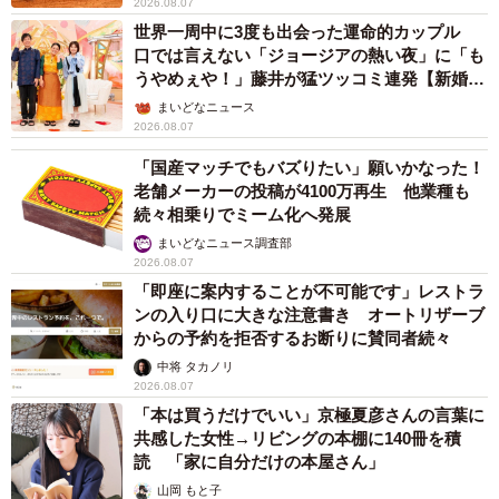
2026.08.07
世界一周中に3度も出会った運命的カップル
口では言えない「ジョージアの熱い夜」に「も
うやめぇや！」藤井が猛ツッコミ連発【新婚さ
ん】
まいどなニュース
2026.08.07
「国産マッチでもバズりたい」願いかなった！
老舗メーカーの投稿が4100万再生 他業種も
続々相乗りでミーム化へ発展
まいどなニュース調査部
2026.08.07
「即座に案内することが不可能です」レストラ
ンの入り口に大きな注意書き オートリザーブ
からの予約を拒否するお断りに賛同者続々
中将 タカノリ
2026.08.07
「本は買うだけでいい」京極夏彦さんの言葉に
共感した女性→リビングの本棚に140冊を積
読 「家に自分だけの本屋さん」
山岡 もと子