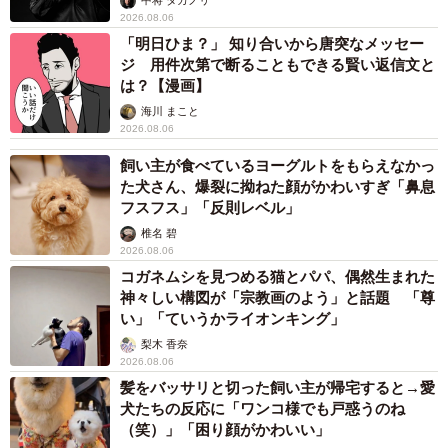
中将 タカノリ
2026.08.06
「明日ひま？」 知り合いから唐突なメッセー
ジ 用件次第で断ることもできる賢い返信文と
は？【漫画】
海川 まこと
2026.08.06
飼い主が食べているヨーグルトをもらえなかっ
た犬さん、爆裂に拗ねた顔がかわいすぎ「鼻息
フスフス」「反則レベル」
椎名 碧
2026.08.06
コガネムシを見つめる猫とパパ、偶然生まれた
神々しい構図が「宗教画のよう」と話題 「尊
い」「ていうかライオンキング」
梨木 香奈
2026.08.06
髪をバッサリと切った飼い主が帰宅すると→愛
犬たちの反応に「ワンコ様でも戸惑うのね
（笑）」「困り顔がかわいい」