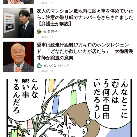
2026.08.07
友人のマンション敷地内に度々車を停めていた
ら…注意の貼り紙でナンバーをさらされました
【弁護士が解説】
長澤 芳子
2026.08.07
愛車は総走行距離17万キロのホンダレジェン
ド 「どなたか欲しい方が居たら」 大御所漫
才師が譲渡の意向
まいどなトピック
2026.08.06