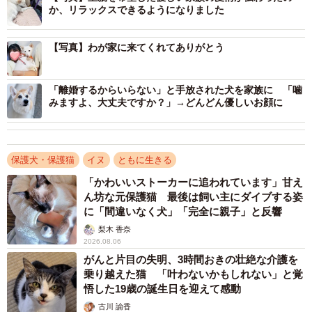
か、リラックスできるようになりました
【写真】わが家に来てくれてありがとう
「離婚するからいらない」と手放された犬を家族に 「噛
みますよ、大丈夫ですか？」→どんどん優しいお顔に
保護犬・保護猫
イヌ
ともに生きる
「かわいいストーカーに追われています」甘え
ん坊な元保護猫 最後は飼い主にダイブする姿
に「間違いなく犬」「完全に親子」と反響
梨木 香奈
2026.08.06
がんと片目の失明、3時間おきの壮絶な介護を
乗り越えた猫 「叶わないかもしれない」と覚
悟した19歳の誕生日を迎えて感動
古川 諭香