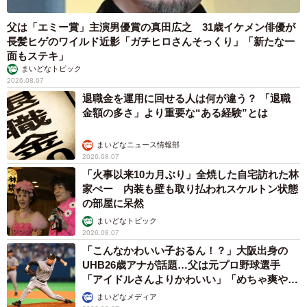
父は「エミー賞」主演男優賞の真田広之 31歳イケメン俳優が
長髪ヒゲのワイルド近影「ガチヒロさんそっくり」「新たな一
面もステキ」
まいどなトピック
2026.08.07
退職金を運用に回せる人は何が違う？ 「退職
金額の多さ」より重要な“ある経験”とは
まいどなニュース情報部
2026.08.07
「火事以来10カ月ぶり」全焼した自宅訪れた林
家ぺー 内装も壁も取り払われスケルトン状態
の部屋に呆然
まいどなトピック
2026.08.07
「こんなかわいい子おるん！？」大阪出身の
UHB26歳アナが話題…父は元プロ野球選手
「アイドルさんよりかわいい」「めちゃ爽や
か」
まいどなメディア