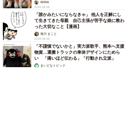
ANNA
2026.08.06
「誰かみたいにならなきゃ」 他人を正解にし
て生きてきた母親 自己主張が苦手な娘に教わ
った大切なこと【漫画】
海川 まこと
2026.08.06
「不謹慎でないかと」実力派歌手、熊本へ支援
物資…運搬トラックの車体デザインにためら
い 「痛いほど伝わる」「行動され立派」
まいどなトピック
2026.08.06