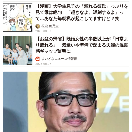
【漫画】大学生息子の「頼れる彼氏」っぷりを
見て母は絶句 「起きなよ、遅刻するよ」っ
て…あなた毎朝私が起こしてますけど？笑
松波 穂乃圭
2026.08.07
【お盆の帰省】既婚女性の半数以上が「日常よ
り疲れる」 気遣いや準備で深まる夫婦の温度
感ギャップ鮮明に
まいどなニュース情報部
2026.08.07