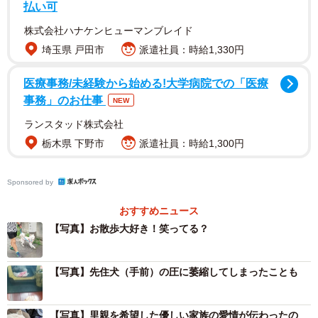
払い可
株式会社ハナケンヒューマンブレイド
埼玉県 戸田市
派遣社員：時給1,330円
医療事務/未経験から始める!大学病院での「医療
事務」のお仕事
NEW
ランスタッド株式会社
栃木県 下野市
派遣社員：時給1,300円
Sponsored by
おすすめニュース
【写真】お散歩大好き！笑ってる？
2/6
散歩の際は笑顔を浮かべてくれるようになったさくらですが…
【写真】先住犬（手前）の圧に萎縮してしまったことも
【写真】里親を希望した優しい家族の愛情が伝わったの