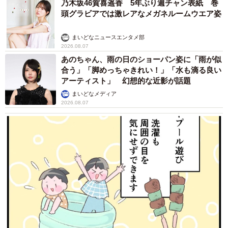
乃木坂46賀喜遥香 5年ぶり週チャン表紙 巻
頭グラビアでは激レアなメガネルームウエア姿
まいどなニュースエンタメ部
2026.08.07
あのちゃん、雨の日のショーパン姿に「雨が似
合う」「脚めっちゃきれい！」「水も滴る良い
アーティスト」 幻想的な近影が話題
まいどなメディア
2026.08.07
5/6
里親希望者さん家族の愛情を受けて、やがてさくらはリラックスするよ
うになりました
「大好きな散歩に、遠慮なく連れていってもらっ
てね」
現在、さくらは温かい家庭の愛情に包まれながらスクスク
のんびり過ごしているようです。