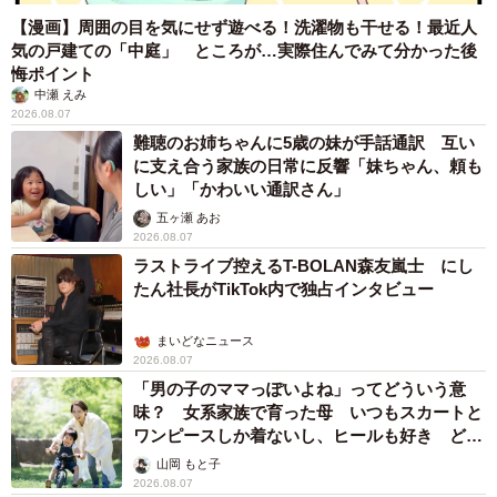
【漫画】周囲の目を気にせず遊べる！洗濯物も干せる！最近人
気の戸建ての「中庭」 ところが…実際住んでみて分かった後
悔ポイント
中瀬 えみ
2026.08.07
難聴のお姉ちゃんに5歳の妹が手話通訳 互い
に支え合う家族の日常に反響「妹ちゃん、頼も
しい」「かわいい通訳さん」
五ヶ瀬 あお
2026.08.07
ラストライブ控えるT-BOLAN森友嵐士 にし
たん社長がTikTok内で独占インタビュー
まいどなニュース
2026.08.07
「男の子のママっぽいよね」ってどういう意
6/6
味？ 女系家族で育った母 いつもスカートと
ワンピースしか着ないし、ヒールも好き どの
さくらと娘さんは大の仲良し！
へんが…
山岡 もと子
2026.08.07
卒業の際、うまく主張できずいつも控えめだったさくらの