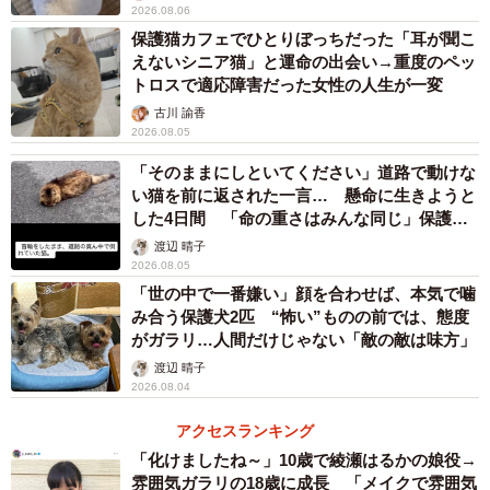
2026.08.06
保護猫カフェでひとりぼっちだった「耳が聞こ
えないシニア猫」と運命の出会い→重度のペッ
トロスで適応障害だった女性の人生が一変
古川 諭香
3/6
2026.08.05
「そのままにしといてください」道路で動けな
先住犬の威圧を受けて萎縮することも
い猫を前に返された一言… 懸命に生きようと
した4日間 「命の重さはみんな同じ」保護団
先住犬にとっては面白くなかったのでしょうか。「大好き
体代表の訴え
渡辺 晴子
なお父さんを取られた」と思ったのか、さくらがいるケー
2026.08.05
ジの前に立ちはだかり、さくらを出さないようにします。
「世の中で一番嫌い」顔を合わせば、本気で噛
み合う保護犬2匹 “怖い”ものの前では、態度
自分より体が小さい先住犬ですが、またもさくらは気配を
がガラリ…人間だけじゃない「敵の敵は味方」
消し、申し訳なさそうに過ごしていました。
渡辺 晴子
2026.08.04
2週間ほどで理解した「ここが私の『ずっとのお
アクセスランキング
家』」
「化けましたね～」10歳で綾瀬はるかの娘役→
そんな控えめな姿がまた愛おしく思わせるさくらでした
雰囲気ガラリの18歳に成長 「メイクで雰囲気