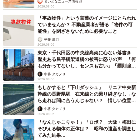
まいどなニュース情報部
2026.08.06
「事故物件」という言葉のイメージにとらわれ
ていませんか？ 不動産業者が語る「物件の可
能性」を閉ざさないために必要なこと
平藤 清刀
2026.08.06
東京・千代田区の中央線高架に心ない落書き
歴史ある昌平橋架道橋の被害に怒りの声 「何
も分かってないし、センスも古い」「罰則強化
して」
中将 タカノリ
2026.08.06
もしかすると「下山ダッシュ」 リニア中央新
幹線の長野県駅 在来線との乗り継ぎなし→な
ら走れば間に合うんじゃない？ 惜しい位置関
係が反響
中将 タカノリ
2026.08.06
「なんじゃこりゃ！」「ロボ？」大阪・梅田に
そびえる物体の正体は？ 昭和の遺産を調査し
てみた結果…