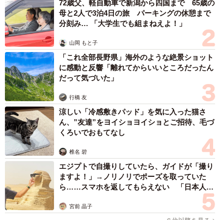
72歳父、軽自動車で新潟から四国まで 65歳の
母と2人で3泊4日の旅 パーキングの休憩まで
分刻み… 「大学生でも組まねえよ！」
山岡 もと子
「これ全部長野県」海外のような絶景ショット
に感動と反響「離れてからいいところだったん
だって気づいた」
行橋 友
涼しい「冷感敷きパッド」を気に入った猫さ
ん、”友達”をヨイショヨイショとご招待、毛づ
くろいでおもてなし
椎名 碧
エジプトで自撮りしていたら、ガイドが「撮り
ますよ！」→ノリノリでポーズを取っていた
ら……スマホを返してもらえない 「日本人は
カモ代表かも」「私は6時間で3万円払った」
宮前 晶子