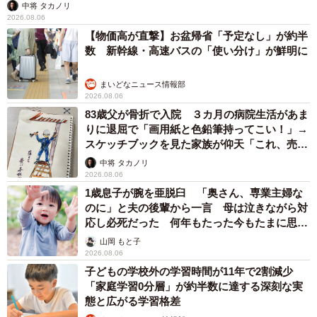
中将 タカノリ
2026.08.06
【物価高が直撃】お盆帰省「予定なし」が約半
数 新幹線・高速バスの「使い分け」が鮮明に
まいどなニュース情報部
2026.08.06
83歳父が骨折で入院 ３カ月の病院生活があま
りに退屈で「画用紙と色鉛筆持ってこい！」→
スケッチブックを見た家族が仰天「これ、売れ
ますよ…」
中将 タカノリ
2026.08.06
1歳息子が腕を亜脱臼 「奥さん、専業主婦な
のに」と夫の後輩から一言 母は泣きながら対
応し必死だった 何年もたった今もたまに思い
出し…
山岡 もと子
2026.08.06
子どもの学校外の学習時間が11年で2割減少
「家庭学習0分層」が約半数に達する深刻な実
態と広がる学習格差