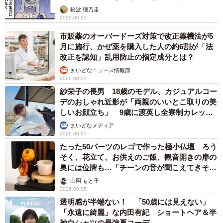
松波 穂乃圭
2026.08.05
市販薬のオーバードーズ対策で改正薬機法が5
月に施行、かぜ薬を購入した人の約6割が「法
改正を認知」乱用防止の指定成分とは？
まいどなニュース情報部
2026.08.05
紗栄子の長男 18歳のモデル、カジュアルコー
デのおしゃれ近影が「両親のいいとこ取りの美
しいお顔立ち」 9歳に渡英し全寮制カレッジ
で学ぶ
まいどなメディア
2026.08.05
たった50パーツのレゴで作った極小仏壇 ろう
そく、花立て、お供えのご飯、観音開きの扉の
奥には位牌も…「チーンの音が聞こえてきそ
う」
山岡 もと子
2026.08.05
透明感が半端ない！ 「50歳には見えない」
「永遠に綺麗」な内田有紀 ショートヘア＆半
袖白シャツの最強夏コーデ