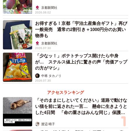
京都新聞社
2026.08.02
お得すぎる！京都「宇治土産集合ギフト」再び
一般発売 通常の2割引き＋1000円分のお買い
物券も
京都新聞社
2026.07.30
「少なッ！」ポテトチップス開けたら中身
が… ステルス値上げに驚きの声「売価アップ
の方がマシ」
中将 タカノリ
2026.07.30
アクセスランキング
「そのままにしといてください」道路で動けな
い猫を前に返された一言… 懸命に生きようと
した4日間 「命の重さはみんな同じ」保護団
体代表の訴え
渡辺 晴子