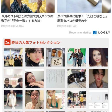
８月のロト6はこの方法で買え!!６つの
タバコ業界に衝撃！「たばこ税なし」
数字が『完全一致』する方法
新型タバコが爆売れ中
PR(株式会社MURA)
PR(株式会社HAL)
Recommended by
昨日の人気フォトセレクション