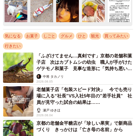
気になる
お菓子
しごと
グルメ
ひと
観光
買ってみたい
行きたい
「ふざけてません…真剣です」京都の老舗和菓
子店 次はカブトムシの幼虫 職人が手がけた
ゲテモノ和菓子 見事な造形に「気持ち悪いく
らいリアル」
中将 タカノリ
2026.08.05
老舗菓子店「包装スピード対決」 今でも売り
場に入る“社長”VS入社5年目の”若手社員” 社
員が見守った試合の結果は……
瀬戸 ゆきほ
2026.08.04
京都の老舗金平糖店が「珍しい果実」で新商品
づくり きっかけは「亡き母の名前」から