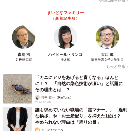
６位以降を見る
まいどなファミリー
（新着記事順）
森岡 浩
ハイヒール・リンゴ
大江 篤
姓氏研究家
漫才師
園田学園女子大学学長
もっと見る
「カニにアジをあげると青くなる」ほんと
に！？ 「自然の染色技術が凄い」と話題に
その理由とは…？
竹中 友一（RinToris）
2026.08.06
誰も求めていない職場の「謎マナー」、「過剰
な挨拶」や「お土産配り」を抑えた1位は？
やめられない理由は「周りの目」
まいどなデータ