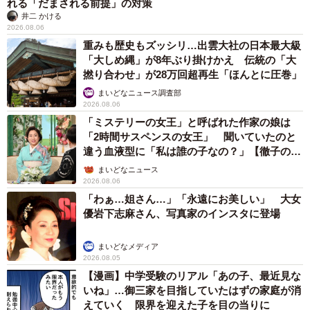
れる「だまされる前提」の対策
井二 かける
2026.08.06
重みも歴史もズッシリ…出雲大社の日本最大級
「大しめ縄」が8年ぶり掛けかえ 伝統の「大
撚り合わせ」が28万回超再生「ほんとに圧巻」
まいどなニュース調査部
2026.08.06
「ミステリーの女王」と呼ばれた作家の娘は
「2時間サスペンスの女王」 聞いていたのと
違う血液型に「私は誰の子なの？」【徹子の部
屋】
まいどなニュース
2026.08.06
「わぁ…姐さん…」「永遠にお美しい」 大女
優岩下志麻さん、写真家のインスタに登場
まいどなメディア
2026.08.05
【漫画】中学受験のリアル「あの子、最近見な
いね」…御三家を目指していたはずの家庭が消
えていく 限界を迎えた子を目の当りに