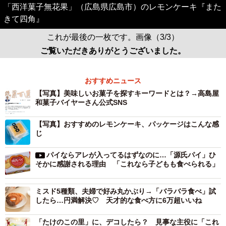
「西洋菓子無花果」（広島県広島市）のレモンケーキ『また
きて四角』
これが最後の一枚です。画像（3/3）
ご覧いただきありがとうございました。
おすすめニュース
【写真】美味しいお菓子を探すキーワードとは？→高島屋
和菓子バイヤーさん公式SNS
【写真】おすすめのレモンケーキ、パッケージはこんな感
じ
パイならアレが入ってるはずなのに…「源氏パイ」ひ
そかに感謝される理由 「これなら子どもも食べられる」
ミスド5種類、夫婦で好み丸かぶり→「バラバラ食べ」試
したら…円満解決♡ 天才的な食べ方に6万超いいね
「たけのこの里」に、デコしたら？ 見事な主役に「これ