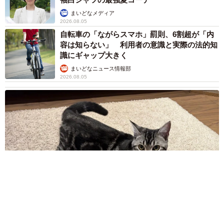
まいどなメディア
2026.08.05
自転車の「ながらスマホ」罰則、6割超が「内
容は知らない」 利用者の意識と実際の法的知
識にギャップ大きく
まいどなニュース情報部
2026.08.05
涼しい「冷感敷きパッド」を気に入った猫さん、”友達”をヨイ
ショヨイショとご招待、毛づくろいでおもてなし