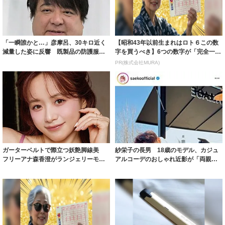
「一瞬誰かと…」彦摩呂、30キロ近く
【昭和43年以前生まれはロト６この数
減量した姿に反響 既製品の防護服が
字を買うべき】6つの数字が「完全一
着られると...
致」する方...
PR(株式会社MURA)
ガーターベルトで際立つ妖艶脚線美
紗栄子の長男 18歳のモデル、カジュ
フリーアナ森香澄がランジェリーモデ
アルコーデのおしゃれ近影が「両親の
ルに ｢PE...
いいとこ取...