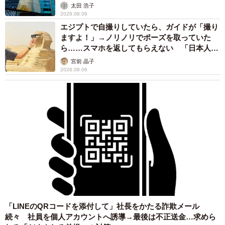
太田 浩子
2026.08.06
エジプトで自撮りしていたら、ガイドが「撮り
ますよ！」→ノリノリでポーズを取っていた
ら……スマホを返してもらえない 「日本人は
カモ代表かも」「私は6時間で3万円払った」
宮前 晶子
2026.08.06
「LINEのQRコードを添付して」社長をかたる詐欺メール
続々 社員を個人アカウントへ誘導→最後は不正送金…求めら