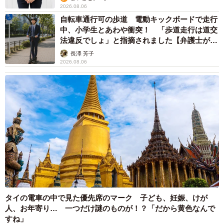
2026.08.06
自転車通行可の歩道 電動キックボードで走行
中、小学生とあわや衝突！ 「歩道走行は道交
法違反でしょ」と指摘されました【弁護士が解
説】
長澤 芳子
2026.08.06
タイの電車の中で見た優先席のマーク 子ども、妊娠、けが
人、お年寄り… 一つだけ謎のものが！？「だから黄色なんで
すね」