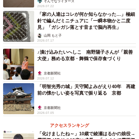
そんでなライターズ
2026.07.22
「家の人達はコレが何か知らなかった…」極細
針で編んだミニチュアに「一瞬本物かと二度
見」「ガシガシ落とす音まで脳内再生」
山岡 もと子
2026.07.17
♪漬け込みたいへしこ 南野陽子さんが「親善
大使」務める京都・舞鶴で保存食づくり
京都新聞社
2026.07.12
「明智光秀の城」天守閣よみがえり40年 再建
前の懐かしい姿を写真で振り返る 京都
京都新聞社
2026.07.05
アクセスランキング
「化けましたね～」10歳で綾瀬はるかの娘役→