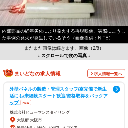
内部部品の経年劣化により発火する再現映像。実際にこうし
た事例の発火が発生しているそう（画像提供：NITE）
まだまだ画像は続きます。画像（2/8）
↓ スクロールで次の写真 ↓
まいどなの求人情報
求人情報一覧へ
外壁パネルの製造・管理スタッフ/寮完備で新生
活にも/未経験スタート歓迎/資格取得をバックア
ップ
NEW
株式会社ヒューマンスタイリング
大阪府 大阪市