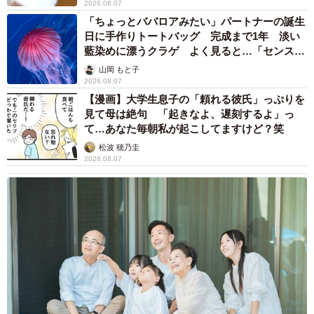
2026.08.07
「ちょっとババロアみたい」パートナーの誕生
日に手作りトートバッグ 完成まで1年 淡い
藍染めに漂うクラゲ よく見ると…「センスす
ごい」
山岡 もと子
2026.08.07
【漫画】大学生息子の「頼れる彼氏」っぷりを
見て母は絶句 「起きなよ、遅刻するよ」っ
て…あなた毎朝私が起こしてますけど？笑
松波 穂乃圭
2026.08.07