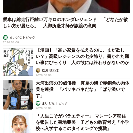
愛車は総走行距離17万キロのホンダレジェンド 「どなたか欲
しい方が居たら」 大御所漫才師が譲渡の意向
まいどなトピック
2026.08.06
【漫画】「高い家賃を払えるのに、まだ欲し
い？」高級レジデンスの七夕飾り、書かれた願
い事にびっくり 人の欲には終わりがないのか
松波 穂乃圭
2026.08.06
大河出演の39歳俳優 真夏の海で赤銅色の肉体
美を連投 「バッキバキだな」「ばり渋いで
す」
まいどなトピック
2026.08.06
「人生こそがバラエティー」 マレーシア移住
を報告した菊地亜美 子どもの教育考え「小学
校へ入学するこのタイミングで挑戦」