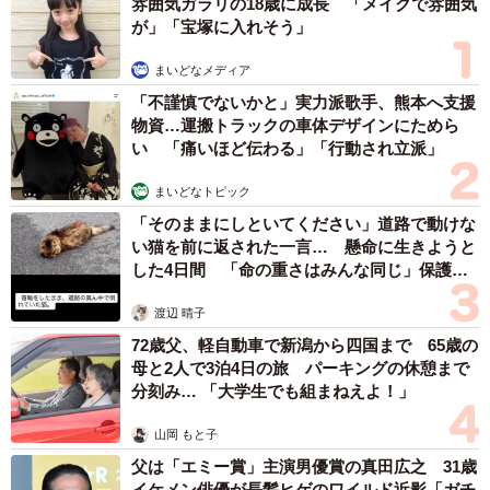
雰囲気ガラリの18歳に成長 「メイクで雰囲気
が」「宝塚に入れそう」
まいどなメディア
「不謹慎でないかと」実力派歌手、熊本へ支援
物資…運搬トラックの車体デザインにためら
い 「痛いほど伝わる」「行動され立派」
まいどなトピック
「そのままにしといてください」道路で動けな
い猫を前に返された一言… 懸命に生きようと
した4日間 「命の重さはみんな同じ」保護団
体代表の訴え
渡辺 晴子
72歳父、軽自動車で新潟から四国まで 65歳の
母と2人で3泊4日の旅 パーキングの休憩まで
分刻み… 「大学生でも組まねえよ！」
山岡 もと子
父は「エミー賞」主演男優賞の真田広之 31歳
イケメン俳優が長髪ヒゲのワイルド近影「ガチ