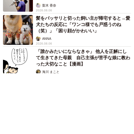
梨木 香奈
2026.08.06
髪をバッサリと切った飼い主が帰宅すると→愛
犬たちの反応に「ワンコ様でも戸惑うのね
（笑）」「困り顔がかわいい」
ANNA
2026.08.06
「誰かみたいにならなきゃ」 他人を正解にし
て生きてきた母親 自己主張が苦手な娘に教わ
った大切なこと【漫画】
海川 まこと
2026.08.06