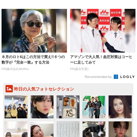
ルに ｢PE...
いいとこ取...
８月のロト6はこの方法で買え!!６つの
アマゾンで大人気！血圧対策はコーヒ
数字が『完全一致』する方法
ーに足してみて
PR(株式会社MURA)
PR(森永乳業)
Recommended by
昨日の人気フォトセレクション