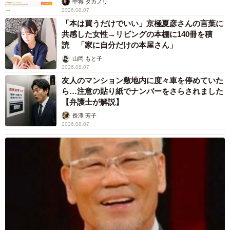
中将 タカノリ
2026.08.07
「本は買うだけでいい」京極夏彦さんの言葉に
共感した女性→リビングの本棚に140冊を積
読 「家に自分だけの本屋さん」
山岡 もと子
2026.08.07
友人のマンション敷地内に度々車を停めていた
ら…注意の貼り紙でナンバーをさらされました
【弁護士が解説】
長澤 芳子
2026.08.07