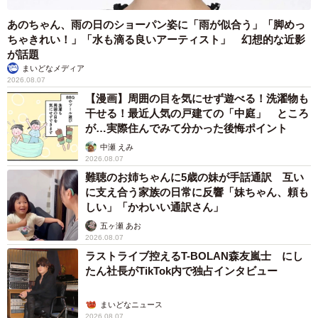
あのちゃん、雨の日のショーパン姿に「雨が似合う」「脚めっ
ちゃきれい！」「水も滴る良いアーティスト」 幻想的な近影
が話題
まいどなメディア
2026.08.07
【漫画】周囲の目を気にせず遊べる！洗濯物も
干せる！最近人気の戸建ての「中庭」 ところ
が…実際住んでみて分かった後悔ポイント
中瀬 えみ
2026.08.07
難聴のお姉ちゃんに5歳の妹が手話通訳 互い
に支え合う家族の日常に反響「妹ちゃん、頼も
しい」「かわいい通訳さん」
五ヶ瀬 あお
2026.08.07
ラストライブ控えるT-BOLAN森友嵐士 にし
たん社長がTikTok内で独占インタビュー
まいどなニュース
2026.08.07