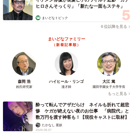
ヒロさんそっくり」「新たな一面もステキ」
まいどなトピック
６位以降を見る
まいどなファミリー
（新着記事順）
森岡 浩
ハイヒール・リンゴ
大江 篤
姓氏研究家
漫才師
園田学園女子大学学長
もっと見る
酔って転んでアザだらけ ネイルも折れて超悲
惨 ケガが絶えない夜のお仕事 「病院代」と
数万円を渡す神客も！【現役キャストに取材】
たかなし 亜妖
2026.08.07