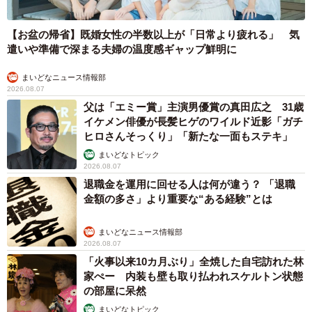
【お盆の帰省】既婚女性の半数以上が「日常より疲れる」 気
遣いや準備で深まる夫婦の温度感ギャップ鮮明に
まいどなニュース情報部
2026.08.07
父は「エミー賞」主演男優賞の真田広之 31歳
イケメン俳優が長髪ヒゲのワイルド近影「ガチ
ヒロさんそっくり」「新たな一面もステキ」
まいどなトピック
2026.08.07
退職金を運用に回せる人は何が違う？ 「退職
金額の多さ」より重要な“ある経験”とは
まいどなニュース情報部
2026.08.07
「火事以来10カ月ぶり」全焼した自宅訪れた林
家ぺー 内装も壁も取り払われスケルトン状態
の部屋に呆然
まいどなトピック