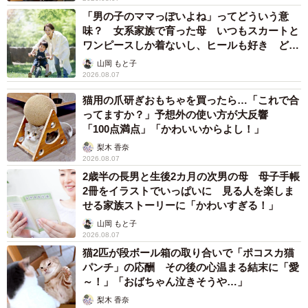
「男の子のママっぽいよね」ってどういう意
味？ 女系家族で育った母 いつもスカートと
ワンピースしか着ないし、ヒールも好き どの
へんが…
山岡 もと子
2026.08.07
猫用の爪研ぎおもちゃを買ったら…「これで合
ってますか？」予想外の使い方が大反響
「100点満点」「かわいいからよし！」
梨木 香奈
2026.08.07
2歳半の長男と生後2カ月の次男の母 母子手帳
2冊をイラストでいっぱいに 見る人を楽しま
せる家族ストーリーに「かわいすぎる！」
山岡 もと子
2026.08.07
猫2匹が段ボール箱の取り合いで「ポコスカ猫
パンチ」の応酬 その後の心温まる結末に「愛
～！」「おばちゃん泣きそうや…」
梨木 香奈