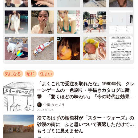
気になる
昭和
住まい
「よくこれで受注を取れたな」1980年代、クレ
ーンゲームの一色刷り・手描きカタログに衝
撃 「驚くほどの味わい」「今の時代は効果あ
りそう」
中将 タカノリ
2026.07.25
捨てるはずの梱包材が「スター・ウォーズ」の
砂漠の街に ふと思いついて裏返しただけで…
もうゴミに見えません