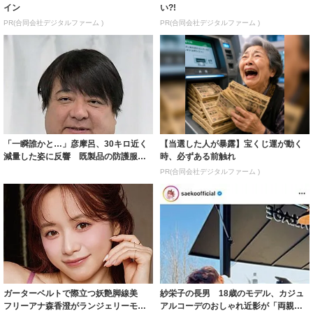
イン
い?!
PR(合同会社デジタルファーム )
PR(合同会社デジタルファーム )
「一瞬誰かと…」彦摩呂、30キロ近く
【当選した人が暴露】宝くじ運が動く
減量した姿に反響 既製品の防護服が
時、必ずある前触れ
着られると...
PR(合同会社デジタルファーム )
ガーターベルトで際立つ妖艶脚線美
紗栄子の長男 18歳のモデル、カジュ
フリーアナ森香澄がランジェリーモデ
アルコーデのおしゃれ近影が「両親の