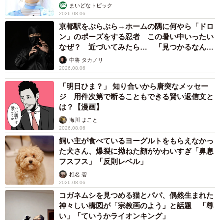
まいどなトピック
2026.08.06
京都駅をぶらぶら→ホームの隅に何やら「ドロ
ン」のポーズをする忍者 この暑い中いったい
なぜ？ 近づいてみたら… 「見つかるなんて
未熟」
中将 タカノリ
2026.08.06
「明日ひま？」 知り合いから唐突なメッセー
ジ 用件次第で断ることもできる賢い返信文と
は？【漫画】
海川 まこと
2026.08.06
飼い主が食べているヨーグルトをもらえなかっ
た犬さん、爆裂に拗ねた顔がかわいすぎ「鼻息
フスフス」「反則レベル」
椎名 碧
2026.08.06
コガネムシを見つめる猫とパパ、偶然生まれた
神々しい構図が「宗教画のよう」と話題 「尊
い」「ていうかライオンキング」