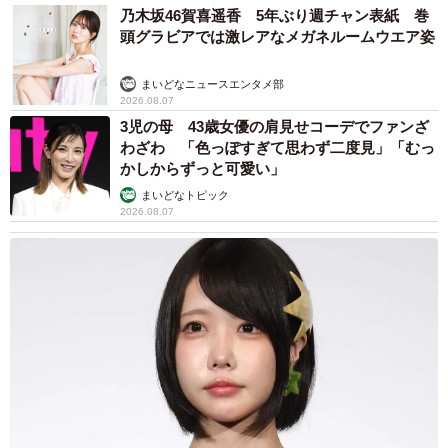
乃木坂46賀喜遥香 5年ぶり週チャン表紙 巻
頭グラビアでは激レアなメガネルームウエア姿
まいどなニュースエンタメ部
2026.08.07
3児の母 43歳女優の肩見せコーデでファンざ
わざわ 「色っぽすぎて思わず二度見」「むっ
かしからずっと可愛い」
まいどなトピック
2026.08.07