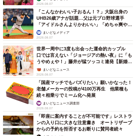
2026.08.07
「こんなかわいい子おるん！？」大阪出身の
UHB26歳アナが話題…父は元プロ野球選手
「アイドルさんよりかわいい」「めちゃ爽や
か」
まいどなメディア
2026.08.07
世界一周中に3度も出会った運命的カップル
口では言えない「ジョージアの熱い夜」に「も
うやめぇや！」藤井が猛ツッコミ連発【新婚さ
ん】
まいどなニュース
2026.08.07
「国産マッチでもバズりたい」願いかなった！
老舗メーカーの投稿が4100万再生 他業種も
続々相乗りでミーム化へ発展
まいどなニュース調査部
2026.08.07
「即座に案内することが不可能です」レストラ
ンの入り口に大きな注意書き オートリザーブ
からの予約を拒否するお断りに賛同者続々