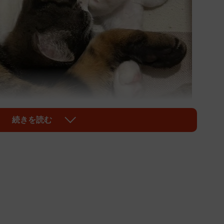
続きを読む
1/5
め風さん（手前）。奥は一緒に迎えられた保護猫よしおくん
も全国各地から集まったボランティアさんたちが、多
ます。しかし、その活動は救助・保護して終わり、では