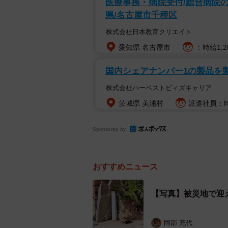
医療事務・病院受付/総合病院の
県/名古屋市千種区
株式会社日本教育クリエイト
愛知県 名古屋市
：時給1,2
国内シェアナンバー1の製品を
株式会社ハーベストビィズキャリア
茨城県 美浦村
派遣社員：時給
同じ家庭に譲渡され
Sponsored by
兵庫県尼崎市で暮らす猫の風さんが
れた譲渡会でのことでした。トライ
市の半壊家屋の中で発見されたのは
おすすめニュース
かかったことになります。風さんは
主さんが諸事情により飼育困難にな
【写真】被災地で迎
体『つかねこ』の活動拠点である兵
岡部 充代