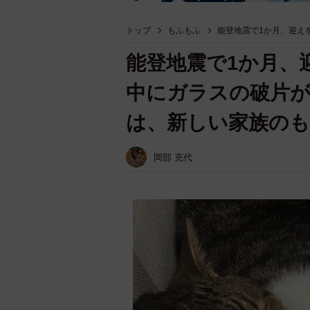
トップ
もふもふ
能登地震で1か月、迎え
能登地震で1か月、
中にガラスの破片が
は、新しい家族の
岡部 充代