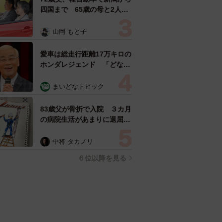
四国まで 65歳の母と2人で
3泊4日の旅 パーキングの休
憩まで分刻み… 「大学生で
山岡 もと子
も組まねえよ！」
愛車は総走行距離17万キロの
ホンダレジェンド 「どなた
か欲しい方が居たら」 大御
所漫才師が譲渡の意向
まいどなトピック
83歳父が骨折で入院 ３カ月
の病院生活があまりに退屈で
「画用紙と色鉛筆持ってこ
い！」→スケッチブックを見
中将 タカノリ
た家族が仰天「これ、売れま
６位以降を見る
すよ…」