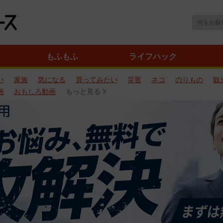
もふもふ
ライフハック
い
家族
気になる
買ってみたい
災害
ネコ
のりもの
観
画
おもしろ動画
もっと見る