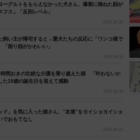
ヨーグルトをもらえなかった犬さん、爆裂に拗ねた顔が
スフス」「反則レベル」
2026.08.06
た飼い主が帰宅すると→愛犬たちの反応に「ワンコ様で
」「困り顔がかわいい」
2026.08.06
3/5
3時間おきの壮絶な介護を乗り越えた猫 「叶わないか
市の半壊家屋で命を繋いでいた頃
した19歳の誕生日を迎えて感動
2026.08.06
さん）の背中には硝子の破片が刺さり、顔には無数の
生から半月の間、どれほど過酷な状況で生き抜いてきた
部壮剛氏は動物病院に搬送し、応急処置。すぐにでも保
ッド」を気に入った猫さん、”友達”をヨイショヨイショ
は持参した簡易ケージの数に限りがあり、食欲のあるぷ
いでおもてなし
い猫たちがいたことから、ぷーさんは置いて行かざるを
2026.08.05