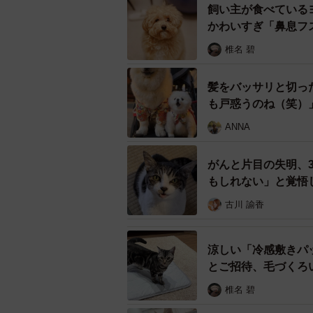
飼い主が食べている
かわいすぎ「鼻息フ
椎名 碧
髪をバッサリと切っ
も戸惑うのね（笑）
ANNA
がんと片目の失明、
石川県珠洲
もしれない」と覚悟
古川 諭香
発見時、風さん（当時の名前はぷー
小さな傷があったそうです。地震発
のか…。発見したつかねこ代表・安
涼しい「冷感敷きパ
護したいところでしたが、震災当初
とご招待、毛づくろ
ーさんに対して、もっと緊急度の高
椎名 碧
得ませんでした。