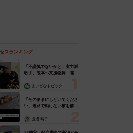
セスランキング
「不謹慎でないかと」実力派
歌手、熊本へ支援物資…運搬
トラックの車体デザインにた
めらい 「痛いほど伝わる」
まいどなトピック
「行動され立派」
「そのままにしといてくださ
い」道路で動けない猫を前に
返された一言… 懸命に生き
ようとした4日間 「命の重
渡辺 晴子
さはみんな同じ」保護団体代
表の訴え
72歳父、軽自動車で新潟から