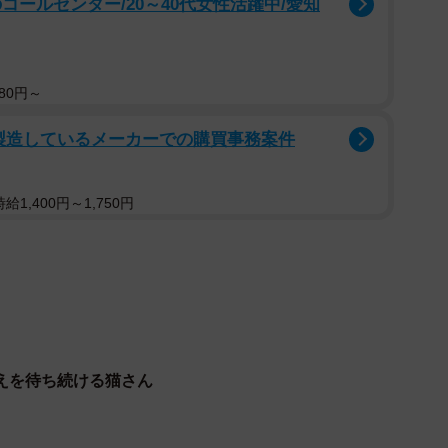
コールセンター/20～40代女性活躍中/愛知
80円～
製造しているメーカーでの購買事務案件
2/5
1,400円～1,750円
た風さん（左）とよしおくんは大の仲良し
今の家族と出会ったのは3月下旬、兵庫県内で開催さ
アルを経て5月に正式譲渡されたのですが、石川県珠洲
1月中旬だと言いますから、幸せをつかむまでに約4か月
発見から半月後に保護され、金沢市に避難していた飼い
ったことから、所有権放棄の書類を交わした動物愛護団
えを待ち続ける猫さん
庫にやって来たのです。