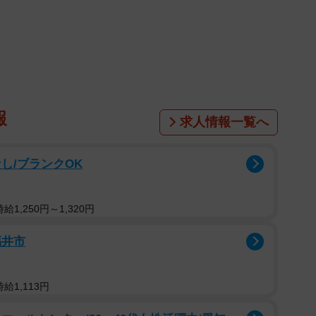
す、飼い主さんが飼育困難な場合や野良猫だった場合は
、見つからなければ終生飼育する…保護した後のほうが
報
求人情報一覧へ
し/ブランクOK
1,250円～1,320円
福井市
給1,113円