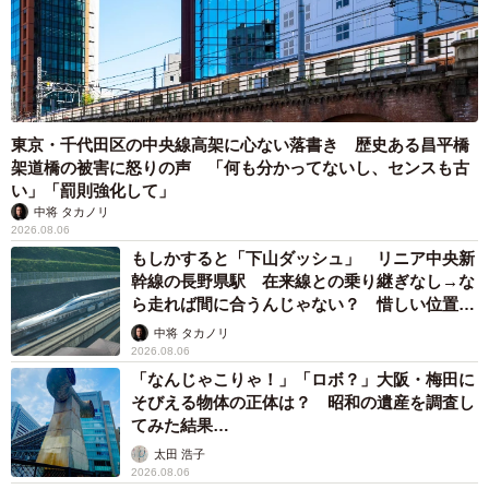
東京・千代田区の中央線高架に心ない落書き 歴史ある昌平橋
架道橋の被害に怒りの声 「何も分かってないし、センスも古
い」「罰則強化して」
中将 タカノリ
2026.08.06
もしかすると「下山ダッシュ」 リニア中央新
幹線の長野県駅 在来線との乗り継ぎなし→な
ら走れば間に合うんじゃない？ 惜しい位置関
係が反響
中将 タカノリ
2026.08.06
「なんじゃこりゃ！」「ロボ？」大阪・梅田に
そびえる物体の正体は？ 昭和の遺産を調査し
てみた結果…
太田 浩子
2026.08.06