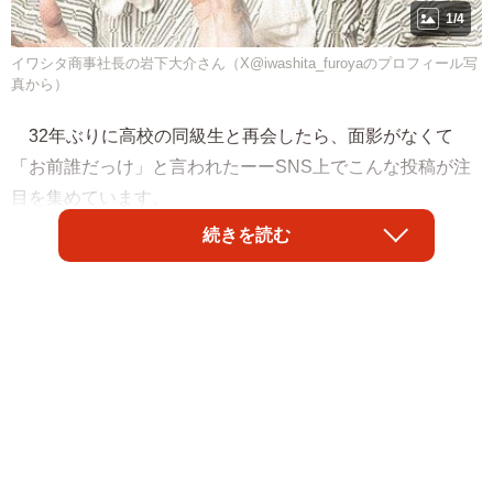
1/4
イワシタ商事社長の岩下大介さん（X@iwashita_furoyaのプロフィール写
真から）
32年ぶりに高校の同級生と再会したら、面影がなくて
「お前誰だっけ」と言われたーーSNS上でこんな投稿が注
目を集めています。
続きを読む
投稿したのは岩下大介さん（@iwashita_furoya）。スー
パー銭湯「越のゆ」など温浴施設を12店舗運営するイワシ
タ商事（福井県福井市）の社長です。