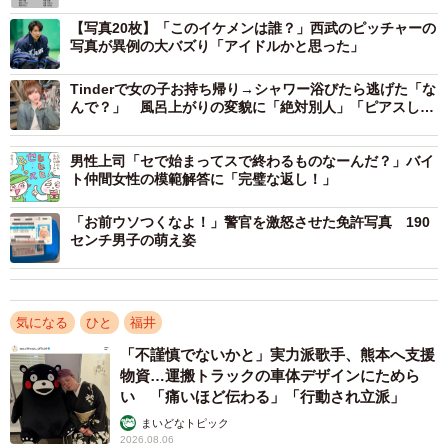
一方、現在の身長は1センチ縮んで176cm、体重は38kg増
【写真20枚】「このイケメンは誰？」西武のピッチャーの
写真が異例の大バズり「アイドルかと思った」
え100kgに。恰幅（かっぷく）がよく、人生の酸いも甘いも
かみ分けてきた風貌です。SNSでは「すごい貫禄がありま
Tinderで女の子お持ち帰り→シャワー浴びたら逃げた「な
す」「よいお年の取り方をされている」「変わったけど悪
んで？」 風呂上がりの変貌に「絶対別人」「ピアスしか
合ってない」「メイク教えて」
いとは思わない」「劣化じゃなく進化です」などの反応が
男性上司「セで始まってスで終わるものなーんだ？」バイ
目立ちます。
ト仲間女性の模範解答に「完璧な返し！」
予想外の反響の大きさに「驚いています」という岩下さ
「お前ウソつくなよ！」警官を激怒させた免許写真 190
センチ男子の萌え姿
ん。同社従業員によると、普段から「気さくで、面白いこ
とが好きな社長」（同社従業員談）と慕われており、明る
い人柄は同社新卒採用ページのポップさからも伝わってき
気になる
ひと
福井
ます。
「不謹慎でないかと」実力派歌手、熊本へ支援
物資…運搬トラックの車体デザインにためら
◇
い 「痛いほど伝わる」「行動され立派」
まいどなトピック
50代以上と思われるSNSユーザーからはほかにも「同じ
2026.08.06