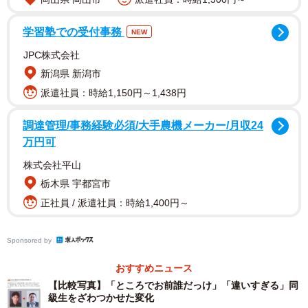
学習塾での受付事務
NEW
JPC株式会社
新潟県 新潟市
派遣社員：時給1,150円～1,438円
調達管理/事務経験必須/大手農機メーカー/月収24
万円可
株式会社平山
2/4
栃木県 宇都宮市
「そんなに違うのかな？」（岩下大介さん提供）
正社員 / 派遣社員：時給1,400円～
18歳当時の岩下さんは、身長177cm、体重62kg。目鼻立
Sponsored by
ちが整ったスラリとした好青年です。SNSユーザーからも
「めっちゃイケメン」「さわやかですね」「モテそう」な
おすすめニュース
【比較写真】「ところでお前誰だっけ」「違いすぎる」同
どの声が。
級生をざわつかせた変化