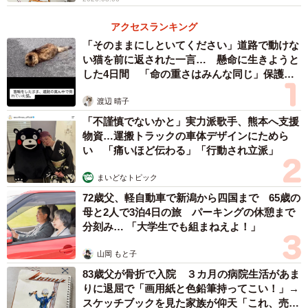
アクセスランキング
「そのままにしといてください」道路で動けな
い猫を前に返された一言… 懸命に生きようと
した4日間 「命の重さはみんな同じ」保護団
体代表の訴え
渡辺 晴子
「不謹慎でないかと」実力派歌手、熊本へ支援
物資…運搬トラックの車体デザインにためら
い 「痛いほど伝わる」「行動され立派」
まいどなトピック
72歳父、軽自動車で新潟から四国まで 65歳の
母と2人で3泊4日の旅 パーキングの休憩まで
分刻み… 「大学生でも組まねえよ！」
山岡 もと子
83歳父が骨折で入院 ３カ月の病院生活があま
りに退屈で「画用紙と色鉛筆持ってこい！」→
スケッチブックを見た家族が仰天「これ、売れ