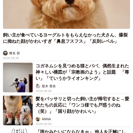
飼い主が食べているヨーグルトをもらえなかった犬さん、爆裂
に拗ねた顔がかわいすぎ「鼻息フスフス」「反則レベル」
椎名 碧
2026.08.06
コガネムシを見つめる猫とパパ、偶然生まれた
神々しい構図が「宗教画のよう」と話題 「尊
い」「ていうかライオンキング」
梨木 香奈
2026.08.06
髪をバッサリと切った飼い主が帰宅すると→愛
犬たちの反応に「ワンコ様でも戸惑うのね
（笑）」「困り顔がかわいい」
ANNA
2026.08.06
「誰かみたいにならなきゃ」 他人を正解にし