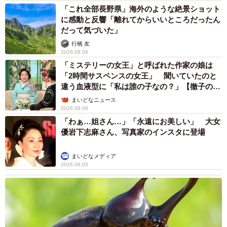
「これ全部長野県」海外のような絶景ショット
に感動と反響「離れてからいいところだったん
だって気づいた」
行橋 友
2026.08.06
「ミステリーの女王」と呼ばれた作家の娘は
「2時間サスペンスの女王」 聞いていたのと
違う血液型に「私は誰の子なの？」【徹子の部
屋】
まいどなニュース
2026.08.06
「わぁ…姐さん…」「永遠にお美しい」 大女
優岩下志麻さん、写真家のインスタに登場
まいどなメディア
2026.08.05