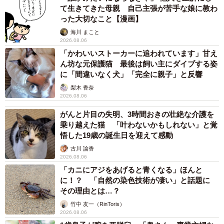
て生きてきた母親 自己主張が苦手な娘に教わ
った大切なこと【漫画】
海川 まこと
2026.08.06
「かわいいストーカーに追われています」甘え
ん坊な元保護猫 最後は飼い主にダイブする姿
に「間違いなく犬」「完全に親子」と反響
梨木 香奈
2026.08.06
がんと片目の失明、3時間おきの壮絶な介護を
乗り越えた猫 「叶わないかもしれない」と覚
悟した19歳の誕生日を迎えて感動
古川 諭香
2026.08.06
「カニにアジをあげると青くなる」ほんと
に！？ 「自然の染色技術が凄い」と話題に
その理由とは…？
竹中 友一（RinToris）
2026.08.06