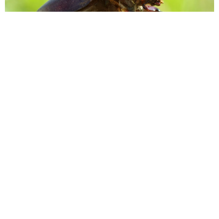
「ふざけてません…真剣です」京都の老舗和菓子店 次はカブ
トムシの幼虫 職人が手がけたゲテモノ和菓子 見事な造形に
「気持ち悪いくらいリアル」
中将 タカノリ
2026.08.05
【漫画】中学受験のリアル「あの子、最近見な
いね」…御三家を目指していたはずの家庭が消
えていく 限界を迎えた子を目の当りに
松波 穂乃圭
2026.08.05
市販薬のオーバードーズ対策で改正薬機法が5
月に施行、かぜ薬を購入した人の約6割が「法
改正を認知」乱用防止の指定成分とは？
まいどなニュース情報部
2026.08.05