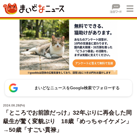
まいどなニュースをGoogle検索でフォローする
2024.06.28(Fri)
「ところでお前誰だっけ」32年ぶりに再会した同
級生が驚く変貌ぶり 18歳「めっちゃイケメン」
→50歳「すごい貫禄」