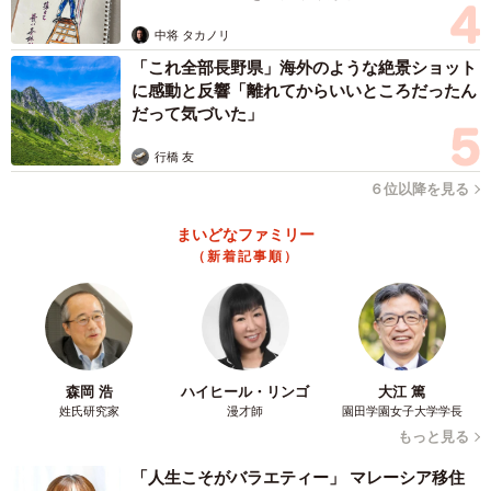
ますよ…」
中将 タカノリ
「これ全部長野県」海外のような絶景ショット
に感動と反響「離れてからいいところだったん
だって気づいた」
行橋 友
６位以降を見る
まいどなファミリー
（新着記事順）
森岡 浩
ハイヒール・リンゴ
大江 篤
姓氏研究家
漫才師
園田学園女子大学学長
もっと見る
「人生こそがバラエティー」 マレーシア移住