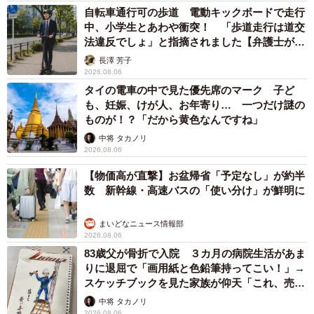
経験あります」「同窓会でこれは本当にあるあるなんです
自転車通行可の歩道 電動キックボードで走行
よ」「だから同窓会は行くのが怖いんです」などの声もあ
中、小学生とあわや衝突！ 「歩道走行は道交
法違反でしょ」と指摘されました【弁護士が解
りました。
説】
長澤 芳子
2026.08.06
先週、東京に住んでいる高校の同級生数人と本当に32年ぶ
タイの電車の中で見た優先席のマーク 子ど
りに集まったのだが、普通に高校の時のノリで話している
も、妊娠、けが人、お年寄り… 一つだけ謎の
ものが！？「だから黄色なんですね」
つもりなのが「ところでお前誰だっけ」と言われて、名乗
中将 タカノリ
ったら「違いすぎる」とビックリされた。そんなに違うの
2026.08.06
かな？
pic.twitter.com/fnQ3DmQPGa
【物価高が直撃】お盆帰省「予定なし」が約半
数 新幹線・高速バスの「使い分け」が鮮明に
— 岩下大介 ♨福井県を中心に温浴施設12店舗を運営♨
(@iwashita_furoya)
June 27, 2024
まいどなニュース情報部
2026.08.06
83歳父が骨折で入院 ３カ月の病院生活があま
りに退屈で「画用紙と色鉛筆持ってこい！」→
スケッチブックを見た家族が仰天「これ、売れ
ますよ…」
中将 タカノリ
2026.08.06