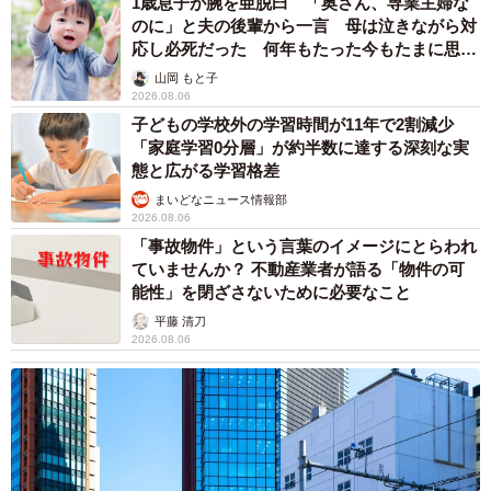
1歳息子が腕を亜脱臼 「奥さん、専業主婦な
のに」と夫の後輩から一言 母は泣きながら対
応し必死だった 何年もたった今もたまに思い
出し…
山岡 もと子
2026.08.06
子どもの学校外の学習時間が11年で2割減少
「家庭学習0分層」が約半数に達する深刻な実
態と広がる学習格差
まいどなニュース情報部
2026.08.06
「事故物件」という言葉のイメージにとらわれ
ていませんか？ 不動産業者が語る「物件の可
能性」を閉ざさないために必要なこと
平藤 清刀
2026.08.06