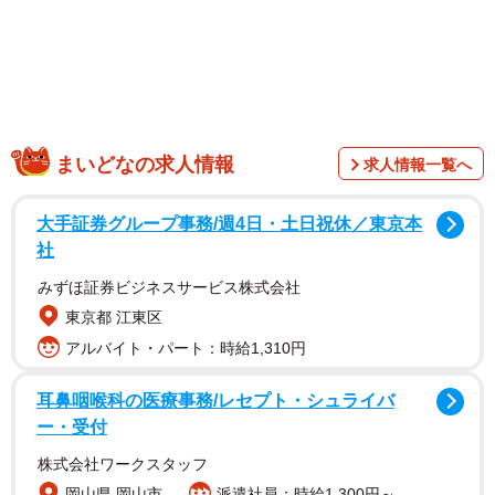
まいどなの求人情報
求人情報一覧へ
岩下さんは自身のSNSに、「先週、東京に住んでいる高
校の同級生数人と本当に32年ぶりに集まったのだが、普通
大手証券グループ事務/週4日・土日祝休／東京本
に高校の時のノリで話しているつもりなのが『ところでお
社
前誰だっけ』と言われて、名乗ったら『違いすぎる』とビ
みずほ証券ビジネスサービス株式会社
ックリされた。そんなに違うのかな？」と投稿。高校の卒
東京都 江東区
業アルバムの写真と、50歳になった近影を並べて公開する
アルバイト・パート：時給1,310円
と、ひと晩で1万を超えるいいねがつくほどの話題になって
います。
耳鼻咽喉科の医療事務/レセプト・シュライバ
ー・受付
株式会社ワークスタッフ
岡山県 岡山市
派遣社員：時給1,300円～