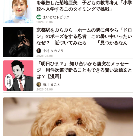
を報告した菊地亜美 子どもの教育考え「小学
校へ入学するこのタイミングで挑戦」
まいどなトピック
2026.08.06
京都駅をぶらぶら→ホームの隅に何やら「ドロ
ン」のポーズをする忍者 この暑い中いったい
なぜ？ 近づいてみたら… 「見つかるなんて
未熟」
中将 タカノリ
2026.08.06
「明日ひま？」 知り合いから唐突なメッセー
ジ 用件次第で断ることもできる賢い返信文と
は？【漫画】
海川 まこと
2026.08.06