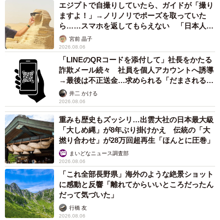
エジプトで自撮りしていたら、ガイドが「撮り
ますよ！」→ノリノリでポーズを取っていた
ら……スマホを返してもらえない 「日本人は
カモ代表かも」「私は6時間で3万円払った」
宮前 晶子
2026.08.06
「LINEのQRコードを添付して」社長をかたる
詐欺メール続々 社員を個人アカウントへ誘導
→最後は不正送金…求められる「だまされる前
提」の対策
井二 かける
2026.08.06
重みも歴史もズッシリ…出雲大社の日本最大級
「大しめ縄」が8年ぶり掛けかえ 伝統の「大
撚り合わせ」が28万回超再生「ほんとに圧巻」
まいどなニュース調査部
2026.08.06
「これ全部長野県」海外のような絶景ショット
に感動と反響「離れてからいいところだったん
だって気づいた」
行橋 友
2026.08.06