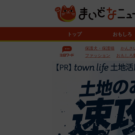
ニ
トップ
おもしろ
ュ
ー
保護犬・保護猫
かんさ
ス
一
ファッション
おもしろ
覧