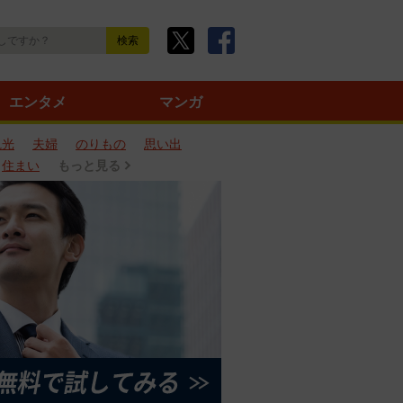
エンタメ
マンガ
観光
夫婦
のりもの
思い出
住まい
もっと見る