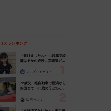
セスランキング
「化けましたね～」10歳で綾
瀬はるかの娘役→雰囲気ガラ
リの18歳に成長 「メイクで
雰囲気が」「宝塚に入れそ
まいどなメディア
う」
72歳父、軽自動車で新潟から
四国まで 65歳の母と2人で
3泊4日の旅 パーキングの休
憩まで分刻み… 「大学生で
山岡 もと子
も組まねえよ！」
「不謹慎でないかと」実力派