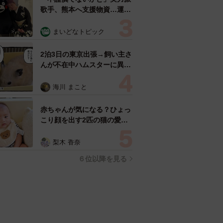
歌手、熊本へ支援物資…運搬
トラックの車体デザインにた
めらい 「痛いほど伝わる」
まいどなトピック
「行動され立派」
2泊3日の東京出張→飼い主さ
んが不在中ハムスターに異
変 眉間にできた深いしわ、
「急に老けた？」【漫画】
海川 まこと
赤ちゃんが気になる？ひょっ
こり顔を出す2匹の猫の愛ら
しさに悶絶…！ 「こんなか
わいい構図あります？」「ベ
梨木 香奈
ストショットすぎる！」
６位以降を見る