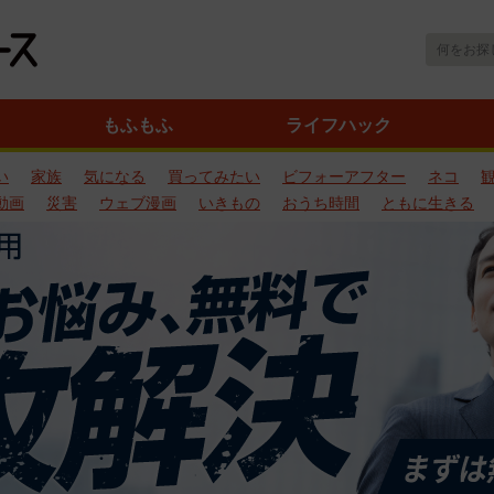
もふもふ
ライフハック
い
家族
気になる
買ってみたい
ビフォーアフター
ネコ
動画
災害
ウェブ漫画
いきもの
おうち時間
ともに生きる