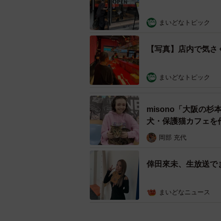
まいどなトピック
【写真】店内で気さ
まいどなトピック
misono「大阪の
犬・保護猫カフェを
岡部 充代
倖田來未、生放送で
まいどなニュース