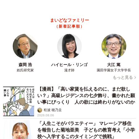
神々しい構図が「宗教画のよう」と話題 「尊
い」「ていうかライオンキング」
梨木 香奈
2026.08.06
髪をバッサリと切った飼い主が帰宅すると→愛
犬たちの反応に「ワンコ様でも戸惑うのね
（笑）」「困り顔がかわいい」
ANNA
2026.08.06
「誰かみたいにならなきゃ」 他人を正解にし
て生きてきた母親 自己主張が苦手な娘に教わ
った大切なこと【漫画】
海川 まこと
2026.08.06
「かわいいストーカーに追われています」甘え
ん坊な元保護猫 最後は飼い主にダイブする姿
に「間違いなく犬」「完全に親子」と反響
梨木 香奈
2026.08.06
がんと片目の失明、3時間おきの壮絶な介護を