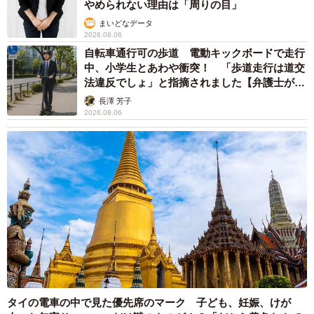
もしかすると「下山ダッシュ」 リニア中央新
幹線の長野県駅 在来線との乗り継ぎなし→な
ら走れば間に合うんじゃない？ 惜しい位置関
係が反響
中将 タカノリ
2026.08.06
「なんじゃこりゃ！」「ロボ？」大阪・梅田に
そびえる物体の正体は？ 昭和の遺産を調査し
てみた結果…
太田 浩子
2026.08.06
エジプトで自撮りしていたら、ガイドが「撮り
ますよ！」→ノリノリでポーズを取っていた
ら……スマホを返してもらえない 「日本人は
カモ代表かも」「私は6時間で3万円払った」
宮前 晶子
2026.08.06
「LINEのQRコードを添付して」社長をかたる
詐欺メール続々 社員を個人アカウントへ誘導
→最後は不正送金…求められる「だまされる前
提」の対策
井二 かける
2026.08.06