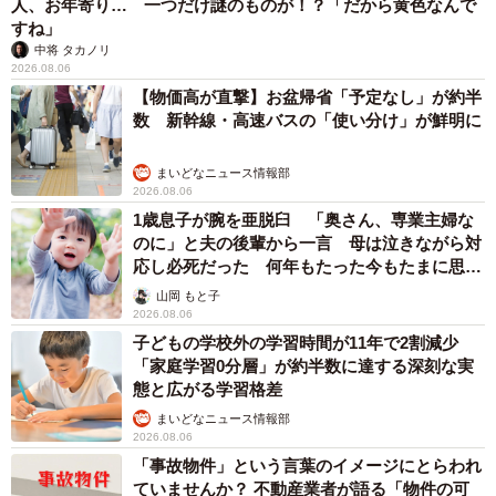
重みも歴史もズッシリ…出雲大社の日本最大級「大しめ縄」が8
年ぶり掛けかえ 伝統の「大撚り合わせ」が28万回超再生「ほ
んとに圧巻」
まいどなニュース調査部
2026.08.06
「これ全部長野県」海外のような絶景ショット
に感動と反響「離れてからいいところだったん
だって気づいた」
行橋 友
2026.08.06