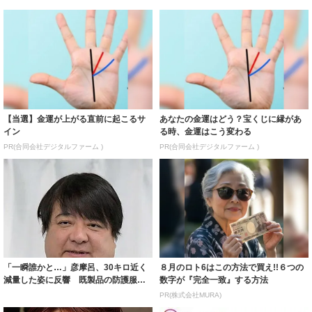
【当選】金運が上がる直前に起こるサ
あなたの金運はどう？宝くじに縁があ
イン
る時、金運はこう変わる
PR(合同会社デジタルファーム )
PR(合同会社デジタルファーム )
「一瞬誰かと…」彦摩呂、30キロ近く
８月のロト6はこの方法で買え!!６つの
減量した姿に反響 既製品の防護服が
数字が『完全一致』する方法
着られると...
PR(株式会社MURA)