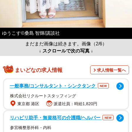
ゆうこす©桑島 智輝/講談社
まだまだ画像は続きます。画像（2/6）
↓ スクロールで次の写真 ↓
まいどなの求人情報
求人情報一覧へ
一般事務/コンサルタント・シンクタンク
NEW
株式会社リクルートスタッフィング
東京都 港区
派遣社員：時給1,820円
リハビリ助手・無資格可の介護職/ヘルパー
NEW
参宮橋整形外科・内科