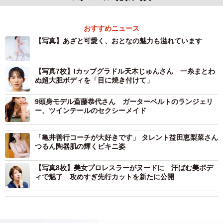
おすすめニュース
【写真】あざと可愛く、おとなの魅力も溢れています
【写真7枚】Iカップグラドル天木じゅんさん 一糸まとわ
ぬ超大胆ボディを「目に焼き付けて」
9頭身モデル斎藤恭代さん ガーターベルトのランジェリ
ー、ツインテールのセクシーメイド
「亀井善行コーチが大好きです」 タレント益田恵梨菜さん
つるん陶器肌の輝くビキニ姿
【写真8枚】美女プロレスラーがヌードに 汗ばむ美ボデ
ィで魅了 攻めすぎ先行カットを新たに公開