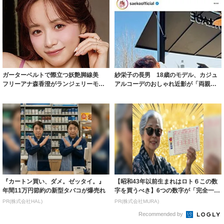
ガーターベルトで際立つ妖艶脚線美
紗栄子の長男 18歳のモデル、カジュ
フリーアナ森香澄がランジェリーモデ
アルコーデのおしゃれ近影が「両親の
ルに ｢PE...
いいとこ取...
『カートン買い、ダメ。ゼッタイ。』
【昭和43年以前生まれはロト６この数
年間11万円節約の新型タバコが爆売れ
字を買うべき】6つの数字が「完全一
致」する方...
PR(株式会社HAL)
PR(株式会社MURA)
Recommended by