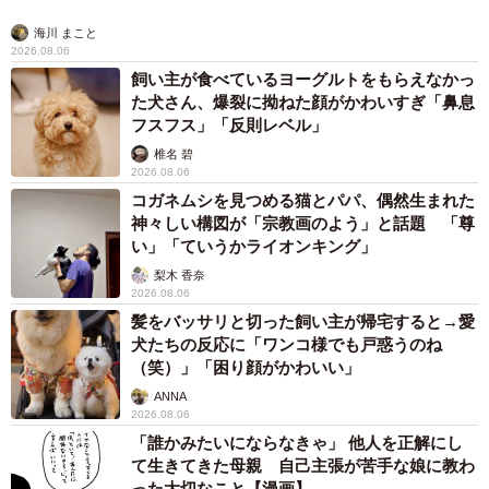
タイの電車の中で見た優先席のマーク 子ども、妊娠、けが
人、お年寄り… 一つだけ謎のものが！？「だから黄色なんで
すね」
中将 タカノリ
2026.08.06
【物価高が直撃】お盆帰省「予定なし」が約半
数 新幹線・高速バスの「使い分け」が鮮明に
まいどなニュース情報部
2026.08.06
1歳息子が腕を亜脱臼 「奥さん、専業主婦な