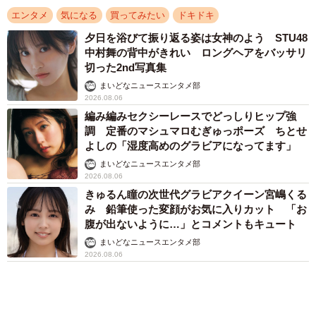
大河出演の39歳俳優 真夏の海で赤銅色の肉体
美を連投 「バッキバキだな」「ばり渋いで
す」
まいどなトピック
2026.08.06
アクセスランキング
「不謹慎でないかと」実力派歌手、熊本へ支援
物資…運搬トラックの車体デザインにためら
い 「痛いほど伝わる」「行動され立派」
まいどなトピック
「そのままにしといてください」道路で動けな
い猫を前に返された一言… 懸命に生きようと
した4日間 「命の重さはみんな同じ」保護団
体代表の訴え
渡辺 晴子
72歳父、軽自動車で新潟から四国まで 65歳の
母と2人で3泊4日の旅 パーキングの休憩まで
分刻み… 「大学生でも組まねえよ！」