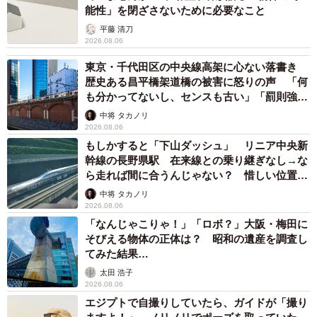
「ミステリーの女王」と呼ばれた作家の娘は
「2時間サスペンスの女王」 聞いていたのと
違う血液型に「私は誰の子なの？」【徹子の部
屋】
まいどなニュース
2026.08.06
「わぁ…姐さん…」「永遠にお美しい」 大女
優岩下志麻さん、写真家のインスタに登場
まいどなメディア
2026.08.05
「ふざけてません…真剣です」京都の老舗和菓
子店 次はカブトムシの幼虫 職人が手がけた
ゲテモノ和菓子 見事な造形に「気持ち悪いく
らいリアル」
中将 タカノリ
2026.08.05
【漫画】中学受験のリアル「あの子、最近見な
いね」…御三家を目指していたはずの家庭が消
えていく 限界を迎えた子を目の当りに
松波 穂乃圭
2026.08.05