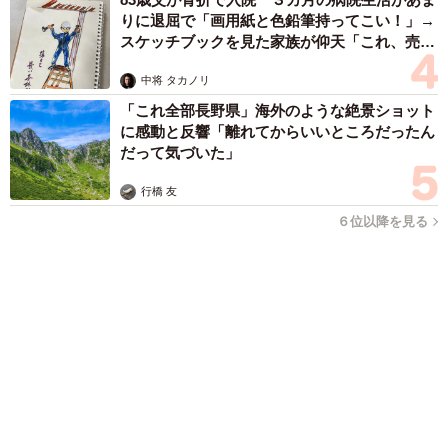
「明日ひま？」 知り合いから唐突なメッセージ 用件次第で断
ることもできる賢い返信文とは？【漫画】
海川 まこと
2026.08.06
飼い主が食べているヨーグルトをもらえなかっ
た犬さん、爆裂に拗ねた顔がかわいすぎ「鼻息
フスフス」「反則レベル」
椎名 碧
2026.08.06
コガネムシを見つめる猫とパパ、偶然生まれた