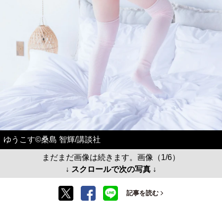
ゆうこす©桑島 智輝/講談社
まだまだ画像は続きます。画像（1/6）
↓ スクロールで次の写真 ↓
記事を読む