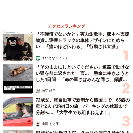
森岡 浩
ハイヒール・リンゴ
大江 篤
姓氏研究家
漫才師
園田学園女子大学学長
もっと見る
【漫画】「高い家賃を払えるのに、まだ欲し
い？」高級レジデンスの七夕飾り、書かれた願
い事にびっくり 人の欲には終わりがないのか
松波 穂乃圭
2026.08.06
「人生こそがバラエティー」 マレーシア移住
を報告した菊地亜美 子どもの教育考え「小学
校へ入学するこのタイミングで挑戦」
まいどなトピック
2026.08.06
京都駅をぶらぶら→ホームの隅に何やら「ドロ
ン」のポーズをする忍者 この暑い中いったい
なぜ？ 近づいてみたら… 「見つかるなんて
未熟」
中将 タカノリ
2026.08.06