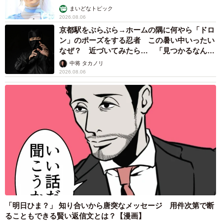
乗り越えた猫 「叶わないかもしれない」と覚
悟した19歳の誕生日を迎えて感動
古川 諭香
2026.08.06
「カニにアジをあげると青くなる」ほんと
に！？ 「自然の染色技術が凄い」と話題に
その理由とは…？
竹中 友一（RinToris）
2026.08.06
誰も求めていない職場の「謎マナー」、「過剰
な挨拶」や「お土産配り」を抑えた1位は？
やめられない理由は「周りの目」
まいどなデータ
2026.08.06
自転車通行可の歩道 電動キックボードで走行
中、小学生とあわや衝突！ 「歩道走行は道交
法違反でしょ」と指摘されました【弁護士が解
説】
長澤 芳子
2026.08.06