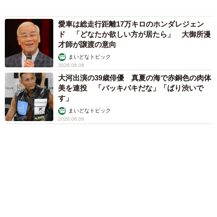
山岡 もと子
83歳父が骨折で入院 ３カ月の病院生活があま
りに退屈で「画用紙と色鉛筆持ってこい！」→
スケッチブックを見た家族が仰天「これ、売れ
ますよ…」
中将 タカノリ
「これ全部長野県」海外のような絶景ショット
に感動と反響「離れてからいいところだったん
だって気づいた」
行橋 友
６位以降を見る
まいどなファミリー
（新着記事順）