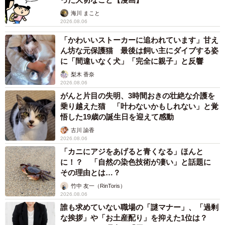
のに」と夫の後輩から一言 母は泣きながら対
応し必死だった 何年もたった今もたまに思い
出し…
山岡 もと子
2026.08.06
子どもの学校外の学習時間が11年で2割減少
「家庭学習0分層」が約半数に達する深刻な実
態と広がる学習格差
まいどなニュース情報部
2026.08.06
「事故物件」という言葉のイメージにとらわれ
ていませんか？ 不動産業者が語る「物件の可
能性」を閉ざさないために必要なこと
平藤 清刀
2026.08.06
東京・千代田区の中央線高架に心ない落書き
歴史ある昌平橋架道橋の被害に怒りの声 「何
も分かってないし、センスも古い」「罰則強化
して」
中将 タカノリ
2026.08.06