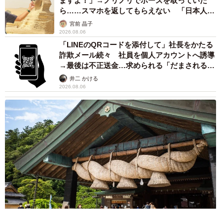
市販薬のオーバードーズ対策で改正薬機法が5
月に施行、かぜ薬を購入した人の約6割が「法
改正を認知」乱用防止の指定成分とは？
まいどなニュース情報部
2026.08.05
紗栄子の長男 18歳のモデル、カジュアルコー
デのおしゃれ近影が「両親のいいとこ取りの美
しいお顔立ち」 9歳に渡英し全寮制カレッジ
で学ぶ
まいどなメディア
2026.08.05
たった50パーツのレゴで作った極小仏壇 ろう
そく、花立て、お供えのご飯、観音開きの扉の
奥には位牌も…「チーンの音が聞こえてきそ
う」
山岡 もと子
2026.08.05
透明感が半端ない！ 「50歳には見えない」
「永遠に綺麗」な内田有紀 ショートヘア＆半
袖白シャツの最強夏コーデ
まいどなメディア
2026.08.05