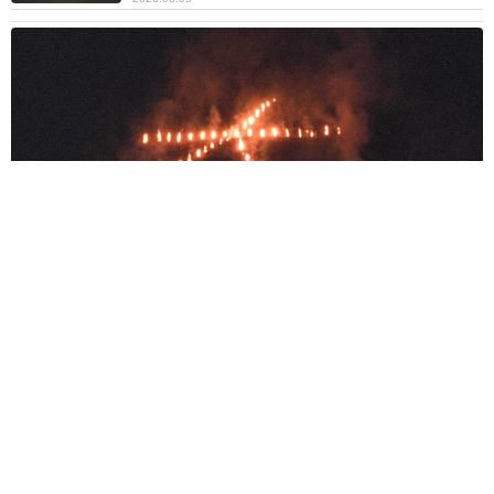
京都五山送り火ピンチ 気候変動や獣害に施設老朽化「もう限
界」 クラファン募る
浅井 佳穂
2026.08.09
母は有名女優、慶応幼稚舎出身CBCアナのノー
スリーブ姿「育ちの良さが表情に表れてる」
「天使の笑顔」
まいどなメディア