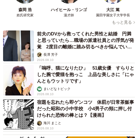
森岡 浩
ハイヒール・リンゴ
大江 篤
姓氏研究家
漫才師
園田学園女子大学学長
もっと見る
前夫のDVから救ってくれた男性と結婚 円満
と思っていたら…職場の派遣社員との浮気が発
覚 2度目の離婚に踏み切るべきか悩んでいま
す【夫婦関係修復カウンセラーが解説】
長澤 芳子
2026.08.10
「嗚呼、猫になりたひ」 51歳女優 すらりと
した腕で愛猫を抱っこ 上品な美しさに「にゃ
んともウットリです」
まいどなトピック
2026.08.10
宿題を忘れたら即ゲンコツ 体罰が日常茶飯事
だった昭和の小中学校 小4男子の頬に押し付
けられた恐怖の棒とは？【漫画】
海川 まこと
2026.08.10