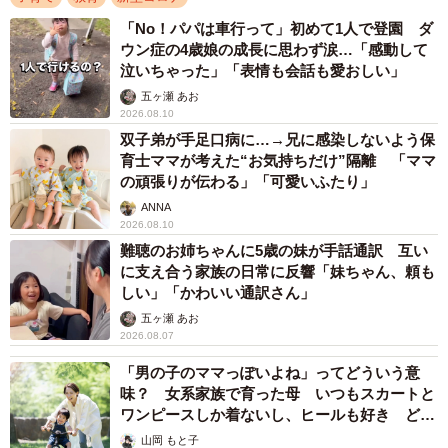
「No！パパは車行って」初めて1人で登園 ダ
ウン症の4歳娘の成長に思わず涙…「感動して
泣いちゃった」「表情も会話も愛おしい」
五ヶ瀬 あお
2026.08.10
双子弟が手足口病に…→兄に感染しないよう保
育士ママが考えた“お気持ちだけ”隔離 「ママ
の頑張りが伝わる」「可愛いふたり」
ANNA
2026.08.10
難聴のお姉ちゃんに5歳の妹が手話通訳 互い
に支え合う家族の日常に反響「妹ちゃん、頼も
しい」「かわいい通訳さん」
五ヶ瀬 あお
2026.08.07
「男の子のママっぽいよね」ってどういう意
味？ 女系家族で育った母 いつもスカートと
ワンピースしか着ないし、ヒールも好き どの
へんが…
山岡 もと子