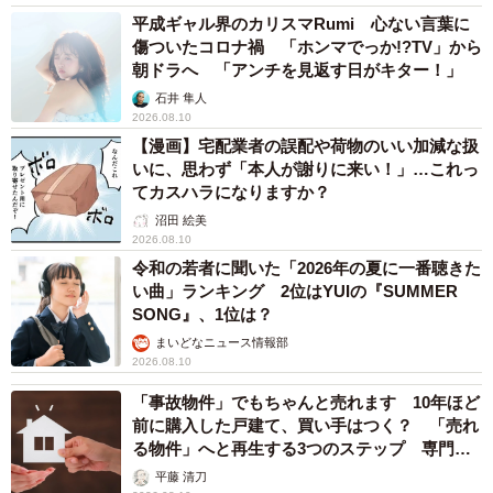
平成ギャル界のカリスマRumi 心ない言葉に
傷ついたコロナ禍 「ホンマでっか!?TV」から
朝ドラへ 「アンチを見返す日がキター！」
石井 隼人
2026.08.10
【漫画】宅配業者の誤配や荷物のいい加減な扱
いに、思わず「本人が謝りに来い！」…これっ
てカスハラになりますか？
沼田 絵美
2026.08.10
令和の若者に聞いた「2026年の夏に一番聴きた
い曲」ランキング 2位はYUIの『SUMMER
SONG』、1位は？
まいどなニュース情報部
2026.08.10
「事故物件」でもちゃんと売れます 10年ほど
前に購入した戸建て、買い手はつく？ 「売れ
る物件」へと再生する3つのステップ 専門家
が解説
平藤 清刀