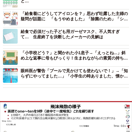
と…
「給食着にどうしてアイロンを？」思わず吐露した主婦の
疑問が話題に 「もうやめました」「除菌のため」「シラ
ミ対策」など様々な見解が殺到
給食で必須だった子ども用ガーゼマスク、不人気すぎ
て… 生産終了を決断したメーカーの見解は
「小学校どう？」と聞かれた小1息子→「えっとね...」斜
め上な返事に母もびっくり！生まれながらの素質の持ち主
だった
眼科医が警告「プールで見かけても使わないで！」→「知
らずにやってました…」「小学生の時ありました、懐かし
い」昭和世代から声続々