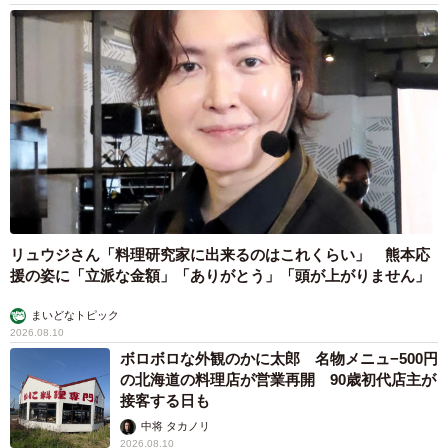
リュウジさん「料理研究家に出来るのはこれくらい」 熊本応
援の姿に「立派な金額」「ありがとう」「頭が上がりません」
まいどなトピック
2026.08.10
ボロボロな外観のかに太郎 名物メニュ−500円
の北海道の料理店が営業再開 90歳初代店主が
接客する日も
中将 タカノリ
2026.08.10