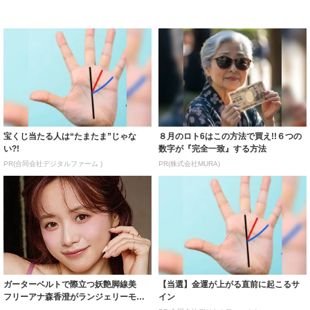
宝くじ当たる人は“たまたま”じゃな
８月のロト6はこの方法で買え!!６つの
い?!
数字が『完全一致』する方法
PR(合同会社デジタルファーム )
PR(株式会社MURA)
ガーターベルトで際立つ妖艶脚線美
【当選】金運が上がる直前に起こるサ
フリーアナ森香澄がランジェリーモデ
イン
ルに ｢PE...