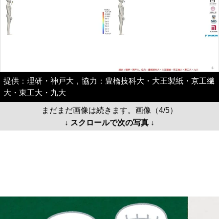
提供：理研・神戸大，協力：豊橋技科大・大王製紙・京工繊
大・東工大・九大
まだまだ画像は続きます。画像（4/5）
↓ スクロールで次の写真 ↓