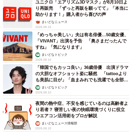
ユニクロ「エアリズム3Dマスク」が8月10日よ
り再販売 「ずっと再販を願ってて」「本当に
助かります！」購入者から喜びの声
まいどなニュース
2026.08.10
「めっちゃ美しい」夫は有名俳優…50歳女優、
「VIVANT」出演を予告 「奥さまだったんで
すね」「気になります」
まいどなトピック
2026.08.10
「韓国でもカッコ良い」36歳俳優 出演ドラマ
の大胆なオフショット姿に騒然 「tattooより
も美肌に目が」「血まみれでも洗濯でも全部か
っこいい」
まいどなトピック
2026.08.10
夜間の熱中症、不安を感じているのは高齢者よ
り若者？ 寝苦しい夜の快眠環境づくりに役立
つエアコン活用術をプロが解説
まいどなニュース情報部
2026.08.10