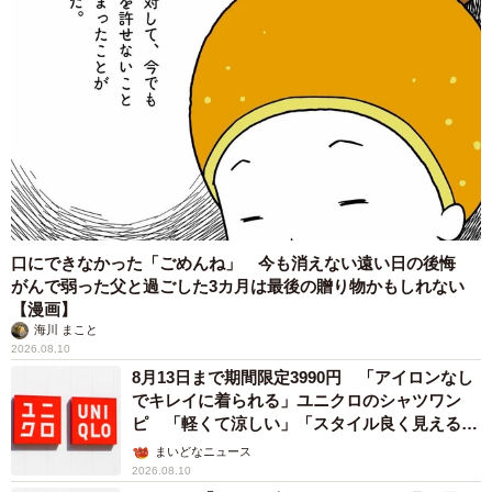
口にできなかった「ごめんね」 今も消えない遠い日の後悔
がんで弱った父と過ごした3カ月は最後の贈り物かもしれない
【漫画】
海川 まこと
2026.08.10
8月13日まで期間限定3990円 「アイロンなし
でキレイに着られる」ユニクロのシャツワン
ピ 「軽くて涼しい」「スタイル良く見える」
の声
まいどなニュース
2026.08.10