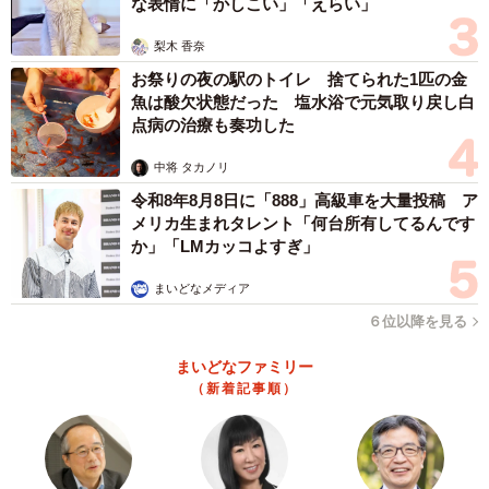
な表情に「かしこい」「えらい」
梨木 香奈
お祭りの夜の駅のトイレ 捨てられた1匹の金
魚は酸欠状態だった 塩水浴で元気取り戻し白
点病の治療も奏功した
中将 タカノリ
令和8年8月8日に「888」高級車を大量投稿 ア
メリカ生まれタレント「何台所有してるんです
か」「LMカッコよすぎ」
まいどなメディア
６位以降を見る
まいどなファミリー
（新着記事順）