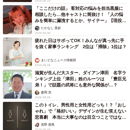
2026.08.10
「ここだけの話」 客対応の悩みを担当黒服に
相談したら…他キャストに筒抜け！ 「人の悩
みを簡単に漏洩するとか、サイテー」【現役キ
ャストに取材】
たかなし 亜妖
2026.08.09
疲れた日はサボってOK！みんなが真っ先に手
を抜く家事ランキング 2位は「掃除」1位は？
まいどなニュース情報部
2026.08.09
滋賀が生んだ大スター、ダイアン津田 名字ラ
ンキング上位「津田」姓のルーツは 「豊臣兄
弟！」で話題の武将にも意外な関係が…？
森岡 浩
2026.08.09
このトイレ、男性用と女性用どっち！？「おし
ゃれ」で「格好いい」デザインが生む笑えない
悲喜劇 本当に大事なのは目立つことではな
く…
高野 朋美
2026.08.09