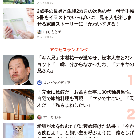
2026.08.07
2歳半の長男と生後2カ月の次男の母 母子手帳
2冊をイラストでいっぱいに 見る人を楽しま
せる家族ストーリーに「かわいすぎる！」
山岡 もと子
2026.08.07
アクセスランキング
「キム兄」木村祐一が激やせ、松本人志と2シ
ョット「一瞬、分からなかったわ」「テキヤの
兄さん」
まいどなメディア
「完全に旅館だ」お盆も仕事…30代独身男性、
自宅で旅館料理を再現 「マジですごい」「天
才だ」「私もまねしたい」
金井 かおる
愛猫が水を飲むたびに褒め続けた結果→「今か
ら飲むよ！」と飼い主を呼ぶように 誇らしげ