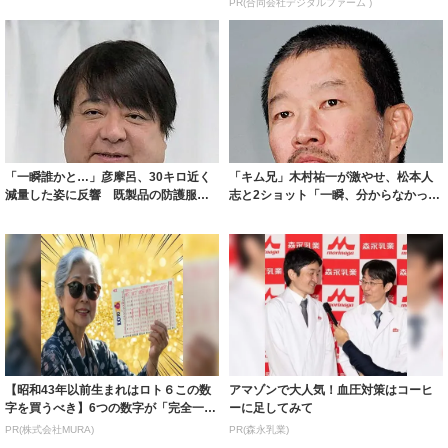
PR(合同会社デジタルファーム )
「一瞬誰かと…」彦摩呂、30キロ近く
「キム兄」木村祐一が激やせ、松本人
減量した姿に反響 既製品の防護服が
志と2ショット「一瞬、分からなかった
着られると...
わ」「テキ...
【昭和43年以前生まれはロト６この数
アマゾンで大人気！血圧対策はコーヒ
字を買うべき】6つの数字が「完全一
ーに足してみて
致」する方...
PR(株式会社MURA)
PR(森永乳業)