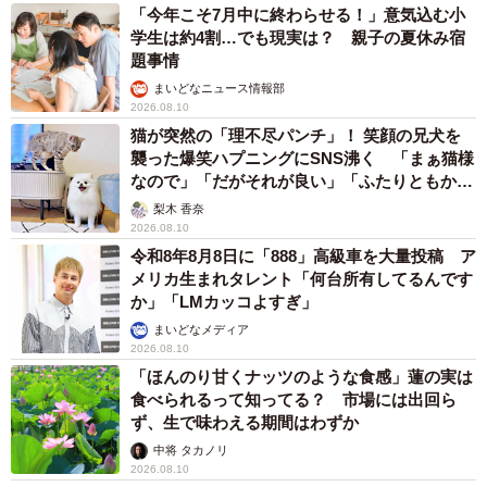
「今年こそ7月中に終わらせる！」意気込む小
学生は約4割…でも現実は？ 親子の夏休み宿
題事情
まいどなニュース情報部
2026.08.10
猫が突然の「理不尽パンチ」！ 笑顔の兄犬を
襲った爆笑ハプニングにSNS沸く 「まぁ猫様
なので」「だがそれが良い」「ふたりともかわ
いいね」
梨木 香奈
2026.08.10
令和8年8月8日に「888」高級車を大量投稿 ア
メリカ生まれタレント「何台所有してるんです
か」「LMカッコよすぎ」
まいどなメディア
2026.08.10
「ほんのり甘くナッツのような食感」蓮の実は
食べられるって知ってる？ 市場には出回ら
ず、生で味わえる期間はわずか
中将 タカノリ
2026.08.10