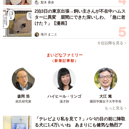
梨木 香奈
2泊3日の東京出張→飼い主さんが不在中ハムス
ターに異変 眉間にできた深いしわ、「急に老
けた？」【漫画】
海川 まこと
６位以降を見る
まいどなファミリー
（新着記事順）
森岡 浩
ハイヒール・リンゴ
大江 篤
姓氏研究家
漫才師
園田学園女子大学学長
もっと見る
「テレビより私を見て？」パパの目の前に陣取
る犬に1.4万いいね あまりにも健気な熱烈ア