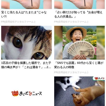
宝くじ当たる人は“たまたま”じゃな
「占い師だけが知ってる〝お金が増え
い?!
る人の共通点〟」
PR(合同会社デジタルファーム )
PR(合同会社デジタルファーム )
1匹目の子猫を保護した場所で、また子
「SNSでも話題」60代から宝くじ運が
猫の鳴き声が！「これは運命？」…2匹
変わる人の特徴
目も迷う...
PR(合同会社デジタルファーム )