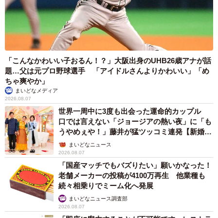
「こんなかわいい子おるん！？」大阪出身のUHB26歳アナが話
題…父は元プロ野球選手 「アイドルさんよりかわいい」「め
ちゃ爽やか」
まいどなメディア
2026.08.07
世界一周中に3度も出会った運命的カップル
口では言えない「ジョージアの熱い夜」に「も
うやめぇや！」藤井が猛ツッコミ連発【新婚さ
ん】
まいどなニュース
2026.08.07
「国産マッチでもバズりたい」願いかなった！
老舗メーカーの投稿が4100万再生 他業種も
続々相乗りでミーム化へ発展
まいどなニュース調査部
2026.08.07