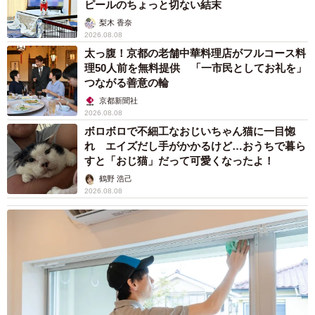
ピールのちょっと切ない結末
梨木 香奈
2026.08.08
太っ腹！京都の老舗中華料理店がフルコース料
理50人前を無料提供 「一市民としてお礼を」
つながる善意の輪
京都新聞社
2026.08.08
ボロボロで不細工なおじいちゃん猫に一目惚
れ エイズだし手がかかるけど…おうちで暮ら
すと「おじ猫」だって可愛くなったよ！
鶴野 浩己
2026.08.08