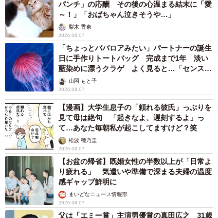
パンチ」の応酬 その後の心温まる結末に「愛
～！」「おばちゃん泣きそうや…」
梨木 香奈
2026.08.07
「ちょっとババロアみたい」パートナーの誕生
日に手作りトートバッグ 完成まで1年 淡い
藍染めに漂うクラゲ よく見ると…「センスす
ごい」
山岡 もと子
2026.08.07
【漫画】大学生息子の「頼れる彼氏」っぷりを
見て母は絶句 「起きなよ、遅刻するよ」っ
て…あなた毎朝私が起こしてますけど？笑
松波 穂乃圭
2026.08.07
【お盆の帰省】既婚女性の半数以上が「日常よ
り疲れる」 気遣いや準備で深まる夫婦の温度
感ギャップ鮮明に
まいどなニュース情報部
2026.08.07
父は「エミー賞」主演男優賞の真田広之 31歳