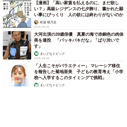
【漫画】「高い家賃を払えるのに、まだ欲し
い？」高級レジデンスの七夕飾り、書かれた願
い事にびっくり 人の欲には終わりがないのか
松波 穂乃圭
2026.08.06
大河出演の39歳俳優 真夏の海で赤銅色の肉体
美を連投 「バッキバキだな」「ばり渋いで
す」
まいどなトピック
2026.08.06
「人生こそがバラエティー」 マレーシア移住
を報告した菊地亜美 子どもの教育考え「小学
校へ入学するこのタイミングで挑戦」
まいどなトピック
2026.08.06