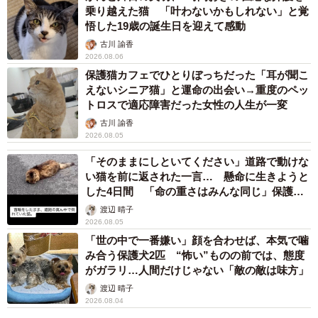
乗り越えた猫 「叶わないかもしれない」と覚
悟した19歳の誕生日を迎えて感動
古川 諭香
2026.08.06
保護猫カフェでひとりぼっちだった「耳が聞こ
えないシニア猫」と運命の出会い→重度のペッ
トロスで適応障害だった女性の人生が一変
古川 諭香
2026.08.05
「そのままにしといてください」道路で動けな
い猫を前に返された一言… 懸命に生きようと
した4日間 「命の重さはみんな同じ」保護団
体代表の訴え
渡辺 晴子
2026.08.05
「世の中で一番嫌い」顔を合わせば、本気で噛
み合う保護犬2匹 “怖い”ものの前では、態度
がガラリ…人間だけじゃない「敵の敵は味方」
渡辺 晴子
2026.08.04