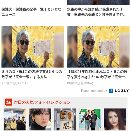
保護犬・保護猫の記事一覧｜まいどな
水路の中から泣き続け保護された子
ニュース
猫 里親先の保護犬と種を超えて仲良
しに
８月のロト6はこの方法で買え!!６つの
【昭和43年以前生まれはロト６この数
数字が『完全一致』する方法
字を買うべき】6つの数字が「完全一
致」する方...
PR(株式会社MURA)
PR(株式会社MURA)
Recommended by
昨日の人気フォトセレクション