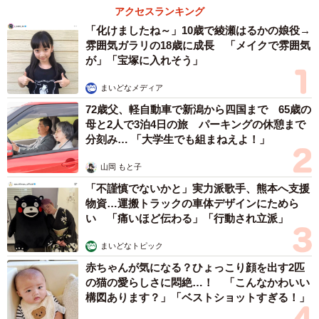
アクセスランキング
「化けましたね～」10歳で綾瀬はるかの娘役→
雰囲気ガラリの18歳に成長 「メイクで雰囲気
が」「宝塚に入れそう」
まいどなメディア
72歳父、軽自動車で新潟から四国まで 65歳の
母と2人で3泊4日の旅 パーキングの休憩まで
分刻み… 「大学生でも組まねえよ！」
山岡 もと子
「不謹慎でないかと」実力派歌手、熊本へ支援
物資…運搬トラックの車体デザインにためら
い 「痛いほど伝わる」「行動され立派」
まいどなトピック
赤ちゃんが気になる？ひょっこり顔を出す2匹
の猫の愛らしさに悶絶…！ 「こんなかわいい
構図あります？」「ベストショットすぎる！」