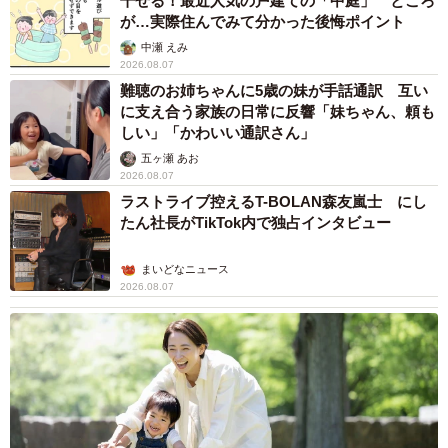
干せる！最近人気の戸建ての「中庭」 ところ
が…実際住んでみて分かった後悔ポイント
中瀬 えみ
2026.08.07
難聴のお姉ちゃんに5歳の妹が手話通訳 互い
に支え合う家族の日常に反響「妹ちゃん、頼も
しい」「かわいい通訳さん」
五ヶ瀬 あお
2026.08.07
ラストライブ控えるT-BOLAN森友嵐士 にし
たん社長がTikTok内で独占インタビュー
まいどなニュース
2026.08.07