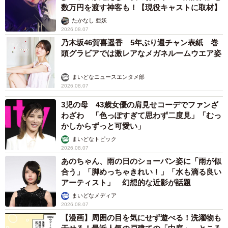
数万円を渡す神客も！【現役キャストに取材】
たかなし 亜妖
2026.08.07
乃木坂46賀喜遥香 5年ぶり週チャン表紙 巻
頭グラビアでは激レアなメガネルームウエア姿
まいどなニュースエンタメ部
2026.08.07
3児の母 43歳女優の肩見せコーデでファンざ
わざわ 「色っぽすぎて思わず二度見」「むっ
かしからずっと可愛い」
まいどなトピック
2026.08.07
あのちゃん、雨の日のショーパン姿に「雨が似
合う」「脚めっちゃきれい！」「水も滴る良い
アーティスト」 幻想的な近影が話題
まいどなメディア
2026.08.07
【漫画】周囲の目を気にせず遊べる！洗濯物も