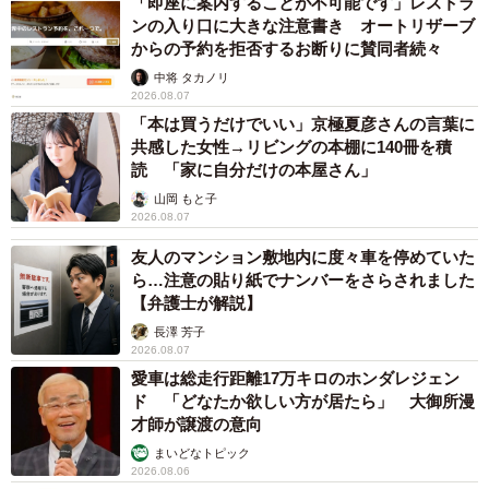
「即座に案内することが不可能です」レストラ
ンの入り口に大きな注意書き オートリザーブ
からの予約を拒否するお断りに賛同者続々
中将 タカノリ
2026.08.07
「本は買うだけでいい」京極夏彦さんの言葉に
共感した女性→リビングの本棚に140冊を積
読 「家に自分だけの本屋さん」
山岡 もと子
2026.08.07
友人のマンション敷地内に度々車を停めていた
ら…注意の貼り紙でナンバーをさらされました
【弁護士が解説】
長澤 芳子
2026.08.07
愛車は総走行距離17万キロのホンダレジェン
ド 「どなたか欲しい方が居たら」 大御所漫
才師が譲渡の意向
まいどなトピック
2026.08.06