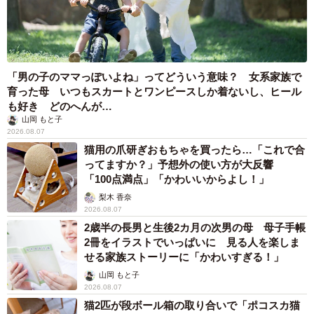
「男の子のママっぽいよね」ってどういう意味？ 女系家族で
育った母 いつもスカートとワンピースしか着ないし、ヒール
も好き どのへんが…
山岡 もと子
2026.08.07
猫用の爪研ぎおもちゃを買ったら…「これで合
ってますか？」予想外の使い方が大反響
「100点満点」「かわいいからよし！」
梨木 香奈
2026.08.07
2歳半の長男と生後2カ月の次男の母 母子手帳
2冊をイラストでいっぱいに 見る人を楽しま
せる家族ストーリーに「かわいすぎる！」
山岡 もと子
2026.08.07
猫2匹が段ボール箱の取り合いで「ポコスカ猫