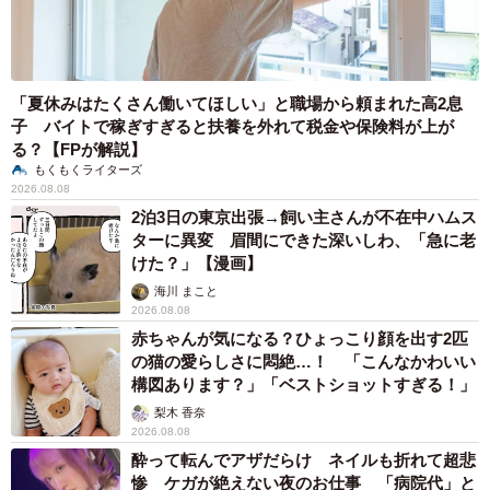
「夏休みはたくさん働いてほしい」と職場から頼まれた高2息
子 バイトで稼ぎすぎると扶養を外れて税金や保険料が上が
る？【FPが解説】
もくもくライターズ
2026.08.08
2泊3日の東京出張→飼い主さんが不在中ハムス
ターに異変 眉間にできた深いしわ、「急に老
けた？」【漫画】
海川 まこと
2026.08.08
赤ちゃんが気になる？ひょっこり顔を出す2匹
の猫の愛らしさに悶絶…！ 「こんなかわいい
構図あります？」「ベストショットすぎる！」
梨木 香奈
2026.08.08
酔って転んでアザだらけ ネイルも折れて超悲
惨 ケガが絶えない夜のお仕事 「病院代」と