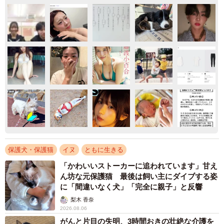
保護犬・保護猫
イヌ
ともに生きる
「かわいいストーカーに追われています」甘え
ん坊な元保護猫 最後は飼い主にダイブする姿
に「間違いなく犬」「完全に親子」と反響
梨木 香奈
2026.08.06
がんと片目の失明、3時間おきの壮絶な介護を