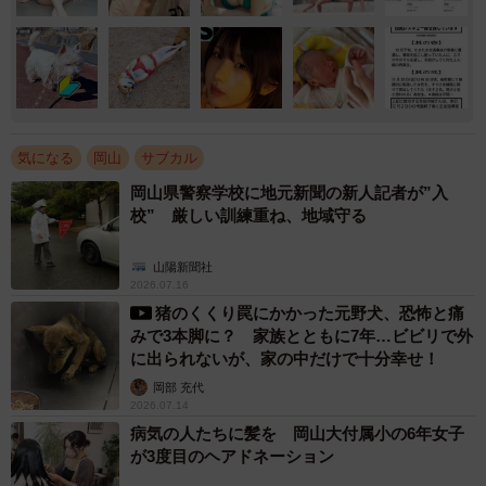
気になる
岡山
サブカル
岡山県警察学校に地元新聞の新人記者が”入
校” 厳しい訓練重ね、地域守る
山陽新聞社
2026.07.16
猪のくくり罠にかかった元野犬、恐怖と痛
みで3本脚に？ 家族とともに7年…ビビリで外
に出られないが、家の中だけで十分幸せ！
岡部 充代
2026.07.14
病気の人たちに髪を 岡山大付属小の6年女子
が3度目のヘアドネーション