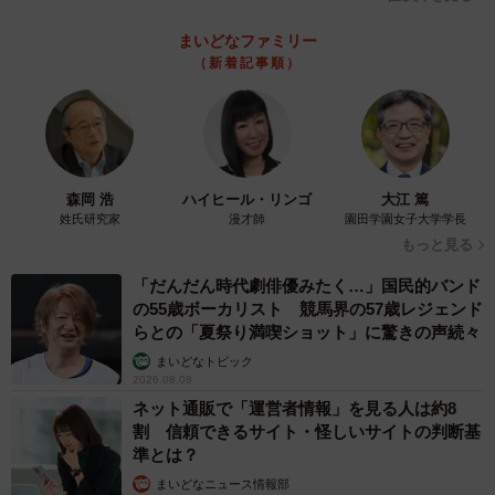
まいどなファミリー
（新着記事順）
森岡 浩
ハイヒール・リンゴ
大江 篤
姓氏研究家
漫才師
園田学園女子大学学長
もっと見る
「だんだん時代劇俳優みたく…」国民的バンド
の55歳ボーカリスト 競馬界の57歳レジェンド
らとの「夏祭り満喫ショット」に驚きの声続々
まいどなトピック
2026.08.08
ネット通販で「運営者情報」を見る人は約8
割 信頼できるサイト・怪しいサイトの判断基
準とは？
まいどなニュース情報部