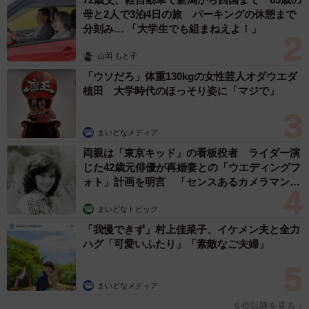
母と2人で3泊4日の旅 パーキングの休憩まで
分刻み… 「大学生でも組まねえよ！」
山岡 もと子
「ウソだろ」体重130kgの女性芸人オダウエダ
植田 大学時代のほっそり姿に「マジで」
まいどなメディア
両親は「東京キッド」の看板役者 ライダー演
じた42歳元俳優が再婚妻との「ウエディングフ
ォト」計画を明言 「センスあるカメラマン求
む」
まいどなトピック
「我慢できず」村上佳菜子、イケメン夫と全力
ハグ「可愛いふたり」「素敵なご夫婦」
まいどなメディア
６位以降を見る