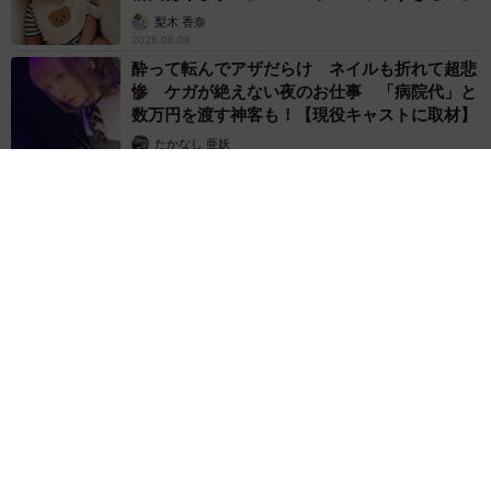
梨木 香奈
2026.08.08
酔って転んでアザだらけ ネイルも折れて超悲
惨 ケガが絶えない夜のお仕事 「病院代」と
数万円を渡す神客も！【現役キャストに取材】
たかなし 亜妖
2026.08.07
乃木坂46賀喜遥香 5年ぶり週チャン表紙 巻頭グラビアでは
激レアなメガネルームウエア姿