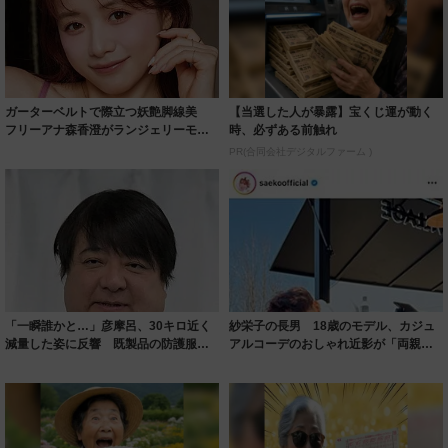
ガーターベルトで際立つ妖艶脚線美
【当選した人が暴露】宝くじ運が動く
フリーアナ森香澄がランジェリーモデ
時、必ずある前触れ
ルに ｢PE...
PR(合同会社デジタルファーム )
「一瞬誰かと…」彦摩呂、30キロ近く
紗栄子の長男 18歳のモデル、カジュ
減量した姿に反響 既製品の防護服が
アルコーデのおしゃれ近影が「両親の
着られると...
いいとこ取...