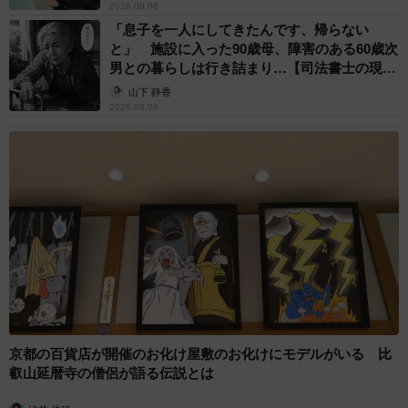
2026.08.08
「息子を一人にしてきたんです、帰らない
と」 施設に入った90歳母、障害のある60歳次
男との暮らしは行き詰まり…【司法書士の現場
から】
山下 静香
2026.08.08
京都の百貨店が開催のお化け屋敷のお化けにモデルがいる 比
叡山延暦寺の僧侶が語る伝説とは