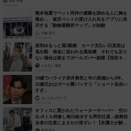
浅井 佳穂
2026.08.08
熊本地震でペット同伴の避難を諦める人に胸を
痛め… 被災ペットの受け入れ先をアプリに表
示する「動物避難所マップ」が始動
平藤 清刀
2026.08.08
原則ゆるっと週3勤務 カード支払い日直前は
鬼出勤 借金に追われる風俗嬢 それでも足り
ない場合は朝までガールズバー副業【現役キャ
ストに取材】
たかなし 亜妖
2026.08.08
19歳でハライチ岩井勇気と年の差婚から3年、
22歳元おはガール髪バッサリ「ショート似合い
すぎ」
まいどなメディア
2026.08.08
オフィスに置かれたウォーターサーバー 空の
2Lボトル持参し毎日給水する男性社員→総務担
当者の注意にまさかの逆ギレ！【弁護士が解
説】
長澤 芳子