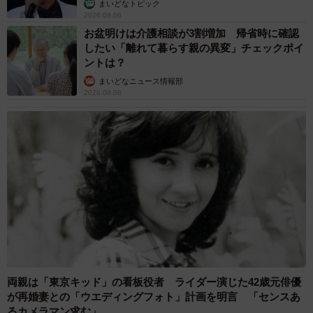
まいどなトピック
2026.08.08
お盆明けは介護相談が3割増加 帰省時に確認
したい「離れて暮らす親の異変」チェックポイ
ントは？
まいどなニュース情報部
2026.08.08
両親は「東京キッド」の看板役者 ライダー演じた42歳元俳優
が再婚妻との「ウエディングフォト」計画を明言 「センスあ
るカメラマン求む」