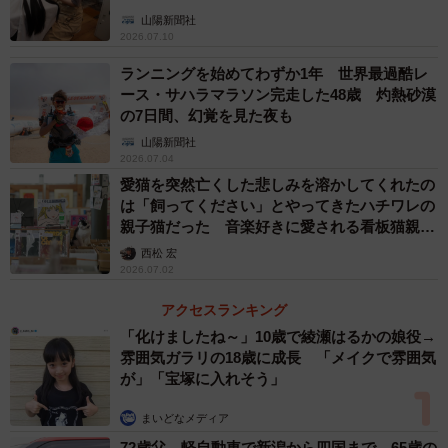
山陽新聞社
2026.07.10
ランニングを始めてわずか1年 世界最過酷レ
ース・サハラマラソン完走した48歳 灼熱砂漠
の7日間、幻覚を見た夜も
山陽新聞社
2026.07.04
愛猫を突然亡くした悲しみを溶かしてくれたの
は「飼ってください」とやってきたハチワレの
親子猫だった 音楽好きに愛される看板猫親子
が迎えてくれるレコードショップ
西松 宏
2026.07.02
アクセスランキング
「化けましたね～」10歳で綾瀬はるかの娘役→
雰囲気ガラリの18歳に成長 「メイクで雰囲気
が」「宝塚に入れそう」
まいどなメディア
72歳父、軽自動車で新潟から四国まで 65歳の