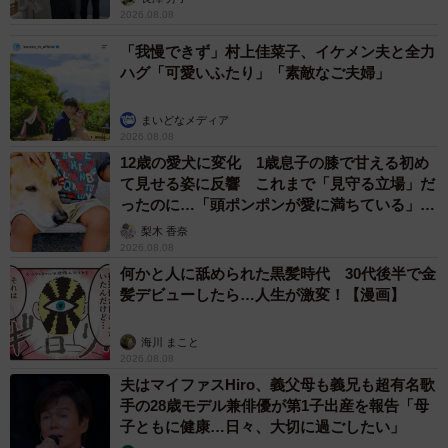
2026.08.08
「我慢できず」村上佳菜子、イケメン夫と全力
ハグ「可愛いふたり」「素敵なご夫婦」
まいどなメディア
2026.08.08
12歳の愛犬に変化 1歳息子の膝で甘える初め
て見せる姿に反響 これまで「見守る立場」だ
ったのに…「頭ポンポンが愛に満ちている」
「尊…」
梨木 香奈
2026.08.08
何かと人に舐められた黒髪時代 30代後半で金
髪デビューしたら…人生が激変！【漫画】
海川 まこと
2026.08.08
夫はマイファスHiro、義父母も義兄も超有名歌
手の28歳モデル兼俳優が第1子出産を報告「母
子ともに健康…日々、大切に過ごしたい」