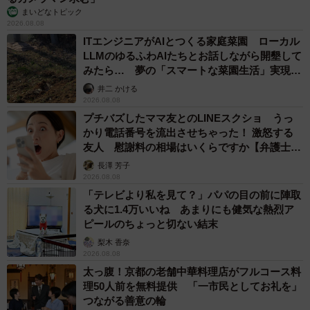
まいどなトピック
2026.08.08
ITエンジニアがAIとつくる家庭菜園 ローカル
LLMのゆるふわAIたちとお話しながら開墾して
みたら… 夢の「スマートな菜園生活」実現な
るか
井二 かける
2026.08.08
プチバズしたママ友とのLINEスクショ うっ
かり電話番号を流出させちゃった！ 激怒する
友人 慰謝料の相場はいくらですか【弁護士が
解説】
長澤 芳子
2026.08.08
「テレビより私を見て？」パパの目の前に陣取
る犬に1.4万いいね あまりにも健気な熱烈ア
ピールのちょっと切ない結末
梨木 香奈
2026.08.08
太っ腹！京都の老舗中華料理店がフルコース料
理50人前を無料提供 「一市民としてお礼を」
つながる善意の輪