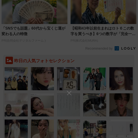
「SNSでも話題」60代から宝くじ運が
【昭和43年以前生まれはロト６この数
変わる人の特徴
字を買うべき】6つの数字が「完全一
致」する方...
PR(合同会社デジタルファーム )
PR(株式会社MURA)
Recommended by
昨日の人気フォトセレクション