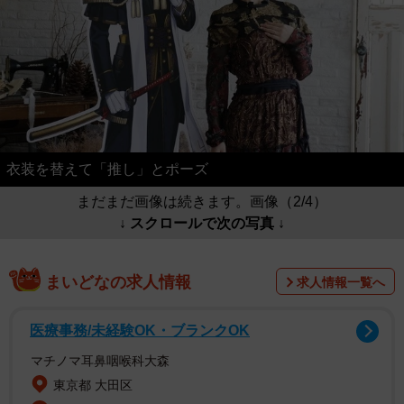
衣装を替えて「推し」とポーズ
まだまだ画像は続きます。画像（2/4）
↓ スクロールで次の写真 ↓
まいどなの求人情報
求人情報一覧へ
医療事務/未経験OK・ブランクOK
マチノマ耳鼻咽喉科大森
東京都 大田区