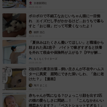
京都新聞社
2026.08.08
ボロボロで不細工なおじいちゃん猫に一目惚
れ エイズだし手がかかるけど…おうちで暮ら
すと「おじ猫」だって可愛くなったよ！
鶴野 浩己
2026.08.08
「夏休みはたくさん働いてほしい」と職場から
頼まれた高2息子 バイトで稼ぎすぎると扶養
を外れて税金や保険料が上がる？【FPが解
説】
もくもくライターズ
2026.08.08
2泊3日の東京出張→飼い主さんが不在中ハムス
ターに異変 眉間にできた深いしわ、「急に老
けた？」【漫画】
海川 まこと
2026.08.08
赤ちゃんが気になる？ひょっこり顔を出す2匹
の猫の愛らしさに悶絶…！ 「こんなかわいい
構図あります？」「ベストショットすぎる！」