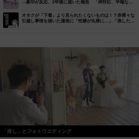
→象印が反応、2年後に届いた報告 「神対応、半端な
い」「オタクに優しい」と称賛の声
オタクが「下着」より見られたくないものは！？赤裸々な
引越し事情を描いた漫画に「性癖が丸裸に…」「推したち
で激重」と共感の声
「推し」とフォトウエディング