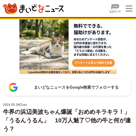
まいどなニュースをGoogle検索でフォローする
2024.05.28(Tue)
牛界の浜辺美波ちゃん爆誕「おめめキラキラ！」
「うるんうるん」 10万人魅了♡他の牛と何が違
う？