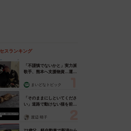
セスランキング
「不謹慎でないかと」実力派
歌手、熊本へ支援物資…運搬
トラックの車体デザインにた
めらい 「痛いほど伝わる」
まいどなトピック
「行動され立派」
「そのままにしといてくださ
い」道路で動けない猫を前に
返された一言… 懸命に生き
ようとした4日間 「命の重
渡辺 晴子
さはみんな同じ」保護団体代
表の訴え
72歳父、軽自動車で新潟から