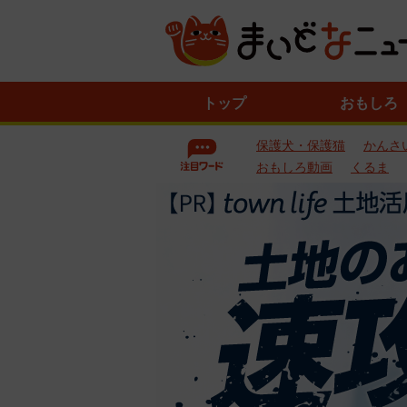
ニ
トップ
おもしろ
ュ
ー
保護犬・保護猫
かんさ
ス
一
おもしろ動画
くるま
覧