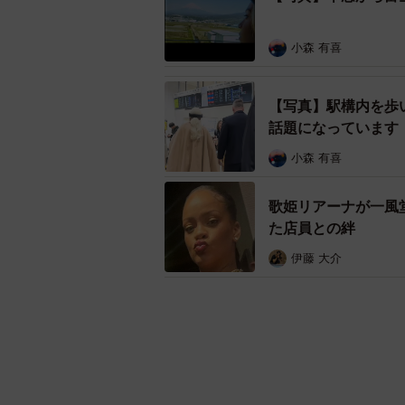
小森 有喜
【写真】駅構内を歩
話題になっています
小森 有喜
歌姫リアーナが一風
た店員との絆
伊藤 大介