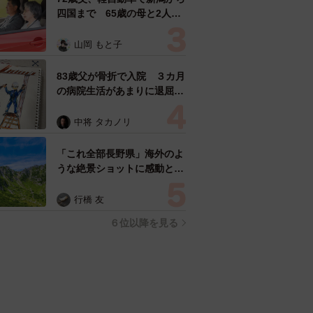
四国まで 65歳の母と2人で
3泊4日の旅 パーキングの休
憩まで分刻み… 「大学生で
山岡 もと子
も組まねえよ！」
83歳父が骨折で入院 ３カ月
の病院生活があまりに退屈で
「画用紙と色鉛筆持ってこ
い！」→スケッチブックを見
中将 タカノリ
た家族が仰天「これ、売れま
すよ…」
「これ全部長野県」海外のよ
うな絶景ショットに感動と反
響「離れてからいいところだ
ったんだって気づいた」
行橋 友
６位以降を見る