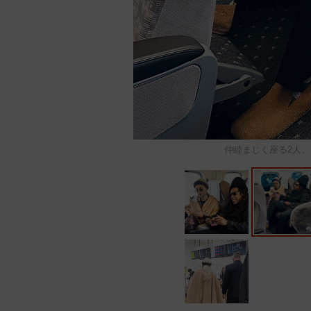
仲睦まじく座る2人