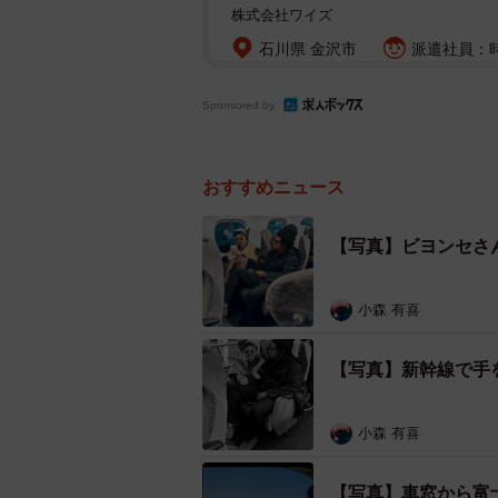
株式会社ワイズ
石川県 金沢市
派遣社員：時
Sponsored by
おすすめニュース
【写真】ビヨンセさ
小森 有喜
【写真】新幹線で手
小森 有喜
【写真】車窓から富