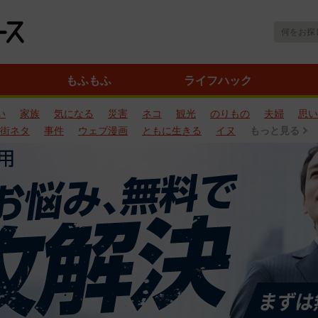
もふもふ
ライフハック
い
家族
気になる
災害
ネコ
観光
のりもの
夫婦
思い
街ネタ
事件
ウェブ漫画
ともに生きる
イヌ
もっと見る