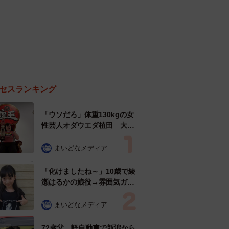
セスランキング
「ウソだろ」体重130kgの女
性芸人オダウエダ植田 大学
時代のほっそり姿に「マジ
で」
まいどなメディア
「化けましたね～」10歳で綾
瀬はるかの娘役→雰囲気ガラ
リの18歳に成長 「メイクで
雰囲気が」「宝塚に入れそ
まいどなメディア
う」
72歳父、軽自動車で新潟から