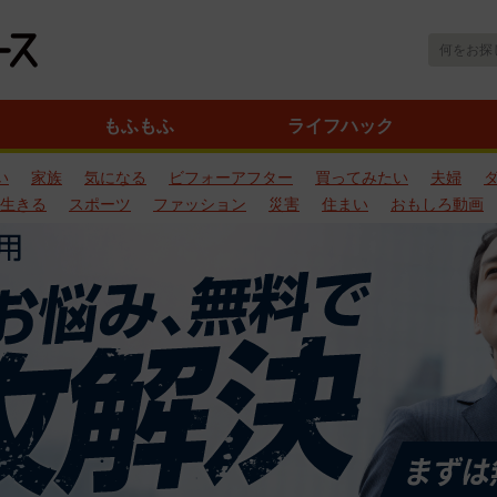
もふもふ
ライフハック
い
家族
気になる
ビフォーアフター
買ってみたい
夫婦
生きる
スポーツ
ファッション
災害
住まい
おもしろ動画