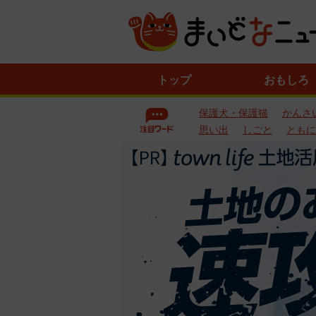
ニ
トップ
おもしろ
ュ
ー
保護犬・保護猫
かんさ
ス
一
思い出
しごと
ともに
覧