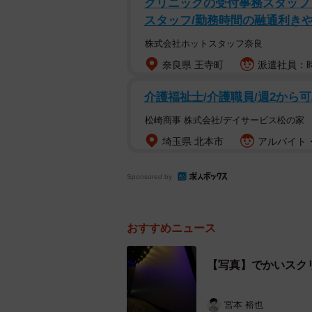
クリニックの受付事務スタッフ・
スタッフ/勤務時間の融通利き
株式会社ホットスタッフ奈良
奈良県 王寺町
派遣社員：時
介護福祉士/介護職員/週2から
松崎商事 株式会社/デイサービス松の家
埼玉県 北本市
アルバイト・
スクリーンの
Sponsored by
おすすめニュース
【写真】でかいスク
宮本 裕也