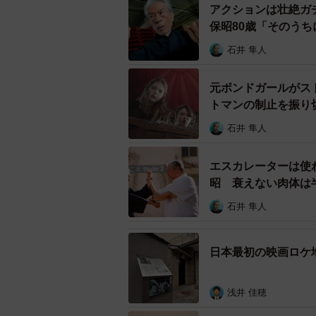
アクションは壮絶ガ
保昭80歳「そのう
石井 隼人
元ボンドガールがス
トマンの制止を振り切
ート』
石井 隼人
「スクリーンが巨大で、綺麗なんだ
い。「IMAXはあんたの映画人生を
エスカレーターは使
昭 衰えない肉体は
私のIMAX初体験は、2018年にこ
石井 隼人
ー・キューブリック）だった。これ
まさに「映画への没入体験、疲れも
日本最初の映画ロケ
で、上映後もしばらく放心状態だっ
そこから『ダークナイト』（監督：ク
浅井 佳穂
の劇場で体験してきた。そのいずれ