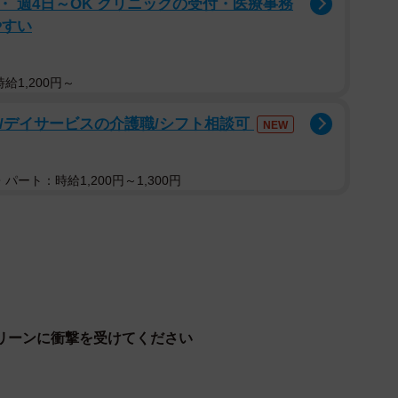
 週4日～OK クリニックの受付・医療事務
やすい
給1,200円～
可/デイサービスの介護職/シフト相談可
NEW
2/7
パート：時給1,200円～1,300円
巨大さ…おわかりいただけるだろうか
リーンに衝撃を受けてください