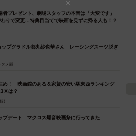
場者プレゼント、劇場スタッフの本音は「大変です」
替わりで変更…特典目当てで映画を見ずに帰る人も！？
Fカップグラドル都丸紗也華さん レーシングスーツ脱ぎ
ンタメ部
住め！ 映画館のある＆家賃の安い駅東西ランキング
3/7
3区は？
でしか味わえない映画館体験
報部
ーとは
ップデート マクロス爆音映画祭に行ってきた
階建てに匹敵する高さ18メートル超、横幅26メートル
ンに、日本初の高解像度の4Kツインレーザープロジェク