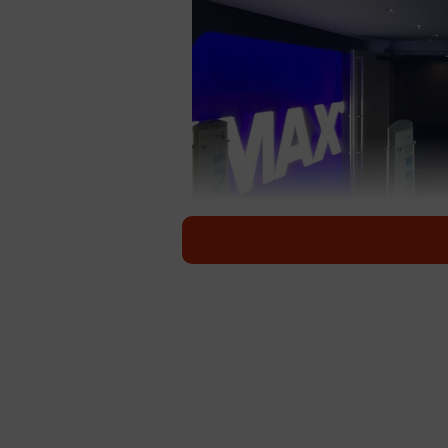
機会
映画鑑賞料金2600円（一般料金、I
3000円は超える。私はハッキリ言
るまでは。