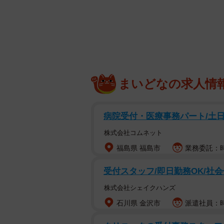
筆者も映画が好きで、やはり映画館
しか体験できないのがIMAXという
に鑑賞料金は高額になる。誰もが手
とお金をかけて行くべき劇場／施設が
シティ、シアター11のIMAXレーザー
まいどなの求人情
病院受付・医療事務パート/土
株式会社コムネット
福島県 福島市
業務委託：時
受付スタッフ/即日勤務OK/社
株式会社シェイクハンズ
石川県 金沢市
派遣社員：時給