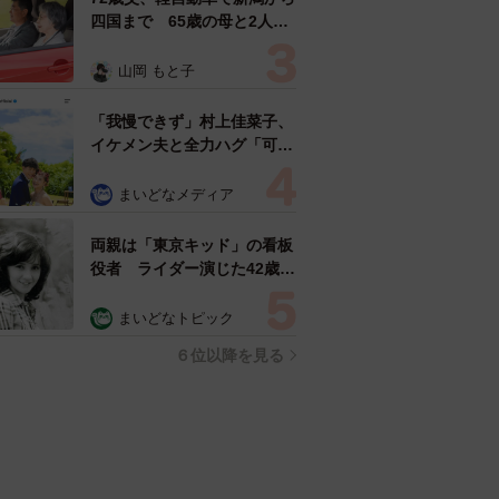
四国まで 65歳の母と2人で
3泊4日の旅 パーキングの休
憩まで分刻み… 「大学生で
山岡 もと子
も組まねえよ！」
「我慢できず」村上佳菜子、
イケメン夫と全力ハグ「可愛
いふたり」「素敵なご夫婦」
まいどなメディア
両親は「東京キッド」の看板
役者 ライダー演じた42歳元
俳優が再婚妻との「ウエディ
ングフォト」計画を明言
まいどなトピック
「センスあるカメラマン求
６位以降を見る
む」