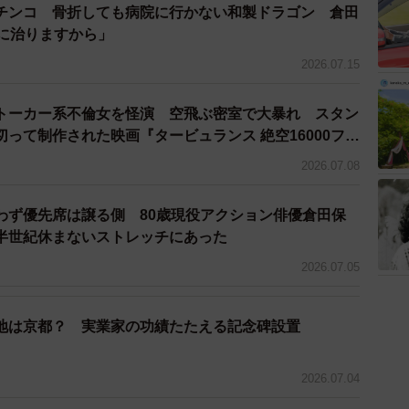
チンコ 骨折しても病院に行かない和製ドラゴン 倉田
ちに治りますから」
2026.07.15
4/7
トーカー系不倫女を怪演 空飛ぶ密室で大暴れ スタン
って制作された映画『タービュランス 絶空16000フィ
ドーン！
2026.07.08
ろうな」と考えていた私。この時の私に言ってやりた
ひっくり返す」と。
わず優先席は譲る側 80歳現役アクション俳優倉田保
半世紀休まないストレッチにあった
の劇場で上映された『2001年宇宙の旅』（監督：スタンリ
2026.07.05
がとんでもなかった。今までの劇場体験が嘘のように、
吹っ飛ぶ映画／劇場体験」だったのだ。あまりの衝撃
地は京都？ 実業家の功績たたえる記念碑設置
たことを覚えている。
リストファー・ノーラン）など数々のIMAX上映をこ
2026.07.04
もが私の「映画館体験」の最高を更新し続けてきた。あ