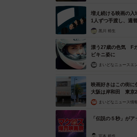
増え続ける映画の入
1人ずつ手渡し、週
黒川 裕生
漂う27歳の色気 
ビキニ姿に
まいどなニュースエ
映画好きはこの街に
大阪は岸和田 東京2
ここ
まいどなニュース情
IMAXレーザー/GTテクノロジ
「伝説の５秒」がア
シネコンとしては日本最大級、ビル6
超の誰もが圧倒される巨大スクリー
宮本 裕也