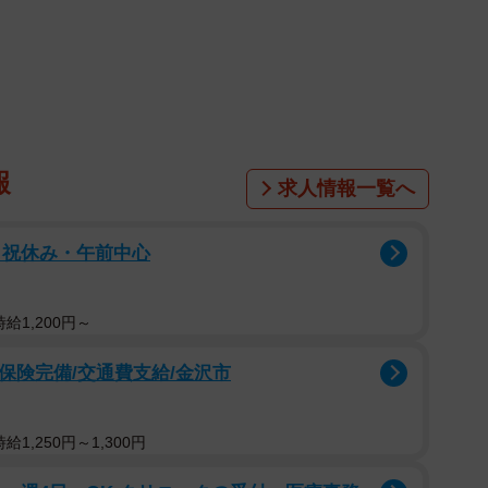
で映画を観る「映画館体験」が好きだ。そんな映画館で
上映設備。しかし追加料金が必要なため、先述したよう
頃な価格で映画を観たいのが本音だろう。それでも時間
ある。大阪府吹田市にある109シネマズ大阪エキスポ
/GTテクノロジーだ。
報
求人情報一覧へ
日祝休み・午前中心
給1,200円～
会保険完備/交通費支給/金沢市
1,250円～1,300円