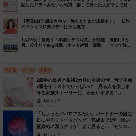
記したドラマみたいな約束 信じて行った人がそこで見た
ものは
【写真8枚】磯山さやか「胸もまだまだ成長中！」 伝説
のマシュマロ美ボディは今も健在
1人25役！自撮り「卒業クラス写真」が話題 撮影に4カ
月、役作りで8kg減量…ネット絶賛「衝撃」「マジで好
き」
思い出
アート
子育て
2歳半の長男と生後2カ月の次男の母 母子手帳
2冊をイラストでいっぱいに 見る人を楽しま
せる家族ストーリーに「かわいすぎる！」
山岡 もと子
2026.08.07
「ちょっとババロアみたい」パートナーの誕生
日に手作りトートバッグ 完成まで1年 淡い
藍染めに漂うクラゲ よく見ると…「センスす
ごい」
山岡 もと子