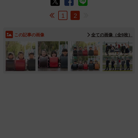
1
2
この記事の画像
全ての画像（全9枚）
5