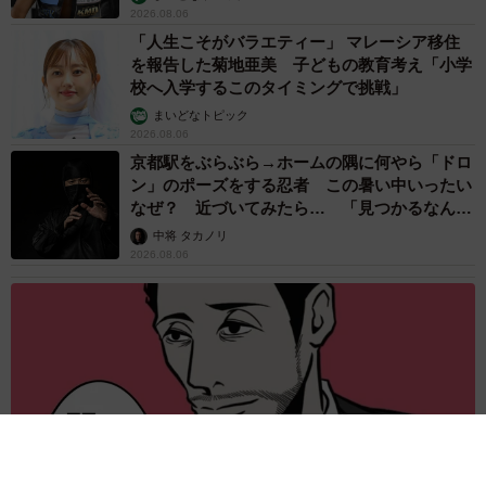
2026.08.06
「人生こそがバラエティー」 マレーシア移住
を報告した菊地亜美 子どもの教育考え「小学
校へ入学するこのタイミングで挑戦」
まいどなトピック
2026.08.06
京都駅をぶらぶら→ホームの隅に何やら「ドロ
ン」のポーズをする忍者 この暑い中いったい
なぜ？ 近づいてみたら… 「見つかるなんて
未熟」
中将 タカノリ
2026.08.06