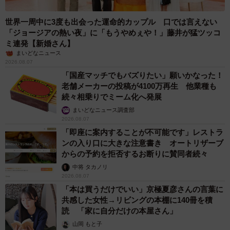
世界一周中に3度も出会った運命的カップル 口では言えない
「ジョージアの熱い夜」に「もうやめぇや！」藤井が猛ツッコ
ミ連発【新婚さん】
まいどなニュース
2026.08.07
「国産マッチでもバズりたい」願いかなった！
老舗メーカーの投稿が4100万再生 他業種も
続々相乗りでミーム化へ発展
まいどなニュース調査部
2026.08.07
「即座に案内することが不可能です」レストラ
ンの入り口に大きな注意書き オートリザーブ
からの予約を拒否するお断りに賛同者続々
中将 タカノリ
2026.08.07
「本は買うだけでいい」京極夏彦さんの言葉に
共感した女性→リビングの本棚に140冊を積
読 「家に自分だけの本屋さん」
山岡 もと子