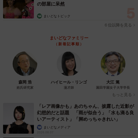
の部屋に呆然
まいどなトピック
６位以降を見る
まいどなファミリー
（新着記事順）
森岡 浩
ハイヒール・リンゴ
大江 篤
姓氏研究家
漫才師
園田学園女子大学学長
もっと見る
「レア画像かも」あのちゃん、披露した近影が
幻想的だと話題 「雨が似合う」「水も滴る良
いアーティスト」「脚めっちゃきれい」
まいどなメディア
2026.08.07