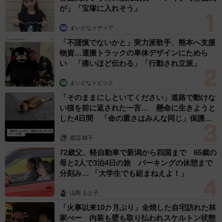
が」「宝塚に入れそう」
まいどなメディア
「不謹慎でないかと」実力派歌手、熊本へ支援
物資…運搬トラックの車体デザインにためら
い 「痛いほど伝わる」「行動され立派」
まいどなトピック
「そのままにしといてください」道路で動けな
い猫を前に返された一言… 懸命に生きようと
した4日間 「命の重さはみんな同じ」保護団
体代表の訴え
渡辺 晴子
72歳父、軽自動車で新潟から四国まで 65歳の
母と2人で3泊4日の旅 パーキングの休憩まで
分刻み… 「大学生でも組まねえよ！」
山岡 もと子
「火事以来10カ月ぶり」全焼した自宅訪れた林
家ぺー 内装も壁も取り払われスケルトン状態