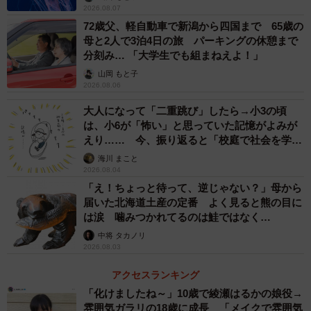
2026.08.07
72歳父、軽自動車で新潟から四国まで 65歳の
母と2人で3泊4日の旅 パーキングの休憩まで
分刻み… 「大学生でも組まねえよ！」
山岡 もと子
2026.08.06
大人になって「二重跳び」したら→小3の頃
は、小6が「怖い」と思っていた記憶がよみが
えり…… 今、振り返ると「校庭で社会を学ん
でいった」【漫画】
海川 まこと
2026.08.04
「え！ちょっと待って、逆じゃない？」母から
届いた北海道土産の定番 よく見ると熊の目に
は涙 噛みつかれてるのは鮭ではなく…
中将 タカノリ
2026.08.03
アクセスランキング
「化けましたね～」10歳で綾瀬はるかの娘役→
雰囲気ガラリの18歳に成長 「メイクで雰囲気