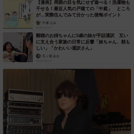
【漫画】周囲の目を気にせず遊べる！洗濯物も
干せる！最近人気の戸建ての「中庭」 ところ
が…実際住んでみて分かった後悔ポイント
中瀬 えみ
2026.08.07
難聴のお姉ちゃんに5歳の妹が手話通訳 互い
に支え合う家族の日常に反響「妹ちゃん、頼も
しい」「かわいい通訳さん」
五ヶ瀬 あお
2026.08.07