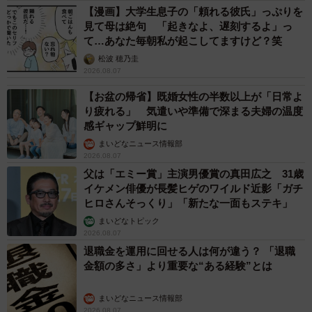
【漫画】大学生息子の「頼れる彼氏」っぷりを
見て母は絶句 「起きなよ、遅刻するよ」っ
て…あなた毎朝私が起こしてますけど？笑
松波 穂乃圭
2026.08.07
【お盆の帰省】既婚女性の半数以上が「日常よ
り疲れる」 気遣いや準備で深まる夫婦の温度
感ギャップ鮮明に
まいどなニュース情報部
2026.08.07
父は「エミー賞」主演男優賞の真田広之 31歳
イケメン俳優が長髪ヒゲのワイルド近影「ガチ
ヒロさんそっくり」「新たな一面もステキ」
まいどなトピック
2026.08.07
退職金を運用に回せる人は何が違う？ 「退職
金額の多さ」より重要な“ある経験”とは
まいどなニュース情報部
2026.08.07