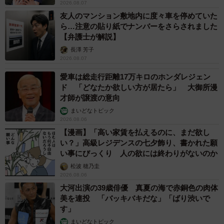
2026.08.07
友人のマンション敷地内に度々車を停めていた
ら…注意の貼り紙でナンバーをさらされました
【弁護士が解説】
長澤 芳子
2026.08.07
愛車は総走行距離17万キロのホンダレジェン
ド 「どなたか欲しい方が居たら」 大御所漫
才師が譲渡の意向
まいどなトピック
2026.08.06
【漫画】「高い家賃を払えるのに、まだ欲し
い？」高級レジデンスの七夕飾り、書かれた願
い事にびっくり 人の欲には終わりがないのか
松波 穂乃圭
2026.08.06
大河出演の39歳俳優 真夏の海で赤銅色の肉体
美を連投 「バッキバキだな」「ばり渋いで
す」
まいどなトピック