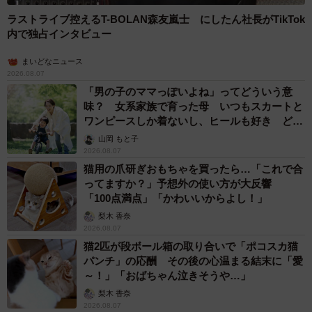
ラストライブ控えるT-BOLAN森友嵐士 にしたん社長がTikTok
内で独占インタビュー
まいどなニュース
2026.08.07
「男の子のママっぽいよね」ってどういう意
味？ 女系家族で育った母 いつもスカートと
ワンピースしか着ないし、ヒールも好き どの
へんが…
山岡 もと子
2026.08.07
猫用の爪研ぎおもちゃを買ったら…「これで合
ってますか？」予想外の使い方が大反響
「100点満点」「かわいいからよし！」
梨木 香奈
2026.08.07
猫2匹が段ボール箱の取り合いで「ポコスカ猫
パンチ」の応酬 その後の心温まる結末に「愛
～！」「おばちゃん泣きそうや…」
梨木 香奈
2026.08.07