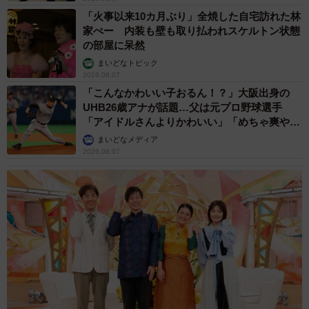
「火事以来10カ月ぶり」全焼した自宅訪れた林
家ぺー 内装も壁も取り払われスケルトン状態
の部屋に呆然
まいどなトピック
2026.08.07
「こんなかわいい子おるん！？」大阪出身の
UHB26歳アナが話題…父は元プロ野球選手
「アイドルさんよりかわいい」「めちゃ爽や
か」
まいどなメディア
2026.08.07