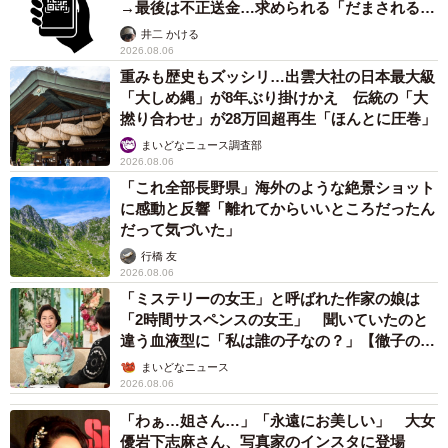
→最後は不正送金…求められる「だまされる前
提」の対策
井二 かける
2026.08.06
重みも歴史もズッシリ…出雲大社の日本最大級
「大しめ縄」が8年ぶり掛けかえ 伝統の「大
撚り合わせ」が28万回超再生「ほんとに圧巻」
まいどなニュース調査部
2026.08.06
「これ全部長野県」海外のような絶景ショット
に感動と反響「離れてからいいところだったん
だって気づいた」
行橋 友
2026.08.06
「ミステリーの女王」と呼ばれた作家の娘は
「2時間サスペンスの女王」 聞いていたのと
違う血液型に「私は誰の子なの？」【徹子の部
屋】
まいどなニュース
2026.08.06
「わぁ…姐さん…」「永遠にお美しい」 大女
優岩下志麻さん、写真家のインスタに登場