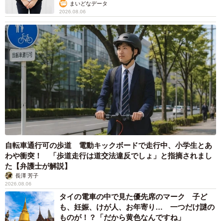
まいどなデータ
2026.08.06
自転車通行可の歩道 電動キックボードで走行中、小学生とあ
わや衝突！ 「歩道走行は道交法違反でしょ」と指摘されまし
た【弁護士が解説】
長澤 芳子
2026.08.06
タイの電車の中で見た優先席のマーク 子ど
も、妊娠、けが人、お年寄り… 一つだけ謎の
ものが！？「だから黄色なんですね」