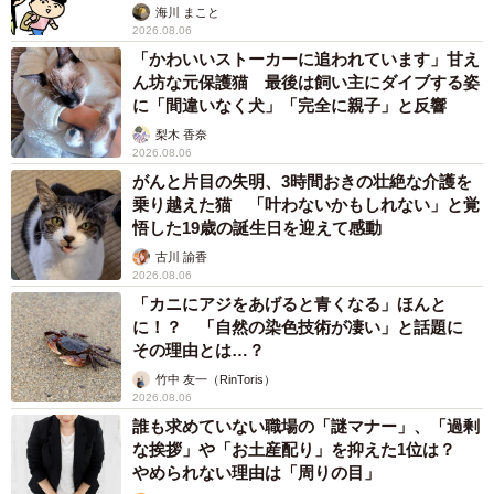
海川 まこと
2026.08.06
「かわいいストーカーに追われています」甘え
ん坊な元保護猫 最後は飼い主にダイブする姿
に「間違いなく犬」「完全に親子」と反響
梨木 香奈
2026.08.06
がんと片目の失明、3時間おきの壮絶な介護を
乗り越えた猫 「叶わないかもしれない」と覚
悟した19歳の誕生日を迎えて感動
古川 諭香
2026.08.06
「カニにアジをあげると青くなる」ほんと
に！？ 「自然の染色技術が凄い」と話題に
その理由とは…？
竹中 友一（RinToris）
2026.08.06
誰も求めていない職場の「謎マナー」、「過剰
な挨拶」や「お土産配り」を抑えた1位は？
やめられない理由は「周りの目」