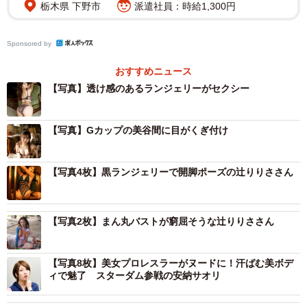
栃木県 下野市
派遣社員：時給1,300円
2/4
Sponsored by
辻りりささん（撮影：藤本和典 スタイリング：工藤沙恵(ミタケイショ
ウ) ヘアメイク：鷲見星奈）
おすすめニュース
【写真】透け感のあるランジェリーがセクシー
【写真】Gカップの美谷間に目がくぎ付け
【写真4枚】黒ランジェリーで開脚ポーズの辻りりささん
【写真2枚】まん丸バストが窮屈そうな辻りりささん
【写真8枚】美女プロレスラーがヌードに！汗ばむ美ボデ
ィで魅了 スターダム参戦の安納サオリ