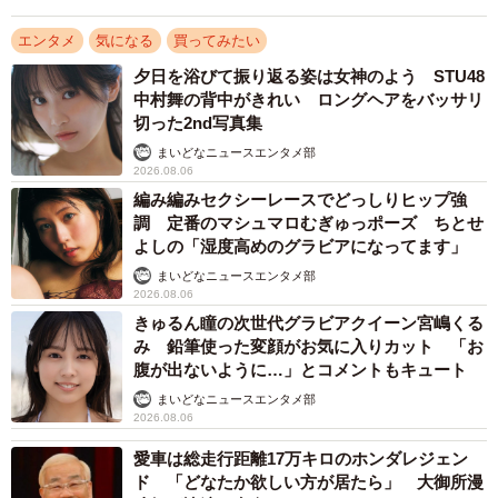
エンタメ
気になる
買ってみたい
夕日を浴びて振り返る姿は女神のよう STU48
中村舞の背中がきれい ロングヘアをバッサリ
切った2nd写真集
まいどなニュースエンタメ部
2026.08.06
編み編みセクシーレースでどっしりヒップ強
調 定番のマシュマロむぎゅっポーズ ちとせ
よしの「湿度高めのグラビアになってます」
まいどなニュースエンタメ部
2026.08.06
きゅるん瞳の次世代グラビアクイーン宮嶋くる
3/4
み 鉛筆使った変顔がお気に入りカット 「お
腹が出ないように…」とコメントもキュート
辻りりささん（撮影：藤本和典 スタイリング：工藤沙恵(ミタケイショ
ウ) ヘアメイク：鷲見星奈）
まいどなニュースエンタメ部
2026.08.06
同作は、週刊SPA!のグラビアコーナー「グラビアン魂」で
愛車は総走行距離17万キロのホンダレジェン
紹介しきれなかったカットを、ふんだんに盛り込みデジタ
ド 「どなたか欲しい方が居たら」 大御所漫