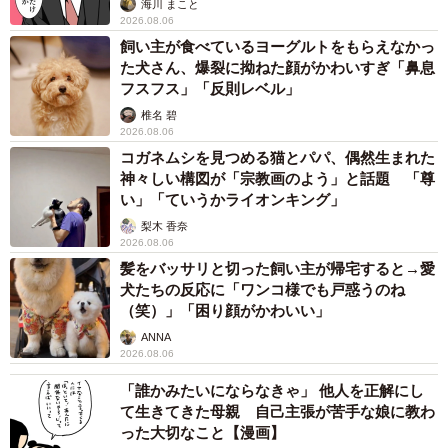
海川 まこと
2026.08.06
飼い主が食べているヨーグルトをもらえなかっ
た犬さん、爆裂に拗ねた顔がかわいすぎ「鼻息
フスフス」「反則レベル」
椎名 碧
2026.08.06
コガネムシを見つめる猫とパパ、偶然生まれた
神々しい構図が「宗教画のよう」と話題 「尊
い」「ていうかライオンキング」
梨木 香奈
2026.08.06
髪をバッサリと切った飼い主が帰宅すると→愛
犬たちの反応に「ワンコ様でも戸惑うのね
（笑）」「困り顔がかわいい」
ANNA
2026.08.06
「誰かみたいにならなきゃ」 他人を正解にし
て生きてきた母親 自己主張が苦手な娘に教わ
った大切なこと【漫画】