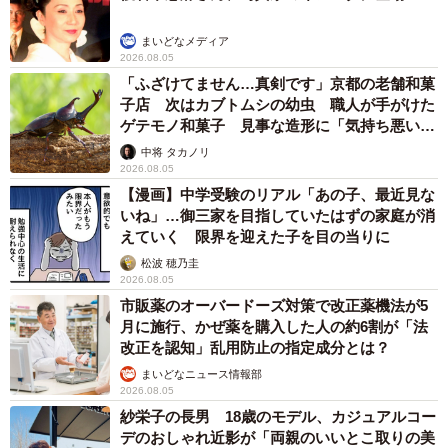
まいどなメディア
2026.08.05
「ふざけてません…真剣です」京都の老舗和菓
子店 次はカブトムシの幼虫 職人が手がけた
ゲテモノ和菓子 見事な造形に「気持ち悪いく
らいリアル」
中将 タカノリ
2026.08.05
【漫画】中学受験のリアル「あの子、最近見な
いね」…御三家を目指していたはずの家庭が消
えていく 限界を迎えた子を目の当りに
松波 穂乃圭
2026.08.05
市販薬のオーバードーズ対策で改正薬機法が5
月に施行、かぜ薬を購入した人の約6割が「法
改正を認知」乱用防止の指定成分とは？
まいどなニュース情報部
2026.08.05
紗栄子の長男 18歳のモデル、カジュアルコー
デのおしゃれ近影が「両親のいいとこ取りの美