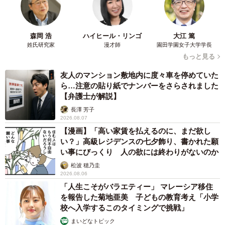
森岡 浩
ハイヒール・リンゴ
大江 篤
姓氏研究家
漫才師
園田学園女子大学学長
もっと見る
友人のマンション敷地内に度々車を停めていた
ら…注意の貼り紙でナンバーをさらされました
【弁護士が解説】
長澤 芳子
2026.08.07
【漫画】「高い家賃を払えるのに、まだ欲し
い？」高級レジデンスの七夕飾り、書かれた願
い事にびっくり 人の欲には終わりがないのか
松波 穂乃圭
2026.08.06
「人生こそがバラエティー」 マレーシア移住
4/4
を報告した菊地亜美 子どもの教育考え「小学
辻りりささん（撮影：藤本和典 スタイリング：工藤沙恵(ミタケイショ
校へ入学するこのタイミングで挑戦」
ウ) ヘアメイク：鷲見星奈）
まいどなトピック