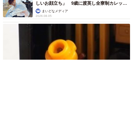
しいお顔立ち」 9歳に渡英し全寮制カレッジ
で学ぶ
まいどなメディア
2026.08.05
たった50パーツのレゴで作った極小仏壇 ろうそく、花立て、
お供えのご飯、観音開きの扉の奥には位牌も…「チーンの音が
聞こえてきそう」
山岡 もと子
2026.08.05
透明感が半端ない！ 「50歳には見えない」