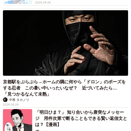
2026.08.06
京都駅をぶらぶら→ホームの隅に何やら「ドロン」のポーズを
する忍者 この暑い中いったいなぜ？ 近づいてみたら…
「見つかるなんて未熟」
中将 タカノリ
2026.08.06
「明日ひま？」 知り合いから唐突なメッセー
ジ 用件次第で断ることもできる賢い返信文と
は？【漫画】