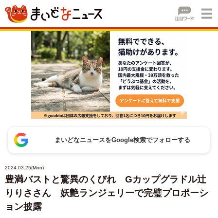
まいどなニュースをGoogle検索でフォローする
2024.03.25(Mon)
豊満バストと驚異のくびれ Gカップグラドル辻
りりささん 妖艶ランジェリーで完璧プロポーシ
ョン披露