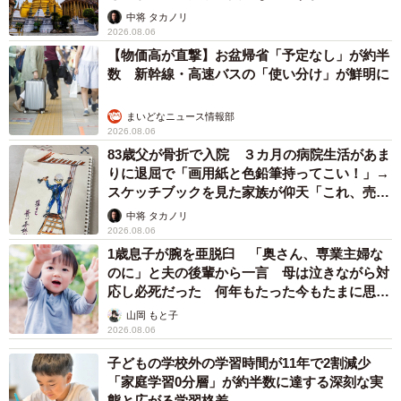
中将 タカノリ
2026.08.06
【物価高が直撃】お盆帰省「予定なし」が約半
数 新幹線・高速バスの「使い分け」が鮮明に
まいどなニュース情報部
2026.08.06
83歳父が骨折で入院 ３カ月の病院生活があま
りに退屈で「画用紙と色鉛筆持ってこい！」→
スケッチブックを見た家族が仰天「これ、売れ
ますよ…」
中将 タカノリ
2026.08.06
1歳息子が腕を亜脱臼 「奥さん、専業主婦な
のに」と夫の後輩から一言 母は泣きながら対
応し必死だった 何年もたった今もたまに思い
出し…
山岡 もと子
2026.08.06
子どもの学校外の学習時間が11年で2割減少
「家庭学習0分層」が約半数に達する深刻な実
態と広がる学習格差