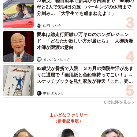
72歳父、軽自動車で新潟から四国まで 65歳の
もに@t_ririsa)で発信中。
母と2人で3泊4日の旅 パーキングの休憩まで
分刻み… 「大学生でも組まねえよ！」
提供：週刊SPA!編集部 撮影：藤本和典 スタイリング：
山岡 もと子
工藤沙恵(ミタケイショウ) ヘアメイク：鷲見星奈
愛車は総走行距離17万キロのホンダレジェン
ド 「どなたか欲しい方が居たら」 大御所漫
販売リンクはこちら
才師が譲渡の意向
→
https://www.amazon.co.jp/dp/B0CYCL6SM6
まいどなトピック
83歳父が骨折で入院 ３カ月の病院生活があま
りに退屈で「画用紙と色鉛筆持ってこい！」→
スケッチブックを見た家族が仰天「これ、売れ
ますよ…」
中将 タカノリ
６位以降を見る
まいどなファミリー
（新着記事順）