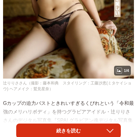
1/4
辻りりささん（撮影：藤本和典 スタイリング：工藤沙恵(ミタケイショ
ウ) ヘアメイク：鷲見星奈）
Gカップの迫力バストときれいすぎるくびれという「令和最
強のメリハリボディ」を持つグラビアアイドル・辻りりさ
さんのデジタル写真集『SPA! グラビアン魂デジタル写真集
辻りりさ「儚げで美しい」』が発売開始。誌面カットが公
続きを読む