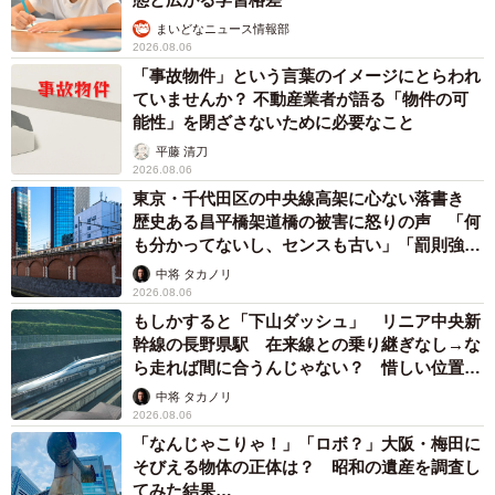
まいどなニュース情報部
2026.08.06
「事故物件」という言葉のイメージにとらわれ
ていませんか？ 不動産業者が語る「物件の可
能性」を閉ざさないために必要なこと
平藤 清刀
2026.08.06
東京・千代田区の中央線高架に心ない落書き
歴史ある昌平橋架道橋の被害に怒りの声 「何
も分かってないし、センスも古い」「罰則強化
して」
中将 タカノリ
2026.08.06
もしかすると「下山ダッシュ」 リニア中央新
幹線の長野県駅 在来線との乗り継ぎなし→な
ら走れば間に合うんじゃない？ 惜しい位置関
係が反響
中将 タカノリ
2026.08.06
「なんじゃこりゃ！」「ロボ？」大阪・梅田に
そびえる物体の正体は？ 昭和の遺産を調査し
てみた結果…