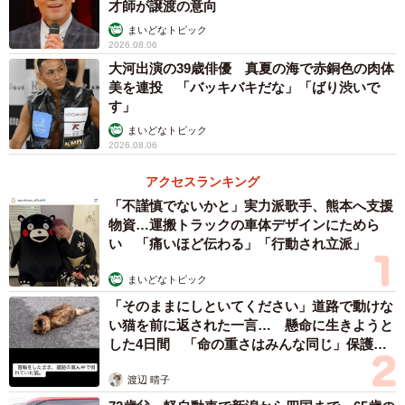
才師が譲渡の意向
ル写真集に仕上げました。誌面カットでは、黄色の花束を
まいどなトピック
持ちながら可憐な表情を見せた清楚なカット、羽織ってい
2026.08.06
たワンピースを脱いでB87の美バストを披露した妖艶なシ
大河出演の39歳俳優 真夏の海で赤銅色の肉体
ョット、まん丸ヒップがあらわなな大胆なバックショット
美を連投 「バッキバキだな」「ばり渋いで
す」
を公開。「グラビアン魂アワード」で大賞に選ばれるほ
まいどなトピック
ど、パーフェクトなプロポーション、Gカップの豊満バスト
2026.08.06
とくびれたウエストのコントラストがファンを魅了しま
アクセスランキング
す。
「不謹慎でないかと」実力派歌手、熊本へ支援
物資…運搬トラックの車体デザインにためら
【辻りりささんプロフィル】
い 「痛いほど伝わる」「行動され立派」
つじりりさ 1997年11月19日​千葉県生まれ T157
まいどなトピック
B87W57H87 S23.5 O型 資格：秘書検定2級・英検3
「そのままにしといてください」道路で動けな
級 特技：クラッシックバレエ(歴15年)、掃除 趣味：アニ
い猫を前に返された一言… 懸命に生きようと
メ、映画鑑賞、サウナ、銭湯、⾳楽、ポーカー、都市伝
した4日間 「命の重さはみんな同じ」保護団
説、家事代⾏ 「ミッドナイト競輪」（AbemaTV）に出
体代表の訴え
渡辺 晴子
演、驚異的スタイルで人気。公式ツイッターかインスタ(と