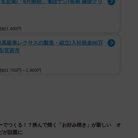
かすを入れて混ぜ合せる。
名企業/「8月開始」電話ナシ!長期 健診クリ
け、豚肉を3枚のせる。
半分のせ、両面焼く。
らおろす。
給1,400円
。
る!高級車レクサスの製造・組立/入社祝金90万
スをかけ、お好みで青のりをふったら完成。
活/宮若市
1,750円～1,900円
ーでつくる！？挟んで焼く「お好み焼き」が新しい オ
ピが話題に