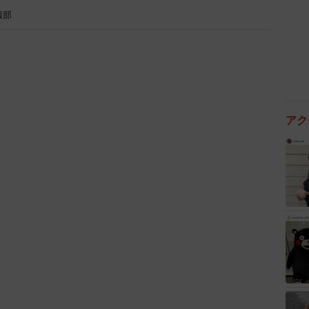
報部
アク