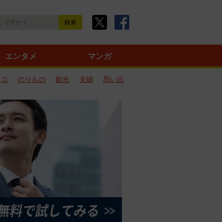
エンタメ
マンガ
ネコ
のりもの
観光
夫婦
思い出