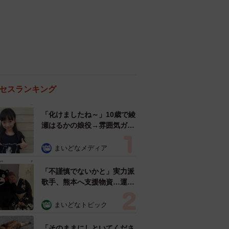
セスランキング
「化けましたね～」10歳で綾
瀬はるかの娘役→雰囲気ガラ
リの18歳に成長 「メイクで
雰囲気が」「宝塚に入れそ
まいどなメディア
う」
「不謹慎でないかと」実力派
歌手、熊本へ支援物資…運搬
トラックの車体デザインにた
めらい 「痛いほど伝わる」
まいどなトピック
「行動され立派」
「そのままにしといてくださ