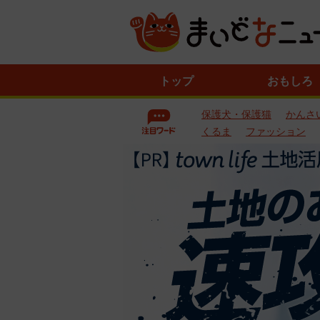
ニ
トップ
おもしろ
ュ
ー
保護犬・保護猫
かんさ
ス
一
くるま
ファッション
覧