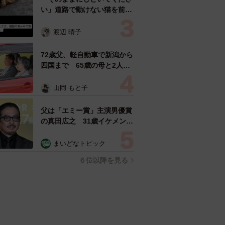
い」道路で動けない猫を前に
返された一言… 懸命に生き
ようとした4日間 「命の重
渡辺 晴子
さはみんな同じ」保護団体代
表の訴え
72歳父、軽自動車で新潟から
四国まで 65歳の母と2人で
3泊4日の旅 パーキングの休
憩まで分刻み… 「大学生で
山岡 もと子
も組まねえよ！」
父は「エミー賞」主演男優賞
の真田広之 31歳イケメン俳
優が長髪ヒゲのワイルド近影
「ガチヒロさんそっくり」
まいどなトピック
「新たな一面もステキ」
６位以降を見る