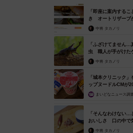
「即座に案内するこ
き オートリザーブ
中将 タカノリ
「ふざけてません…
虫 職人が手がけた
ル」
中将 タカノリ
「城本クリニック」
ップヌードルCMが2
まいどなニュース調
「そんなわけない…
おいしさ 口の中で
中将 タカノリ