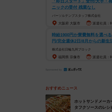
(3) そこにキャベツ、たまご、天
「即日スタート」受付/大手・有
ニックの受付 残業なし
(4) ホットサンドメーカーを火にか
(5) (4)の上に(3)で作った生地を
パーソルテンプスタッフ株式会社
(6) 両面きつね色になったら、火か
大阪府 大阪市
派遣社員：時
(7) もう1枚を(4)～(6)の手順で焼く
時給1900円か寮費無料を選べ
(8) お皿に盛ってお好み焼きソー
円/完全週休2日/8月からの新生
株式会社日輪九州ブロック
福岡県 宗像市
派遣社員：時給
Sponsored by
おすすめニュース
ホットサンドメーカ
タフクソースのレシ