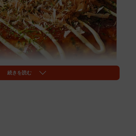
続きを読む
1/2
お好み焼き「関西オッコサンド」※画像はイメージです
nusara/stock.adobe.com）
ー」で作ってみませんか？ オタフクソースの公式Xア
介したのは、その名も「関西オッコサンド」。ホットサンド
できる、新しい形のお好み焼きが話題になっています。