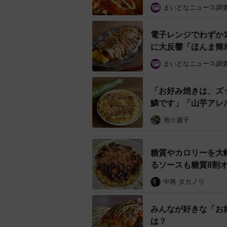
まいどなニュース調
電子レンジでわずか
に大反響「ほんま簡
まいどなニュース調
お好み焼きを「ホットサンドメーカー」で作ってみ
「お好み焼きは、ズ
この投稿には、「ホットサンドメー
鱗です」「山芋アレ
き、挟んで焼くだけ…簡単で良いで
泡☆盛子
▽出典
糖質やカロリーを大
・オタフクソース公式X／ホットサ
るソースも糖質8割
https://twitter.com/Otafuku_s/stat
中将 タカノリ
・オタフクソース公式／関西オッコ
https://www.otafuku.co.jp/recipe/detai
みんなが好きな「お
は？