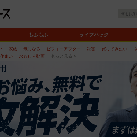
もふもふ
ライフハック
い
家族
気になる
ビフォーアフター
災害
買ってみたい
住まい
おもしろ動画
もっと見る