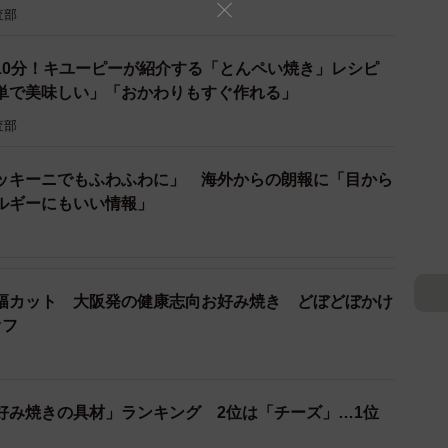
査部
10分！キユーピーが紹介する「とんペい焼き」レシピ
単で美味しい」「おかわりもすぐ作れる」
2/2
査部
ませんか？※画像はイメージです（TANA/stock.adobe.com）
ッキーニでもふわふわに」 海外からの朗報に「目から
カーの新たな使い道…！欲しくなりました」「お好み焼
ルギーにもいい情報」
すね」との声が寄せられていました。
幅カット 大阪発の健康志向お好み焼き どぼどぼかけ
ンドメーカーでお好み焼き
オフ
us/1767697600730521995
サンド
l/
好み焼きの具材」ランキング 2位は「チーズ」…1位