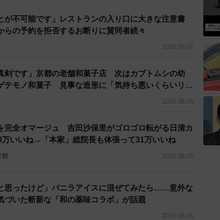
とが不可能です」レストランの入り口に大きな注意書
からの予約を拒否するお断りに賛同者続々
2026.08.07
真剣です」京都の老舗和菓子店 次はカブトムシの幼
ゲテモノ和菓子 見事な造形に「気持ち悪いくらいリア
2026.08.05
を完全オマージュ 吉田沙保里がゴロゴロ転がる日清カ
0万いいね→「本家」総院長も体張って31万いいね
査部
2026.08.05
と思ったけど」バニラアイスに混ぜてみたら……意外な
気づいた斬新な「和の薬味コラボ」が話題
2026.08.05