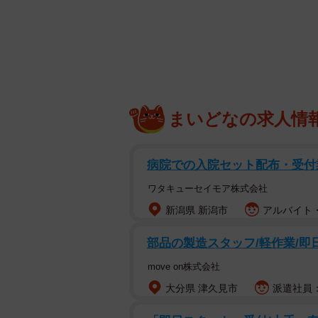
名付けて「関西オッコサンド」
▽材料
・キャベツ…300g
・たまご…2個
・水…160ml
まいどなの求人情
・豚バラ肉…6枚
・お好み焼き粉…200g
病院での入院セット配布・受付
・お好み焼きソース…適宜
・天かす…40g
ワタキューセイモア株式会社
・青のり…適量
新潟県 新潟市
アルバイト・
部品の製造スタッフ/軽作業/即日
▽作り方
move on株式会社
(1) キャベツをみじん切りにする。
大分県 津久見市
派遣社員：時
(2) ボウルに水とお好み焼き粉を