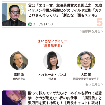
父は「エミー賞」主演男優賞の真田広之 31歳
イケメン俳優が長髪ヒゲのワイルド近影「ガチ
ヒロさんそっくり」「新たな一面もステキ」
まいどなトピック
６位以降を見る
まいどなファミリー
（新着記事順）
森岡 浩
ハイヒール・リンゴ
大江 篤
姓氏研究家
漫才師
園田学園女子大学学長
もっと見る
酔って転んでアザだらけ ネイルも折れて超悲
惨 ケガが絶えない夜のお仕事 「病院代」と
数万円を渡す神客も！【現役キャストに取材】