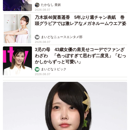
たかなし 亜妖
2026.08.07
乃木坂46賀喜遥香 5年ぶり週チャン表紙 巻
頭グラビアでは激レアなメガネルームウエア姿
まいどなニュースエンタメ部
2026.08.07
3児の母 43歳女優の肩見せコーデでファンざ
わざわ 「色っぽすぎて思わず二度見」「むっ
かしからずっと可愛い」
まいどなトピック
2026.08.07