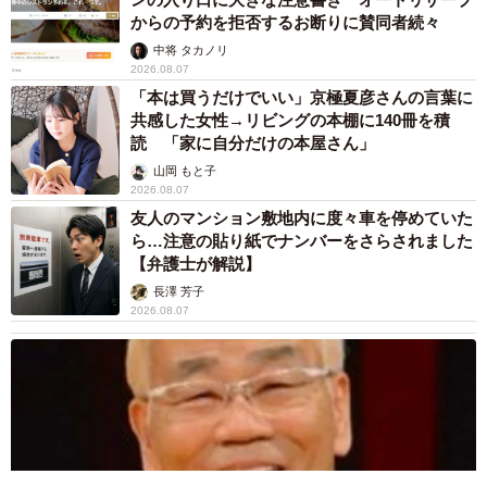
からの予約を拒否するお断りに賛同者続々
中将 タカノリ
2026.08.07
「本は買うだけでいい」京極夏彦さんの言葉に
共感した女性→リビングの本棚に140冊を積
読 「家に自分だけの本屋さん」
山岡 もと子
2026.08.07
友人のマンション敷地内に度々車を停めていた
ら…注意の貼り紙でナンバーをさらされました
【弁護士が解説】
長澤 芳子
2026.08.07