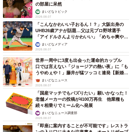
の部屋に呆然
まいどなトピック
2026.08.07
「こんなかわいい子おるん！？」大阪出身の
UHB26歳アナが話題…父は元プロ野球選手
「アイドルさんよりかわいい」「めちゃ爽や
か」
まいどなメディア
2026.08.07
世界一周中に3度も出会った運命的カップル
口では言えない「ジョージアの熱い夜」に「も
うやめぇや！」藤井が猛ツッコミ連発【新婚さ
ん】
まいどなニュース
2026.08.07
「国産マッチでもバズりたい」願いかなった！
老舗メーカーの投稿が4100万再生 他業種も
続々相乗りでミーム化へ発展
まいどなニュース調査部
2026.08.07
「即座に案内することが不可能です」レストラ
ンの入り口に大きな注意書き オートリザーブ