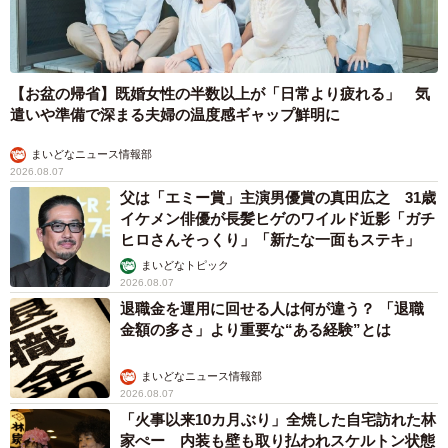
【お盆の帰省】既婚女性の半数以上が「日常より疲れる」 気
遣いや準備で深まる夫婦の温度感ギャップ鮮明に
まいどなニュース情報部
2026.08.07
父は「エミー賞」主演男優賞の真田広之 31歳
イケメン俳優が長髪ヒゲのワイルド近影「ガチ
ヒロさんそっくり」「新たな一面もステキ」
まいどなトピック
2026.08.07
退職金を運用に回せる人は何が違う？ 「退職
金額の多さ」より重要な“ある経験”とは
まいどなニュース情報部
2026.08.07
「火事以来10カ月ぶり」全焼した自宅訪れた林
家ぺー 内装も壁も取り払われスケルトン状態