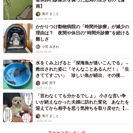
画】
海川 まこと
2026.08.05
かかりつけ動物病院の「時間外診療」が減少の
理由は？ 夜間や休日の“時間外診療”を続ける
難しさ
小宮 みぎわ
2026.08.05
水をくみ上げると「深海魚が迷いこんでる」→
救出された姿に「そんなことあるんだ！」「生
きててすごい」 珍しい魚が続出、その後
は……
谷町 邦子
2026.08.05
「言わなくても分かるでしょ」 小さな言い争
いが絶えなかった夫婦に訪れた変化 あなたを
迎えてから相手を思う気持ちを取り戻せた【漫
画】
海川 まこと
2026.08.04
アクセスランキング