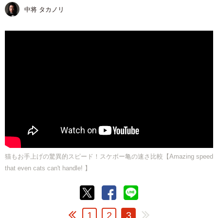
中将 タカノリ
猫もお手上げの驚異的スピード！スケボー亀の速さ比較【Amazing speed
that even cats can't handle! 】
1
2
3