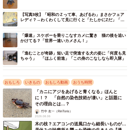
【写真9枚】「昭和のＺって車、あげるわ」まさかフェア
レディ？→わくわくして見に行くと「たしかにZだ」「激
レアですよ」
「爆速」スケボーを乗りこなすカメに驚き 猫の後を追い
かけてる？「世界一速いカメさん！」
「進むことが奇跡」短い足で突進する犬の姿に「何度も見
ちゃう」 「ほふく前進」「この身のこなしなら即入隊」
おもしろ
いきもの
おもしろ動画
おうち時間
「カニにアジをあげると青くなる」ほんと
に！？ 「自然の染色技術が凄い」と話題に
その理由とは…？
竹中 友一（RinToris）
2026.08.06
木の枝？エアコンの送風口から細長いものが…
昼休みの診療所を襲った恐怖の生きもの【漫