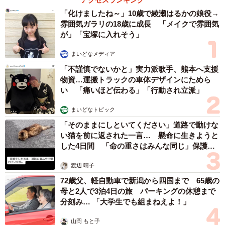
「化けましたね～」10歳で綾瀬はるかの娘役→
雰囲気ガラリの18歳に成長 「メイクで雰囲気
が」「宝塚に入れそう」
まいどなメディア
「不謹慎でないかと」実力派歌手、熊本へ支援
物資…運搬トラックの車体デザインにためら
い 「痛いほど伝わる」「行動され立派」
まいどなトピック
「そのままにしといてください」道路で動けな
い猫を前に返された一言… 懸命に生きようと
した4日間 「命の重さはみんな同じ」保護団
体代表の訴え
渡辺 晴子
72歳父、軽自動車で新潟から四国まで 65歳の
母と2人で3泊4日の旅 パーキングの休憩まで
分刻み… 「大学生でも組まねえよ！」
山岡 もと子