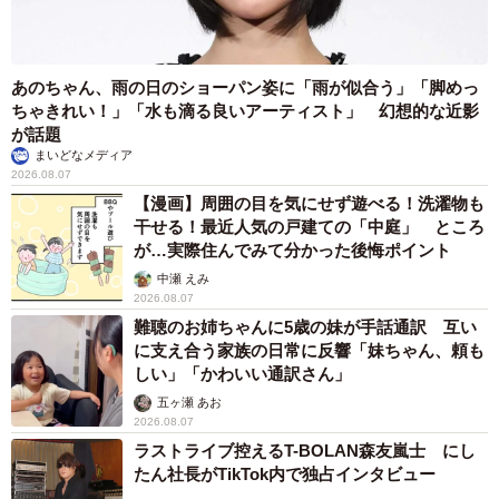
あのちゃん、雨の日のショーパン姿に「雨が似合う」「脚めっ
ちゃきれい！」「水も滴る良いアーティスト」 幻想的な近影
が話題
まいどなメディア
2026.08.07
【漫画】周囲の目を気にせず遊べる！洗濯物も
干せる！最近人気の戸建ての「中庭」 ところ
が…実際住んでみて分かった後悔ポイント
中瀬 えみ
2026.08.07
難聴のお姉ちゃんに5歳の妹が手話通訳 互い
に支え合う家族の日常に反響「妹ちゃん、頼も
しい」「かわいい通訳さん」
五ヶ瀬 あお
2026.08.07
ラストライブ控えるT-BOLAN森友嵐士 にし
たん社長がTikTok内で独占インタビュー