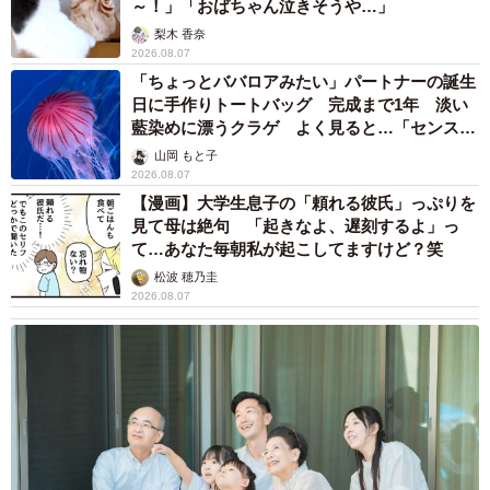
～！」「おばちゃん泣きそうや…」
梨木 香奈
2026.08.07
「ちょっとババロアみたい」パートナーの誕生
日に手作りトートバッグ 完成まで1年 淡い
藍染めに漂うクラゲ よく見ると…「センスす
ごい」
山岡 もと子
2026.08.07
【漫画】大学生息子の「頼れる彼氏」っぷりを
見て母は絶句 「起きなよ、遅刻するよ」っ
て…あなた毎朝私が起こしてますけど？笑
松波 穂乃圭
2026.08.07