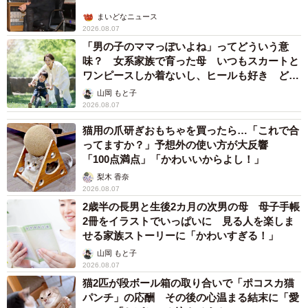
まいどなニュース
2026.08.07
「男の子のママっぽいよね」ってどういう意
味？ 女系家族で育った母 いつもスカートと
ワンピースしか着ないし、ヒールも好き どの
へんが…
山岡 もと子
2026.08.07
猫用の爪研ぎおもちゃを買ったら…「これで合
ってますか？」予想外の使い方が大反響
「100点満点」「かわいいからよし！」
梨木 香奈
2026.08.07
2歳半の長男と生後2カ月の次男の母 母子手帳
2冊をイラストでいっぱいに 見る人を楽しま
せる家族ストーリーに「かわいすぎる！」
山岡 もと子
2026.08.07
猫2匹が段ボール箱の取り合いで「ポコスカ猫
パンチ」の応酬 その後の心温まる結末に「愛