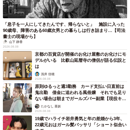
「息子を一人にしてきたんです、帰らないと」 施設に入った
90歳母、障害のある60歳次男との暮らしは行き詰まり…【司法
書士の現場から】
山下 静香
2026.08.08
京都の百貨店が開催のお化け屋敷のお化けにモ
デルがいる 比叡山延暦寺の僧侶が語る伝説と
は
浅井 佳穂
2026.08.08
原則ゆるっと週3勤務 カード支払い日直前は
鬼出勤 借金に追われる風俗嬢 それでも足り
ない場合は朝までガールズバー副業【現役キャ
ストに取材】
たかなし 亜妖
2026.08.08
19歳でハライチ岩井勇気と年の差婚から3年、
22歳元おはガール髪バッサリ「ショート似合い