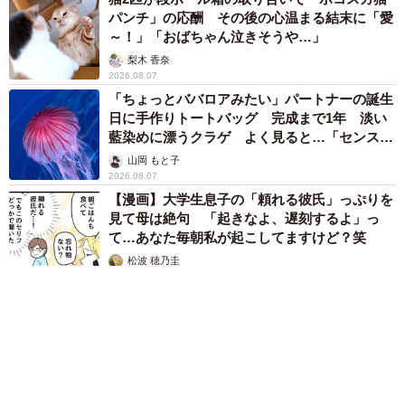
パンチ」の応酬 その後の心温まる結末に「愛
～！」「おばちゃん泣きそうや…」
梨木 香奈
2026.08.07
「ちょっとババロアみたい」パートナーの誕生
日に手作りトートバッグ 完成まで1年 淡い
藍染めに漂うクラゲ よく見ると…「センスす
ごい」
山岡 もと子
2026.08.07
【漫画】大学生息子の「頼れる彼氏」っぷりを
見て母は絶句 「起きなよ、遅刻するよ」っ
て…あなた毎朝私が起こしてますけど？笑
松波 穂乃圭
2026.08.07