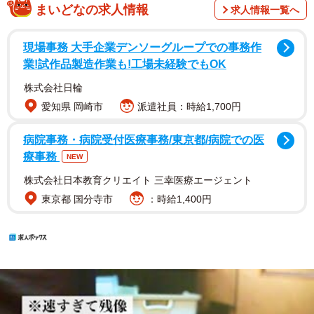
まいどなの求人情報
求人情報一覧へ
現場事務 大手企業デンソーグループでの事務作
業!試作品製造作業も!工場未経験でもOK
株式会社日輪
愛知県 岡崎市
派遣社員：時給1,700円
病院事務・病院受付医療事務/東京都/病院での医
療事務
NEW
株式会社日本教育クリエイト 三幸医療エージェント
東京都 国分寺市
：時給1,400円