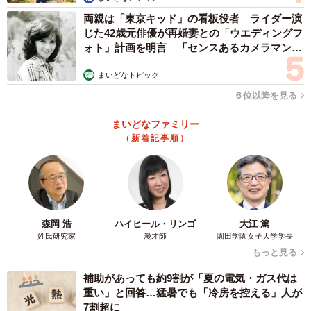
両親は「東京キッド」の看板役者 ライダー演
じた42歳元俳優が再婚妻との「ウエディングフ
ォト」計画を明言 「センスあるカメラマン求
む」
まいどなトピック
６位以降を見る
まいどなファミリー
（新着記事順）
森岡 浩
ハイヒール・リンゴ
大江 篤
姓氏研究家
漫才師
園田学園女子大学学長
もっと見る
補助があっても約9割が「夏の電気・ガス代は
重い」と回答…猛暑でも「冷房を控える」人が
7割超に