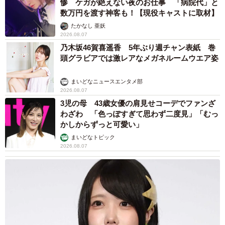
惨 ケガが絶えない夜のお仕事 「病院代」と
数万円を渡す神客も！【現役キャストに取材】
たかなし 亜妖
2026.08.07
乃木坂46賀喜遥香 5年ぶり週チャン表紙 巻
頭グラビアでは激レアなメガネルームウエア姿
まいどなニュースエンタメ部
2026.08.07
3児の母 43歳女優の肩見せコーデでファンざ
わざわ 「色っぽすぎて思わず二度見」「むっ
かしからずっと可愛い」
まいどなトピック
2026.08.07