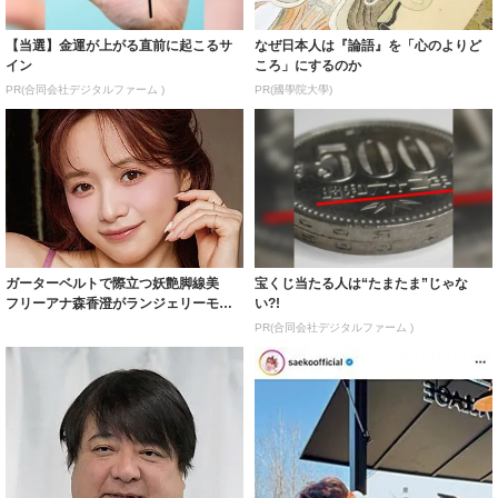
【当選】金運が上がる直前に起こるサ
なぜ日本人は『論語』を「心のよりど
イン
ころ」にするのか
PR(合同会社デジタルファーム )
PR(國學院大學)
ガーターベルトで際立つ妖艶脚線美
宝くじ当たる人は“たまたま”じゃな
フリーアナ森香澄がランジェリーモデ
い?!
ルに ｢PE...
PR(合同会社デジタルファーム )