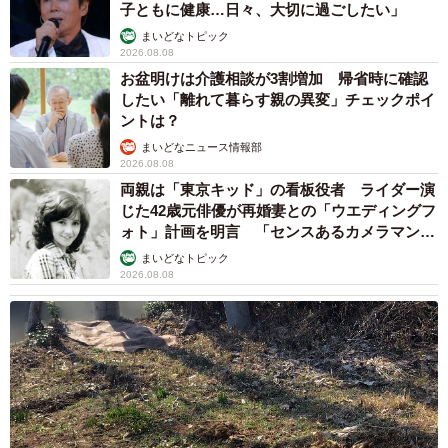
子ともに健康…日々、大切に過ごしたい」
まいどなトピック
2026.08.08
お盆明けは介護相談が3割増加 帰省時に確認
したい「離れて暮らす親の異変」チェックポイ
ントは？
まいどなニュース情報部
2026.08.08
両親は「東京キッド」の看板役者 ライダー演
じた42歳元俳優が再婚妻との「ウエディングフ
ォト」計画を明言 「センスあるカメラマン求
む」
まいどなトピック
2026.08.08