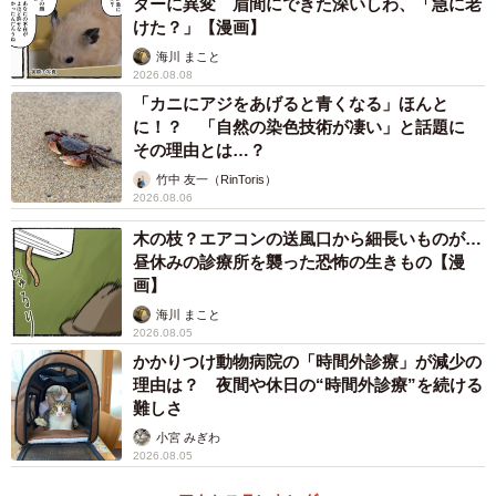
ターに異変 眉間にできた深いしわ、「急に老
けた？」【漫画】
海川 まこと
2026.08.08
「カニにアジをあげると青くなる」ほんと
に！？ 「自然の染色技術が凄い」と話題に
その理由とは…？
竹中 友一（RinToris）
2026.08.06
木の枝？エアコンの送風口から細長いものが…
昼休みの診療所を襲った恐怖の生きもの【漫
画】
海川 まこと
2026.08.05
かかりつけ動物病院の「時間外診療」が減少の
理由は？ 夜間や休日の“時間外診療”を続ける
難しさ
小宮 みぎわ
2026.08.05