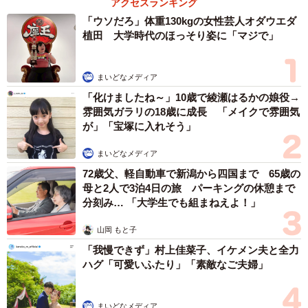
アクセスランキング
「ウソだろ」体重130kgの女性芸人オダウエダ
植田 大学時代のほっそり姿に「マジで」
まいどなメディア
「化けましたね～」10歳で綾瀬はるかの娘役→
雰囲気ガラリの18歳に成長 「メイクで雰囲気
が」「宝塚に入れそう」
まいどなメディア
72歳父、軽自動車で新潟から四国まで 65歳の
母と2人で3泊4日の旅 パーキングの休憩まで
分刻み… 「大学生でも組まねえよ！」
山岡 もと子
「我慢できず」村上佳菜子、イケメン夫と全力
ハグ「可愛いふたり」「素敵なご夫婦」
まいどなメディア