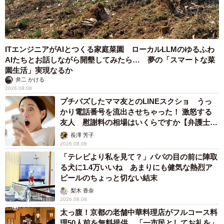
ITエンジニアがAIとつくる家庭菜園 ローカルLLMのゆるふわ
AIたちとお話しながら開墾してみたら… 夢の「スマートな菜
園生活」実現なるか
井二 かける
2026.08.08
プチバズしたママ友とのLINEスクショ うっ
かり電話番号を流出させちゃった！ 激怒する
友人 慰謝料の相場はいくらですか【弁護士が
解説】
長澤 芳子
2026.08.08
「テレビより私を見て？」パパの目の前に陣取
る犬に1.4万いいね あまりにも健気な熱烈ア
ピールのちょっと切ない結末
梨木 香奈
2026.08.08
太っ腹！京都の老舗中華料理店がフルコース料
理50人前を無料提供 「一市民としてお礼を」