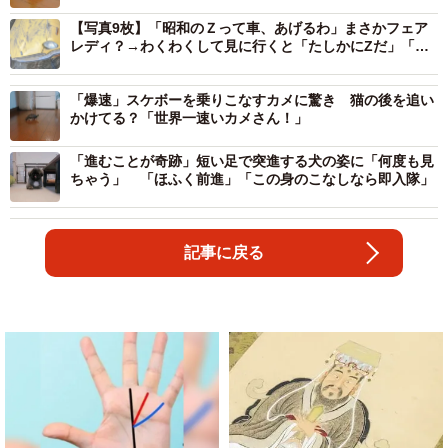
【写真9枚】「昭和のＺって車、あげるわ」まさかフェア
レディ？→わくわくして見に行くと「たしかにZだ」「激
レアですよ」
「爆速」スケボーを乗りこなすカメに驚き 猫の後を追い
かけてる？「世界一速いカメさん！」
「進むことが奇跡」短い足で突進する犬の姿に「何度も見
ちゃう」 「ほふく前進」「この身のこなしなら即入隊」
記事に戻る