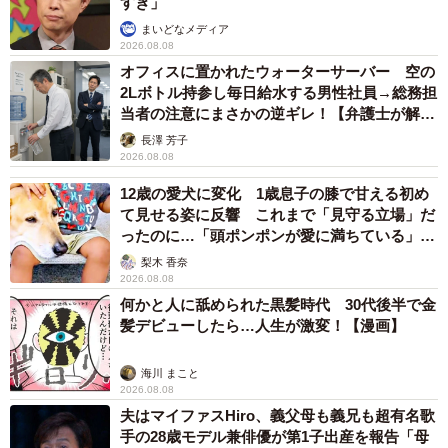
すぎ」
まいどなメディア
2026.08.08
オフィスに置かれたウォーターサーバー 空の
2Lボトル持参し毎日給水する男性社員→総務担
当者の注意にまさかの逆ギレ！【弁護士が解
説】
長澤 芳子
2026.08.08
12歳の愛犬に変化 1歳息子の膝で甘える初め
て見せる姿に反響 これまで「見守る立場」だ
ったのに…「頭ポンポンが愛に満ちている」
「尊…」
梨木 香奈
2026.08.08
何かと人に舐められた黒髪時代 30代後半で金
髪デビューしたら…人生が激変！【漫画】
海川 まこと
2026.08.08
夫はマイファスHiro、義父母も義兄も超有名歌
手の28歳モデル兼俳優が第1子出産を報告「母