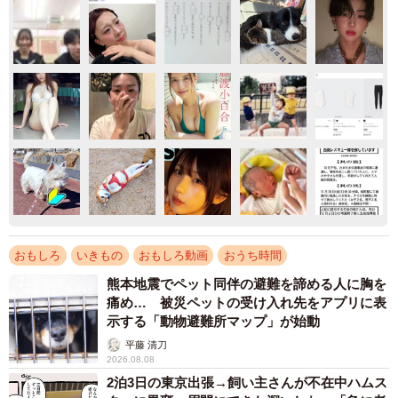
おもしろ
いきもの
おもしろ動画
おうち時間
熊本地震でペット同伴の避難を諦める人に胸を
痛め… 被災ペットの受け入れ先をアプリに表
示する「動物避難所マップ」が始動
平藤 清刀
2026.08.08
2泊3日の東京出張→飼い主さんが不在中ハムス