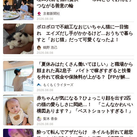
つながる善意の輪
京都新聞社
2026.08.08
ボロボロで不細工なおじいちゃん猫に一目惚
れ エイズだし手がかかるけど…おうちで暮ら
すと「おじ猫」だって可愛くなったよ！
鶴野 浩己
2026.08.08
「夏休みはたくさん働いてほしい」と職場から
頼まれた高2息子 バイトで稼ぎすぎると扶養
を外れて税金や保険料が上がる？【FPが解
説】
もくもくライターズ
2026.08.08
赤ちゃんが気になる？ひょっこり顔を出す2匹
の猫の愛らしさに悶絶…！ 「こんなかわいい
構図あります？」「ベストショットすぎる！」
梨木 香奈
2026.08.08
酔って転んでアザだらけ ネイルも折れて超悲