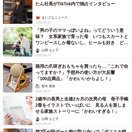
たん社長がTikTok内で独占インタビュー
まいどなニュース
2026.08.07
「男の子のママっぽいよね」ってどういう意
味？ 女系家族で育った母 いつもスカートと
ワンピースしか着ないし、ヒールも好き どの
へんが…
山岡 もと子
2026.08.07
猫用の爪研ぎおもちゃを買ったら…「これで合
ってますか？」予想外の使い方が大反響
「100点満点」「かわいいからよし！」
梨木 香奈
2026.08.07
2歳半の長男と生後2カ月の次男の母 母子手帳
2冊をイラストでいっぱいに 見る人を楽しま
せる家族ストーリーに「かわいすぎる！」
山岡 もと子
2026.08.07
猫2匹が段ボール箱の取り合いで「ポコスカ猫