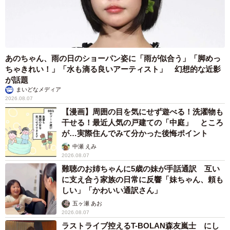
あのちゃん、雨の日のショーパン姿に「雨が似合う」「脚めっ
ちゃきれい！」「水も滴る良いアーティスト」 幻想的な近影
が話題
まいどなメディア
2026.08.07
【漫画】周囲の目を気にせず遊べる！洗濯物も
干せる！最近人気の戸建ての「中庭」 ところ
が…実際住んでみて分かった後悔ポイント
中瀬 えみ
2026.08.07
難聴のお姉ちゃんに5歳の妹が手話通訳 互い
に支え合う家族の日常に反響「妹ちゃん、頼も
しい」「かわいい通訳さん」
五ヶ瀬 あお
2026.08.07
ラストライブ控えるT-BOLAN森友嵐士 にし