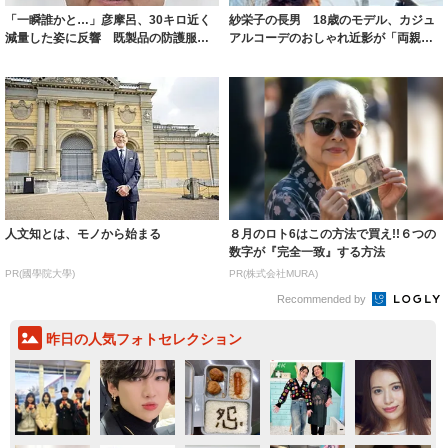
「一瞬誰かと…」彦摩呂、30キロ近く
紗栄子の長男 18歳のモデル、カジュ
減量した姿に反響 既製品の防護服が
アルコーデのおしゃれ近影が「両親の
着られると...
いいとこ取...
人文知とは、モノから始まる
８月のロト6はこの方法で買え!!６つの
数字が『完全一致』する方法
PR(國學院大學)
PR(株式会社MURA)
Recommended by
昨日の人気フォトセレクション