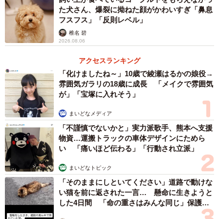
た犬さん、爆裂に拗ねた顔がかわいすぎ「鼻息
フスフス」「反則レベル」
椎名 碧
2026.08.06
2/2
アクセスランキング
大津市が昨年１２月から配布を始めたガンダムのマンホールカード。ガ
「化けましたね～」10歳で綾瀬はるかの娘役→
ンダムの隣に大津絵の「鬼の念仏」を配している
雰囲気ガラリの18歳に成長 「メイクで雰囲気
が」「宝塚に入れそう」
アプリ内では滋賀県彦根市のひこにゃん、京都府舞鶴市
の赤れんが倉庫のカードも取引されている。他の市町で
まいどなメディア
は、配布を受けた後に服装を変えて再び配布を受ける、注
「不謹慎でないかと」実力派歌手、熊本へ支援
物資…運搬トラックの車体デザインにためら
意した職員を大声で威嚇するといった行為も報告されてい
い 「痛いほど伝わる」「行動され立派」
るという。大津市の担当者は「カードは下水道への理解を
深めてもらうためで営利が目的ではない。転売はやめてほ
まいどなトピック
しい」と訴えている。
「そのままにしといてください」道路で動けな
い猫を前に返された一言… 懸命に生きようと
した4日間 「命の重さはみんな同じ」保護団
体代表の訴え