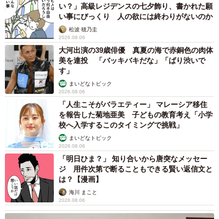
い？」高級レジデンスの七夕飾り、書かれた願
い事にびっくり 人の欲には終わりがないのか
松波 穂乃圭
2026.08.06
大河出演の39歳俳優 真夏の海で赤銅色の肉体
美を連投 「バッキバキだな」「ばり渋いで
す」
まいどなトピック
2026.08.06
「人生こそがバラエティー」 マレーシア移住
を報告した菊地亜美 子どもの教育考え「小学
校へ入学するこのタイミングで挑戦」
まいどなトピック
2026.08.06
「明日ひま？」 知り合いから唐突なメッセー
ジ 用件次第で断ることもできる賢い返信文と
は？【漫画】
海川 まこと
2026.08.06