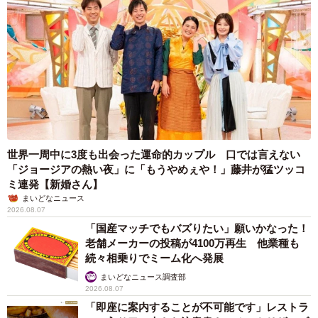
世界一周中に3度も出会った運命的カップル 口では言えない
「ジョージアの熱い夜」に「もうやめぇや！」藤井が猛ツッコ
ミ連発【新婚さん】
まいどなニュース
2026.08.07
「国産マッチでもバズりたい」願いかなった！
老舗メーカーの投稿が4100万再生 他業種も
続々相乗りでミーム化へ発展
まいどなニュース調査部
2026.08.07
「即座に案内することが不可能です」レストラ