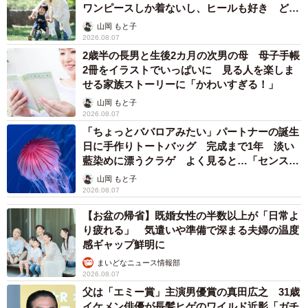
ワンピースしか着ないし、ヒールも好き どの
へんが…
山岡 もと子
2026.08.07
2歳半の長男と生後2カ月の次男の母 母子手帳
2冊をイラストでいっぱいに 見る人を楽しま
せる家族ストーリーに「かわいすぎる！」
山岡 もと子
2026.08.07
「ちょっとババロアみたい」パートナーの誕生
日に手作りトートバッグ 完成まで1年 淡い
藍染めに漂うクラゲ よく見ると…「センスす
ごい」
山岡 もと子
2026.08.07
【お盆の帰省】既婚女性の半数以上が「日常よ
り疲れる」 気遣いや準備で深まる夫婦の温度
感ギャップ鮮明に
まいどなニュース情報部
2026.08.07
父は「エミー賞」主演男優賞の真田広之 31歳
イケメン俳優が長髪ヒゲのワイルド近影「ガチ