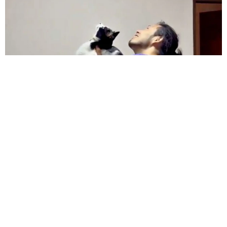
コガネムシを見つめる猫とパパ、偶然生まれた神々しい構図が
「宗教画のよう」と話題 「尊い」「ていうかライオンキン
グ」
梨木 香奈
2026.08.06
髪をバッサリと切った飼い主が帰宅すると→愛
犬たちの反応に「ワンコ様でも戸惑うのね
（笑）」「困り顔がかわいい」
ANNA
2026.08.06
「誰かみたいにならなきゃ」 他人を正解にし