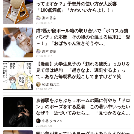
ってますか？」予想外の使い方が大反響
「100点満点」「かわいいからよし！」
梨木 香奈
2026.08.07
猫2匹が段ボール箱の取り合いで「ポコスカ猫
パンチ」の応酬 その後の心温まる結末に「愛
～！」「おばちゃん泣きそうや…」
梨木 香奈
2026.08.07
【漫画】大学生息子の「頼れる彼氏」っぷりを
見て母は絶句 「起きなよ、遅刻するよ」っ
て…あなた毎朝私が起こしてますけど？笑
松波 穂乃圭
2026.08.07
京都駅をぶらぶら→ホームの隅に何やら「ドロ
ン」のポーズをする忍者 この暑い中いったい
なぜ？ 近づいてみたら… 「見つかるなんて
未熟」
中将 タカノリ
2026.08.06
飼い主が食べているヨーグルトをもらえなかっ