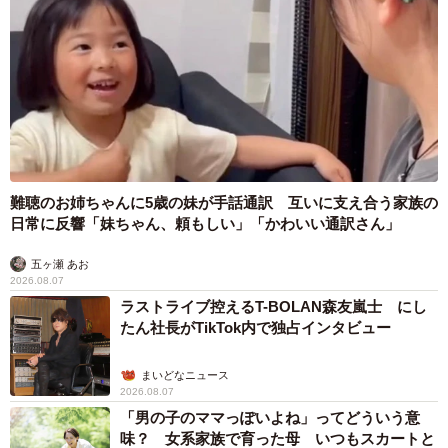
難聴のお姉ちゃんに5歳の妹が手話通訳 互いに支え合う家族の
日常に反響「妹ちゃん、頼もしい」「かわいい通訳さん」
五ヶ瀬 あお
2026.08.07
ラストライブ控えるT-BOLAN森友嵐士 にし
たん社長がTikTok内で独占インタビュー
まいどなニュース
2026.08.07
「男の子のママっぽいよね」ってどういう意
味？ 女系家族で育った母 いつもスカートと