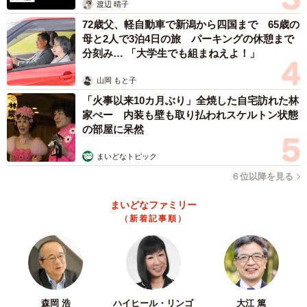
渡辺 晴子
72歳父、軽自動車で新潟から四国まで 65歳の
母と2人で3泊4日の旅 パーキングの休憩まで
分刻み… 「大学生でも組まねえよ！」
山岡 もと子
「火事以来10カ月ぶり」全焼した自宅訪れた林
家ぺー 内装も壁も取り払われスケルトン状態
の部屋に呆然
まいどなトピック
６位以降を見る
まいどなファミリー
（新着記事順）
森岡 浩
ハイヒール・リンゴ
大江 篤