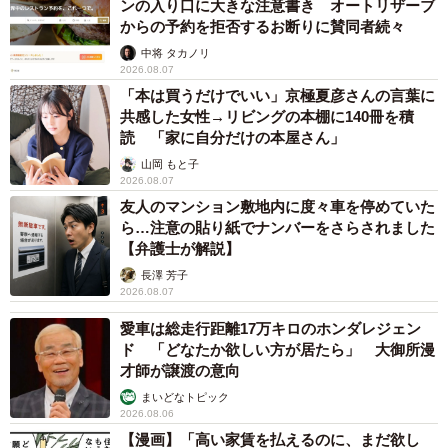
ンの入り口に大きな注意書き オートリザーブ
からの予約を拒否するお断りに賛同者続々
中将 タカノリ
2026.08.07
「本は買うだけでいい」京極夏彦さんの言葉に
共感した女性→リビングの本棚に140冊を積
読 「家に自分だけの本屋さん」
山岡 もと子
2026.08.07
友人のマンション敷地内に度々車を停めていた
ら…注意の貼り紙でナンバーをさらされました
【弁護士が解説】
長澤 芳子
2026.08.07
愛車は総走行距離17万キロのホンダレジェン
ド 「どなたか欲しい方が居たら」 大御所漫
才師が譲渡の意向
まいどなトピック
2026.08.06
【漫画】「高い家賃を払えるのに、まだ欲し