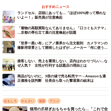
くる組織「下水道広報プラットホーム」が２０１６年から
おすすめニュース
発行を始め、マンホールの設置自治体が配布している。
ランドセル、店頭にあっても…「ほぼ100%持って帰れな
いよー！」販売員が注意喚起
大津市のカードは、ガンダムの商標を持つバンダイナム
「着物の高額買取なんてありません」「口コミもステマ」
コグループが同市に寄贈して大津湖岸なぎさ公園に設置さ
…京都の帯仕立て屋の注意喚起が話題
れたマンホールがモチーフ。ガンダムの隣に大津絵の「鬼
「世界一黒い布」にアノ業界から注文殺到 カメラマンの
の念仏」を配した絵柄で、約６千枚を発行した。昨年１２
撮影用背景として開発したはずが…メーカー「何に使うの
月１５日からＪＲ大津駅前の観光案内所で配布を始め、初
か」「驚くばかり」
日だけで約１４００枚を配った。
接客しない、売上を重視しない、店内はわかりづらい…な
ぜ人気？ 女性が行列する話題店の理由とは
ところが、配布後すぐにフリーマーケットアプリ「メル
商品がないのに、3倍の値で売る転売ヤー→Amazonも適
カリ」などで出回るようになり、１月１５日時点で１５０
正価格を誤判断 社長自ら取った撃退策の結末は
点以上が出品されていた。多くは販売済みで７５００円の
値が付いたものもあった。初回発行分は希少価値が高く、
高額で売られているとみられる。
おもしろ
かんさい
滋賀
アニメ
猫用の爪研ぎおもちゃを買ったら…「これで合