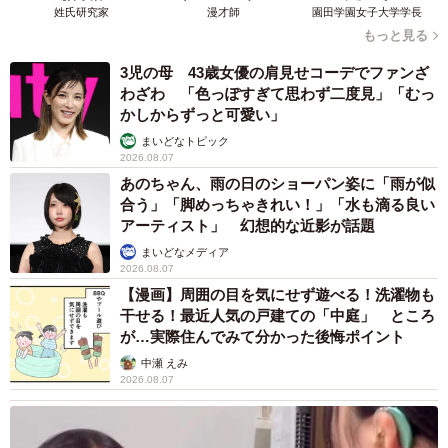
姓氏研究家
漫才師
園田学園女子大学学長
もっと見る
3児の母 43歳女優の肩見せコーデでファンざ
わざわ 「色っぽすぎて思わず二度見」「むっ
かしからずっと可愛い」
まいどなトピック
2026.08.07
あのちゃん、雨の日のショーパン姿に「雨が似
合う」「脚めっちゃきれい！」「水も滴る良い
アーティスト」 幻想的な近影が話題
まいどなメディア
2026.08.07
【漫画】周囲の目を気にせず遊べる！洗濯物も
干せる！最近人気の戸建ての「中庭」 ところ
が…実際住んでみて分かった後悔ポイント
中瀬 えみ
2026.08.07