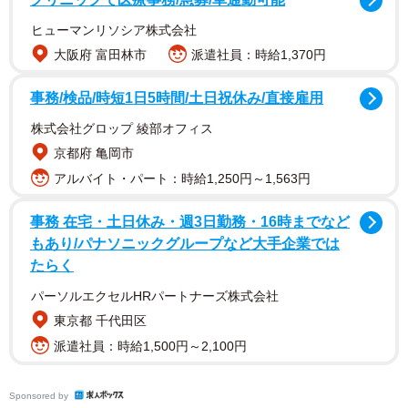
1/2
ヒューマンリソシア株式会社
フリマアプリに出品されたガンダムのマンホールカード
大阪府 富田林市
派遣社員：時給1,370円
事務/検品/時短1日5時間/土日祝休み/直接雇用
株式会社グロップ 綾部オフィス
京都府 亀岡市
アルバイト・パート：時給1,250円～1,563円
事務 在宅・土日休み・週3日勤務・16時までなど
もあり/パナソニックグループなど大手企業では
たらく
パーソルエクセルHRパートナーズ株式会社
東京都 千代田区
マンホールカードは、マンホールのふたを描いたカー
派遣社員：時給1,500円～2,100円
ド。緯度経度や市町村名が添えられ、マンホールの設置場
所が分かるのが特徴だ。国土交通省や下水道関連団体でつ
Sponsored by