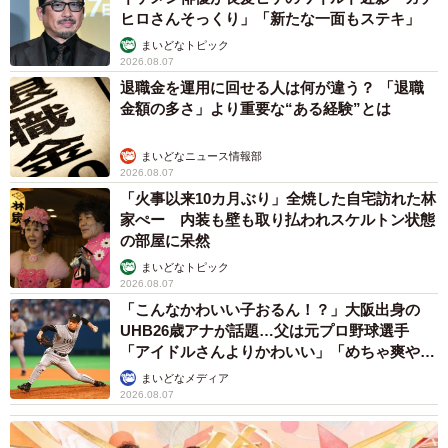
ヒロさんそっくり」「新たな一面もステキ」
まいどなトピック
2026.08.07
退職金を運用に回せる人は何が違う？ 「退職
金額の多さ」より重要な“ある経験”とは
まいどなニュース情報部
2026.08.07
「火事以来10カ月ぶり」全焼した自宅訪れた林
家ぺー 内装も壁も取り払われスケルトン状態
の部屋に呆然
まいどなトピック
2026.08.07
「こんなかわいい子おるん！？」大阪出身の
UHB26歳アナが話題…父は元プロ野球選手
「アイドルさんよりかわいい」「めちゃ爽や
か」
まいどなメディア
2026.08.07